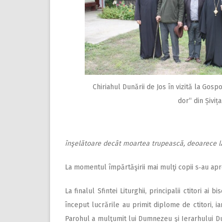
Chiriahul Dunării de Jos în vizită la Gosp
dor“ din Șivița
înşelătoare decât moartea trupească, deoarece la
La momentul împărtăşirii mai mulţi copii s‑au apr
La finalul Sfintei Liturghii, principalii ctitori ai
început lucrările au primit diplome de ctitori, i
Parohul a mulţumit lui Dumnezeu şi Ierarhului Du