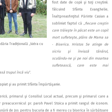
fost date de copii şi toţi creştinii.
Tâlcuind Sfânta Evanghelie,
Înaltpreasfinţitul Părinte Casian a
subliniat faptul că „
fiecare creştin
care trăieşte în păcat este un copil
mort sufleteşte, plâns de Mama sa
odăria Tradițională „Vatra cu
‑ Biserica. Hristos Se atinge de
sicriu şi înviază tânărul,
sculându‑ne şi pe noi din moartea
sufletească, care este mai
să trupul încă viu
“.
opiat şi au primit Sfânta Împărtăşanie.
 bisericii, primarul şi Consiliul Local actual, precum şi primarul care a
ar preacucernicul pr. paroh Pavel Stoica a primit rangul de iconom.
nării de Jos pentru bucuria de a fi mereu cu biserica în sărbătoare