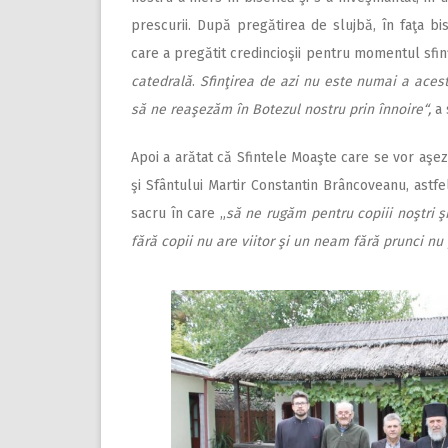
prescurii. După pregătirea de slujbă, în faţa bis
care a pregătit credincioşii pentru momentul sfinţi
catedrală
.
Sfinţirea de azi nu este numai a acesto
să ne reaşezăm în Botezul nostru prin înnoire“,
a 
Apoi a arătat că Sfintele Moaşte care se vor aşez
şi Sfântului Martir Constantin Brâncoveanu, astfe
sacru în care „
să ne rugăm pentru copiii noştri şi
fără copii nu are viitor şi un neam fără prunci nu