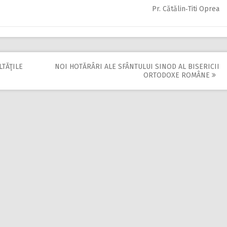
Pr. Cătălin‑Titi Oprea
LTĂŢILE
NOI HOTĂRÂRI ALE SFÂNTULUI SINOD AL BISERICII
ORTODOXE ROMÂNE