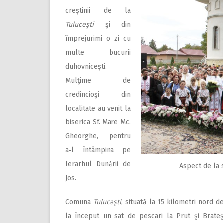
creştinii de la
Tuluceşti
şi din
împrejurimi o zi cu
multe bucurii
duhovniceşti.
Mulţime de
credincioşi din
localitate au venit la
biserica Sf. Mare Mc.
Gheorghe, pentru
a‑l întâmpina pe
Ierarhul Dunării de
Aspect de la s
Jos.
Comuna
Tuluceşti
, situată la 15 kilometri nord d
la început un sat de pescari la Prut şi Brateş