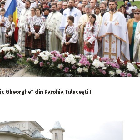
ic Gheorghe“ din Parohia Tuluceşti II