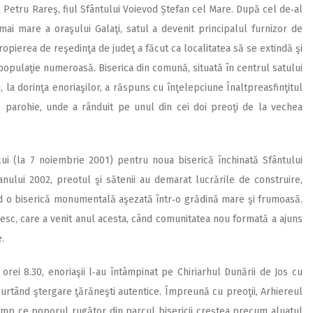
l Petru Rareş, fiul Sfântului Voievod Ștefan cel Mare. După cel de‑al
ai mare a oraşului Galaţi, satul a devenit principalul furnizor de
ierea de reşedinţa de judeţ a făcut ca localitatea să se extindă şi
opulaţie numeroasă. Biserica din comună, situată în centrul satului
 la dorinţa enoriaşilor, a răspuns cu înţelepciune Înaltpreasfinţitul
uă parohie, unde a rânduit pe unul din cei doi preoţi de la vechea
lui (la 7 noiembrie 2001) pentru noua biserică închinată Sfântului
ului 2002, preotul şi sătenii au demarat lucrările de construire,
nd o biserică monumentală aşezată într‑o grădină mare şi frumoasă.
resc, care a venit anul acesta, când comunitatea nou formată a ajuns
.
orei 8.30, enoriaşii l‑au întâmpinat pe Chiriarhul Dunării de Jos cu
urtând ştergare ţărăneşti autentice. Împreună cu preoţii, Arhiereul
timp ce poporul rugător din parcul bisericii creştea precum aluatul