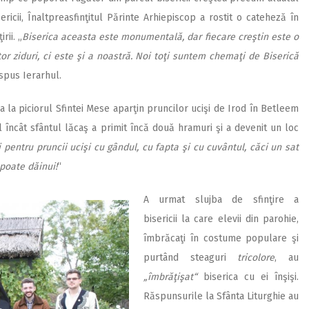
ericii, Înaltpreasfinţitul Părinte Arhiepiscop a rostit o cateheză în
rii. „
Biserica aceasta este monumentală, dar fiecare creştin este o
r ziduri, ci este şi a noastră. Noi toţi suntem chemaţi de Biserică
spus Ierarhul.
a la piciorul Sfintei Mese aparţin pruncilor ucişi de Irod în Betleem
l încât sfântul lăcaş a primit încă două hramuri şi a devenit un loc
 pentru pruncii ucişi cu gândul, cu fapta şi cu cuvântul, căci un sat
 poate dăinui!
“
A urmat slujba de sfinţire a
bisericii la care elevii din parohie,
îmbrăcaţi în costume populare şi
purtând steaguri
tricolore
, au
„îmbrăţişat“
biserica cu ei înşişi.
Răspunsurile la Sfânta Liturghie au