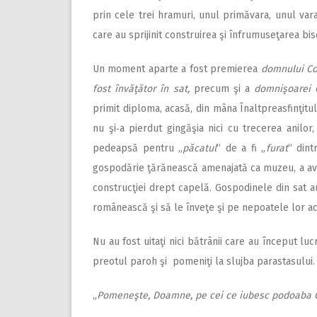
prin cele trei hramuri, unul primăvara, unul vara
care au sprijinit construirea şi înfrumuseţarea bise
Un moment aparte a fost premierea
domnului Con
fost învăţător în sat,
precum şi a
domnişoarei 
primit diploma, acasă, din mâna Înaltpreasfinţitulu
nu şi‑a pierdut gingăşia nici cu trecerea anilor,
pedeapsă pentru „
păcatul
“ de a fi „
furat
“ dint
gospodărie ţărănească amenajată ca muzeu, a avut 
construcţiei drept capelă. Gospodinele din sat au
românească şi să le înveţe şi pe nepoatele lor ac
Nu au fost uitaţi nici bătrânii care au început luc
preotul paroh şi pomeniţi la slujba pa­rastasului.
„
Pomeneşte, Doamne, pe cei ce iubesc podoaba C