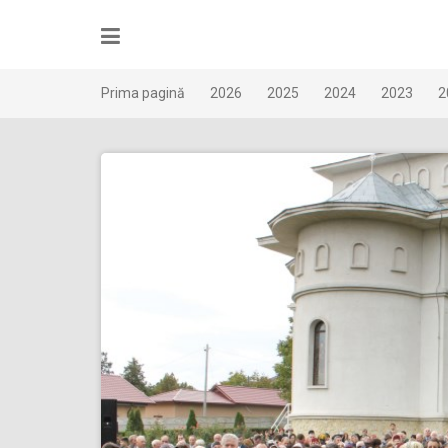
Skip
to
content
Prima pagină
2026
2025
2024
2023
2