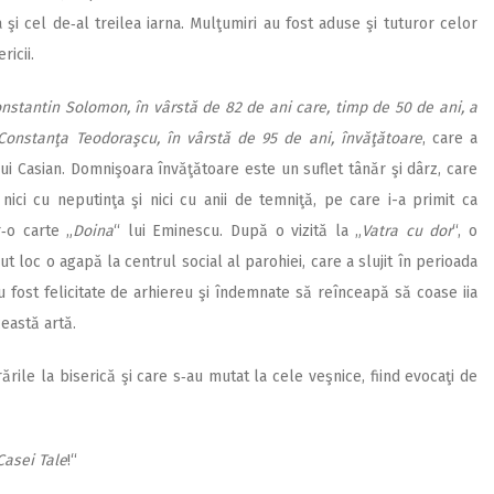
 şi cel de‑al treilea iarna. Mulţumiri au fost aduse şi tuturor celor
ricii.
stantin Solomon, în vârstă de 82 de ani care, timp de 50 de ani, a
Cons
tanţa Teodoraşcu, în vârstă de 95 de ani, învăţătoare
, care a
i Casian. Dom­­ni­şoara învăţătoare este un su­flet tânăr şi dârz, care
 nici cu neputinţa şi nici cu anii de temniţă, pe care i-a primit ca
r‑o carte „
Doina
“ lui Eminescu. După o vizită la „
Vatra cu dor
“, o
loc o agapă la centrul social al parohiei, care a slujit în perioada
 fost felicitate de arhiereu şi îndemnate să reînceapă să coase iia
eastă artă.
rările la biserică şi care s‑au mutat la cele veşnice, fiind evocaţi de
asei Tale
!“