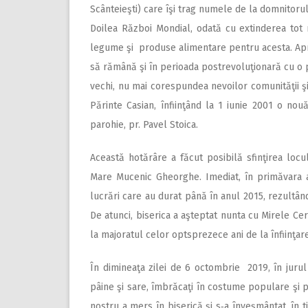
Scânteieşti) care îşi trag numele de la domnitoru
Doilea Război Mondial, odată cu extinderea tot m
legume şi produse alimentare pentru acesta. Aprop
să rămână şi în perioada postrevoluţionară cu o p
vechi, nu mai corespundea nevoilor comunităţii şi,
Părinte Casian, înfiinţând la 1 iunie 2001 o no
parohie, pr. Pavel Stoica.
Această hotărâre a făcut posibilă sfinţirea locu
Mare Mucenic Gheorghe. Imediat, în primăvara an
lucrări care au durat până în anul 2015, rezultâ
De atunci, biserica a aşteptat nunta cu Mirele Ce
la majoratul celor optsprezece ani de la înfiinţare
În dimineaţa zilei de 6 octombrie 2019, în jurul 
pâine şi sare, îmbrăcaţi în costume populare şi p
nostru a mers în biserică şi s‑a înveşmântat, în 