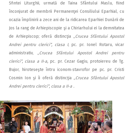
Sfintei Liturghii, urmată de Taina Sfântului Maslu, fiind
înconjurat de membrii Permanenţei Consiliului Eparhial, cu
ocazia împlinirii a zece ani de la ridicarea Eparhiei Dunării de
Jos la rang de Arhiepiscopie şi a Chiriarhului ei la demnitatea
de Arhiepiscop; oferă distincţia „
Crucea Sfântului Apostol
Andrei pentru clerici“, clasa I
, pc. pr. Ionel Rotaru, vicar
administrativ, „
Crucea Sfântului Apostol Andrei pentru
clerici“, clasa a II‑a,
pc. pr. Cezar Gagiu, protoiereu de Tg.
Bujor, hiroteseşte întru iconom‑stavrofor pe pc. pr. Cristi
Cosmin Ion şi îi oferă distincţia „
Crucea Sfântului Apostol
Andrei pentru clerici“, clasa a II‑a .