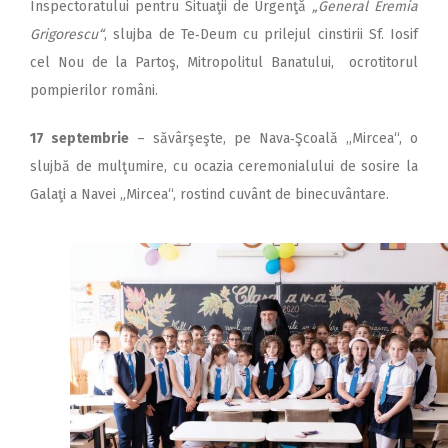
Inspectoratului pentru Situaţii de Urgenţă
„General Eremia
Grigorescu“
, slujba de Te‑Deum cu prilejul cinstirii Sf. Iosif
cel Nou de la Partoş, Mitropolitul Banatului, ocrotitorul
pompierilor români.
17 septembrie
– săvârşeşte, pe Nava‑Şcoală „Mircea“, o
slujbă de mulţumire, cu ocazia ceremonialului de sosire la
Galaţi a Navei „Mircea“, rostind cuvânt de binecuvântare.