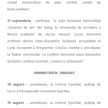
recital extraordinar de pian, rostind cuvânt de
binecuvântare.
21 septembrie
‑ participă, în Sala Senatului Universităţii
„Dunărea de Jos“ din Galaţi la ceremonia de acordare a
titlului academic de
Doctor Honoris Causa
domnului
profesor doctor Linos‑Alexandre Sicilianos, preşedinte al
Curţii Europene a Drepturilor Omului, rostind o alocuţiune;
la finalul ceremoniei, i‑a conferit domnului Linos‑Alexandre
Sicilianos, Ordinul eparhial „
Vrednicia Andreiană“.
ADMINISTRATIV– SINODALE
26 august
– prezidează, la Centrul Eparhial, şedinţa de
lucru a Permanenţei Consiliului Eparhial.
19 august
– prezidează, la Centrul Eparhial, şedinţa de