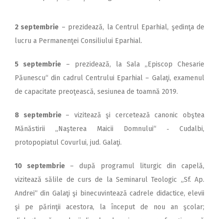
2 septembrie
– prezidează, la Centrul Eparhial, şedinţa de
lucru a Permanenţei Consiliului Eparhial.
5 septembrie
– prezidează, la Sala ,,Episcop Chesarie
Păunescu“ din cadrul Centrului Eparhial – Galaţi, examenul
de capacitate preoţească, sesiunea de toamnă 2019.
8 septembrie
– vizitează şi cercetează canonic obştea
Mănăstirii „Naşterea Maicii Domnului“ ‑ Cudalbi,
protopopiatul Covurlui, jud. Galaţi.
10 septembrie
– după programul liturgic din capelă,
vizitează sălile de curs de la Seminarul Teologic „Sf. Ap.
Andrei“ din Galaţi şi binecuvintează cadrele didactice, elevii
şi pe părinţii acestora, la început de nou an şcolar;