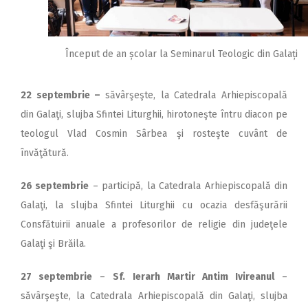
Început de an școlar la Seminarul Teologic din Galați
22 septembrie –
săvârşeşte, la Catedrala Arhiepiscopală
din Galaţi, slujba Sfintei Liturghii, hirotoneşte întru diacon pe
teologul Vlad Cosmin Sârbea şi rosteşte cuvânt de
învăţătură.
26 septembrie
– participă, la Catedrala Arhiepiscopală din
Galaţi, la slujba Sfintei Liturghii cu ocazia desfăşurării
Consfătuirii anuale a profesorilor de religie din judeţele
Galaţi şi Brăila.
27 septembrie
–
Sf. Ierarh Martir Antim Ivireanul
–
săvârşeşte, la Catedrala Arhiepiscopală din Galaţi, slujba