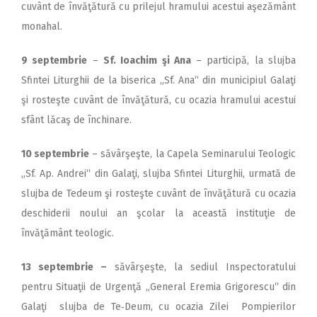
cuvânt de învăţătură cu prilejul hramului acestui aşezământ
monahal.
9 septembrie
–
Sf. Ioachim şi Ana
– participă, la slujba
Sfintei Liturghii de la biserica „Sf. Ana“ din municipiul Galaţi
şi rosteşte cuvânt de învăţătură, cu ocazia hramului acestui
sfânt lăcaş de închinare.
10 septembrie
– săvârşeşte, la Capela Seminarului Teologic
„Sf. Ap. Andrei“ din Galaţi, slujba Sfintei Liturghii, urmată de
slujba de Tedeum şi rosteşte cuvânt de învăţătură cu ocazia
deschiderii noului an şcolar la această instituţie de
învăţământ teologic.
13 septembrie –
săvârşeşte, la sediul Inspectoratului
pentru Situaţii de Urgenţă „General Eremia Grigorescu“ din
Galaţi slujba de Te‑Deum, cu ocazia Zilei Pompierilor