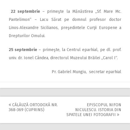
22 septembrie
– primeşte la Mănăstirea „Sf. Mare Mc.
Pantelimon“ – Lacu Sărat pe domnul profesor doctor
Linos‑Alexandre Sicilianos, preşedintele Curţii Europene a
Drepturilor Omului.
25 septembrie
– primeşte, la Centrul eparhial, pe dl. prof.
univ. dr. Ionel Cândea, directorul Muzeului Brăilei „Carol I“.
Pr. Gabriel Mungiu, secretar eparhial
CĂLĂUZĂ ORTODOXĂ NR.
EPISCOPUL NIFON
Post
368-369 (CUPRINS)
NICULESCU. ISTORIA DIN
SPATELE UNEI FOTOGRAFII
navigation