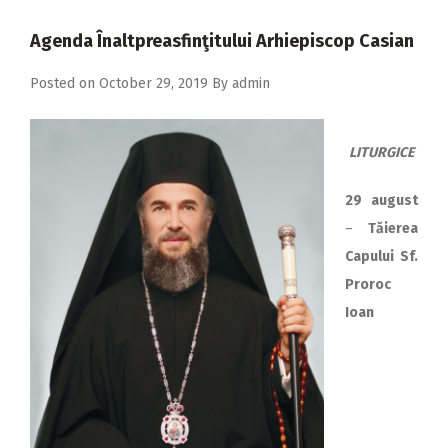
2018
Agenda Înaltpreasfinţitului Arhiepiscop Casian
2017
Posted on
October 29, 2019
By
admin
2016
2015
LITURGICE
2014
2013
29 august
–
Tăierea
2012
Capului Sf.
2011
Proroc
2010
Ioan
2009