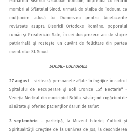
Patriarhul Bisericii Ortodoxe Române, împreună cu ierarhi
membri ai Sfântului Sinod, urmată de slujba de Tedeum, ca
mulţumire adusă lui Dumnezeu pentru binefacerile
revărsate asupra Bisericii Ortodoxe Române, poporului
român şi Preafericirii Sale, în cei doisprezece ani de slujire
patriarhală şi rosteşte un cuvânt de felicitare din partea
membrilor Sf. Sinod.
SOCIAL– CULTURALE
27 august
– vizitează persoanele aflate în îngrijire în cadrul
Spitalului de Recuperare şi Boli Cronice „Sf. Nectarie“ ‑
Veneţia Medical din municipiul Brăila, săvârşind rugăciuni de
sănătate şi oferind pacienţilor daruri de suflet.
3 septembrie
– participă, la Muzeul Istoriei, Culturii şi
Spiritualităţii Creştine de la Dunărea de Jos, la deschiderea