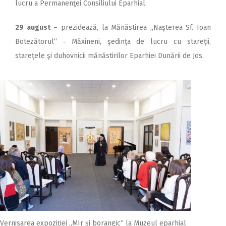
lucru a Permanenţei Consiliului Eparhial.
29 august
– prezidează, la Mănăstirea „Naşterea Sf. Ioan
Botezătorul“ ‑ Măxineni, şedinţa de lucru cu stareţii,
stareţele şi duhovnicii mănăstirilor Eparhiei Dunării de Jos.
Vernisarea expoziției „MIr și borangic“ la Muzeul eparhial