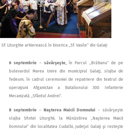
Sf. Liturghie arhierească în biserica „Sf. Vasile“ din Galați
6 septembrie
–
săvârşeşte,
în Parcul „Brătianu“ de pe
bulevardul Marea Unire din municipiul Galaţi, slujba de
Tedeum, în cadrul ceremoniei de repatriere din teatrul de
operaţiuni Afganistan a Batalionului 300 Infanterie
Mecanizată „Sfântul Andrei“.
8 septembrie
–
Naşterea Maicii Domnului
– săvârşeşte
slujba Sfintei Liturghii, la Mănăstirea „Naşterea Maicii
Domnului“ din localitatea Cudalbi, judeţul Galaţi şi rosteşte