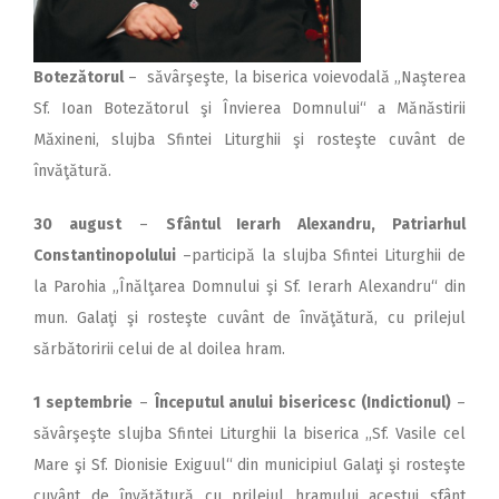
Botezătorul
– săvârşeşte, la biserica voievodală „Naşterea
Sf. Ioan Botezătorul şi Învierea Domnului“ a Mănăstirii
Măxineni, slujba Sfintei Liturghii şi rosteşte cuvânt de
învăţătură.
30 august
–
Sfântul Ierarh Alexandru, Patriarhul
Constantinopolului
–participă la slujba Sfintei Liturghii de
la Parohia „Înălţarea Domnului şi Sf. Ierarh Alexandru“ din
mun. Galaţi şi rosteşte cuvânt de învăţătură, cu prilejul
sărbătoririi celui de al doilea hram.
1 septembrie
–
Începutul anului bisericesc (Indictionul)
–
săvârşeşte slujba Sfintei Liturghii la biserica ,,Sf. Vasile cel
Mare şi Sf. Dionisie Exiguul“ din municipiul Galaţi şi rosteşte
cuvânt de învăţătură cu prilejul hramului acestui sfânt