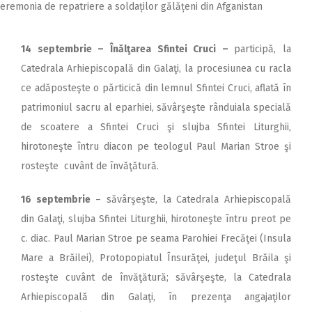
eremonia de repatriere a soldaților gălățeni din Afganistan
14 septembrie – Înălţarea Sfintei Cruci –
participă, la
Catedrala Arhiepiscopală din Galaţi, la procesiunea cu racla
ce adăposteşte o părticică din lemnul Sfintei Cruci, aflată în
patrimoniul sacru al eparhiei, săvârşeşte rânduiala specială
de scoatere a Sfintei Cruci şi slujba Sfintei Liturghii,
hirotoneşte întru diacon pe teologul Paul Marian Stroe şi
rosteşte cuvânt de învăţătură.
16 septembrie
– săvârşeşte, la Catedrala Arhiepiscopală
din Galaţi, slujba Sfintei Liturghii, hirotoneşte întru preot pe
c. diac. Paul Marian Stroe pe seama Parohiei Frecăţei (Insula
Mare a Brăilei), Protopopiatul Însurăţei, judeţul Brăila şi
rosteşte cuvânt de învăţătură; săvârşeşte, la Catedrala
Arhiepiscopală din Galaţi, în prezenţa angajaţilor