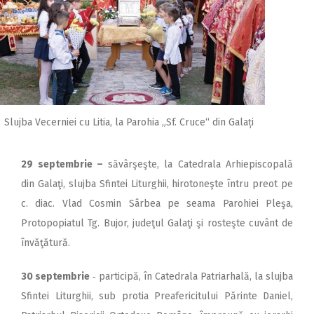
Slujba Vecerniei cu Litia, la Parohia „Sf. Cruce“ din Galați
29 septembrie –
săvârşeşte, la Catedrala Arhiepiscopală
din Galaţi, slujba Sfintei Liturghii, hirotoneşte întru preot pe
c. diac. Vlad Cosmin Sârbea pe seama Parohiei Pleşa,
Protopopiatul Tg. Bujor, judeţul Galaţi şi rosteşte cuvânt de
învăţătură.
30 septembrie
‑ participă, în Catedrala Patriarhală, la slujba
Sfintei Liturghii, sub protia Preafericitului Părinte Daniel,