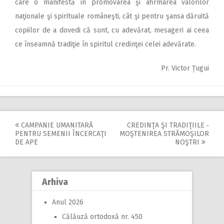
care o manifestă în promovarea şi afirmarea valorilor
naţionale şi spirituale româneşti, cât şi pentru şansa dăruită
copiilor de a dovedi că sunt, cu adevărat, mesageri ai ceea
ce înseamnă tradiţie în spiritul credinţei celei adevărate.
Pr. Victor Țugui
CAMPANIE UMANITARĂ
CREDINŢA ŞI TRADIŢIILE ‑
Post
PENTRU SEMENII ÎNCERCAŢI
MOŞTENIREA STRĂMOŞILOR
DE APE
NOŞTRI
navigation
Arhiva
Anul 2026
Călăuză ortodoxă nr. 450