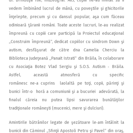
dr. Brînduşa Ilie, muzeograf. Aici, copiii ne‑au invitat să îi
vedem îmbinând lucrul de mână, cu poveştile şi ghicitorile
înţelepte, precum şi cu dansul popular, aşa cum făceau
odinioară ţăranii români. Toate aceste lucruri, le‑au realizat
împreună cu copiii care participă la Proiectul educaţional
„Construim împreună“, dedicat copiilor cu sindrom Down şi
autism, desfăşurat de către dna Camelia Cherciu la
Biblioteca Judeţeană „Panait Istrati“ din Brăila, în colaborare
cu Asociaţia Botez Vlad Sergiu şi S.O.S. Autism ‑ Brăila.
Astfel, această atmosferă cu specific
românesc ne‑a cuprins laolaltă pe toţi, copii, părinţi şi
bunici într‑o horă a comuniunii şi a bucuriei adevărată, la
finalul căreia nu putea lipsi savurarea bunătăţilor
tradiţionale româneşti (mucenici, mere şi dulciuri).
Amintirile bătrânilor legate de şezătoare le‑am întâlnit la
bunicii din Căminul „Sfinţii Apostoli Petru şi Pavel“ din oraş,