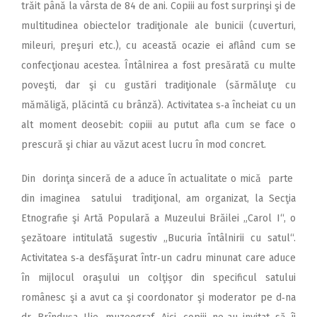
trăit până la vârsta de 84 de ani. Copiii au fost surprinşi şi de
multitudinea obiectelor tradiţionale ale bunicii (cuverturi,
mileuri, preşuri etc.), cu această ocazie ei aflând cum se
confecţionau acestea. Întâlnirea a fost presărată cu multe
poveşti, dar şi cu gustări tradiţionale (sărmăluţe cu
mămăligă, plăcintă cu brânză). Activitatea s‑a încheiat cu un
alt moment deosebit: copiii au putut afla cum se face o
prescură şi chiar au văzut acest lucru în mod concret.
Din dorinţa sinceră de a aduce în actualitate o mică parte
din imaginea satului tradiţional, am organizat, la Secţia
Etnografie şi Artă Populară a Muzeului Brăilei „Carol I“, o
şezătoare intitulată sugestiv „Bucuria întâlnirii cu satul“.
Activitatea s‑a desfăşurat într‑un cadru minunat care aduce
în mijlocul oraşului un colţişor din specificul satului
românesc şi a avut ca şi coordonator şi moderator pe d‑na