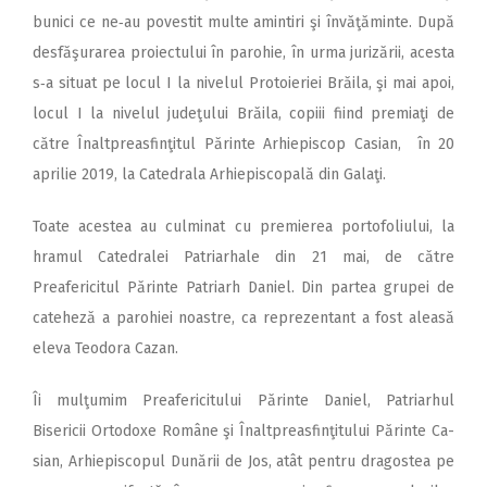
bunici ce ne‑au povestit multe amintiri şi învăţăminte. După
desfăşurarea proiectului în parohie, în urma jurizării, acesta
s‑a situat pe locul I la nivelul Protoieriei Brăila, şi mai apoi,
locul I la nivelul judeţului Brăila, copiii fiind premiaţi de
către Înaltpreasfinţitul Părinte Arhiepiscop Casian, în 20
aprilie 2019, la Catedrala Arhiepiscopală din Galaţi.
Toate acestea au culminat cu premierea portofoliului, la
hramul Catedralei Patriarhale din 21 mai, de către
Preafericitul Părinte Patriarh Daniel. Din partea grupei de
cateheză a parohiei noastre, ca reprezentant a fost aleasă
eleva Teodora Cazan.
Îi mulţumim Preafericitului Părinte Daniel, Patriarhul
Bisericii Ortodoxe Române şi Înaltpreasfinţitului Părinte Ca­
sian, Arhiepiscopul Dunării de Jos, atât pentru dragostea pe