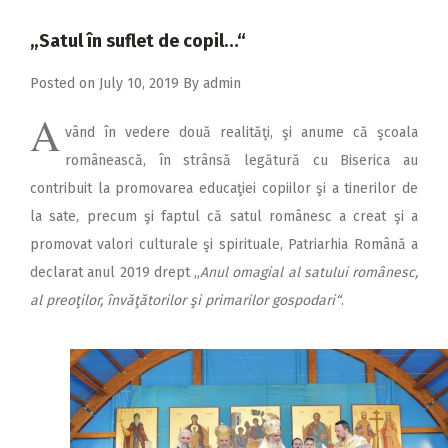
2018
„Satul în suflet de copil…“
2017
Posted on
July 10, 2019
By
admin
2016
A
2015
vând în vedere două realităţi, şi anume că şcoala
2014
românească, în strânsă legătură cu Biserica au
contribuit la promovarea educaţiei copiilor şi a tinerilor de
2013
la sate, precum şi faptul că satul românesc a creat şi a
2012
promovat valori culturale şi spirituale, Patriarhia Română a
2011
declarat anul 2019 drept „
Anul omagial al satului românesc,
al preoţilor, învăţătorilor şi primarilor gospodari“
.
2010
2009