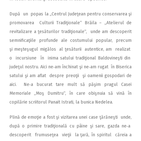
După un popas la „Centrul Judeţean pentru conservarea şi
promovarea Culturii Tradiţionale“ Brăila – „Atelierul de
revitalizare a ţesăturilor tradiţionale“, unde am descoperit
semnificaţiile profunde ale costumului popular, precum
şi meşteşugul migălos al ţesăturii autentice, am realizat
o incursiune în inima satului tradiţional Baldovineşti din
judeţul nostru. Aici ne‑am închinat şi ne‑am rugat în Biserica
satului şi am aflat despre preoţii şi oamenii gospodari de
aici. Ne‑a bucurat tare mult să păşim pragul Casei
Memoriale „Moş Dumitru“, în care obişnuia să vină în
copilărie scriitorul Panait Istrati, la bunica Nedelea.
Plină de emoţie a fost şi vizitarea unei case ţărăneşti unde,
după o primire tradiţională cu pâine şi sare, gazda ne‑a
descoperit frumuseţea vieţii la ţară, în spiritul căreia a