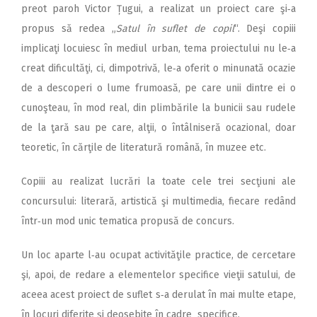
preot paroh Victor Țugui, a realizat un proiect care şi‑a
propus să redea „
Satul în suflet de copil
“. Deşi copiii
implicaţi locuiesc în mediul urban, tema proiectului nu le‑a
creat dificultăţi, ci, dimpotrivă, le‑a oferit o minunată ocazie
de a descoperi o lume frumoasă, pe care unii dintre ei o
cunoşteau, în mod real, din plimbările la bunicii sau rudele
de la ţară sau pe care, alţii, o întâlniseră ocazional, doar
teoretic, în cărţile de literatură română, în muzee etc.
Copiii au realizat lucrări la toate cele trei secţiuni ale
concursului: literară, artistică şi multimedia, fiecare redând
într‑un mod unic tematica propusă de concurs.
Un loc aparte l‑au ocupat activităţile practice, de cercetare
şi, apoi, de redare a elementelor specifice vieţii satului, de
aceea acest proiect de suflet s‑a derulat în mai multe etape,
în locuri diferite şi deosebite în cadre specifice.