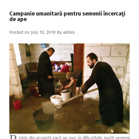
2018
Campanie umanitară pentru semenii încercaţi
2017
de ape
2016
Posted on
July 10, 2019
By
admin
2015
2014
2013
2012
2011
2010
2009
P
loile din această vară au pus în dificultate mulţi semeni