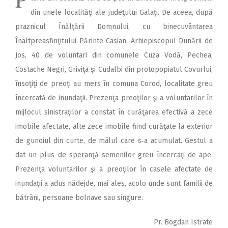
din unele localităţi ale judeţului Galaţi. De aceea, după
praznicul Înălţării Domnului, cu binecuvântarea
Înaltpreasfinţitului Părinte Casian, Arhiepiscopul Dunării de
Jos, 40 de voluntari din comunele Cuza Vodă, Pechea,
Costache Negri, Griviţa şi Cudalbi din protopopiatul Covurlui,
însoţiţi de preoţi au mers în comuna Corod, localitate greu
încercată de inundaţii. Prezenţa preoţilor şi a voluntarilor în
mijlocul sinistraţilor a constat în curăţarea efectivă a zece
imobile afectate, alte zece imobile fiind curăţate la exterior
de gunoiul din curte, de mâlul care s‑a acumulat. Gestul a
dat un plus de speranţă semenilor greu încercaţi de ape.
Prezenţa voluntarilor şi a preoţilor în casele afectate de
inundaţii a adus nădejde, mai ales, acolo unde sunt familii de
bătrâni, persoane bolnave sau singure.
Pr. Bogdan Istrate