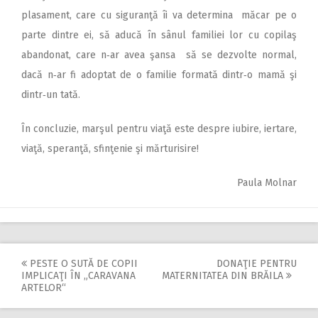
plasament, care cu siguranţă îi va determina măcar pe o
parte dintre ei, să aducă în sânul familiei lor cu copilaş
abandonat, care n‑ar avea şansa să se dezvolte normal,
dacă n‑ar fi adoptat de o familie formată dintr‑o mamă şi
dintr‑un tată.
În concluzie, marşul pentru viaţă este despre iubire, iertare,
viaţă, speranţă, sfinţenie şi mărturisire!
Paula Molnar
PESTE O SUTĂ DE COPII
DONAŢIE PENTRU
Post
IMPLICAŢI ÎN „CARAVANA
MATERNITATEA DIN BRĂILA
ARTELOR“
navigation