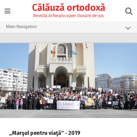
Skip
Călăuză ortodoxă
to
content
Revista Arhiepiscopiei Dunării de Jos
Main Navigation
Prima pagină
2026
2025
2024
2023
2022
2021
2020
2019
„Marşul pentru viaţă“ ‑ 2019