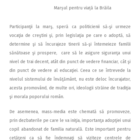
Marșul pentru viață la Brăila
Participanţii la marş, speră ca politicienii să‑şi urmeze
vocaţia de creştini şi, prin legislaţia pe care o adoptă, să
determine şi să încurajeze tinerii să‑şi întemeieze familii
sănătoase şi prospere, care să le asigure siguranţa unui
nivel de trai decent, atât din punct de vedere financiar, cât şi
din punct de vedere al educaţiei. Ceea ce se întrevede la
nivelul sistemului de învăţământ, nu este deloc încurajator,
acesta promovând, de multe ori, ideologii străine de tradiţia
şi morala poporului român.
De asemenea, mass‑media este chemată să promoveze,
prin dezbaterile pe care le va iniţia, importanţa adopţiei unui
copil abandonat de familia naturală. Este important pentru
cetăţeni ca să fie îndemnaţi să viziteze centrele de