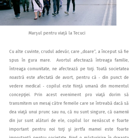
Marșul pentru viață la Tecuci
Cu alte cuvinte, crudul adevăr, care „doare“, a început să fie
spus în gura mare. Avortul afectează întreaga familie,
întreaga comunitate, ne afectează pe toţi. Toată societatea
noastră este afectată de avort, pentru că ‑ din punct de
vedere medical ‑ copilul este fiinţă umană din momentul
concepţiei. Prin acest eveniment pro viaţă dorim să
transmitem un mesaj către femeile care se întreabă dacă să
dea viaţă unui prunc sau nu, că nu sunt singure, că oamenii
din jur sunt alături de ele, copilul lor nenăscut e foarte
important pentru noi toţi şi jertfa mamei este foarte
importantă pentru societate, fiind o mărturisire în dreapta