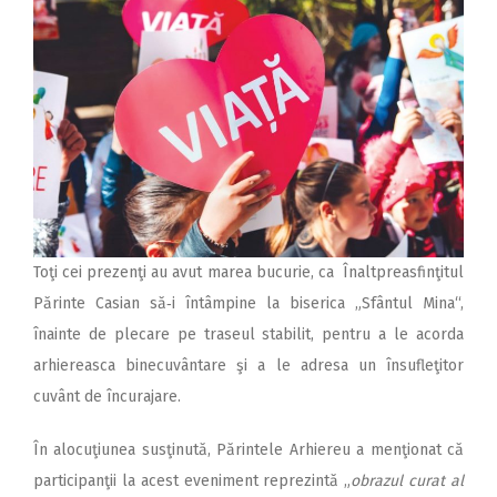
Toţi cei prezenţi au avut marea bucurie, ca Înaltpreasfinţitul
Părinte Casian să‑i întâmpine la biserica „Sfântul Mina“,
înainte de plecare pe traseul stabilit, pentru a le acorda
arhiereasca binecuvântare şi a le adresa un însufleţitor
cuvânt de încurajare.
În alocuţiunea susţinută, Părintele Arhiereu a menţionat că
participanţii la acest eveniment reprezintă „
obrazul curat al