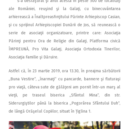
s‑a desfăşurat şi anul acesta în peste 500 de localităţi
ale României, reuşind şi la Galaţi, cu binecuvântarea
arhierească a Înalt­preasfinţitului Părinte Arhiepiscop Casian,
şi cu sprijinul Arhiepiscopiei Dunării de Jos, să reunească o
serie de asociaţii organizatoare, printre care: Asociaţia
Părinţi pentru Ora de Religie din Galaţi, Platforma civică
ÎMPREUNĂ, Pro Vita Galaţi, Asociaţia Ortodoxia Tinerilor,
Asociaţia Familie şi Dăruire.
Astfel că, în 23 martie 2019, ora 13.30, în preajma sărbătorii
„Buna Vestire“, „înarmaţi“ cu pancarde, bannere şi fluturaşi
pro viaţă, câteva sute de gălăţeni am pornit într‑un marş al
vieţii, pe traseul biserica „Sfântul Mina“, din str.
Siderurgiştilor până la biserica „Pogorârea Sfântului Duh“,
de lângă Orăşelul Copiilor, situat în Țiglina 1.