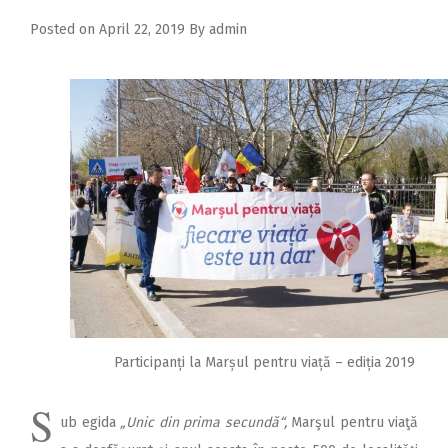
2018
Posted on
April 22, 2019
By
admin
2017
2016
2015
2014
2013
2012
2011
2010
2009
Participanți la Marșul pentru viață – ediția 2019
S
ub egida
„Unic din pri­­ma secundă“,
Mar­şul pentru viaţă