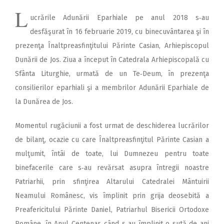
L
ucrările Adunării Eparhiale pe anul 2018 s‑au
desfăşurat în 16 februarie 2019, cu binecuvântarea şi în
prezenţa Înaltpreasfinţitului Părinte Casian, Arhiepiscopul
Dunării de Jos. Ziua a început în Catedrala Arhiepiscopală cu
Sfânta Liturghie, urmată de un Te‑Deum, în prezenţa
consilierilor eparhiali şi a membrilor Adunării Eparhiale de
la Dunărea de Jos.
Momentul rugăciunii a fost urmat de deschiderea lucrărilor
de bilanţ, ocazie cu care Înaltpreasfinţitul Părinte Casian a
mulţumit, întâi de toate, lui Dumnezeu pentru toate
binefacerile care s‑au revărsat asupra întregii noastre
Patriarhii, prin sfinţirea Altarului Catedralei Mântuirii
Neamului Românesc, vis împlinit prin grija deosebită a
Preafericitului Părinte Daniel, Patriarhul Bisericii Ortodoxe
Române, în Anul Centenar, când s‑au împlinit o sută de ani