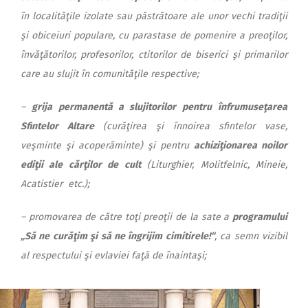
în localităţile izolate sau păstrătoare ale unor vechi tradiţii
şi obiceiuri populare, cu parastase de pomenire a preoţilor,
învăţătorilor, profesorilor, ctitorilor de biserici şi primarilor
care au slujit în comunităţile respective;
–
grija permanentă a slujitorilor pentru
înfrumuseţarea
Sfintelor Altare
(curăţirea şi înnoirea sfintelor vase,
veşminte şi acoperăminte) şi pentru
achiziţionarea noilor
ediţii ale cărţilor de cult
(Liturghier, Molitfelnic, Mineie,
Acatistier etc.);
– promovarea de către toţi preoţii de la sate a
programului
„Să ne curăţim şi să ne îngrijim cimitirele!“
, ca semn vizibil
al respectului şi evlaviei faţă de înaintaşi;