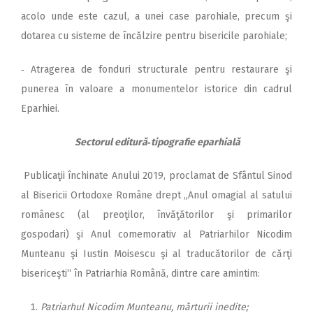
acolo unde este cazul, a unei case parohiale, precum şi
dotarea cu sisteme de încălzire pentru bisericile parohiale;
‑ Atragerea de fonduri structurale pentru restaurare şi
punerea în valoare a monumentelor istorice din cadrul
Eparhiei.
Sectorul editură‑tipografie eparhială
Publicaţii închinate Anului 2019, proclamat de Sfântul Sinod
al Bisericii Ortodoxe Române drept „Anul omagial al satului
românesc (al preoţilor, învăţătorilor şi primarilor
gospodari) şi Anul comemorativ al Patriarhilor Nicodim
Munteanu şi Iustin Moisescu şi al traducătorilor de cărţi
bisericeşti“ în Patriarhia Română, dintre care amintim:
Patriarhul Nicodim Munteanu, mărturii inedite;