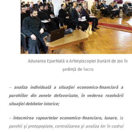
Adunarea Eparhială a Arhiepiscopiei Dunării de Jos în
ședință de lucru
–
analiza individuală a situaţiei economico‑financiară a
parohiilor din zonele defavorizate, în vederea rezolvării
situaţiei debitelor istorice;
–
întocmirea rapoartelor eco­nomico
–
financiare, lunare
, la
pa­rohii şi protopopiate, centra­li­zarea şi analiza lor în cadrul