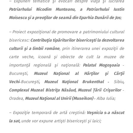
– Expuneri tematice şi evocări despre viaţa şi lucrarea
Patriarhului Nicodim Munteanu, a Patriarhului Iustin
Moisescu şi a preoţilor de seamă din Eparhia Dunării de Jos
;
– Proiect expoziţional de promovare a patrimoniului cultural
bisericesc:
Contribuţia tipăriturilor bisericeşti la dezvoltarea
culturii şi a limbii române
, prin itinerarea unei expoziţii de
carte veche, icoană şi obiecte de cult la muzee de
importanţă regională şi naţională:
Palatul Mogoşoaia
‑
Bucureşti,
Muzeul Naţional al Hărţilor şi Cărţii
Vechi‑
Bucureşti
, Muzeul Naţional Brukenthal ‑
Sibiu
,
Complexul Muzeal Bistriţa Năsăud, Muzeul Țării Crişurilor
‑
Oradea,
Muzeul Naţional al Unirii (Museikon) ‑
Alba Iulia;
– Expoziţie temporară de artă creştină:
Veşnicia s‑a născut
la sat,
unde vor expune artişti bisericeşti şi laici;