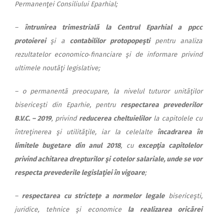
Per­manenţei Consiliului Eparhial;
–
întrunirea trimestrială la Centrul Eparhial a ppcc
protoierei
şi a
contabililor protopopeşti
pentru analiza
rezultatelor economico‑financiare şi de informare privind
ultimele noutăţi legislative;
– o permanentă preocupare, la nivelul tuturor unităţilor
bisericeşti din Eparhie, pentru
respectarea prevederilor
B.V.C. – 2019
, privind
reducerea cheltuielilor
la capitolele cu
întreţinerea şi utilităţile, iar la celelalte
încadrarea
în
limitele bugetare din anul 2018
, cu
excepţia capitolelor
privind achitarea drepturilor şi cotelor salariale, unde se vor
respecta prevederile legislaţiei în vigoare
;
–
respectarea cu stricteţe
a normelor legale
bisericeşti,
juridice, tehnice şi economice
la realizarea oricărei