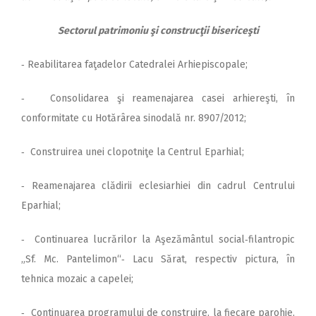
Sectorul patrimoniu şi construcţii bisericeşti
‑ Reabilitarea faţadelor Catedralei Arhiepiscopale;
‑ Consolidarea şi reamenajarea casei arhiereşti, în
conformitate cu Hotărârea sinodală nr. 8907/2012;
‑ Construirea unei clopotniţe la Centrul Eparhial;
‑ Reamenajarea clădirii eclesiarhiei din cadrul Centrului
Eparhial;
‑ Continuarea lucrărilor la Aşezământul social‑filantropic
„Sf. Mc. Pantelimon“‑ Lacu Sărat, respectiv pictura, în
tehnica mozaic a capelei;
‑ Continuarea programului de construire, la fiecare parohie,