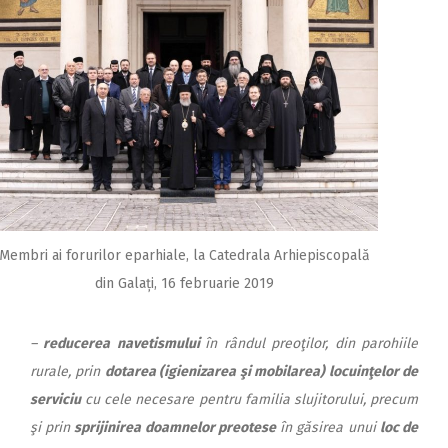
Membri ai forurilor eparhiale, la Catedrala Arhiepiscopală
din Galați, 16 februarie 2019
–
reducerea
navetismului
în rândul preoţilor, din parohiile
rurale, prin
dotarea (igienizarea şi mobilarea) locuinţelor de
serviciu
cu cele necesare pentru familia slujitorului, precum
şi prin
sprijinirea doamnelor preotese
în găsirea unui
loc de