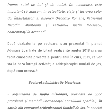
frumos satul de ieri şi de astăzi. De asemenea, este
important să aducem, în actualitate, viaţa şi lucrarea celor
doi Întâistătători ai Bisericii Ortodoxe Române, Patriarhul
Nicodim Munteanu şi Patriarhul Iustin Moisescu,
comemoraţi în acest an
“.
După dezbaterile pe sectoare, s‑au prezentat în plenul
Adunării Eparhiale de bilanţ realizările anului 2018 şi s‑au
făcut cunoscute proiectele pentru anul în curs, 2019, ce vor
sta la baza întregii activităţi a Arhiepiscopiei Dunării de Jos,
după cum urmează:
Sectorul administrativ‑bisericesc
– organizarea de
slujbe misionare
, prezidate de ppcc
protoierei şi membrii Permanenţei Consiliului Eparhial,
în
satele din cuprinsul Arhiepiscopiei Dunării de Jos,
în special