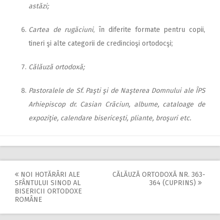
astăzi;
Cartea de rugăciuni
, în diferite formate pentru copii,
tineri şi alte categorii de credincioşi ortodocşi;
Călăuză ortodoxă;
Pastoralele de Sf. Paşti şi de Naşterea Domnului ale ÎPS
Arhiepiscop dr. Casian Crăciun, albume, cataloage de
expoziţie, calendare bisericeşti, pliante, bro­şuri etc.
NOI HOTĂRÂRI ALE
CĂLĂUZĂ ORTODOXĂ NR. 363-
Post
SFÂNTULUI SINOD AL
364 (CUPRINS)
BISERICII ORTODOXE
navigation
ROMÂNE