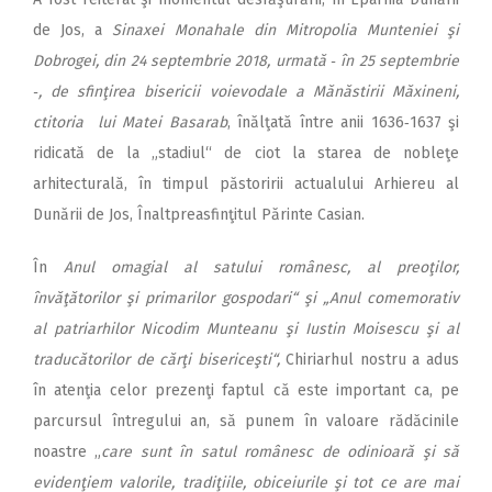
de Jos, a
Sinaxei Monahale din Mitropolia Munteniei şi
Dobrogei, din 24 septembrie 2018, urmată ‑ în 25 septembrie
‑, de sfinţirea bisericii voievodale a Mănăstirii Măxineni,
ctitoria lui Matei Basarab
, înălţată între anii 1636‑1637 şi
ridicată de la „stadiul“ de ciot la starea de nobleţe
arhitecturală, în timpul păstoririi actualului Arhiereu al
Dunării de Jos, Înaltpreasfinţitul Părinte Casian.
În
Anul omagial al satului românesc, al preoţilor,
învăţătorilor şi primarilor gospodari“ şi „Anul comemorativ
al patriarhilor Nicodim Munteanu şi Iustin Moisescu şi al
traducătorilor de cărţi bisericeşti“,
Chiriarhul nostru a adus
în atenţia celor prezenţi faptul că este important ca, pe
parcursul întregului an, să punem în valoare rădăcinile
noastre „
care sunt în satul românesc de odinioară şi să
evidenţiem valorile, tradiţiile, obiceiurile şi tot ce are mai