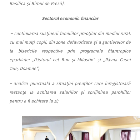
Basilica şi Biroul de Presă).
Sectorul economic‑financiar
– continuarea susţinerii familiilor preoţilor din mediul rural,
cu mai mulţi copii, din zone defavorizate şi a şantierelor de
la bisericile respective prin programele filantropice
eparhiale: „Păstorul cel Bun şi Milostiv“ şi „Râvna Casei
Tale, Doamne“;
– analiza punctuală a situaţiei preoţilor care înregistrează
res­tanţe la achitarea salariilor şi sprijinirea parohiilor
pentru a fi achitate la zi;