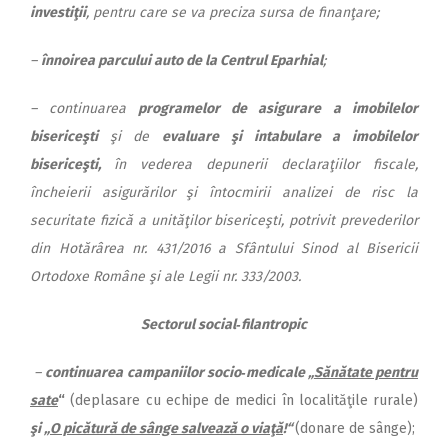
investiţii
, pentru care se va preciza sursa de finanţare;
–
înnoirea parcului auto de la Centrul Eparhial
;
– continuarea
programelor de asigurare a imobilelor
bisericeşti
şi de
evaluare şi intabulare a imobilelor
bisericeşti,
în vederea depunerii declaraţiilor fiscale,
încheierii asigurărilor şi întocmirii analizei de risc la
securitate fizică a unităţilor bisericeşti, potrivit prevederilor
din Hotărârea nr. 431/2016 a Sfântului Sinod al Bisericii
Ortodoxe Române şi ale Legii nr. 333/2003.
Sectorul social‑filantropic
–
continuarea campaniilor socio‑medicale „
Sănătate pentru
sate
“
(deplasare cu echipe de medici în localităţile rurale)
şi „
O picătură de sânge salvează o viaţă
!“
(donare de sânge);