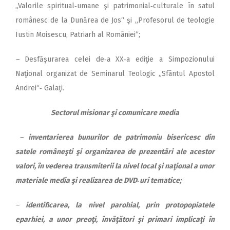
„Valorile spiritual‑umane şi patrimonial‑cul­turale în satul
românesc de la Dunărea de Jos“ şi „Profesorul de teologie
Iustin Moisescu, Patriarh al României“;
–
Desfăşurarea celei de‑a XX‑a ediţie a Simpozionului
Naţional organizat de Seminarul Teologic „Sfântul Apostol
Andrei“‑ Galaţi.
Sectorul misionar şi comunicare media
–
inventarierea bunurilor de patrimoniu bisericesc din
satele româneşti şi organizarea de prezentări ale acestor
valori, în vederea transmiterii la nivel local şi naţional a unor
materiale media şi realizarea de DVD‑uri tematice;
–
identificarea, la nivel parohial, prin protopopiatele
eparhiei, a unor preoţi, învăţători şi primari implicaţi în