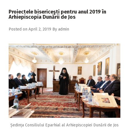
2018
Proiectele bisericeşti pentru anul 2019 în
2017
Arhiepiscopia Dunării de Jos
2016
Posted on
April 2, 2019
By
admin
2015
2014
2013
2012
2011
2010
2009
Ședința Consiliului Eparhial al Arhiepiscopiei Dunării de Jos