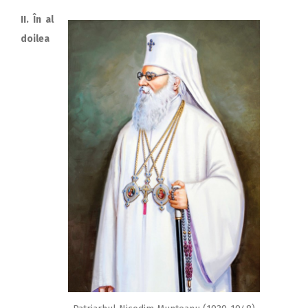
II. În al
doilea