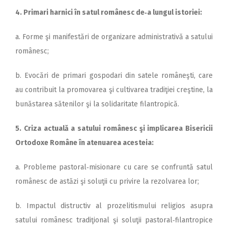
4. Primari harnici în satul românesc de‑a lungul istoriei:
a. Forme şi manifestări de organizare administrativă a satului
românesc;
b. Evocări de primari gospodari din satele româneşti, care
au contribuit la promovarea şi cultivarea tradiţiei creştine, la
bunăstarea sătenilor şi la solidaritate filantro­pică.
5. Criza actuală a satului românesc şi implicarea Bi­sericii
Ortodoxe Române în atenuarea acesteia:
a. Probleme pastoral‑misionare cu care se confruntă satul
românesc de astăzi şi soluţii cu privire la rezolvarea lor;
b. Impactul distructiv al prozelitismului religios asupra
satului românesc tradiţional şi soluţii pastoral‑filantropice