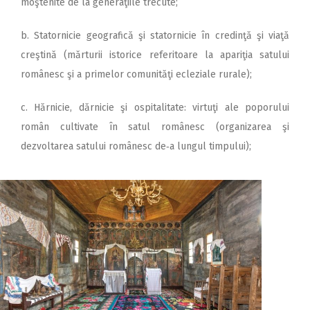
moştenite de la generaţiile trecute;
b. Statornicie geografică şi statornicie în credinţă şi viaţă
creştină (mărturii istorice referitoare la apariţia satului
românesc şi a primelor comunităţi ecleziale rurale);
c. Hărnicie, dărnicie şi ospitalitate: virtuţi ale poporului
român cultivate în satul românesc (organizarea şi
dezvoltarea satului românesc de‑a lungul timpului);