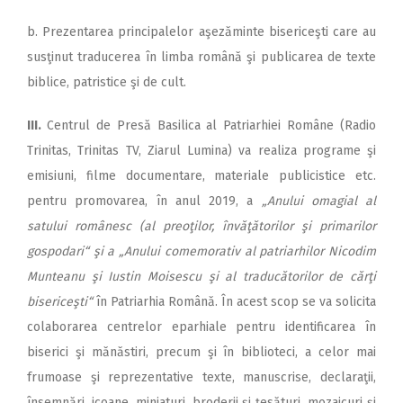
b. Prezentarea principalelor aşezăminte bisericeşti care au
susţinut traducerea în limba română şi publicarea de texte
biblice, patristice şi de cult.
III.
Centrul de Presă Basilica al Patriarhiei Române (Radio
Trinitas, Trinitas TV, Ziarul Lumina) va realiza programe şi
emisiuni, filme documentare, materiale publicistice etc.
pentru promovarea, în anul 2019, a
„Anului omagial al
satului românesc (al preoţilor, învăţătorilor şi primarilor
gospodari“ şi a „Anului comemorativ al patriarhilor Nicodim
Munteanu şi Iustin Moisescu şi al traducătorilor de cărţi
bisericeşti“
în Patriarhia Română. În acest scop se va solicita
colaborarea centrelor eparhiale pentru identificarea în
biserici şi mănăstiri, precum şi în biblioteci, a celor mai
frumoase şi reprezentative texte, manuscrise, declaraţii,
însemnări, icoane, miniaturi, broderii şi ţesături, mozaicuri şi