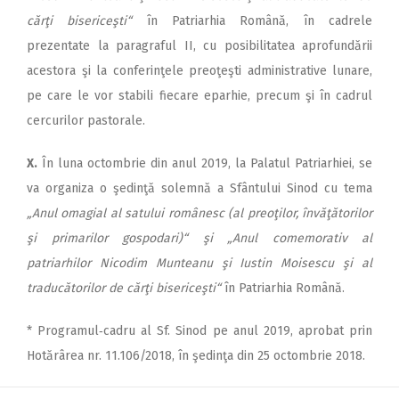
cărţi bisericeşti“
în Patriarhia Română, în cadrele
prezentate la paragraful II, cu posibilitatea aprofundării
acestora şi la conferinţele preoţeşti administrative lunare,
pe care le vor stabili fiecare eparhie, precum şi în cadrul
cercurilor pastorale.
X.
În luna octombrie din anul 2019, la Palatul Patriarhiei, se
va organiza o şedinţă solemnă a Sfântului Sinod cu tema
„Anul omagial al satului românesc (al preoţilor, învăţătorilor
şi primarilor gospodari)“ şi „Anul comemorativ al
patriarhilor Nicodim Munteanu şi Iustin Moisescu şi al
traducătorilor de cărţi bisericeşti“
în Patriarhia Română.
* Programul‑cadru al Sf. Sinod pe anul 2019, aprobat prin
Hotărârea nr. 11.106/2018, în şedinţa din 25 octombrie 2018.