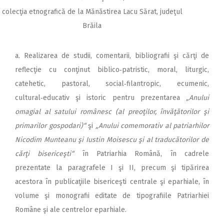
colecţia etnografică de la Mănăstirea Lacu Sărat, judeţul
Brăila
a. Realizarea de studii, comentarii, bibliografii şi cărţi de
reflecţie cu conţinut biblico‑patristic, moral, liturgic,
catehetic, pastoral, social‑filantropic, ecumenic,
cultural‑educativ şi istoric pentru prezentarea
„Anului
omagial al satului românesc (al preoţilor, învăţătorilor şi
primarilor gospodari)“
şi
„Anului comemorativ al patriarhilor
Nicodim Munteanu şi Iustin Moisescu şi al traducătorilor de
cărţi bisericeşti“
în Patriarhia Română, în cadrele
prezentate la paragrafele I şi II, precum şi tipărirea
acestora în publicaţiile bisericeşti centrale şi eparhiale, în
volume şi monografii editate de tipografiile Patriarhiei
Române şi ale centrelor eparhiale.