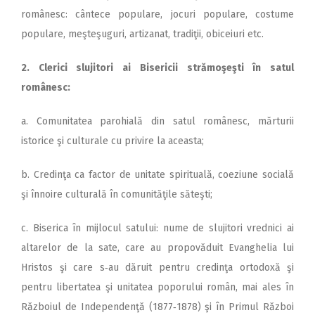
românesc: cântece populare, jocuri populare, costume
populare, meşteşuguri, artizanat, tradiţii, obiceiuri etc.
2. Clerici slujitori ai Bisericii strămoşeşti în satul
românesc:
a. Comunitatea parohială din satul românesc, mărturii
istorice şi culturale cu privire la aceasta;
b. Credinţa ca factor de unitate spirituală, coeziune socială
şi înnoire culturală în comunităţile săteşti;
c. Biserica în mijlocul satului: nume de slujitori vrednici ai
altarelor de la sate, care au propovăduit Evanghelia lui
Hristos şi care s‑au dăruit pentru credinţa ortodoxă şi
pentru libertatea şi unitatea poporului român, mai ales în
Războ­iul de Independenţă (1877‑1878) şi în Primul Război