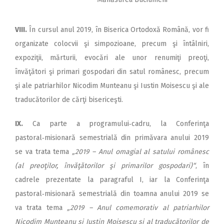
VIII.
În cursul anul 2019, în Biserica Ortodoxă Română, vor fi
organizate colocvii şi simpozioane, precum şi întâlniri,
expoziţii, mărturii, evocări ale unor renumiţi preoţi,
învăţători şi primari gospodari din satul românesc, precum
şi ale patriarhilor Nicodim Munteanu şi Iustin Moisescu şi ale
traducătorilor de cărţi bisericeşti.
IX.
Ca parte a programului‑cadru, la Conferinţa
pastoral‑misionară semestrială din primăvara anului 2019
se va trata tema
„2019 – Anul omagial al satului românesc
(al preoţilor, învăţătorilor şi primarilor gospodari)“
, în
cadrele prezentate la paragraful I, iar la Conferinţa
pastoral‑misionară semestrială din toamna anului 2019 se
va trata tema
„2019 – Anul comemorativ al patriarhilor
Nicodim Munteanu şi Iustin Moisescu şi al traducătorilor de