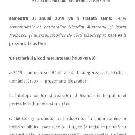
Patriarhul Nicodim Munteanu (1939-1948)
semestru al anului 2019 va fi tratată tema:
„Anul
comemorativ al patriarhilor Nicodim Munteanu şi Iustin
Moisescu şi al traducătorilor de cărţi bisericeşti“,
care va fi
prezentată astfel:
1. Patriarhul Nicodim Mun­teanu (1939‑1948):
a. 2019 – împlinirea a 80 de ani de la alegerea ca Patriarh al
României (1939) – prezentare biografică;
b. Înţelept păstor şi apărător al Bisericii în timpul unei
perioade tulburi din istoria ţării;
c. Iniţiator şi promotor al traducerilor în limba română a
textelor biblice, patristice şi liturgice (a iniţiat împreună cu