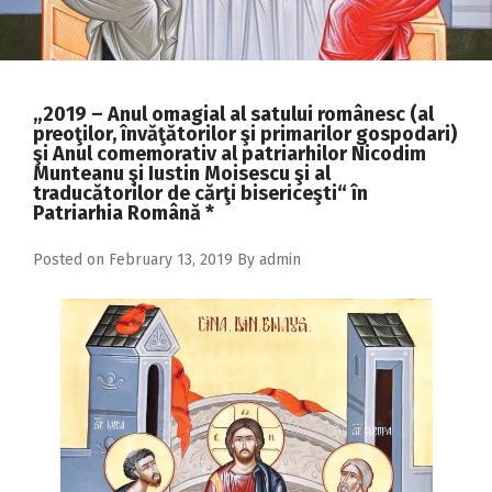
2018
2017
2016
„2019 – Anul omagial al satului românesc (al
preoţilor, învăţătorilor şi primarilor gospodari)
2015
şi Anul comemorativ al patriarhilor Nicodim
Munteanu şi Iustin Moisescu şi al
2014
traducătorilor de cărţi bisericeşti“ în
Patriarhia Română *
2013
2012
Posted on
February 13, 2019
By
admin
2011
2010
2009