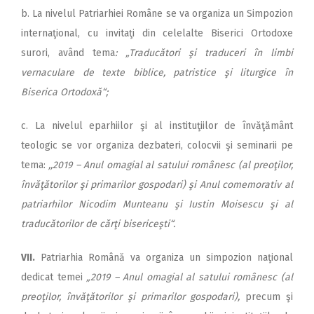
b. La nivelul Patriarhiei Române se va organiza un Simpozion
internaţional, cu invitaţi din celelalte Biserici Ortodoxe
surori, având tema
: „Traducători şi traduceri în limbi
vernaculare de texte biblice, patristice şi liturgice în
Biserica Ortodoxă“;
c. La nivelul eparhiilor şi al instituţiilor de învăţământ
teologic se vor organiza dezbateri, colocvii şi seminarii pe
tema:
,,2019 – Anul omagial al satului românesc (al preoţilor,
învăţătorilor şi primarilor gospodari) şi Anul comemorativ al
patriarhilor Nicodim Munteanu şi Iustin Moisescu şi al
traducătorilor de cărţi bisericeşti“.
VII.
Patriarhia Română va organiza un simpozion naţional
dedicat temei
„2019 – Anul omagial al satului românesc (al
preoţilor, învăţătorilor şi primarilor gospodari),
precum şi