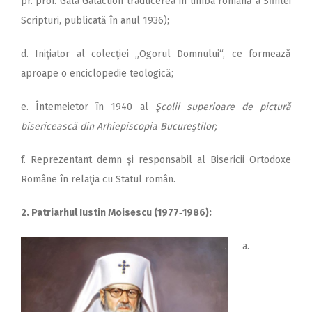
pr. prof. Gala Galaction traducerea în limba română a Sfintei
Scripturi, publicată în anul 1936);
d. Iniţiator al colecţiei „Ogorul Domnului“, ce formează
aproape o enciclopedie teologică;
e. Întemeietor în 1940 al
Şcolii superioare de pictură
bisericească din Arhiepiscopia Bucureştilor;
f. Reprezentant demn şi responsabil al Bisericii Ortodoxe
Române în relaţia cu Statul român.
2. Patriarhul Iustin Moisescu (1977‑1986):
a.