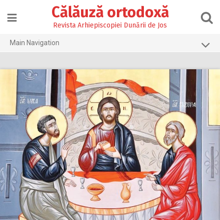
Skip
Călăuză ortodoxă
to
content
Revista Arhiepiscopiei Dunării de Jos
Main Navigation
Prima pagină
2026
2025
2024
2023
2022
2021
2020
2019