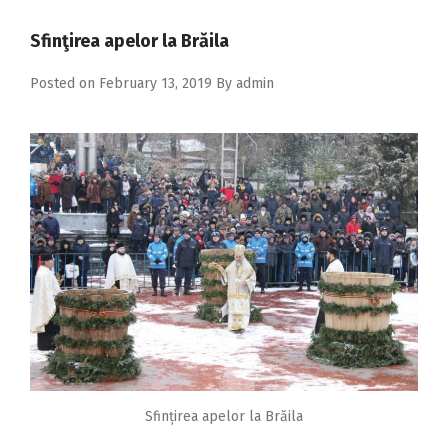
2018
Sfinţirea apelor la Brăila
2017
Posted on
February 13, 2019
By
admin
2016
2015
2014
2013
2012
2011
2010
2009
Sfințirea apelor la Brăila