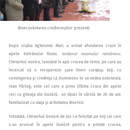
Binecuvântarea credincioșilor prezenți
După slujba Aghesmei Mari, a urmat afundarea crucii în
apele bătrânului fluviu,
Iordanul neamului românesc
,
Chiriarhul nostru, lansând în apă crucea de lemn, pe care au
încercat să o recupereze şase tineri curajoşi, toţi, cu
convingerea şi credinţa că Dumnezeu le va vedea osteneala.
Ioan Pârlog, este cel care a prins Sfânta Cruce din apele
reci ca gheaţa ale Dunării, un tânăr în vârstă de 26 de ani,
familiarizat cu viaţa şi activitatea Bisericii.
Totodată, Chiriarhul Dunării de Jos i‑a felicitat pe toţi cei care
s‑au aruncat în apele Dunării pentru a prinde crucea,