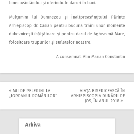
binecuvântându‑i şi oferindu‑le daruri în bani.
Mulţumim lui Dumnezeu şi Înaltpreasfinţitului Părinte
Arhiepiscop dr. Casian pentru bucuria trăirii unor momente
duhovniceşti înălţătoare şi pentru darul de Agheasmă Mare,
folositoare trupurilor şi sufletelor noastre.
A consemnat, Alin Marian Constantin
MII DE PELERINI LA
VIAŢA BISERICEASCĂ ÎN
Post
„IORDANUL ROMÂNILOR“
ARHIEPISCOPIA DUNĂRII DE
JOS, ÎN ANUL 2018
navigation
Arhiva