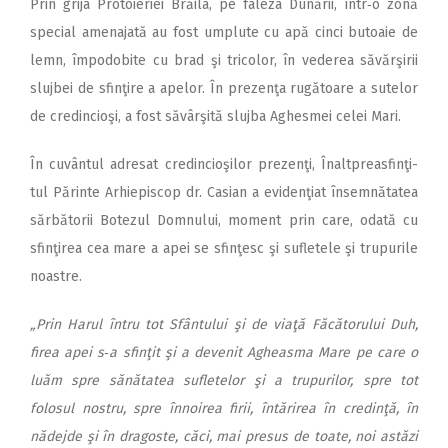
Prin grija Protoieriei Brăila, pe faleza Dunării, într‑o zonă
special amenajată au fost umplute cu apă cinci butoaie de
lemn, împodobite cu brad şi tricolor, în vederea săvărşirii
slujbei de sfinţire a apelor. În prezenţa rugătoare a sutelor
de credincioşi, a fost săvârşită slujba Aghesmei celei Mari.
În cuvântul adresat credin­cioşilor prezenţi, Înalt­preasfin­ţi­
tul Părinte Arhiepiscop dr. Casian a evidenţiat însemnătatea
sărbătorii Botezul Domnului, moment prin care, odată cu
sfinţirea cea mare a apei se sfinţesc şi sufletele şi trupurile
noastre.
„Prin Harul întru tot Sfântului şi de viaţă Făcătorului Duh,
firea apei s‑a sfinţit şi a devenit Agheasma Mare pe care o
luăm spre sănătatea sufletelor şi a trupurilor, spre tot
folosul nostru, spre înnoirea firii, întărirea în credinţă, în
nădejde şi în dragoste, căci, mai presus de toate, noi astăzi