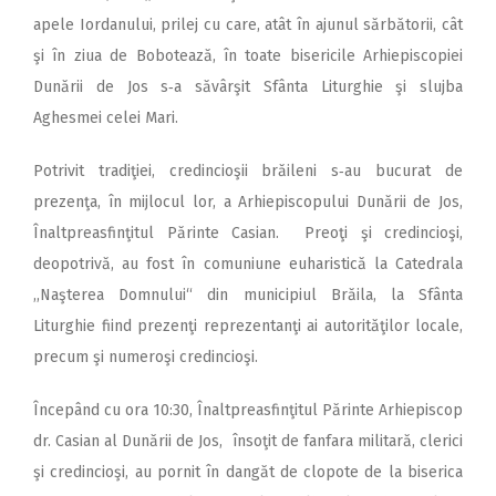
apele Iordanului, prilej cu care, atât în ajunul sărbătorii, cât
şi în ziua de Bobotează, în toate bisericile Arhiepiscopiei
Dunării de Jos s‑a săvârşit Sfânta Liturghie şi slujba
Aghesmei celei Mari.
Potrivit tradiţiei, credincioşii brăileni s‑au bucurat de
prezenţa, în mijlocul lor, a Arhiepiscopului Dunării de Jos,
Înaltpreasfinţitul Părinte Casian. Preoţi şi credincioşi,
deopotrivă, au fost în comuniune euharistică la Catedrala
,,Naşterea Domnului“ din municipiul Brăila, la Sfânta
Liturghie fiind prezenţi reprezentanţi ai autorităţilor locale,
precum şi numeroşi credincioşi.
Începând cu ora 10:30, Înalt­preasfinţitul Părinte Arhiepiscop
dr. Casian al Dunării de Jos, însoţit de fanfara militară, clerici
şi credincioşi, au pornit în dangăt de clopote de la biserica