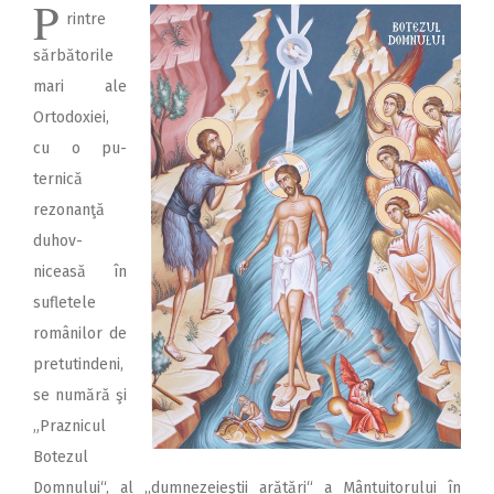
P
rintre
sărbătorile
mari ale
Ortodoxiei,
cu o pu­
ternică
rezonanţă
du­hov­
niceasă în
sufletele
românilor de
pretutindeni,
se numără şi
„Praznicul
Botezul
Domnului“, al ,,dumnezeieştii arătări“ a Mântuitorului în