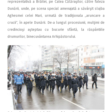
reprezentativă a Brăilei, pe Calea Călăraşilor, către faleza
Dunării, unde, pe scena special amenajată a săvârşit slujba
Aghesmei celei Mari, urmată de tradiţionala „aruncare a
crucii“, în apele Dunării. De‑a lungul procesiunii, mulţimi de
credincioşi aşteptau cu bucurie sfântă, la răspântiile
drumurilor, binecuvântarea Arhi­păstorului.