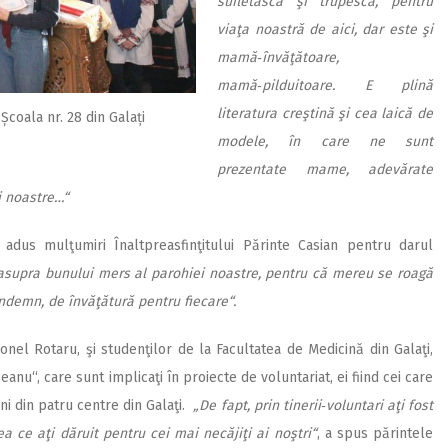
sufletască şi trupescă, pentru
viaţa noastră de aici, dar este şi
mamă‑învăţătoare,
mamă‑pilduitoare. E plină
literatura creştină şi cea laică de
Școala nr. 28 din Galați
modele, în care ne sunt
prezentate mame, adevărate
ii noastre…“
 adus mulţumiri Înaltpreasfinţitului Părinte Casian pentru darul
 asupra bunului mers al parohiei noastre, pentru că mereu se roagă
ndemn, de învăţătură pentru fiecare“.
nel Rotaru, şi studenţilor de la Facultatea de Medicină din Galaţi,
eanu“, care sunt implicaţi în proiecte de voluntariat, ei fiind cei care
ni din patru centre din Galaţi.
„De fapt, prin tinerii‑voluntari aţi fost
a ce aţi dăruit pentru cei mai necăjiţi ai noştri“
, a spus părintele