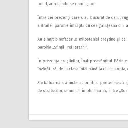
Ionel, adresându‑se enoriaşilor.
Între cei prezenţi, care s‑au bucurat de darul rugăc
a Brăilei, parohie înfrăţită cu cea gălăţeană din 
Au simţit binefacerile milosteniei creştine şi cei
parohia „Sfinţii Trei Ierarhi“.
În prezenţa creştinilor, Înalt­preasfinţitul Părint
învăţătură, de la clasa întâi până la clasa a opta, 
Sărbătoarea s‑a încheiat printr‑o prietenească ag
de strălucitor, semn că, în plină iarnă, între „So