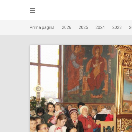
Skip
to
content
Prima pagină
2026
2025
2024
2023
2