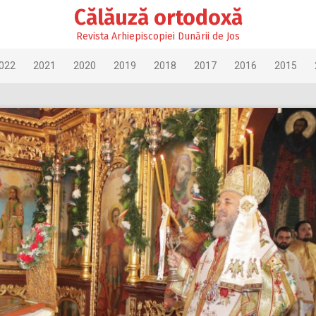
Călăuză ortodoxă
Revista Arhiepiscopiei Dunării de Jos
022
2021
2020
2019
2018
2017
2016
2015