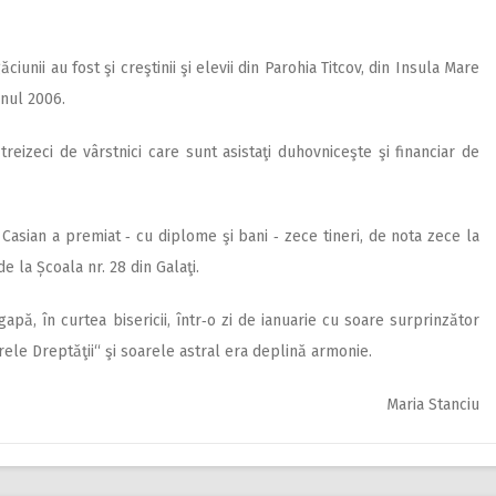
iunii au fost şi creştinii şi elevii din Parohia Titcov, din Insula Mare
anul 2006.
 treizeci de vârstnici care sunt asistaţi duhovniceşte şi financiar de
e Casian a premiat ‑ cu diplome şi bani ‑ zece tineri, de nota zece la
de la Școala nr. 28 din Galaţi.
apă, în curtea bisericii, într‑o zi de ianuarie cu soare surprinzător
arele Dreptăţii“ şi soarele astral era deplină armonie.
Maria Stanciu