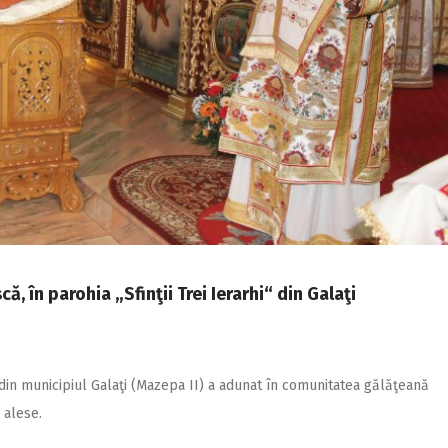
ă, în parohia „Sfinţii Trei Ierarhi“ din Galaţi
hi“ din municipiul Galaţi (Mazepa II) a adunat în comunitatea gălăţeană
 alese.