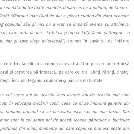
însemnată dintre toate mamele, deoarece, ea a îndurat, de tânără ‑
. Tatăl Sfântului Ioan Gură de Aur a plecat curând din viaţa aceasta,
eg copilului său şi nici nu a vrut să împartă averea cu altcineva,
an, care arăta de mic ‑ la fel ca şi toţi ceilalţi, Vasile şi Grigorie ‑ o
e, dar şi spre viaţa evlavioasă“
, spunea în cuvântul de întărire
te cele trei familii au în comun câteva trăsături pe care ar trebui să
orul şi ocrotirea părintească, pe care cei trei Sfinţi Părinţi, cinstiţi,
nteşti, încă din legănul copilăriei şi până la maturitate.
ea cei şapte ani de acasă». Acei «şapte ani de acasă» mai sunt
ult, în educaţia oricărui copil. Ceea ce ni se imprimă genetic din
eea rămâne, urmând să se desăvârşească sau nu mai târziu. Dar,
ult sunt în cei şapte ani de acasă: icoana părinţilor, a bunicilor,
 profunde din inimi, momente din care copiii se hrănesc peste ani.