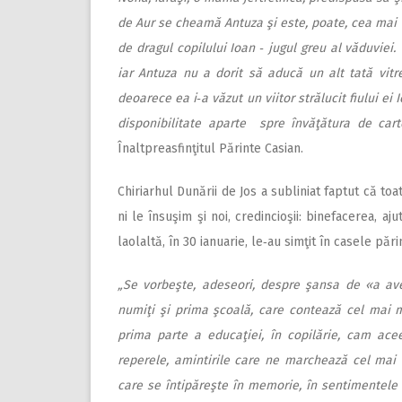
de Aur se cheamă Antuza şi este, poate, cea mai 
de dragul copilului Ioan ‑ jugul greu al văduviei
iar Antuza nu a dorit să aducă un alt tată vitr
deoarece ea i‑a văzut un viitor strălucit fiului ei Io
disponibilitate aparte spre învăţătura de cart
Înaltpreasfinţitul Părinte Casian.
Chiriarhul Dunării de Jos a subliniat faptut că toa
ni le însuşim şi noi, credincioşii: binefacerea, ajut
laolaltă, în 30 ianuarie, le‑au simţit în casele pări
„Se vorbeşte, adeseori, despre şansa de «a av
numiţi şi prima şcoală, care contează cel mai m
prima parte a educaţiei, în copilărie, cam ac
reperele, amintirile care ne marchează cel mai m
care se întipăreşte în memorie, în sentimentele