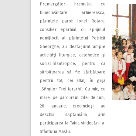
Premergător hramului, cu
binecuvântare arhierească,
părintele paroh Ionel Rotaru,
consilier eparhial, cu sprijinul
nemijlocit al părintelui Petrică
Gheorghe, au desfăşurat ample
activităţi liturgice, catehetice şi
social‑filantropice, pentru ca
sărbătoarea să fie sărbătoare
pentru toţi cei aflaţi în grija
„Sfinţilor Trei Ierarhi“. Cu mic, cu
mare, pe parcursul zilei de luni,
28 ianuarie, credincioşii au
deschis săptămâna prin
participarea la Taina vindecării, a
Sfântului Maslu.