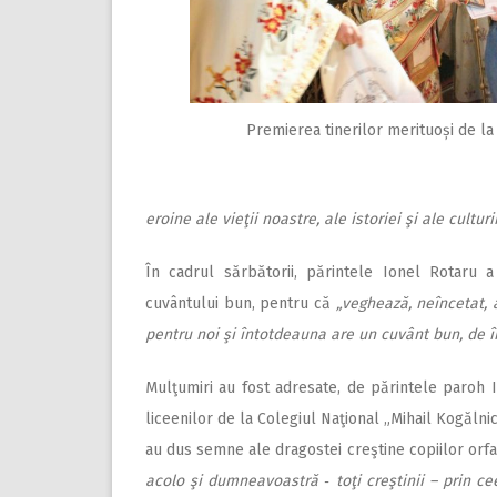
Premierea tinerilor merituoși de la 
eroine ale vieţii noastre, ale istoriei şi ale cultur
În cadrul sărbătorii, părintele Ionel Rotaru a
cuvântului bun, pentru că
„veghează, neîncetat,
pentru noi şi întotdeauna are un cuvânt bun, de î
Mulţumiri au fost adresate, de părintele paroh Io
liceenilor de la Colegiul Naţional „Mihail Kogălnic
au dus semne ale dragostei creştine copiilor orfa
acolo şi dumneavoastră ‑ toţi creştinii – prin cee