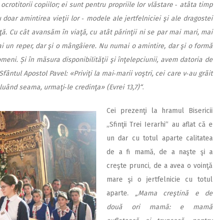
ocrotitorii copiilor; ei sunt pentru propriile lor vlăstare ‑ atâta timp
doar amintirea vieţii lor ‑ modele ale jertfelniciei şi ale dragostei
aţă. Cu cât avansăm în viaţă, cu atât părinţii ni se par mai mari, mai
mai un reper, dar şi o mângâiere. Nu numai o amintire, dar şi o formă
meni. Și în măsura disponibilităţii şi înţelepciunii, avem datoria de
Sfântul Apostol Pavel: «Priviţi la mai‑marii voştri, cei care v‑au grăit
luând seama, urmaţi‑le credinţa» (Evrei 13,7)“
.
Cei prezenţi la hramul Bisericii
„Sfinţii Trei Ierarhi“ au aflat că e
un dar cu totul aparte calitatea
de a fi mamă, de a naşte şi a
creşte prunci, de a avea o voinţă
mare şi o jertfelnicie cu totul
aparte.
„Mama creştină e de
două ori mamă: e mamă