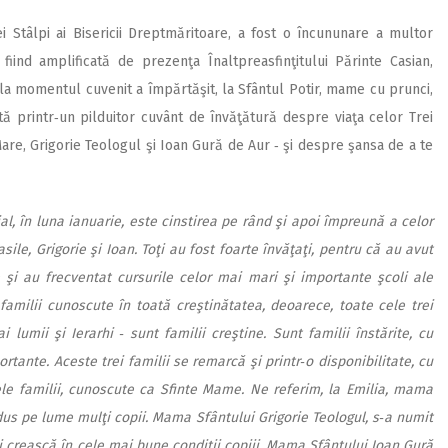
i Stâlpi ai Bisericii Dreptmăritoare, a fost o încununare a multor
 fiind amplificată de prezenţa Înaltpreasfinţitului Părinte Casian,
i, la momentul cuvenit a împărtăşit, la Sfântul Potir, mame cu prunci,
gită printr‑un pilduitor cuvânt de învăţătură despre viaţa celor Trei
l Mare, Grigorie Teologul şi Ioan Gură de Aur ‑ şi despre şansa de a te
al, în luna ianuarie, este cinstirea pe rând şi apoi împreună a celor
asile, Grigorie şi Ioan. Toţi au fost foarte învăţaţi, pentru că au avut
 şi au frecventat cursurile celor mai mari şi importante şcoli ale
amilii cunoscute în toată creştinătatea, deoarece, toate cele trei
 lumii şi Ierarhi ‑ sunt familii creştine. Sunt familii înstărite, cu
ortante. Aceste trei familii se remarcă şi printr‑o disponibilitate, cu
ele familii, cunoscute ca Sfinte Mame. Ne referim, la Emilia, mama
us pe lume mulţi copii. Mama Sfântului Grigorie Teologul, s‑a numit
i crească în cele mai bune condiţii copiii. Mama Sfântului Ioan Gură