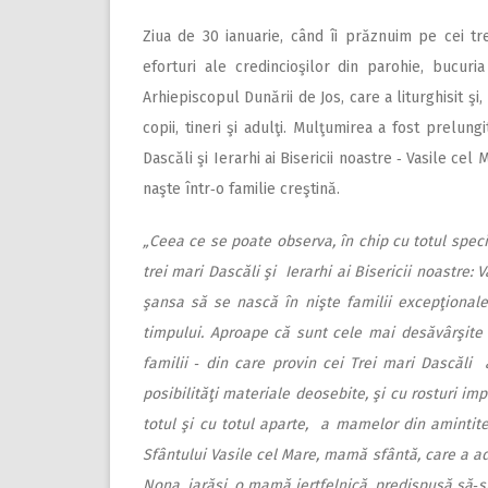
Ziua de 30 ianuarie, când îi prăznuim pe cei tre
eforturi ale credincioşilor din parohie, bucuria
Arhiepiscopul Dunării de Jos, care a liturghisit ş
copii, tineri şi adulţi. Mulţumirea a fost prelun
Dascăli şi Ierarhi ai Bisericii noastre ‑ Vasile ce
naşte într‑o familie creştină.
„Ceea ce se poate observa, în chip cu totul speci
trei mari Dascăli şi Ierarhi ai Bisericii noastre: V
şansa să se nască în nişte familii excepţionale
timpului. Aproape că sunt cele mai desăvârşite f
familii ‑ din care provin cei Trei mari Dascăli ai
posibilităţi materiale deosebite, şi cu rosturi imp
totul şi cu totul aparte, a mamelor din amintit
Sfântului Vasile cel Mare, mamă sfântă, care a ad
Nona, iarăşi, o mamă jertfelnică, predispusă să‑ş