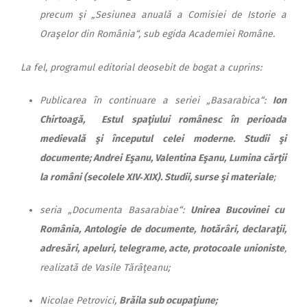
precum şi „Sesiunea anuală a Comisiei de Istorie a
Oraşelor din România“, sub egida Academiei Române.
La fel, programul editorial deosebit de bogat a cuprins:
Publicarea în continuare a seriei „Basarabica“:
Ion
Chirtoagă,
Estul spaţiului românesc în perioada
medievală şi începutul celei moderne. Studii şi
documente;
Andrei Eşanu, Valentina Eşanu
,
Lumina cărţii
la români (secolele XIV‑XIX). Studii, surse şi materiale
;
seria „Documenta Basa­rabiae“:
Unirea Bucovinei cu
România, Antologie de documente, hotărâri, declaraţii,
adresări, apeluri, telegrame, acte, protocoale unioniste
,
realizată de Vasile Tărâţeanu;
Nicolae Petrovici,
Brăila sub ocupaţiune;