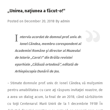
2018
„Unirea, naţiunea a făcut-o!“
2017
2016
Posted on
December 20, 2018
By
admin
2015
I
nterviu acordat de domnul prof. univ. dr.
2014
Ionel Cândea, membru corespondent al
2013
Academiei Române şi director al Muzeului
2012
de Istorie „Carol I“ din Brăila revistei
eparhiale „Călăuză ortodoxă“, editată de
2011
Arhiepiscopia Dunării de Jos.
2010
– Stimate domnule prof. univ. dr. Ionel Cândea, vă mulţumim
2009
pentru amabilitatea cu care aţi răspuns invitaţiei noastre, de
a avea un dialog acum, la final de an 2018, când sărbătorim
cu toţii Centenarul Marii Unirii de la 1 decembrie 1918! În