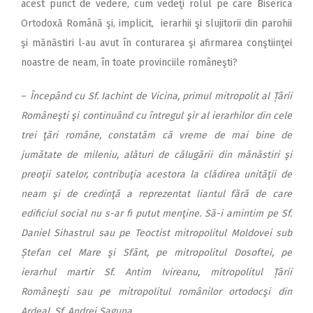
acest punct de vedere, cum vedeţi rolul pe care Biserica
Ortodoxă Română şi, implicit, ierarhii şi slujitorii din parohii
şi mănăstiri l‑au avut în conturarea şi afirmarea conştiinţei
noastre de neam, în toate provinciile româneşti?
–
Începând cu Sf. Iachint de Vicina, primul mitropolit al Țării
Româneşti şi continuând cu întregul şir al ierarhilor din cele
trei ţări române, constatăm că vreme de mai bine de
jumătate de mileniu, alături de călugării din mănăstiri şi
preoţii satelor, contribuţia acestora la clădirea unităţii de
neam şi de credinţă a reprezentat liantul fără de care
edificiul social nu s-ar fi putut menţine. Să-i amintim pe Sf.
Daniel Sihastrul sau pe Teoctist mitropolitul Moldovei sub
Ștefan cel Mare şi Sfânt, pe mitropolitul Dosoftei, pe
ierarhul martir Sf. Antim Ivireanu, mitropolitul Țării
Româneşti sau pe mitropolitul românilor ortodocşi din
Ardeal, Sf. Andrei Șaguna.