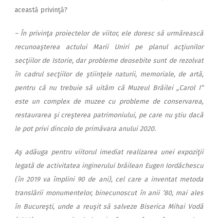
această privinţă?
– În privinţa proiectelor de viitor, ele doresc să urmărească
recunoaşterea actului Marii Uniri pe planul acţiunilor
secţiilor de Istorie, dar probleme deosebite sunt de rezolvat
în cadrul secţiilor de ştiinţele naturii, memoriale, de artă,
pentru că nu trebuie să uităm că Muzeul Brăilei „Carol I“
este un complex de muzee cu probleme de conservarea,
restaurarea şi creşterea patrimoniului, pe care nu ştiu dacă
le pot privi dincolo de primăvara anului 2020.
Aş adăuga pentru viitorul imediat realizarea unei expoziţii
legată de activitatea inginerului brăilean Eugen Iordăchescu
(în 2019 va împlini 90 de ani), cel care a inventat metoda
translării monumentelor, binecunoscut în anii ’80, mai ales
în Bucureşti, unde a reuşit să salveze Biserica Mihai Vodă