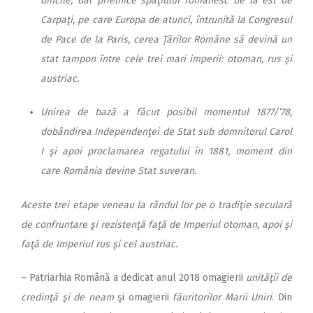
dificile, dar prielnice spaţiului românesc de la est de
Carpaţi, pe care Europa de atunci, întrunită la Congresul
de Pace de la Paris, cerea Țărilor Române să devină un
stat tampon între cele trei mari imperii: otoman, rus şi
austriac.
Unirea de bază a făcut posibil momentul 1877/’78,
dobândirea Independenţei de Stat sub domnitorul Carol
I şi apoi proclamarea regatului în 1881, moment din
care România devine Stat suveran.
Aceste trei etape veneau la rândul lor pe o tradiţie seculară
de confruntare şi rezistenţă faţă de Imperiul otoman, apoi şi
faţă de Imperiul rus şi cel austriac.
– Patriarhia Română a dedicat anul 2018 omagierii
unităţii de
credinţă şi de neam
şi omagierii
făuritorilor Marii Uniri
. Din