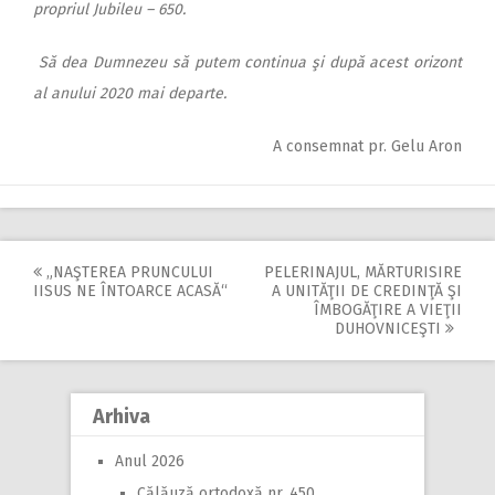
propriul Jubileu – 650.
Să dea Dumnezeu să putem continua şi după acest orizont
al anului 2020 mai departe.
A consemnat pr. Gelu Aron
„NAŞTEREA PRUNCULUI
PELERINAJUL, MĂRTURISIRE
Post
IISUS NE ÎNTOARCE ACASĂ“
A UNITĂŢII DE CREDINŢĂ ŞI
ÎMBOGĂŢIRE A VIEŢII
navigation
DUHOVNICEŞTI
Arhiva
Anul 2026
Călăuză ortodoxă nr. 450