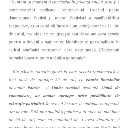
– Suntem la
momentul concluziei în privinţa anului 2018
şi a
evenimentelor dedicate Centenarului. Trecând peste
dimensiunea festivă şi, uneori, festivistă a manifestărilor
respective, aş vrea să vă întreb cum vedeţi România la 100
de ani şi, mai ales, ce ne lipseşte sau de ce am avea nevoie
pentru a deveni o naţiune cu identitate şi personalitate în
cadrul simfoniei europene? Care este mesajul/îndemnul
Domniei Voastre pentru tânăra generaţie?
– Din păcate, situaţia gravă în care şcoala românească a
fost dusă de aproape 30 de ani, cu
Istoria Românilor
devenită
Istorie
şi
Limba română
devenită
Limbă de
comunicare,
au anulat aproape orice posibilitate de
educaţie patriotică,
în sensul în care şi simfonia europeană
are nevoie. Fără personalităţi politice autentice de mai bine
de 30 de ani, este cu neputinţă de a avea identitate şi
personalitate, iar lipsa de unitate tocmai în anul Marii Uniri