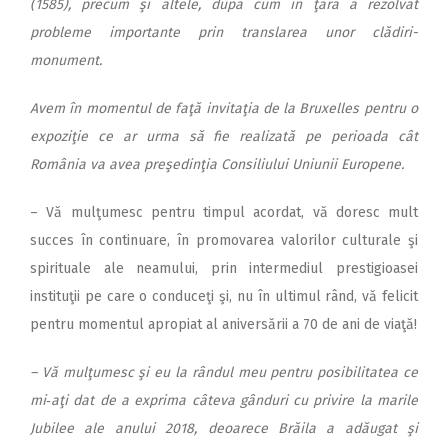
(1585), precum şi altele, după cum în ţară a rezolvat
probleme importante prin translarea unor clădiri-
monument.
Avem în momentul de faţă invitaţia de la Bruxelles pentru o
expoziţie ce ar urma să fie realizată pe perioada cât
România va avea preşedinţia Consiliului Uniunii Europene.
– Vă mulţumesc pentru timpul acordat, vă doresc mult
succes în continuare, în promovarea valorilor culturale şi
spirituale ale neamului, prin intermediul prestigioasei
instituţii pe care o conduceţi şi, nu în ultimul rând, vă felicit
pentru momentul apropiat al aniversării a 70 de ani de viaţă!
– Vă mulţumesc şi eu la rândul meu pentru posibilitatea ce
mi‑aţi dat de a exprima câteva gânduri cu privire la marile
Jubilee ale anului 2018, deoarece Brăila a adăugat şi