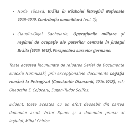
Horia Tănasă,
Brăila în Războiul Întregirii Naţionale
1916–1919. Contribuţia nonmilitară
(vol. 2);
Claudiu‑Gigel Sachelarie,
Operaţiunile militare şi
regimul de ocupaţie ale puterilor centrale în judeţul
Brăila (1916‑1918). Perspectiva surselor germane.
Toate acestea încununate de reluarea Seriei de Documente
Eudoxiu Hurmuzaki, prin excepţionalele documente
Legaţia
română la Petrograd (Constantin Diamandi, 1914‑1918),
ed.:
Gheorghe E. Cojocaru, Eugen‑Tudor Sclifos.
Evident, toate acestea cu un efort deosebit din partea
domnului acad. Victor Spinei şi a domnului primar al
Iaşiului, Mihai Chirica.