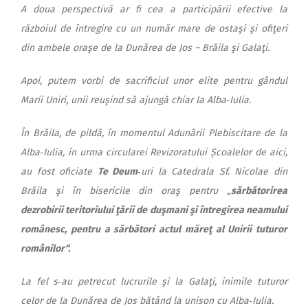
A doua perspectivă ar fi cea a participării efective la
războiul de întregire cu un număr mare de ostaşi şi ofiţeri
din ambele oraşe de la Dunărea de Jos – Brăila şi Galaţi.
Apoi, putem vorbi de sacrificiul unor elite pentru gândul
Marii Uniri, unii reuşind să ajungă chiar la Alba‑Iulia.
În Brăila, de pildă, în momentul Adunării Plebiscitare de la
Alba‑Iulia, în urma circularei Revizoratului Școalelor de aici,
au fost oficiate
Te Deum
‑
uri la Catedrala Sf. Nicolae din
Brăila şi în bisericile din oraş pentru „
sărbătorirea
dezrobirii teritoriului ţării de duşmani şi întregirea neamului
românesc, pentru a sărbători actul măreţ al Unirii tuturor
românilor“.
La fel s‑au petrecut lucrurile şi la Galaţi, inimile tuturor
celor de la Dunărea de Jos bătând la unison cu Alba‑Iulia.