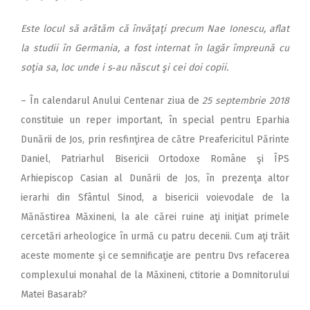
Este locul să arătăm că învăţaţi precum Nae Ionescu, aflat
la studii în Germania, a fost internat în lagăr împreună cu
soţia sa, loc unde i s‑au născut şi cei doi copii.
– În calendarul Anului Centenar ziua de
25 septembrie 2018
constituie un reper important, în special pentru Eparhia
Dunării de Jos, prin resfinţirea de către Preafericitul Părinte
Daniel, Patriarhul Bisericii Ortodoxe Române şi ÎPS
Arhiepiscop Casian al Dunării de Jos, în prezenţa altor
ierarhi din Sfântul Sinod, a bisericii voievodale de la
Mănăstirea Măxineni, la ale cărei ruine aţi iniţiat primele
cercetări arheologice în urmă cu patru decenii. Cum aţi trăit
aceste momente şi ce semnificaţie are pentru Dvs refacerea
complexului monahal de la Măxineni, ctitorie a Domnitorului
Matei Basarab?