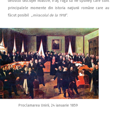
debutul discuţiei noastre, v‑aş ruga să ne spuneţi care sunt
principalele momente din istoria naţiunii române care au
făcut posibil „
miracolul de la 1918
“.
Proclamarea Unirii, 24 ianuarie 1859