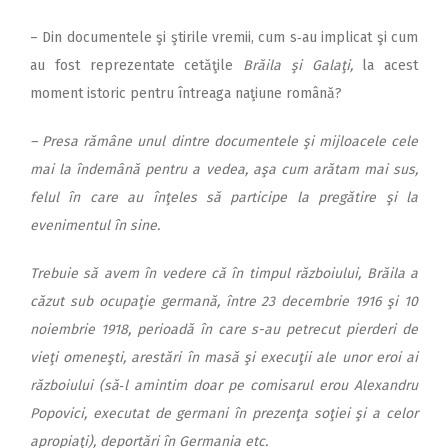
– Din documentele şi ştirile vremii, cum s‑au implicat şi cum
au fost reprezentate cetăţile
Brăila şi Galaţi,
la acest
moment istoric pentru întreaga naţiune română?
– Presa rămâne unul dintre documentele şi mijloacele cele
mai la îndemână pentru a vedea, aşa cum arătam mai sus,
felul în care au înţeles să participe la pregătire şi la
evenimentul în sine.
Trebuie să avem în vedere că în timpul războiului, Brăila a
căzut sub ocupaţie germană, între 23 decembrie 1916 şi 10
noiembrie 1918, perioadă în care s-au petrecut pierderi de
vieţi omeneşti, arestări în masă şi execuţii ale unor eroi ai
războiului (să‑l amintim doar pe comisarul erou Alexandru
Popovici, executat de germani în prezenţa soţiei şi a celor
apropiaţi), deportări în Germania etc.