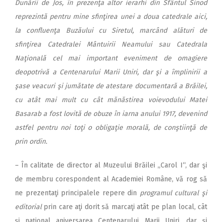
Dunării de Jos, în prezenţa altor ierarhi din Sfântul Sinod
reprezintă pentru mine sfinţirea unei a doua catedrale aici,
la confluenţa Buzăului cu Siretul, marcând alături de
sfinţirea Catedralei Mântuirii Neamului sau Catedrala
Naţională cel mai important eveniment de omagiere
deopotrivă a Centenarului Marii Uniri, dar şi a împlinirii a
şase veacuri şi jumătate de atestare documentară a Brăilei,
cu atât mai mult cu cât mănăstirea voievodului Matei
Basarab a fost lovită de obuze în iarna anului 1917, devenind
astfel pentru noi toţi o obligaţie morală, de conştiinţă de
prin ordin.
– În calitate de director al Muzeului Brăilei „Carol I“, dar şi
de membru corespondent al Academiei Române, vă rog să
ne prezentaţi principalele repere din
programul cultural şi
editorial
prin care aţi dorit să marcaţi atât pe plan local, cât
şi naţional aniversarea Centenarului Marii Uniri, dar şi