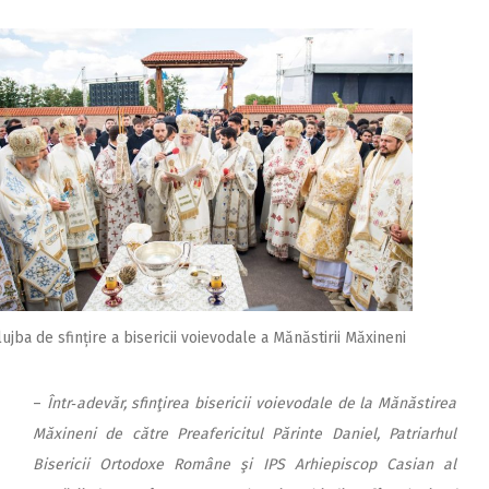
lujba de sfințire a bisericii voievodale a Mănăstirii Măxineni
–
Într‑adevăr, sfinţirea bisericii voievodale de la Mănăstirea
Măxineni de către Preafericitul Părinte Daniel, Patriarhul
Bisericii Ortodoxe Române şi IPS Arhiepiscop Casian al