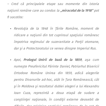
– Cred că principalele etape sau momente din istoria
naţiunii române care au condus la
„miracolul de la 1918“
pot
fi socotite:
Revoluţia de la 1848 în Țările Române, moment de
ridicare a naţiunii din tot cuprinsul spaţiului românesc
împotriva regimului de suzeranitate a Porţii otomane,
dar şi a Protectoratului ce venea dinspre Imperiul Rus.
Apoi,
Prologul Unirii de bază de la 1859
, aşa cum
numeşte Preafericitul Părinte Daniel, Patriarhul Bisericii
Ortodoxe Române Unirea din 1859, adică alegerile
pentru Divanurile ad‑hoc, atât în Țara Românească, cât
şi în Moldova şi rezultatul dublei alegeri a lui Alexandru
Ioan Cuza, reprezintă a doua etapă de sudare a
conştiinţei naţionale, în condiţii externe deosebit de