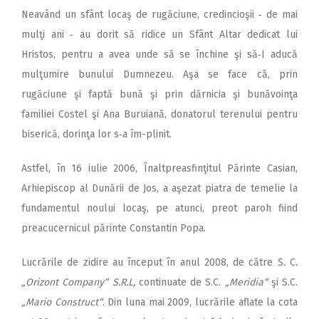
Neavând un sfânt locaş de rugăciune, credincioşii ‑ de mai
mulţi ani ‑ au dorit să ridice un Sfânt Altar dedicat lui
Hristos, pentru a avea unde să se închine şi să‑I aducă
mulţumire bunului Dumnezeu. Aşa se face că, prin
rugăciune şi faptă bună şi prin dărnicia şi bunăvoinţa
familiei Costel şi Ana Buruiană, donatorul terenului pentru
biserică, dorinţa lor s‑a îm­-plinit.
Astfel, în 16 iulie 2006, Înaltpreasfinţitul Părinte Casian,
Arhiepiscop al Dunării de Jos, a aşezat piatra de temelie la
fundamentul noului locaş, pe atunci, preot paroh fiind
preacucernicul părinte Constantin Popa.
Lucrările de zidire au început în anul 2008, de către S
.
C
.
„Orizont Company“ S.R.L,
continuate de S.C.
„Meridia“
şi S.C.
„Mario Construct“
. Din luna mai 2009, lucrările aflate la cota