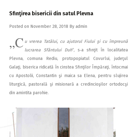
2018
Sfinţirea bisericii din satul Plevna
2017
2016
Posted on
November 28, 2018
By
admin
„C
2015
u vrerea Tatălui, cu ajutorul Fiului şi cu împreună
2014
lucrarea Sfântului Duh
“, s‑a sfinţit în localitatea
Plevna, comuna Rediu, protopopiatul Covurlui, judeţul
2013
Galaţi, biserica ridicată în cinstea Sfinţilor Împăraţi, întocmai
2012
cu Apostolii, Constantin şi maica sa Elena, pentru slujirea
2011
liturgică, pastorală şi misionară a credincioşilor ortodocşi
din amintita parohie.
2010
2009