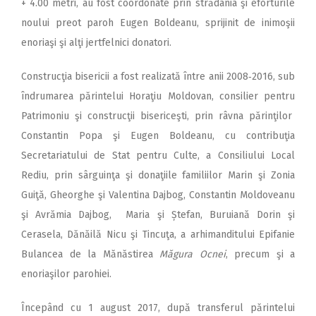
+ 4.00 metri, au fost coordonate prin strădania şi eforturile
noului preot paroh Eugen Boldeanu, sprijinit de inimoşii
enoriaşi şi alţi jertfelnici donatori.
Construcţia bisericii a fost realizată între anii 2008‑2016, sub
îndrumarea părintelui Horaţiu Moldovan, consilier pentru
Patrimoniu şi construcţii bisericeşti, prin râvna părinţilor
Constantin Popa şi Eugen Boldeanu, cu contribuţia
Secretariatului de Stat pentru Culte, a Consiliului Local
Rediu, prin sârguinţa şi donaţiile familiilor Marin şi Zonia
Guiţă, Gheorghe şi Valentina Dajbog, Constantin Moldoveanu
şi Avrămia Dajbog, Maria şi Ștefan, Buruiană Dorin şi
Cerasela, Dănăilă Nicu şi Tincuţa, a arhimanditului Epifanie
Bulancea de la Mănăstirea
Măgura Ocnei
, precum şi a
enoriaşilor parohiei.
Începând cu 1 august 2017, după transferul părintelui