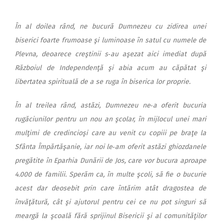
În al doilea rând, ne bucură Dumnezeu cu zidirea unei
biserici foarte frumoase şi luminoase în satul cu numele de
Plevna, deoarece creştinii s‑au aşezat aici imediat după
Războiul de Independenţă şi abia acum au căpătat şi
libertatea spirituală de a se ruga în biserica lor proprie.
În al treilea rând, astăzi, Dumnezeu ne‑a oferit bucuria
rugăciunilor pentru un nou an şcolar, în mijlocul unei mari
mulţimi de credincioşi care au venit cu copiii pe braţe la
Sfânta Împărtăşanie, iar noi le‑am oferit astăzi ghiozdanele
pregătite în Eparhia Dunării de Jos, care vor bucura aproape
4.000 de familii. Sperăm ca, în multe şcoli, să fie o bucurie
acest dar deosebit prin care întărim atât dragostea de
învăţătură, cât şi ajutorul pentru cei ce nu pot singuri să
meargă la şcoală fără sprijinul Bisericii şi al comunităţilor