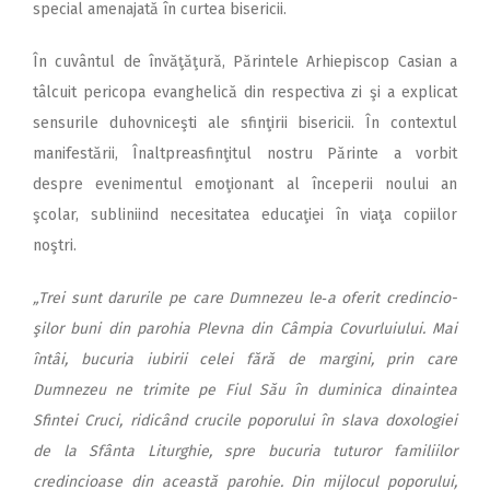
special ame­najată în curtea bisericii.
În cuvântul de învăţăţură, Părintele Arhiepiscop Casian a
tâlcuit pericopa evanghelică din respectiva zi şi a explicat
sensurile duhovniceşti ale sfinţirii bisericii. În contextul
manifestării, Înaltpreasfinţitul nostru Părinte a vorbit
despre evenimentul emoţionant al începerii noului an
şcolar, subliniind necesitatea educaţiei în viaţa copiilor
noştri.
„Trei sunt darurile pe care Dumnezeu le‑a oferit cre­din­cio­
şilor buni din parohia Plevna din Câmpia Covurluiului. Mai
întâi, bucuria iubirii celei fără de margini, prin care
Dumnezeu ne trimite pe Fiul Său în duminica dinaintea
Sfintei Cruci, ridicând crucile poporului în slava doxologiei
de la Sfânta Liturghie, spre bucuria tuturor familiilor
credincioase din această parohie. Din mijlocul poporului,