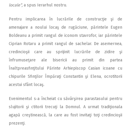
locale“,
a spus Ierarhul nostru.
Pentru implicarea în lucrările de construcţie şi de
amenajare a noului locaş de rugăciune, părintele Eugen
Boldeanu a primit rangul de iconom stavrofor, iar părintele
Ciprian Rotaru a primit rangul de sachelar. De asemernea,
credincioşii care au sprijinit lucrările de zidire şi
înfrumuseţare ale bisericii au primit din partea
Înaltpreasfinţitului Părinte Arhiepiscop Casian icoane cu
chipurile Sfinţilor Împăraţi Constantin şi Elena, ocrotitorii
acestui sfânt locaş.
Evenimentul s‑a încheiat cu săvârşirea parastasului pentru
slujitorii şi ctitorii trecuţi la Domnul. A urmat tradiţionala
agapă creştinească, la care au fost invitaţi toţi credincioşii
prezenţi.