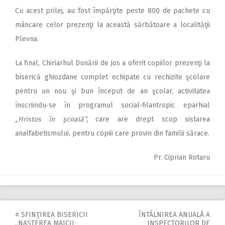
Cu acest prilej, au fost împărţite peste 800 de pachete cu
mâncare celor prezenţi la această sărbătoare a localităţii
Plevna.
La final, Chiriarhul Dunării de Jos a oferit copiilor prezenţi la
biserică ghiozdane complet echipate cu rechizite şcolare
pentru un nou şi bun început de an şcolar, activitatea
înscriindu‑se în programul social‑filantropic eparhial
„Hristos în şcoală“,
care are drept scop sistarea
analfabetismului, pentru copiii care provin din familii sărace.
Pr. Ciprian Rotaru
SFINŢIREA BISERICII
ÎNTÂLNIREA ANUALĂ A
„NAŞTEREA MAICII
INSPECTORILOR DE