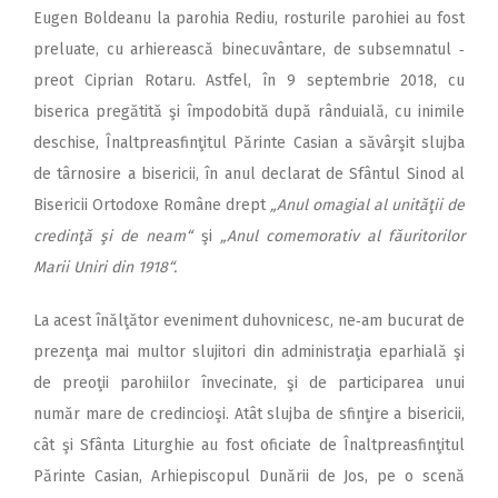
Eugen Boldeanu la parohia Rediu, rosturile parohiei au fost
preluate, cu arhierească binecuvântare, de subsemnatul ‑
preot Ciprian Rotaru. Astfel, în 9 septembrie 2018, cu
biserica pregătită şi împodobită după rânduială, cu inimile
deschise, Înaltpreasfinţitul Părinte Casian a săvârşit slujba
de târnosire a bisericii, în anul declarat de Sfântul Sinod al
Bisericii Ortodoxe Române drept
„Anul omagial al unităţii de
credinţă şi de neam“
şi
„Anul comemorativ al făuritorilor
Marii Uniri din 1918“.
La acest înălţător eveniment duhovnicesc, ne‑am bucurat de
prezenţa mai multor slujitori din administraţia eparhială şi
de preoţii parohiilor învecinate, şi de participarea unui
număr mare de credincioşi. Atât slujba de sfinţire a bisericii,
cât şi Sfânta Liturghie au fost oficiate de Înaltpreasfinţitul
Părinte Casian, Arhiepiscopul Du­nării de Jos, pe o scenă