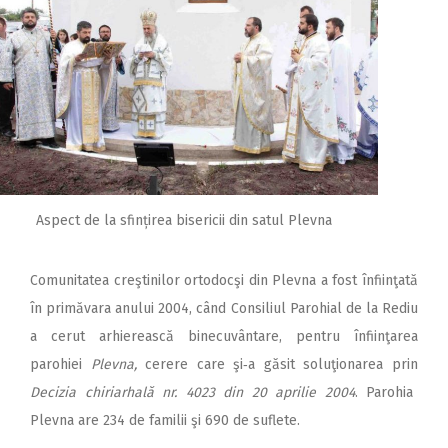
Aspect de la sfințirea bisericii din satul Plevna
Comunitatea creştinilor or­todocşi din Plevna a fost în­fiinţată
în primăvara anului 2004, când Consiliul Parohial de la Rediu
a cerut arhierească binecuvântare, pentru înfiinţarea
parohiei
Plevna,
cerere care şi‑a găsit soluţionarea prin
Decizia chiriarhală nr. 4023 din 20 aprilie 2004
. Parohia
Plevna are 234 de familii şi 690 de suflete.