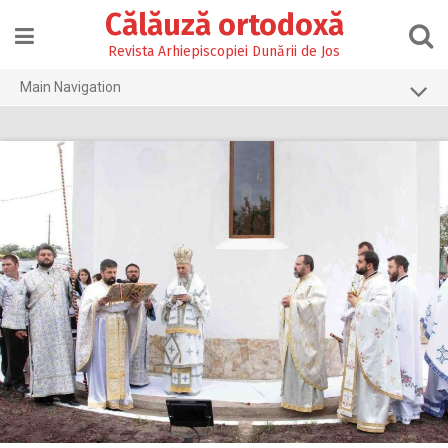
Skip
Călăuză ortodoxă
to
content
Revista Arhiepiscopiei Dunării de Jos
Main Navigation
Prima pagină
2026
2025
2024
2023
2022
2021
2020
2019