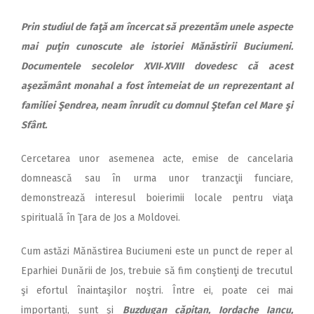
Prin studiul de faţă am încercat să prezentăm unele aspecte
mai puţin cunoscute ale istoriei Mănăstirii Buciumeni.
Documentele secolelor XVII‑XVIII dovedesc că acest
aşezământ monahal a fost întemeiat de un reprezentant al
familiei Şendrea, neam înrudit cu domnul Ştefan cel Mare şi
Sfânt.
Cercetarea unor asemenea acte, emise de cancelaria
domnească sau în urma unor tranzacţii funciare,
demonstrează interesul boierimii locale pentru viaţa
spirituală în Ţara de Jos a Moldovei.
Cum astăzi Mănăstirea Buciumeni este un punct de reper al
Eparhiei Dunării de Jos, trebuie să fim conştienţi de trecutul
şi efortul înaintaşilor noştri. Între ei, poate cei mai
importanţi, sunt şi
Buzdugan căpitan, Iordache Iancu,