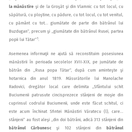
la mănăstire
şi de la Groşăt şi din Vlamnic cu tot locul, cu
săpătură, cu ploştine, cu pădure, cu tot locul, cu tot venitul,
cu pământ cu tot… giumătate de parte din bătrânul lui
Buzdugan“, precum şi „giumătate din bătrânul Rusei, partea
1
popii lui Tătar“
.
Asemenea informaţii ne ajută să reconstituim posesiunea
mănăstirii în perioada secolelor XVII‑XIX, pe jumătate de
bătrân din „Rusa popa Tătar“, după cum aminteşte şi
hotarnica din anul 1819. Măsurătorile lui Manolache
Radovici, dregător local care delimita „Sfântului schit
Buciumenii patrusute cincisprezece stânjeni de moşie din
cuprinsul codrului Buciumenii, unde este făcut schitul, ci
este acum închinat Sfintei Mănăstiri Văratecu (l), care…
stânjeni“ au fost aleşi „din doi bătrâni, adică 313 stânjeni din
bătrânul Cărbunesc
şi 102 stânjeni din
bătrânul