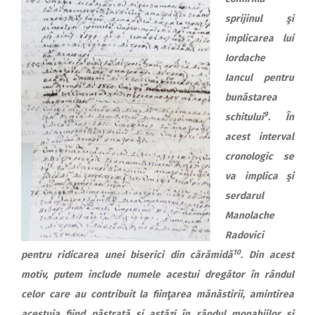
sprijinul şi
implicarea lui
Iordache
Iancul pentru
bunăstarea
9
schitului
. În
acest interval
cronologic se
va implica şi
serdarul
Manolache
Radovici
10
pentru ridicarea unei biserici din cărămidă
. Din acest
motiv, putem include numele acestui dregător în rândul
celor care au contribuit la fiinţarea mănăstirii, amintirea
acestuia fiind păstrată şi astăzi în rândul monahiilor şi