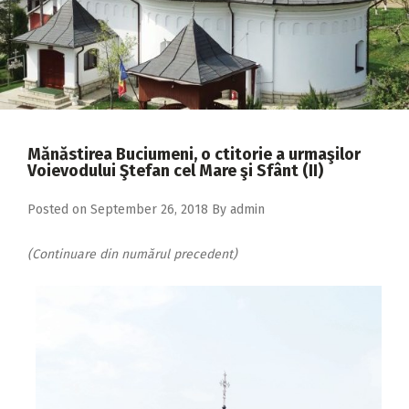
2018
2017
2016
2015
2014
Mănăstirea Buciumeni, o ctitorie a urmaşilor
Voievodului Ştefan cel Mare şi Sfânt (II)
2013
Posted on
September 26, 2018
By
admin
2012
2011
(Continuare din numărul precedent)
2010
2009