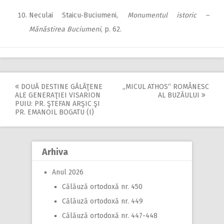
Neculai Staicu‑Buciumeni,
Monumentul istoric –
Mănăstirea Buciumeni
, p. 62.
DOUĂ DESTINE GĂLĂŢENE
„MICUL ATHOS“ ROMÂNESC
Post
ALE GENERAŢIEI VISARION
AL BUZĂULUI
PUIU: PR. ŞTEFAN ARŞIC ŞI
navigation
PR. EMANOIL BOGATU (I)
Arhiva
Anul 2026
Călăuză ortodoxă nr. 450
Călăuză ortodoxă nr. 449
Călăuză ortodoxă nr. 447-448