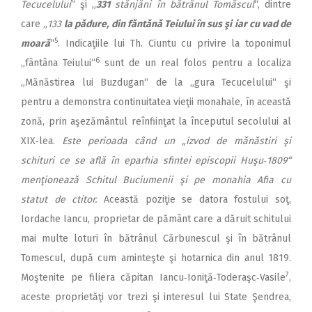
Tecucelului
“ şi „
331
stănjăni în bătrănul Tomăscul
“, dintre
care „
133
la pădure, din făntănă Teiului în sus şi iar cu vad de
5
moară
“
. Indicaţiile lui Th. Ciuntu cu privire la toponimul
6
„fântâna Teiului“
sunt de un real folos pentru a localiza
„Mănăstirea lui Buzdugan“ de la „gura Tecucelului“ şi
pentru a demonstra continuitatea vieţii monahale, în această
zonă, prin aşezământul reînfiinţat la începutul secolului al
XIX‑lea.
Este perioada când un „izvod de mănăstiri şi
schituri ce se află în eparhia sfintei episcopii Huşu‑1809“
menţionează Schitul Buciumenii şi pe monahia Afia cu
statut de ctitor.
Această poziţie se datora fostului soţ,
Iordache Iancu, proprietar de pământ care a dăruit schitului
mai multe loturi în bătrânul Cărbunescul şi în bătrânul
Tomescul, după cum aminteşte şi hotarnica din anul 1819.
7
Moştenite pe filiera căpitan Iancu‑Ioniţă‑Toderaşc‑Vasile
,
aceste proprietăţi vor trezi şi interesul lui State Şendrea,