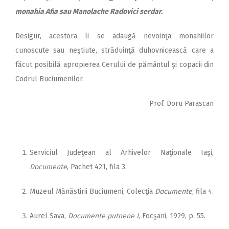
monahia Afia sau Manolache Radovici serdar.
Desigur, acestora li se adaugă nevoinţa monahiilor
cunoscute sau neştiute, străduinţă duhovnicească care a
făcut posibilă apropierea Cerului de pământul şi copacii din
Codrul Buciumenilor.
Prof. Doru Parascan
Serviciul Judeţean al Arhivelor Naţionale Iaşi,
Documente
, Pachet 421, fila 3.
Muzeul Mănăstirii Buciumeni, Colecţia
Documente
, fila 4.
Aurel Sava,
Documente putnene I
, Focşani, 1929, p. 55.