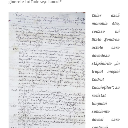
8
ginerele lui Toderaşc Iancul
.
Chiar dacă
monahia Afia,
cedase lui
State Şendrea
actele care
dovedeau
stăpânirile „în
trupul moşiei
Codrul
Cucuieţilor“, au
rezistat
timpului
suficiente
dovezi care
confirmă