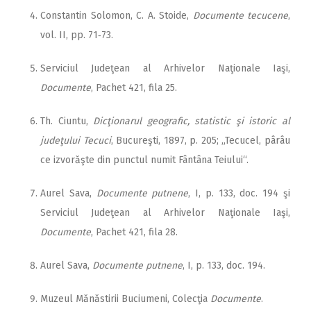
Constantin Solomon, C. A. Stoide,
Documente tecucene
,
vol. II, pp. 71‑73.
Serviciul Judeţean al Arhivelor Naţionale Iaşi,
Documente
, Pachet 421, fila 25.
Th. Ciuntu,
Dicţionarul geografic, statistic şi istoric al
judeţului Tecuci
, Bucureşti, 1897, p. 205; „Tecucel, pârâu
ce izvorăşte din punctul numit Fântâna Teiului“.
Aurel Sava,
Documente putnene
, I, p. 133, doc. 194 şi
Serviciul Judeţean al Arhivelor Naţionale Iaşi,
Documente
, Pachet 421, fila 28.
Aurel Sava,
Documente putnene
, I, p. 133, doc. 194.
Muzeul Mănăstirii Buciumeni, Colecţia
Documente
.