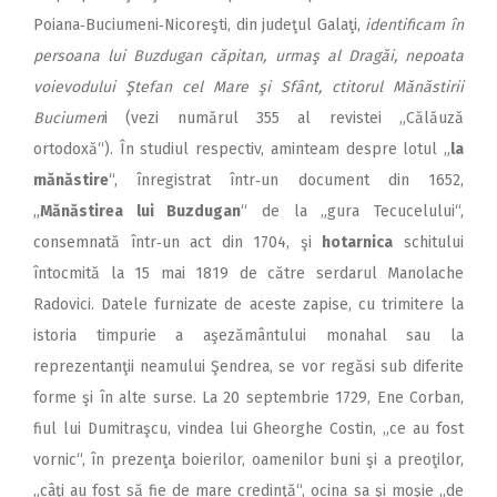
Poiana‑Buciumeni‑Nicoreşti, din judeţul Galaţi,
identificam în
persoana lui Buzdugan căpitan, urmaş al Dragăi, nepoata
voievodului Ştefan cel Mare şi Sfânt, ctitorul Mănăstirii
Buciumen
i (vezi numărul 355 al revistei „Călăuză
ortodoxă“). În studiul respectiv, aminteam despre lotul „
la
mănăstire
“, înregistrat într‑un document din 1652,
„
Mănăstirea lui Buzdugan
“ de la „gura Tecucelului“,
consemnată într‑un act din 1704, şi
hotarnica
schitului
întocmită la 15 mai 1819 de către serdarul Manolache
Radovici. Datele furnizate de aceste zapise, cu trimitere la
istoria timpurie a aşezământului monahal sau la
reprezentanţii neamului Şendrea, se vor regăsi sub diferite
forme şi în alte surse. La 20 septembrie 1729, Ene Corban,
fiul lui Dumitraşcu, vindea lui Gheorghe Costin, „ce au fost
vornic“, în prezenţa boierilor, oamenilor buni şi a preoţilor,
„câţi au fost să fie de mare credinţă“, ocina sa şi moşie „de