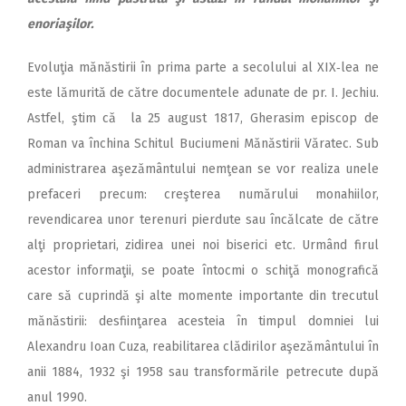
enoriaşilor.
Evoluţia mănăstirii în prima parte a secolului al XIX‑lea ne
este lămurită de către documentele adunate de pr. I. Jechiu.
Astfel, ştim că la 25 august 1817, Gherasim episcop de
Roman va închina Schitul Buciumeni Mănăstirii Văratec. Sub
administrarea aşezământului nemţean se vor realiza unele
prefaceri precum: creşterea numărului monahiilor,
revendicarea unor terenuri pierdute sau încălcate de către
alţi proprietari, zidirea unei noi biserici etc. Urmând firul
acestor informaţii, se poate întocmi o schiţă monografică
care să cuprindă şi alte momente importante din trecutul
mănăstirii: desfiinţarea acesteia în timpul domniei lui
Alexandru Ioan Cuza, reabilitarea clădirilor aşezământului în
anii 1884, 1932 şi 1958 sau transformările petrecute după
anul 1990.