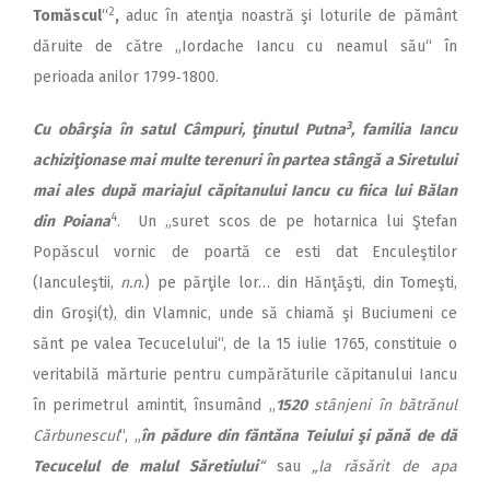
2
Tomăscul
“
,
aduc în atenţia noastră şi loturile de pământ
dăruite de către „Iordache Iancu cu neamul său“ în
perioada anilor 1799‑1800.
3
Cu obârşia în satul Câmpuri, ţinutul Putna
, familia Iancu
achiziţionase mai multe terenuri în partea stângă a Siretului
mai ales după mariajul căpitanului Iancu cu fiica lui Bălan
4
din Poiana
. Un „suret scos de pe hotarnica lui Ştefan
Popăscul vornic de poartă ce esti dat Enculeştilor
(Ianculeştii,
n.n
.) pe părţile lor… din Hănţăşti, din Tomeşti,
din Groşi(t), din Vlamnic, unde să chiamă şi Buciumeni ce
sănt pe valea Tecucelului“, de la 15 iulie 1765, constituie o
veritabilă mărturie pentru cumpărăturile căpitanului Iancu
în perimetrul amintit, însumând „
1520
stânjeni în bătrănul
Cărbunescul
“, „
în pădure din făntăna Teiului şi pănă de dă
Tecucelul de malul Săretiului
“
sau
„la răsărit de apa