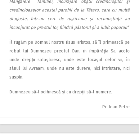
Mângâiere familiei, încurajare obştii credincioşilor şi
credincioaselor acestei parohii de la Tătaru, care cu multă
dragoste, într‑un cerc de rugăciune şi recunoştinţă au
înconjurat pe preotul lor, fiindcă păstorul şi‑a iubit poporul!“
Îl rugăm pe Domnul nostru Iisus Hristos, să îl primească pe
robul lui Dumnezeu preotul Dan, în împărăţia Sa, acolo
unde drepţii sălăşluiesc, unde este locaşul celor vii, în
sânul lui Avraam, unde nu este durere, nici întristare, nici
suspin.
Dumnezeu să‑l odihnescă şi cu drepţii să‑l numere.
Pr. Ioan Petre