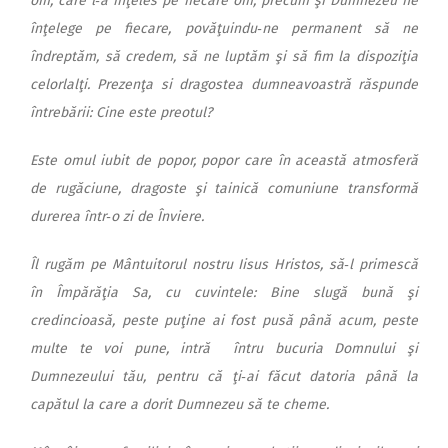
om, care l‑a înţeles pe fiecare om, precum şi Dumnezeu ne
înţelege pe fiecare, povăţuindu‑ne permanent să ne
îndreptăm, să credem, să ne luptăm şi să fim la dispoziţia
celorlalţi. Prezenţa si dragostea dumneavoastră răspunde
întrebării: Cine este preotul?
Este omul iubit de popor, popor care în această atmosferă
de rugăciune, dragoste şi tainică comuniune transformă
durerea într‑o zi de Înviere.
Îl rugăm pe Mântuitorul nostru Iisus Hristos, să‑l primescă
în Împărăţia Sa, cu cuvintele: Bine slugă bună şi
credincioasă, peste puţine ai fost pusă până acum, peste
multe te voi pune, intră întru bucuria Domnului şi
Dumnezeului tău, pentru că ţi‑ai făcut datoria până la
capătul la care a dorit Dumnezeu să te cheme.