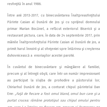
resfinţită în anul 1986.
Între anii 2013‑2017, cu binecuvântarea Înaltpreasfinţitului
Părinte Casian al Dunării de Jos şi cu sprijinul domnului
primar Marian Bocănel, a refăcut exteriorul Bisericii şi a
restaurant pictura, care, în data de 24 septembrie 2017, prin
mâinile Înaltpresfinţitului Părinte Casian al Dunării de jos, a
primit harul înnoirii şi al sfinţeniei spre întărirea şi creşterea
duhovnicească a enoriaşilor acestei parohii.
În cuvântul de binecuvântare şi mângâiere al familiei,
precum şi al întregii obşti, care într‑un număr impresionant
au participat la slujba de prohodire a păstorului lor,
Chiriarhul Dunării de Jos, a conturat chipul părintelui Dan
Ene:
„Faţă de fiecare a fost omul bland, omul bun care şi‑a
purtat crucea: rămâne prototipul sau chipul omului pentru