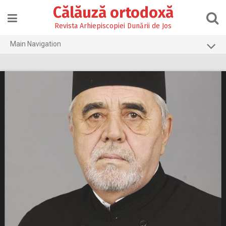
Skip
Călăuză ortodoxă
to
content
Revista Arhiepiscopiei Dunării de Jos
Main Navigation
Prima pagină
2026
2025
2024
2023
2022
2021
2020
2019