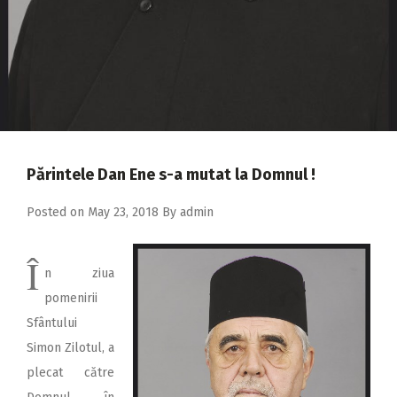
2018
2017
2016
2015
2014
Părintele Dan Ene s-a mutat la Domnul !
2013
2012
Posted on
May 23, 2018
By
admin
2011
Î
2010
n ziua
pomenirii
2009
Sfântului
Simon Zilotul, a
plecat către