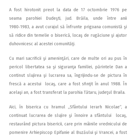
A fost hirotonit preot la data de 17 octombrie 1976 pe
seama parohiei Dudeşti, jud. Brăila, unde între anii
1980‑1983, a avut curajul să înfrunte prigoana comunistă şi
să ridice din temelie o biserică, locaş de rugăciune şi ajutor
duhovnicesc al acestei comunităţi.
Cu mari sacrificii şi ameninţări, care de multe ori au pus în
pericol libertatea sa şi siguranţa familiei, părintele Dan a
continut slujirea şi lucrarea sa, îngrijindu‑se de pictura în
frescă a acestui locaş, care a fost sfinţit în anul 1988. În
acelaşi an, a fost transferat la parohia Tătaru, judeţul Braila.
Aici, în biserica cu hramul „Sfântului Ierarh Nicolae“, a
continuat lucrarea de slujire şi înnoire a sfântului locaş,
restaurând pictura bisericii, care prin mâinile vrednicului de
pomenire Arhiepiscop Epifanie al Buzăului şi Vrancei, a fost