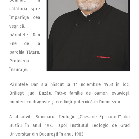
Domnul, în
călătoria spre
Împărăţia cea
veşnică,
părintele Dan
Ene de la
parohia Tătaru,
Protoieria
Însurăţei.
Părintele Dan s‑a născut la 14 noiembrie 1953 în loc.
Brăieşti, jud. Buzău, într‑o familie de oameni evlavioşi,
munteni cu dragoste şi credinţă puternică în Dumnezeu.
A absolvit Seminarul Teologic „Chesarie Episcopul“ din
Buzău în anul 1975, apoi Institutul Teologic de Grad
Universitar din Bucureşti în anul 1983.