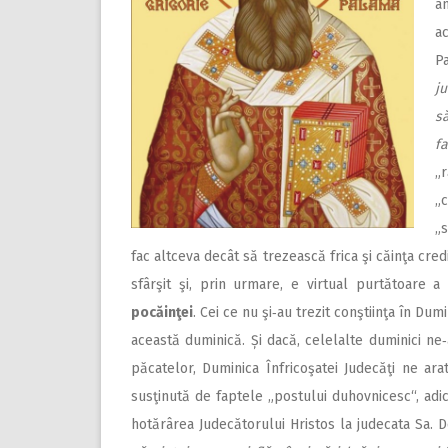
an
a
P
j
să
f
„
„
„s
fac altceva decât să trezească frica şi căinţa cred
sfârşit şi, prin urmare, e virtual purtătoare a
pocăinţei
. Cei ce nu şi‑au trezit conştiinţa în Dum
această duminică. Și dacă, celelalte duminici ne‑
păcatelor, Duminica Înfricoşatei Judecăţi ne arat
susţinută de faptele „postului duhovnicesc“, adi
hotărârea Judecătorului Hristos la judecata Sa.