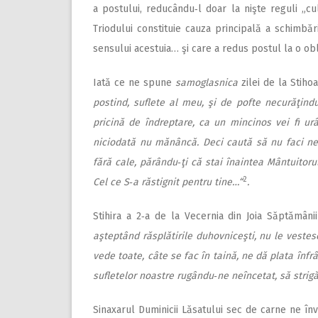
a postului, reducându‑l doar la nişte reguli „c
Triodului constituie cauza principală a schimbăr
sensului acestuia… şi care a redus postul la o obli
Iată ce ne spune
samoglasnica
zilei de la Stiho
postind, suflete al meu, şi de pofte necurăţind
pricină de îndreptare, ca un mincinos vei fi u
niciodată nu mănâncă. Deci caută să nu faci net
fără cale, părându‑ţi că stai înaintea Mântuitoru
2
Cel ce S‑a răstignit pentru tine…“
.
Stihira a 2‑a de la Vecernia din Joia Săptămân
aşteptând răsplătirile duhovniceşti, nu le vestesc 
vede toate, câte se fac în taină, ne dă plata înfr
sufletelor noastre rugându‑ne neîncetat, să strigă
Sinaxarul Duminicii Lăsatului sec de carne ne înv