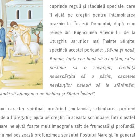
cuprinde reguli şi rânduieli speciale, care
îl ajută pe creştin pentru întâmpinarea
praznicu­lui Învierii Domnului, după cum
reiese din Rugăciunea Amvonului de la
Liturghia Darurilor mai înainte Sfinţite,
specifică acestei perioade:
„Dă‑ne şi nouă,
Bunule, lupta cea bună să o luptăm, calea
postului să o săvârşim, credinţa
nedespărţită să o păzim, capetele
nevăzuţilor balauri să le sfărâmăm,
ândă să ajungem a ne închina şi Sfintei Învieri“.
und caracter spiritual, urmărind „metanoia“, schimbarea profund
 de a‑l pregăti şi ajuta pe creştin în această schimbare. Într‑o astfel
Mare ne ajută foarte mult imnografia atât de frumoasă şi profundă,
i nu mai sesizează profunzimea sensului Postului Mare şi, în general