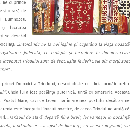
e, ne cuprinde
te şi o rază de
ui Dumnezeu,
 şi lucrarea
uşi se deschid
ocăinţa: „
Întorcându‑ne la noi înşine şi cugetând la viaţa noastră
coşătoarea Judecată, cu nădejde şi încredere în dumnezeiasca
a începutul Triodului sunt, de fapt, uşile Învierii Sale din morţi; sunt
6
uriei“
.
 primei Duminici a Triodului, descuindu‑le cu cheia următoarelor
ui!“.
Cheia lui a fost pocăinţa puter­nică, unită cu smerenia. Aceasta
tru Postul Mare, căci ce facem noi în vremea postului decât să ne
renia este începutul înnoirii noastre, de aceea Triodul ne arată că
ri: „
Fariseul de slavă deşartă fiind biruit, iar vameşul în pocăinţă
acela, lăudându‑se, s‑a lipsit de bunătăţi, iar acesta negrăind, s‑a