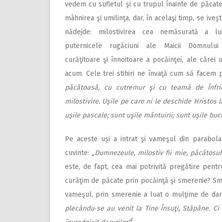
vedem cu sufletul şi cu trupul înainte de păcat
mâhnirea şi umilinţa, dar, în acelaşi timp, se iveş
nădejde: milostivirea cea nemăsurată a l
puternicele rugăciuni ale Maicii Domnului
curăţitoare şi înnoitoare a pocăinţei, ale cărei 
acum. Cele trei stihiri ne învaţă cum să facem p
păcătoasă, cu cutremur şi cu teamă de Înfri
milostivire. Uşile pe care ni le deschide Hristos l
uşile pascale; sunt uşile mântuirii; sunt uşile buc
Pe aceste uşi a intrat şi vameşul din parabola
cuvinte:
„Dumnezeule, milostiv fii mie, păcătosul
este, de fapt, cea mai potrivită pregătire pen
curăţim de păcate prin pocăinţă şi smerenie? Sme
vameşul, prin smerenie a luat o mulţime de daru
plecându‑se au venit la Tine Însuţi, Stăpâne. Ci 
7