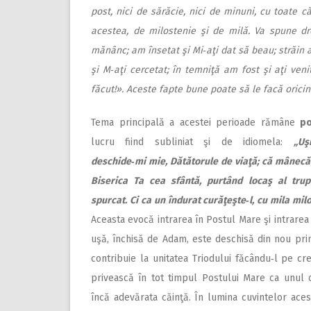
post, nici de sărăcie, nici de minuni, cu toate 
acestea, de milostenie şi de milă. Va spune dre
mănânc; am însetat şi Mi‑aţi dat să beau; străin a
şi M‑aţi cercetat; în temniţă am fost şi aţi veni
făcut!». Aceste fapte bune poate să le facă orici
Tema principală a acestei perioade rămâne
po
lucru fiind subliniat şi de idiomela:
„Uş
deschide‑mi mie, Dătătorule de viaţă; că mânecă
Biserica Ta cea sfântă, purtând locaş al trupu
spurcat. Ci ca un îndurat curăţeşte‑l, cu mila milos
Aceasta evocă intrarea în Postul Mare şi intrarea î
uşă, închisă de Adam, este deschisă din nou pri
contribuie la unitatea Triodului făcându‑l pe cr
privească în tot timpul Postului Mare ca unul c
încă adevărata căinţă. În lumina cuvintelor aces