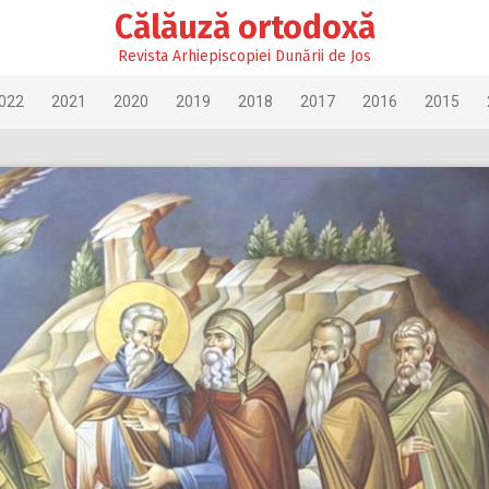
Călăuză ortodoxă
Revista Arhiepiscopiei Dunării de Jos
022
2021
2020
2019
2018
2017
2016
2015