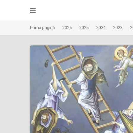
Skip
to
content
Prima pagină
2026
2025
2024
2023
2