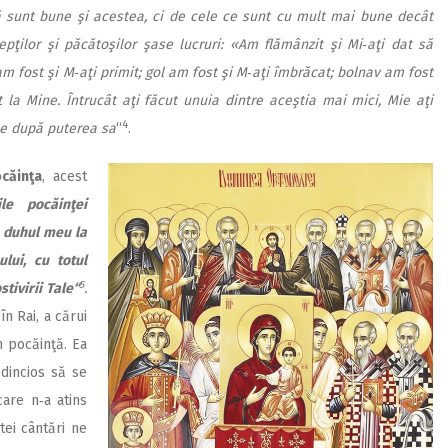
că sunt bune şi acestea, ci de cele ce sunt cu mult mai bune decât
pţilor şi păcătoşilor şase lucruri: «Am flămânzit şi Mi‑aţi dat să
m fost şi M‑aţi primit; gol am fost şi M‑aţi îmbrăcat; bolnav am fost
t la Mine. Întrucât aţi făcut unuia dintre aceştia mai mici, Mie aţi
4
ne după puterea sa
“
.
căinţa
, acest
ile pocăinţei
 duhul meu la
lui, cu totul
5
tivirii Tale“
.
n Rai, a cărui
n pocăinţă. Ea
edincios să se
are n‑a atins
tei cântări ne