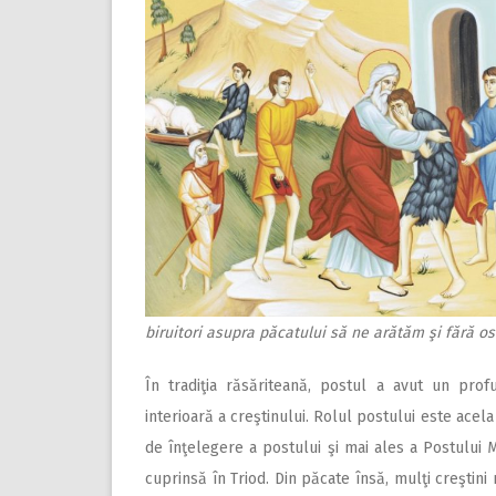
biruitori asupra păcatului să ne arătăm şi fără os
În tradiţia răsăriteană, postul a avut un prof
interioară a creştinului. Rolul postului este acela
de înţelegere a postului şi mai ales a Postului 
cuprinsă în Triod. Din păcate însă, mulţi creştin