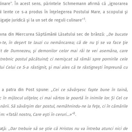
ulinare“. În acest sens, părintele Schmemann afirmă că „ignorarea
ii lente ce s‑a produs în înţelegerea Postului Mare, a scopului şi
1
gaţie juridică şi la un set de reguli culinare“
.
avna din Miercurea Săptămânii Lăsatului sec de brânză: „
De bucate
u‑te, în deşert te lauzi cu nemâncarea; că de nu ţi se va face ţie
rât de Dumnezeu, şi demonilor celor mai răi te vei asemăna, care
rebnic postul păcătuind; ci nemişcat să rămâi spre pornirile cele
lui Celui ce S‑a răstignit, şi mai ales că te răstigneşti împreună cu
ii a patra din Post spune:
„Cei ce săvârşesc fapte bune în taină,
în mijlocul uliţelor, ci mai vârtos le poartă în inimile lor. Și Cel ce
ânării. Să săvârşim dar postul, nemâhnindu‑ne la feţe, ci în cămările
3
m: «Tatăl nostru, Care eşti în ceruri…»“
.
aţă: „
Dar trebuie să se ştie că Hristos nu va întreba atunci nici de