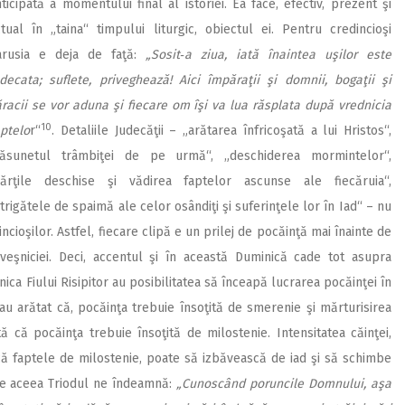
ticipată a momentului final al istoriei. Ea face, efectiv, prezent şi
ctual în „taina“ timpului liturgic, obiectul ei. Pentru credincioşi
arusia e deja de faţă:
„Sosit‑a ziua, iată înaintea uşilor este
udecata; suflete, priveghează! Aici împăraţii şi domnii, bogaţii şi
racii se vor aduna şi fiecare om îşi va lua răsplata după vrednicia
10
aptelo
r“
. Detaliile Judecăţii – „arătarea înfricoşată a lui Hristos“,
răsunetul trâmbiţei de pe urmă“, „deschiderea mor­mintelor“,
cărţile des­­chise şi vădirea faptelor ascunse ale fiecăruia“,
trigătele de spaimă ale celor osândiţi şi suferinţele lor în Iad“ – nu
incioşilor. Astfel, fiecare clipă e un prilej de pocăinţă mai înainte de
 veşniciei. Deci, accentul şi în această Duminică cade tot asupra
inica Fiului Risipitor au posibilitatea să înceapă lucrarea pocăinţei în
au arătat că, pocăinţa trebuie însoţită de smerenie şi mărturisirea
ă că pocăinţa trebuie însoţită de milostenie. Intensitatea căinţei,
că faptele de milostenie, poate să izbăvească de iad şi să schimbe
 De aceea Triodul ne îndeamnă:
„Cunoscând poruncile Domnului, aşa