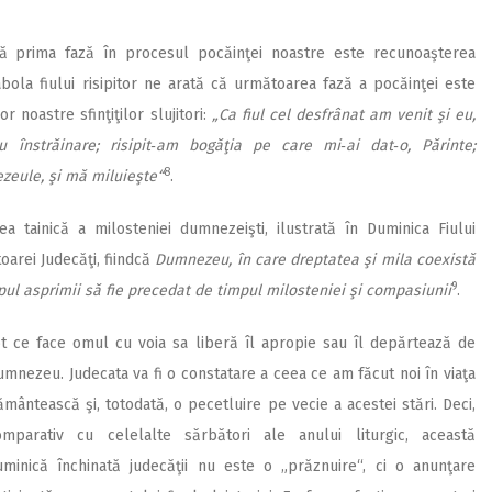
ă prima fază în procesul pocăinţei noastre este recunoaşterea
abola fiului risipitor ne arată că următoarea fază a pocăinţei este
 noastre sfinţiţilor slujitori:
„Ca fiul cel desfrânat am venit şi eu,
u înstrăinare; risipit‑am bogăţia pe care mi‑ai dat‑o, Părinte;
8
zeule, şi mă miluieşte“
.
 tainică a milos­teniei dumnezeişti, ilustrată în Duminica Fiului
toarei Judecăţi, fiindcă
Dumnezeu, în care dreptatea şi mila coexistă
9
pul asprimii să fie precedat de timpul milosteniei şi compasiunii
.
ot ce face omul cu voia sa liberă îl apropie sau îl depărtează de
mnezeu. Judecata va fi o constatare a ceea ce am făcut noi în viaţa
mântească şi, totodată, o pecetluire pe vecie a acestei stări. Deci,
omparativ cu celelalte sărbători ale anului liturgic, această
uminică închinată judecăţii nu este o „prăznuire“, ci o anunţare