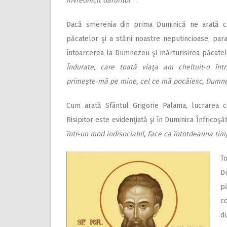
învrednicit darurilor“
.
Dacă smerenia din prima Duminică ne arată c
păcatelor şi a stării noastre neputincioase, par
întoarcerea la Dumnezeu şi mărturisirea păcatelor
Îndurate, care toată viaţa am cheltuit‑o într
primeşte‑mă pe mine, cel ce mă pocăiesc, Dumne
Cum arată Sfântul Grigorie Palama, lucrarea cea
Risipitor este evidenţiată şi în Duminica În­fri­coşă
într‑un mod indisociabil, face ca întotdeauna tim
T
Du
pă
c
d