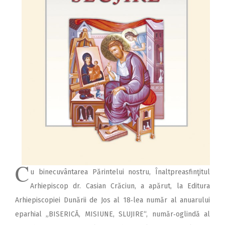
C
u binecuvântarea Pă­rintelui nostru, Înalt­preasfinţitul
Arhiepis­cop dr. Casian Crăciun, a apărut, la Editura
Arhiepiscopiei Dunării de Jos al 18‑lea număr al anuarului
eparhial „BISERICĂ, MISIUNE, SLUJIRE“, număr‑oglindă al