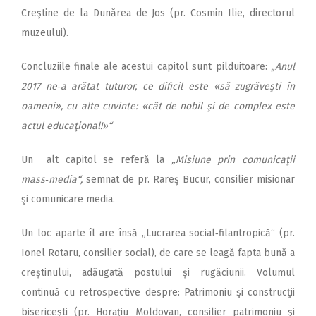
Creştine de la Dunărea de Jos (pr. Cosmin Ilie, directorul
muzeului).
Concluziile finale ale acestui capitol sunt pilduitoare:
„Anul
2017 ne‑a arătat tuturor, ce dificil este «să zugrăveşti în
oameni», cu alte cuvinte: «cât de nobil şi de complex este
actul educaţional!»“
Un alt capitol se referă la
„Misiune prin comunicaţii
mass‑media“,
semnat de pr. Rareş Bucur, consilier misionar
şi comunicare media.
Un loc aparte îl are însă „Lucrarea social‑filantropică“ (pr.
Ionel Rotaru, consilier social), de care se leagă fapta bună a
creştinului, adăugată postului şi rugăciunii. Volumul
continuă cu retrospective despre: Patrimoniu şi construcţii
bisericeşti (pr. Horaţiu Moldovan, consilier patrimoniu şi