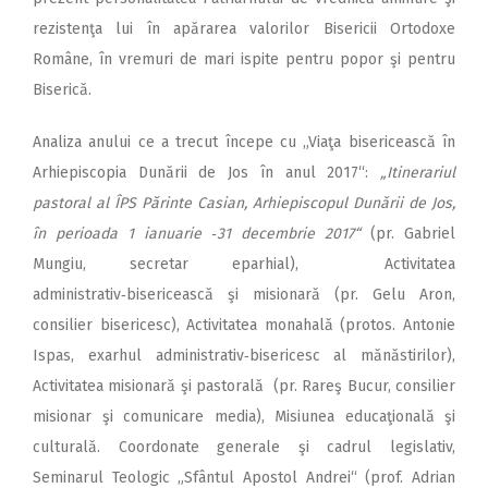
rezistenţa lui în apărarea valorilor Bisericii Ortodoxe
Române, în vremuri de mari ispite pentru popor şi pentru
Biserică.
Analiza anului ce a trecut începe cu „Viaţa bisericească în
Arhiepiscopia Dunării de Jos în anul 2017“:
„Itinerariul
pastoral al ÎPS Părinte Casian, Arhiepiscopul Dunării de Jos,
în perioada 1 ianuarie ‑31 decembrie 2017“
(pr. Gabriel
Mungiu, secretar eparhial), Activitatea
administrativ‑bisericească şi misionară (pr. Gelu Aron,
consilier bisericesc), Activitatea monahală (protos. Antonie
Ispas, exarhul administrativ‑bisericesc al mănăstirilor),
Activitatea misionară şi pastorală (pr. Rareş Bucur, consilier
misionar şi comunicare media), Misiunea educaţională şi
culturală. Coordonate generale şi cadrul legislativ,
Seminarul Teologic „Sfântul Apostol Andrei“ (prof. Adrian