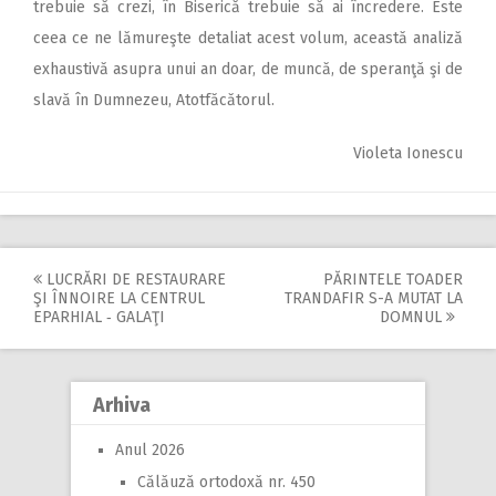
trebuie să crezi, în Biserică trebuie să ai încredere. Este
ceea ce ne lămureşte detaliat acest volum, această analiză
exhaustivă asupra unui an doar, de muncă, de speranţă şi de
slavă în Dumnezeu, Atotfăcătorul.
Violeta Ionescu
LUCRĂRI DE RESTAURARE
PĂRINTELE TOADER
Post
ŞI ÎNNOIRE LA CENTRUL
TRANDAFIR S-A MUTAT LA
EPARHIAL ‑ GALAŢI
DOMNUL
navigation
Arhiva
Anul 2026
Călăuză ortodoxă nr. 450