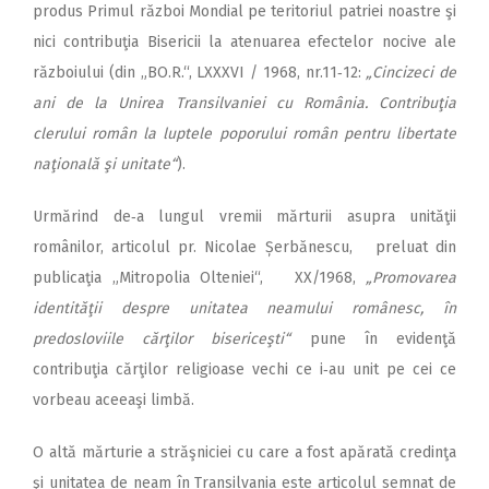
produs Primul război Mondial pe teritoriul patriei noastre şi
nici contribuţia Bisericii la atenuarea efectelor nocive ale
războiului (din „BO.R.“, LXXXVI / 1968, nr.11‑12:
„Cincizeci de
ani de la Unirea Transilvaniei cu România. Contribuţia
clerului român la luptele poporului român pentru libertate
naţională şi unitate“
).
Urmărind de‑a lungul vremii mărturii asupra unităţii
românilor, artico­lul pr. Nicolae Șerbănescu, preluat din
publicaţia „Mitropolia Olteniei“, XX/1968,
„Promovarea
identităţii de­spre unitatea neamului ro­­­mânesc, în
predosloviile cărţilor bisericeşti“
pune în evidenţă
contribuţia căr­ţilor religioase vechi ce i‑au unit pe cei ce
vorbeau aceeaşi limbă.
O altă mărturie a străşniciei cu care a fost apărată credinţa
şi unitatea de neam în Transilvania este articolul semnat de