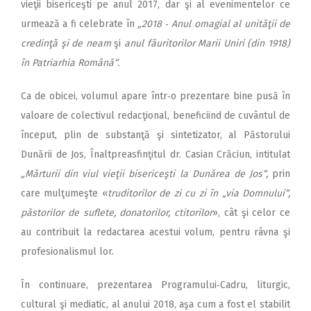
vieţii bisericeşti pe anul 2017, dar şi al evenimentelor ce
urmează a fi celebrate în
„2018 ‑ Anul omagial al unităţii de
credinţă şi de neam
şi
anul făuritorilor Marii Uniri (din 1918)
în Patriarhia Română“.
Ca de obicei, volumul apare într‑o prezentare bine pusă în
valoare de colectivul redacţional, beneficiind de cuvântul de
început, plin de substanţă şi sintetizator, al Păstorului
Dunării de Jos, Înaltpreasfinţitul dr. Casian Crăciun, intitulat
„Mărturii din viul vieţii bisericeşti la Dunărea de Jos“,
prin
care mulţumeşte «
truditorilor de zi cu zi în „via Domnului“,
păstorilor de suflete, donatorilor, ctitorilor
», cât şi celor ce
au contribuit la redactarea acestui volum, pentru râvna şi
profesionalismul lor.
În continuare, prezentarea Programului‑Cadru, liturgic,
cultural şi mediatic, al anului 2018, aşa cum a fost el stabilit