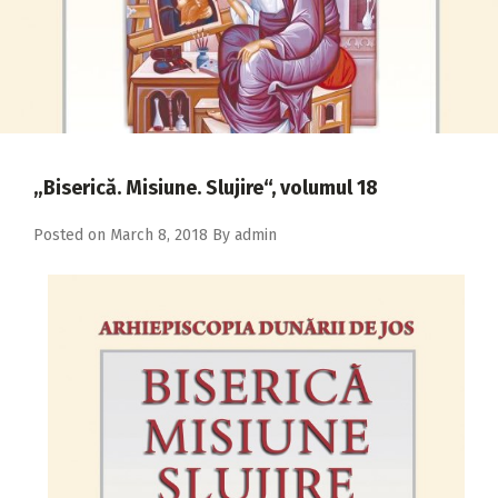
2018
2017
2016
2015
2014
„Biserică. Misiune. Slujire“, volumul 18
2013
Posted on
March 8, 2018
By
admin
2012
2011
2010
2009