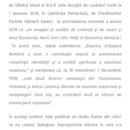
de Sfântul Sinod al B.O.R. este însoţită de cuvântul rostit la
1 ianuarie 2018, în Catedrala Patriarhală, de Preafericitul
Părinte Patriarh Daniel, la proclamarea solemnă a anului
2018 ca „
An omagial
al unităţii de credinţă şi de neam şi
Anul făuritorilor Marii Uniri (din 1918) în Patriarhia Română“.
În acest sens, reţine sublinierea: „
Biserica Ortodoxă
Română a avut o contribuţie majoră la promovarea
conştiinţei identităţii şi a unităţii spirituale a neamului
românesc“
şi menţiunea că, la 18 noiembrie/ 1 decembrie
1918, „
cele două Biserici româneşti din Transilvania,
Ortodoxă şi Greco‑Catolică, dincolo de anumite suspiciuni şi
neînţelegeri între ele, au contribuit mult la efortul de
emancipare naţională“.
În acelaşi context, este publicat un studiu foarte util celor
ce nu cunosc îndeajuns împrejurările istorice în care s‑a