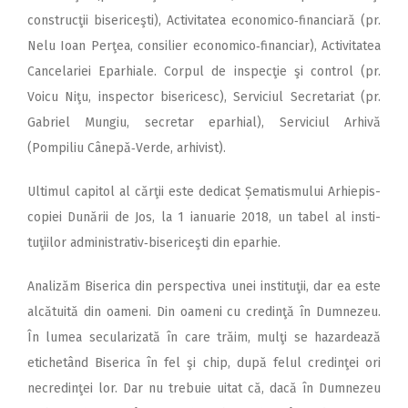
construcţii bisericeşti), Activitatea economico‑financiară (pr.
Nelu Ioan Perţea, consilier economico‑financiar), Activitatea
Can­celariei Eparhiale. Corpul de inspecţie şi control (pr.
Voicu Niţu, inspector bisericesc), Serviciul Secretariat (pr.
Gabriel Mungiu, secretar epar­hial), Serviciul Arhivă
(Pompiliu Cânepă‑Verde, arhivist).
Ultimul capitol al cărţii este dedicat Șematismului Ar­hiepis­­­
copiei Dunării de Jos, la 1 ia­­nuarie 2018, un tabel al in­sti­
tuţiilor admini­strativ‑bi­seri­ceşti din eparhie.
Analizăm Biserica din perspectiva unei instituţii, dar ea este
alcătuită din oameni. Din oameni cu credinţă în Dumnezeu.
În lumea secularizată în care trăim, mulţi se hazardează
etichetând Biserica în fel şi chip, după felul credinţei ori
necredinţei lor. Dar nu trebuie uitat că, dacă în Dumnezeu