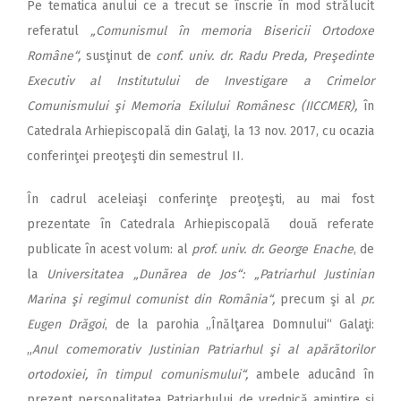
Pe tematica anului ce a trecut se înscrie în mod strălucit
referatul
„Comunismul în memoria Bisericii Ortodoxe
Române“,
susţinut de
conf. univ. dr. Radu Preda, Preşedinte
Executiv al Institutului de Investigare a Crimelor
Comunismului şi Memoria Exilului Românesc (IICCMER),
în
Catedrala Arhiepiscopală din Galaţi, la 13 nov. 2017, cu ocazia
conferinţei preoţeşti din semestrul II.
În cadrul aceleiaşi conferinţe preoţeşti, au mai fost
prezentate în Catedrala Arhiepiscopală două referate
publicate în acest volum: al
prof. univ. dr. George Enache
, de
la
Universitatea „Dunărea de Jos“:
„Patriarhul Justinian
Marina şi regimul comunist din România“,
precum şi al
pr.
Eugen Drăgoi
, de la parohia „Înălţarea Domnului“ Galaţi:
„
Anul comemorativ Justinian Patriarhul şi al apărătorilor
ortodoxiei, în timpul comunismului“,
ambele aducând în
prezent personalitatea Patriarhului de vred­nică amintire şi