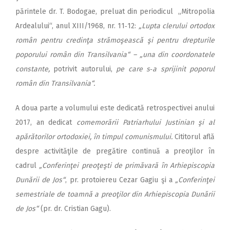
părintele dr. T. Bodogae, preluat din periodicul „Mitropolia
Ardealului“, anul XIII/1968, nr. 11‑12:
„Lupta clerului ortodox
român pentru credinţa strămoşească şi pentru drepturile
poporului român din Transilvania“ – „una din coordonatele
constante,
potrivit autorului,
pe care s‑a sprijinit poporul
român din Transilvania“.
A doua parte a volumului este dedicată retrospectivei anului
2017, an dedicat
comemorării Patriarhului Justinian şi al
apărătorilor ortodoxiei, în timpul comunismului.
Cititorul află
despre activităţile de pregătire continuă a preoţilor în
cadrul
„Conferinţei preoţeşti de primăvară în Arhiepiscopia
Dunării de Jos“
, pr. protoiereu Cezar Gagiu şi a
„Conferinţei
semestriale de toamnă a preoţilor din Arhiepiscopia Dunării
de Jos“
(pr. dr. Cristian Gagu).