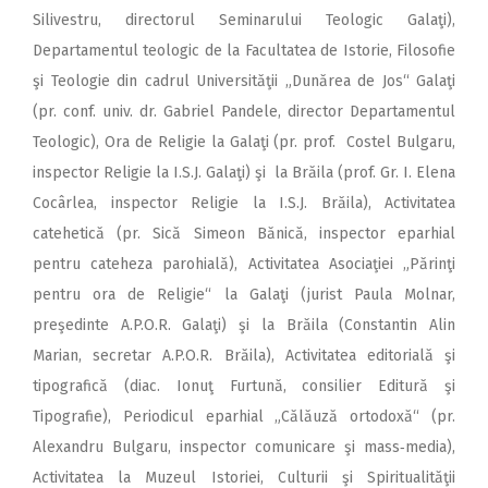
Silivestru, directorul Seminarului Teologic Galaţi),
Departamentul teologic de la Facultatea de Istorie, Filosofie
şi Teologie din cadrul Universităţii „Dunărea de Jos“ Galaţi
(pr. conf. univ. dr. Gabriel Pandele, director Departamentul
Teologic), Ora de Religie la Galaţi (pr. prof. Costel Bulgaru,
inspector Religie la I.S.J. Galaţi) şi la Brăila (prof. Gr. I. Elena
Cocârlea, inspector Religie la I.S.J. Brăila), Activitatea
catehetică (pr. Sică Simeon Bănică, inspector eparhial
pentru cateheza parohială), Activitatea Asociaţiei „Părinţi
pentru ora de Religie“ la Galaţi (jurist Paula Molnar,
preşedinte A.P.O.R. Galaţi) şi la Brăila (Constantin Alin
Marian, secretar A.P.O.R. Brăila), Activitatea editorială şi
tipografică (diac. Ionuţ Furtună, consilier Editură şi
Tipografie), Periodicul eparhial „Călăuză ortodoxă“ (pr.
Alexandru Bulgaru, inspector comunicare şi mass‑media),
Activitatea la Muzeul Istoriei, Culturii şi Spiritualităţii