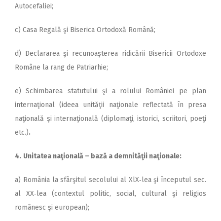
Autocefaliei;
c) Casa Regală şi Biserica Ortodoxă Română;
d) Declararea şi recunoaşterea ridicării Bisericii Orto­doxe
Române la rang de Patriarhie;
e) Schimbarea statutului şi a rolului României pe plan
internaţional (ideea unităţii naţionale reflectată în presa
naţională şi internaţională (diplomaţi, istorici, scriitori, poeţi
etc.)
.
4.
Unitatea naţională – bază a demnităţii naţionale:
a) România la sfârşitul secolului al XlX‑lea şi începutul sec.
al XX‑lea (contextul politic, social, cultural şi religios
românesc şi european);