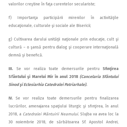
valorilor creştine în faţa curentelor seculariste;
f) Importanţa participării mirenilor în activităţile
educaţionale, culturale şi sociale ale Bisericii;
g) Cultivarea darului unităţii naţionale prin educaţie, cult şi
cultură – o şansă pentru dialog şi cooperare internaţională
demnă şi benefică.
III.
Se vor realiza toate demersurile pentru
Sfinţirea
Sfântului şi Marelui Mir în anul 2018
(Cancelaria Sfântului
Sinod şi Eclesiarhia Catedralei Patriarhale).
IV.
Se vor realiza toate demersurile pentru finalizarea
lucrărilor, amenajarea spaţiului liturgic şi sfinţirea, în anul
2018, a
Catedralei Mântuirii Neamului.
Slujba va avea loc la
30 noiembrie 2018, de sărbătoarea Sf. Apostol Andrei,