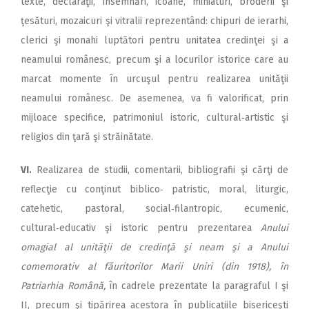
texte, declaraţii, însemnări, icoane, miniaturi, broderii şi
ţesături, mozaicuri şi vitralii reprezentând: chipuri de ierarhi,
clerici şi monahi luptători pentru unitatea credinţei şi a
neamului românesc, precum şi a locurilor istorice care au
marcat momente în urcuşul pentru realizarea unităţii
neamului românesc. De asemenea, va fi valorificat, prin
mijloace specifice, patrimoniul istoric, cultural‑artistic şi
religios din ţară şi străinătate.
VI.
Realizarea de studii, comentarii, bibliografii şi cărţi de
reflecţie cu conţinut biblico‑ patristic, moral, liturgic,
catehetic, pastoral, social‑filantropic, ecumenic,
cultural‑educativ şi istoric pentru prezentarea
Anului
omagial al unităţii de credinţă şi neam şi a Anului
comemorativ al făuritorilor Marii Uniri (din 1918), în
Patriarhia Română,
în cadrele prezentate la paragraful I şi
II, precum şi tipărirea acestora în publicaţiile bisericeşti