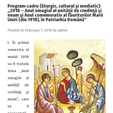
2018
Program‑cadru (liturgic, cultural şi mediatic):
„2018 – Anul omagial al unităţii de credinţă şi
2017
neam şi Anul comemorativ al făuritorilor Marii
Uniri (din 1918), în Patriarhia Română“
2016
2015
Posted on
February 1, 2018
By
admin
2014
I. În primul
2013
semestru al
anului 2018
2012
va fi tratată
2011
tema „Anul
2010
omagial al
unităţii de
2009
credinţă şi
neam“, care
va fi