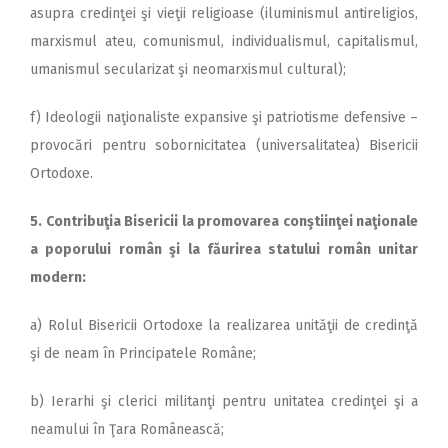
asupra credinţei şi vieţii religioase (iluminismul antireligios,
marxismul ateu, comunismul, individualismul, capitalismul,
umanismul secularizat şi neomarxismul cultural);
f) Ideologii naţionaliste expansive şi patriotisme defensive –
provocări pentru sobornicitatea (universalitatea) Bisericii
Ortodoxe.
5. Contribuţia Bisericii la promovarea conştiinţei naţionale
a poporului român şi la făurirea statului român unitar
modern:
a) Rolul Bisericii Ortodoxe la realizarea unităţii de credinţă
şi de neam în Principatele Române;
b) Ierarhi şi clerici militanţi pentru unitatea credinţei şi a
neamului în Ţara Românească;