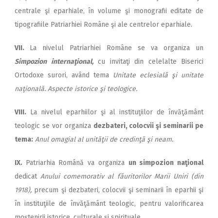
centrale şi eparhiale, în volume şi monografii editate de
tipografiile Patriarhiei Române şi ale centrelor eparhiale.
VII.
La nivelul Patriarhiei Române se va organiza un
Simpozion internaţional,
cu invitaţi din celelalte Biserici
Ortodoxe surori, având tema
Unitate eclesială şi unitate
naţională. Aspecte istorice şi teologice.
VIII.
La nivelul eparhiilor şi al instituţiilor de învăţământ
teologic se vor organiza
dezbateri, colocvii şi seminarii pe
tema:
Anul omagial al unităţii de credinţă şi neam.
IX.
Patriarhia Română va organiza
un simpozion naţional
dedicat
Anului comemorativ al făuritorilor Marii Uniri (din
1918),
precum şi dezbateri, colocvii şi seminarii în eparhii şi
în instituţiile de învăţământ teologic, pentru valorificarea
moştenirii istorice, culturale şi spirituale.