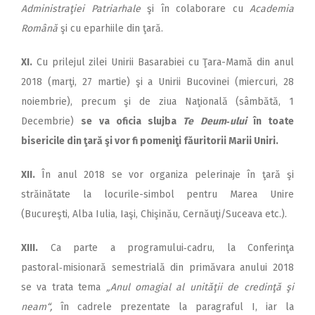
Administraţiei Patriarhale
şi în colaborare cu
Academia
Română
şi cu eparhiile din ţară.
XI.
Cu prilejul zilei Unirii Basarabiei cu Ţara-Mamă din anul
2018 (marţi, 27 martie) şi a Unirii Bucovinei (miercuri, 28
noiembrie), precum şi de ziua Naţională (sâmbătă, 1
Decembrie)
se va oficia slujba
Te Deum‑ului
în toate
bisericile din ţară şi vor fi pomeniţi făuritorii Marii Uniri.
XII.
În anul 2018 se vor organiza pelerinaje în ţară şi
străinătate la locurile-simbol pentru Marea Unire
(Bucureşti, Alba Iulia, Iaşi, Chişinău, Cernăuţi/Suceava etc.).
XIII.
Ca parte a programului‑cadru, la Conferinţa
pastoral‑misionară semestrială din primăvara anului 2018
se va trata tema
„Anul omagial al unităţii de credinţă şi
neam“,
în cadrele prezentate la paragraful I, iar la