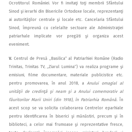
Ocrotitorul României. Vor fi invitaţi toţi membrii Sfântului
Sinod şi ierarhi din Bisericile Ortodoxe locale, reprezentanţi
ai autorităţilor centrale şi locale etc. Cancelaria Sfântului
Sinod, împreună cu celelalte sectoare ale Administraţiei
patriarhale implicate vor pregăti şi organiza acest
eveniment.
V.
Centrul de Presă „Basilica“ al Patriarhiei Române (Radio
Trinitas, Trinitas TV, „Ziarul Lumina“) va realiza programe şi
emisiuni, filme documentare, materiale publicistice etc.
pentru promovarea, în anul 2018, a
Anului omagial al
unităţii de credinţă şi neam şi a Anului comemorativ al
făuritorilor Marii Uniri (din 1918), în Patriarhia Română.
În
acest scop se va solicita colaborarea Centrelor eparhiale
pentru identificarea în biserici şi mănăstiri, precum şi în
biblioteci, a celor mai frumoase şi reprezentative fresce,