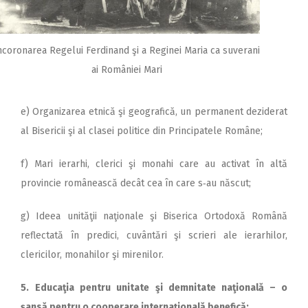
ncoronarea Regelui Ferdinand şi a Reginei Maria ca suverani
ai României Mari
e) Organizarea etnică şi geografică, un permanent deziderat
al Bisericii şi al clasei politice din Principatele Române;
f) Mari ierarhi, clerici şi monahi care au activat în altă
provincie românească decât cea în care s‑au născut;
g) Ideea unităţii naţionale şi Biserica Ortodoxă Română
reflectată în predici, cuvântări şi scrieri ale ierarhilor,
clericilor, monahilor şi mirenilor.
5.
Educaţia pentru unitate şi demnitate naţională – o
şansă pentru o cooperare internaţională benefică: