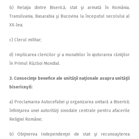
b) Relaţia dintre Biserică, stat şi armată în România,
Transilvania, Basarabia şi Bucovina la începutul secolului al
XX‑lea;
c) Clerul militar;
d) Implicarea clericilor şi a monahilor în ajutorarea răniţilor
în Primul Război Mondial.
3. Consecinţe benefice ale unităţii naţionale asupra unităţii
bisericeşti:
a) Proclamarea Autocefaliei şi organizarea unitară a Bisericii;
înfiinţarea unei autorităţi sinodale centrale pentru afacerile
Religiei Române;
b) Obţinerea Independenţei de stat şi recunoaşterea