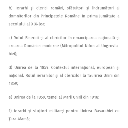
b) Ierarhi şi clerici români, sfătuitori şi îndrumători ai
domnitorilor din Principatele Române în prima jumătate a
secolului al XlX‑lea;
c) Rolul Bisericii şi al clericilor în emanciparea naţională şi
crearea României moderne (Mitropolitul Nifon al Ungrovla­
hiei);
d) Unirea de la 1859. Contextul internaţional, european şi
naţional. Rolul ierarhilor şi al clericilor la făurirea Unirii din
1859;
e) Unirea de la 1859, temei al Marii Unirii din 1918;
f) Ierarhi şi slujitori militanţi pentru Unirea Basarabiei cu
Ţara-Mamă;