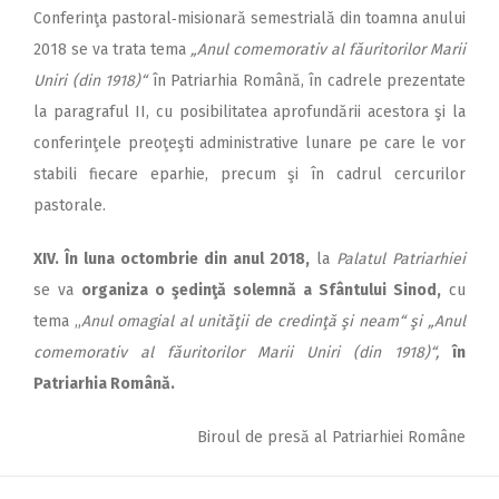
Conferinţa pastoral‑misionară semestrială din toamna anului
2018 se va trata tema
„Anul comemorativ al făuritorilor Marii
Uniri (din 1918)“
în Patriarhia Română, în cadrele prezentate
la paragraful II, cu posibilitatea aprofundării acestora şi la
conferinţele preoţeşti administrative lunare pe care le vor
stabili fiecare eparhie, precum şi în cadrul cercurilor
pastorale.
XIV. În luna octombrie din anul 2018,
la
Palatul Patriarhiei
se va
organiza o şedinţă solemnă a Sfântului Sinod,
cu
tema „
Anul omagial al unităţii de credinţă şi neam“ şi „Anul
comemorativ al făuritorilor Marii Uniri (din 1918)“,
în
Patriarhia Română.
Biroul de presă al Patriarhiei Române