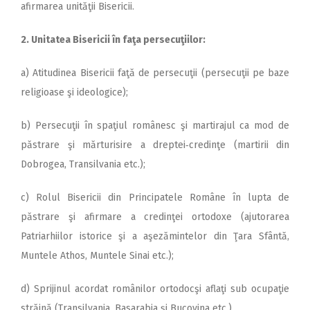
afirmarea unităţii Bisericii.
2. Unitatea Bisericii în faţa persecuţiilor:
a) Atitudinea Bisericii faţă de persecuţii (persecuţii pe baze
religioase şi ideologice);
b) Persecuţii în spaţiul românesc şi martirajul ca mod de
păstrare şi mărturisire a dreptei‑credinţe (martirii din
Dobrogea, Transilvania etc.);
c) Rolul Bisericii din Principatele Române în lupta de
păstrare şi afirmare a credinţei ortodoxe (ajutorarea
Patriarhiilor istorice şi a aşezămintelor din Ţara Sfântă,
Muntele Athos, Muntele Sinai etc.);
d) Sprijinul acordat românilor ortodocşi aflaţi sub ocupaţie
străină (Transilvania, Basarabia şi Bucovina etc.).