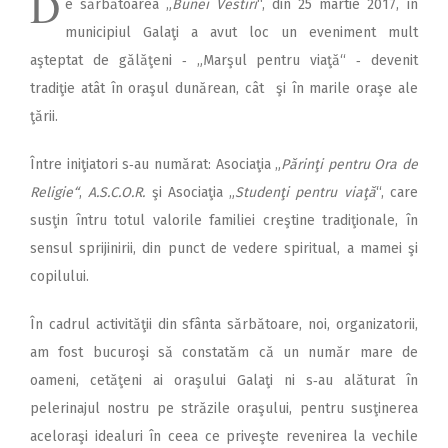
D
e sărbătoarea „
Bunei Vestiri
“, din 25 martie 2017, în
municipiul Galaţi a avut loc un eveniment mult
aşteptat de gălăţeni ‑ „Marşul pentru viaţă“ ‑ devenit
tradiţie atât în oraşul dunărean, cât şi în marile oraşe ale
ţării.
Între iniţiatori s‑au numărat: Asociaţia „
Părinţi pentru Ora de
Religie“
,
A.S.C.O.R.
şi Asociaţia „
Studenţi pentru viaţă
“, care
susţin întru totul valorile familiei creştine tradiţionale, în
sensul sprijinirii, din punct de vedere spiritual, a mamei şi
copilului.
În cadrul activităţii din sfânta sărbătoare, noi, organizatorii,
am fost bucuroşi să constatăm că un număr mare de
oameni, cetăţeni ai oraşului Galaţi ni s‑au alăturat în
pelerinajul nostru pe străzile oraşului, pentru susţinerea
aceloraşi idealuri în ceea ce priveşte revenirea la vechile