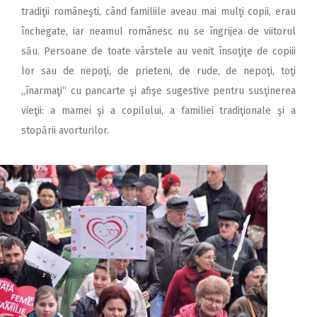
tradiţii româneşti, când familiile aveau mai mulţi copii, erau
închegate, iar neamul românesc nu se îngrijea de viitorul
său. Persoane de toate vârstele au venit însoţiţe de copiii
lor sau de nepoţi, de prieteni, de rude, de nepoţi, toţi
„înarmaţi“ cu pancarte şi afişe sugestive pentru susţinerea
vieţii: a mamei şi a copilului, a familiei tradiţionale şi a
stopării avorturilor.