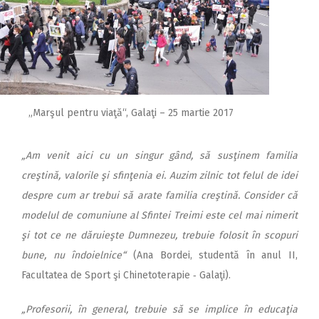
„Marşul pentru viaţă“, Galaţi – 25 martie 2017
„Am venit aici cu un singur gând, să susţinem familia
creştină, valorile şi sfinţenia ei. Auzim zilnic tot felul de idei
despre cum ar trebui să arate familia creştină. Consider că
modelul de comuniune al Sfintei Treimi este cel mai nimerit
şi tot ce ne dăruieşte Dumnezeu, trebuie folosit în scopuri
bune, nu îndoielnice“
(Ana Bordei, studentă în anul II,
Facultatea de Sport şi Chinetoterapie ‑ Galaţi).
„Profesorii, în general, trebuie să se implice în educaţia