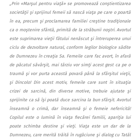
„Prin «Marşul pentru viaţă» se promovează conştientizarea
so­cietăţii şi sprijinul femeii să nască viaţa pe care o poartă
în ea, precum şi proclamarea familiei creştine tradiţionale
ca o moştenire sfântă, primită de la st
răbunii noştri. Avortul
este suprimarea vieţii fătului nenăscut şi întreruperea unui
ciclu de dezvoltare natural, conform legilor biologice sădite
de Dumnezeu în creaţia Sa. Femeile care fac avort, în afară
de păcatul săvârşit, mai târziu vor simţi acest gest ca pe o
traumă şi vor purta această povară până la sfârşitul vieţii,
şi Dincolo! Din acest motiv, femeile care sunt în situaţia
crizei de sarcină, din diverse motive, trebuie ajutate şi
sprijinite ca să îşi poată duce sarcina la bun sfârşit. Avortul
înseamnă o crimă, dar înseamnă şi o femeie nefericită!
Copilul este o lumină în viaţa fiecărei familii, apariţia lui
poate schimba destine şi vieţi. Viaţa este un dar de la
Dumnezeu, care merită trăită în rugăciune şi dialog cu Tatăl