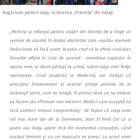
Rugăciune pentru viaţă, la biserica „Precista“ din Galaţi
„Particip la «Marşul pentru viaţă» din dorinţa de a trage un
semnal de alarmă în rândul doctorilor care «ajută» mamele
însărcinate să facă avort. Aceştia cred că le oferă «soluţia»
femeilor aflate în criză de sarcină ‑ omorârea copilului. În
opinia mea, ei devin părtaşi la crimă, luând viaţa unei fiinţe
nevinovate. Fiind studentă la Medicină, am învăţat că
principiul fundamental al acestei ştiinţe provine de la
strămoşii latini, care ne învaţă, în primul rând, că nu trebuie
să facem rău «Primum non nocere». Medicii care acceptă să
facă avorturi trebuie conştientizaţi de faptul că viaţa este
cel mai mare dar de la Dumnezeu, doar El fiind Cel Ce o
poate lua. Viaţa apare încă din momentul concepţiei, când
nucleul feminin şi cu cel masculin se unesc. La acest nivel