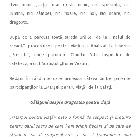
divin numit „viaţă“ n‑ar exista nimic, nici speranţă, nici
lumină, nici zâmbet, nici floare, nici nor, nici soare, nici
dragoste…
După ce a parcurs toată strada Brăilei, de la „Inelul de
rocadă“, procesiunea pentru viaţă s-a finalizat la biserica
„Precista“, unde părintele Claudiu Mitu, inspector de
cateheză, a citit Acatistul „Bunei Vestiri“.
Redăm în rândurile care urmează câteva dintre părerile
participanţilor la „Marşul pentru viaţă“ de la Galaţi:
Gălăţenii despre dragostea pentru viaţă
„«Marşul pentru viaţă» este o formă de respect şi preţuire
pentru darul sacru pe care l‑am primit fiecare şi pe care ne
străduim să îl conştientizăm şi să îl transmitem mai