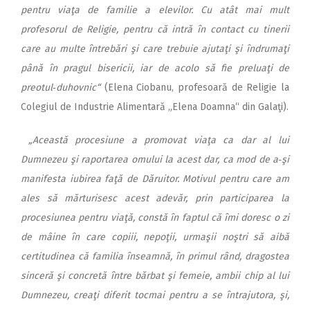
pentru viaţa de familie a elevilor. Cu atât mai mult
profesorul de Religie, pentru că intră în contact cu tinerii
care au multe întrebări şi care trebuie ajutaţi şi îndrumaţi
până în pragul bisericii, iar de acolo să fie preluaţi de
preotul‑duhovnic“
(Elena Ciobanu, profesoară de Religie la
Colegiul de Industrie Alimentară „Elena Doamna“ din Galaţi).
„Această procesiune a promovat viaţa ca dar al lui
Dumnezeu şi raportarea omului la acest dar, ca mod de a‑şi
manifesta iubirea faţă de Dăruitor. Motivul pentru care am
ales să mărturisesc acest adevăr, prin participarea la
procesiunea pentru viaţă, constă în faptul că îmi doresc o zi
de mâine în care copiii, nepoţii, urmaşii noştri să aibă
certitudinea că familia înseamnă, în primul rând, dragostea
sinceră şi concretă între bărbat şi femeie, ambii chip al lui
Dumnezeu, creaţi diferit tocmai pentru a se întrajutora, şi,