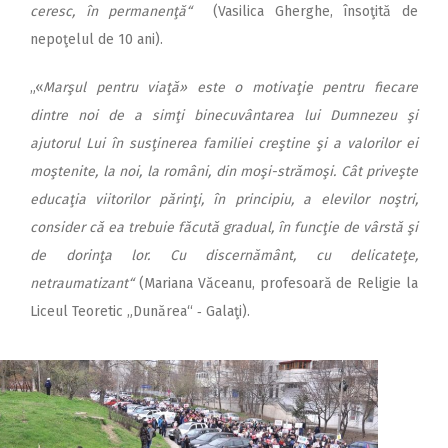
ceresc, în permanenţă“
(Vasilica Gherghe, însoţită de
nepoţelul de 10 ani).
„«
Marşul pentru viaţă» este o motivaţie pentru fiecare
dintre noi de a simţi binecuvântarea lui Dumnezeu şi
ajutorul Lui în susţinerea familiei creştine şi a valorilor ei
moştenite, la noi, la români, din moşi-strămoşi. Cât priveşte
educaţia viitorilor părinţi, în principiu, a elevilor noştri,
consider că ea trebuie făcută gradual, în funcţie de vârstă şi
de dorinţa lor. Cu discernământ, cu delicateţe,
netraumatizant“
(Mariana Văceanu, profesoară de Religie la
Liceul Teoretic „Dunărea“ ‑ Galaţi).