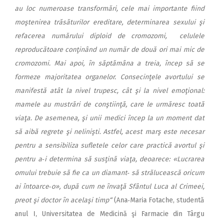
au loc numeroase transformări, cele mai importante fiind
moştenirea trăsăturilor ereditare, determinarea sexului şi
refacerea numărului diploid de cromozomi, celulele
reproducătoare conţinând un număr de două ori mai mic de
cromozomi. Mai apoi, în săptămâna a treia, încep să se
formeze majoritatea organelor. Consecinţele avortului se
manifestă atât la nivel trupesc, cât şi la nivel emoţional:
mamele au mustrări de conştiinţă, care le urmăresc toată
viaţa. De asemenea, şi unii medici încep la un moment dat
să aibă regrete şi nelinişti. Astfel, acest marş este necesar
pentru a sensibiliza sufletele celor care practică avortul şi
pentru a‑i determina să susţină viaţa, deoarece: «Lucrarea
omului trebuie să fie ca un diamant‑ să strălucească oricum
ai întoarce‑o», după cum ne învaţă Sfântul Luca al Crimeei,
preot şi doctor în acelaşi timp“
(Ana‑Maria Fotache, studentă
anul I, Universitatea de Medicină şi Farmacie din Târgu