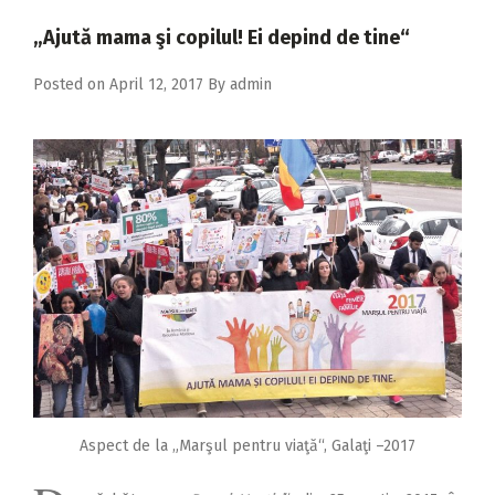
2018
„Ajută mama şi copilul! Ei depind de tine“
2017
Posted on
April 12, 2017
By
admin
2016
2015
2014
2013
2012
2011
2010
2009
Aspect de la „Marşul pentru viaţă“, Galaţi –2017