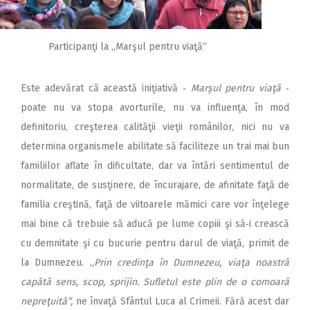
Participanţi la „Marşul pentru viaţă“
Este adevărat că această iniţiativă ‑
Marşul pentru viaţă
‑
poate nu va stopa avorturile, nu va influenţa, în mod
definitoriu, creşterea calităţii vieţii românilor, nici nu va
determina organismele abilitate să faciliteze un trai mai bun
familiilor aflate în dificultate, dar va întări sentimentul de
normalitate, de susţinere, de încurajare, de afinitate faţă de
familia creştină, faţă de viitoarele mămici care vor înţelege
mai bine că trebuie să aducă pe lume copiii şi să‑i crească
cu demnitate şi cu bucurie pentru darul de viaţă, primit de
la Dumnezeu. „
Prin credinţa în Dumnezeu, viaţa noastră
capătă sens, scop, sprijin. Sufletul este plin de o comoară
nepreţuită“,
ne învaţă Sfântul Luca al Crimeii. Fără acest dar