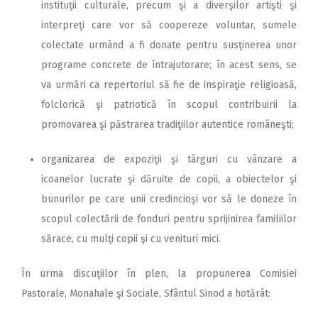
instituţii culturale, precum şi a diverşilor artişti şi
interpreţi care vor să coopereze voluntar, sumele
colectate urmând a fi donate pentru susţinerea unor
programe concrete de întrajutorare; în acest sens, se
va urmări ca repertoriul să fie de inspiraţie religioasă,
folclorică şi patriotică în scopul contribuirii la
promovarea şi păstrarea tradiţiilor autentice româneşti;
organizarea de expoziţii şi târguri cu vânzare a
icoanelor lucrate şi dăruite de copii, a obiectelor şi
bunurilor pe care unii credincioşi vor să le doneze în
scopul colectării de fonduri pentru sprijinirea familiilor
sărace, cu mulţi copii şi cu venituri mici.
În urma discuţiilor în plen, la propunerea Comisiei
Pastorale, Monahale şi Sociale, Sfântul Sinod a hotărât: