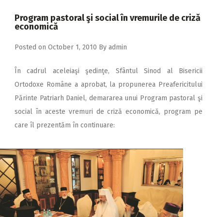
2018
Program pastoral şi social în vremurile de criză
2017
economică
2016
Posted on
October 1, 2010
By
admin
2015
În cadrul aceleiaşi şedinţe, Sfântul Sinod al Bisericii
2014
Ortodoxe Române a aprobat, la propunerea Preafericitului
2013
Părinte Patriarh Daniel, demararea unui Program pastoral şi
social în aceste vremuri de criză economică, program pe
2012
care îl prezentăm în continuare:
2011
2010
2009