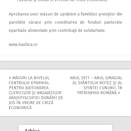
Aprobarea unor măsuri de sprijinire a familiilor preoţilor din
parohiile sărace prin constituirea de fonduri pastorale
eparhiale alimentate prin contribuţii de solidaritate.
www.basilica.ro
MĂSURI LA NIVELUL
ANUL 2011 – ANUL OMAGIAL
Post
CENTRULUI EPARHIAL
AL SFÂNTULUI BOTEZ ŞI AL
PENTRU AJUTORAREA
SFINTEI CUNUNII, ÎN
navigation
CLERICILOR ŞI ANGAJAŢILOR
PATRIARHIA ROMÂNĂ
ARHIEPISCOPIEI DUNĂRII DE
JOS ÎN VREME DE CRIZĂ
ECONOMICĂ
Arhiva