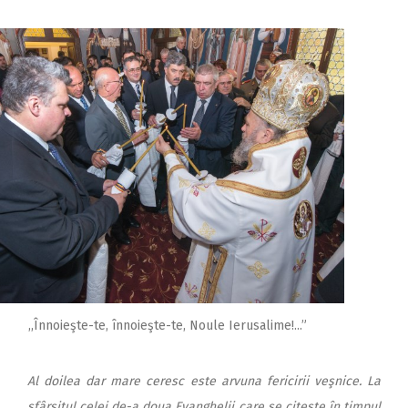
,,Înnoieşte-te, înnoieşte-te, Noule Ierusalime!...”
Al doilea dar mare ceresc este arvuna fericirii veşnice. La
sfârşitul celei de-a doua Evanghelii care se citeşte în timpul