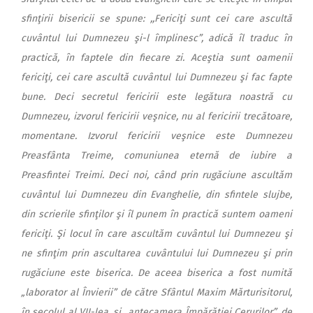
sfinţirii bisericii se spune: ,,Fericiţi sunt cei care ascultă
cuvântul lui Dumnezeu şi-l împlinesc”, adică îl traduc în
practică, în faptele din fiecare zi. Aceştia sunt oamenii
fericiţi, cei care ascultă cuvântul lui Dumnezeu şi fac fapte
bune. Deci secretul fericirii este legătura noastră cu
Dumnezeu, izvorul fericirii veşnice, nu al fericirii trecătoare,
momentane. Izvorul fericirii veşnice este Dumnezeu
Preasfânta Treime, comuniunea eternă de iubire a
Preasfintei Treimi. Deci noi, când prin rugăciune ascultăm
cuvântul lui Dumnezeu din Evanghelie, din sfintele slujbe,
din scrierile sfinţilor şi îl punem în practică suntem oameni
fericiţi. Şi locul în care ascultăm cuvântul lui Dumnezeu şi
ne sfinţim prin ascultarea cuvântului lui Dumnezeu şi prin
rugăciune este biserica. De aceea biserica a fost numită
„laborator al Învierii” de către Sfântul Maxim Mărturisitorul,
în secolul al VII-lea, şi „antecamera Împărăţiei Cerurilor”, de