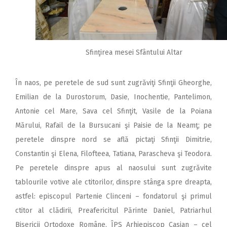
Sfinţirea mesei Sfântului Altar
În naos, pe peretele de sud sunt zugrăviţi Sfinţii Gheorghe,
Emilian de la Durostorum, Dasie, Inochentie, Pantelimon,
Antonie cel Mare, Sava cel Sfinţit, Vasile de la Poiana
Mărului, Rafail de la Bursucani şi Paisie de la Neamţ; pe
peretele dinspre nord se află pictaţi Sfinţii Dimitrie,
Constantin şi Elena, Filofteea, Tatiana, Parascheva şi Teodora.
Pe peretele dinspre apus al naosului sunt zugrăvite
tablourile votive ale ctitorilor, dinspre stânga spre dreapta,
astfel: episcopul Partenie Clinceni – fondatorul şi primul
ctitor al clădirii, Preafericitul Părinte Daniel, Patriarhul
Bisericii Ortodoxe Române, ÎPS Arhiepiscop Casian – cel