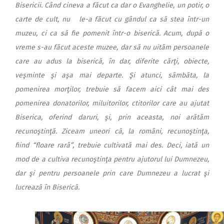
Bisericii. Când cineva a făcut ca dar o Evanghelie, un potir, o
carte de cult, nu le-a făcut cu gândul ca să stea într-un
muzeu, ci ca să fie pomenit într-o biserică. Acum, după o
vreme s-au făcut aceste muzee, dar să nu uităm persoanele
care au adus la biserică, în dar, diferite cărţi, obiecte,
veşminte şi aşa mai departe. Şi atunci, sâmbăta, la
pomenirea morţilor, trebuie să facem aici cât mai des
pomenirea donatorilor, miluitorilor, ctitorilor care au ajutat
Biserica, oferind daruri, şi, prin aceasta, noi arătăm
recunoştinţă. Ziceam uneori că, la români, recunoştinţa,
fiind “floare rară”, trebuie cultivată mai des. Deci, iată un
mod de a cultiva recunoştinţa pentru ajutorul lui Dumnezeu,
dar şi pentru persoanele prin care Dumnezeu a lucrat şi
lucrează în Biserică.