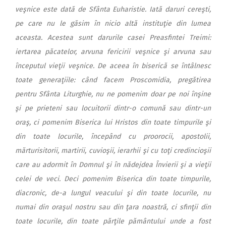
veşnice este dată de Sfânta Euharistie. Iată daruri cereşti,
pe care nu le găsim în nicio altă instituţie din lumea
aceasta. Acestea sunt darurile casei Preasfintei Treimi:
iertarea păcatelor, arvuna fericirii veşnice şi arvuna sau
începutul vieţii veşnice. De aceea în biserică se întâlnesc
toate generaţiile: când facem Proscomidia, pregătirea
pentru Sfânta Liturghie, nu ne pomenim doar pe noi înşine
şi pe prieteni sau locuitorii dintr-o comună sau dintr-un
oraş, ci pomenim Biserica lui Hristos din toate timpurile şi
din toate locurile, începând cu proorocii, apostolii,
mărturisitorii, martirii, cuvioşii, ierarhii şi cu toţi credincioşii
care au adormit în Domnul şi în nădejdea Învierii şi a vieţii
celei de veci. Deci pomenim Biserica din toate timpurile,
diacronic, de-a lungul veacului şi din toate locurile, nu
numai din oraşul nostru sau din ţara noastră, ci sfinţii din
toate locurile, din toate părţile pământului unde a fost