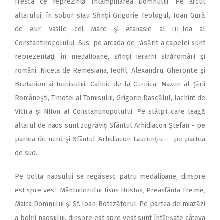
fresca ce reprezintă Întâmpinarea Domnului. Pe arcul
altarului, în sobor stau Sfinţii Grigorie Teologul, Ioan Gură
de Aur, Vasile cel Mare şi Atanasie al III-lea al
Constantinopolului. Sus, pe arcada de răsărit a capelei sunt
reprezentaţi, în medalioane, sfinţii ierarhi străromâni şi
români: Niceta de Remesiana, Teofil, Alexandru, Gherontie şi
Bretanion ai Tomisului, Calinic de la Cernica, Maxim al Ţării
Româneşti, Timotei al Tomisului, Grigorie Dascălul, Iachint de
Vicina şi Nifon al Constantinopolului. Pe stâlpii care leagă
altarul de naos sunt zugrăviţi Sfântul Arhidiacon Ştefan – pe
partea de nord şi Sfântul Arhidiacon Laurenţiu – pe partea
de sud.
Pe bolta naosului se regăsesc patru medalioane, dinspre
est spre vest: Mântuitorului Iisus Hristos, Preasfânta Treime,
Maica Domnului şi Sf. Ioan Botezătorul. Pe partea de miazăzi
a bolţii naosului, dinspre est spre vest sunt înfăţişate câteva