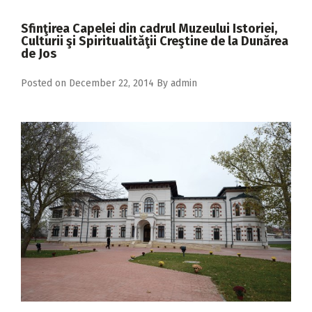
2018
Sfinţirea Capelei din cadrul Muzeului Istoriei,
2017
Culturii şi Spiritualităţii Creştine de la Dunărea
de Jos
2016
Posted on
December 22, 2014
By
admin
2015
2014
2013
2012
2011
2010
2009