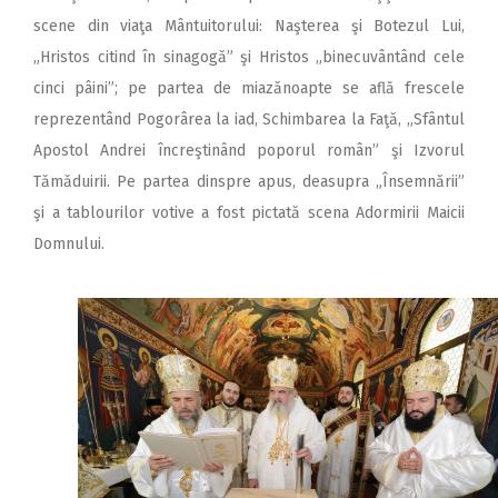
scene din viaţa Mântuitorului: Naşterea şi Botezul Lui,
„Hristos citind în sinagogă” şi Hristos „binecuvântând cele
cinci pâini”; pe partea de miazănoapte se află frescele
reprezentând Pogorârea la iad, Schimbarea la Faţă, „Sfântul
Apostol Andrei încreştinând poporul român” şi Izvorul
Tămăduirii. Pe partea dinspre apus, deasupra „Însemnării”
şi a tablourilor votive a fost pictată scena Adormirii Maicii
Domnului.