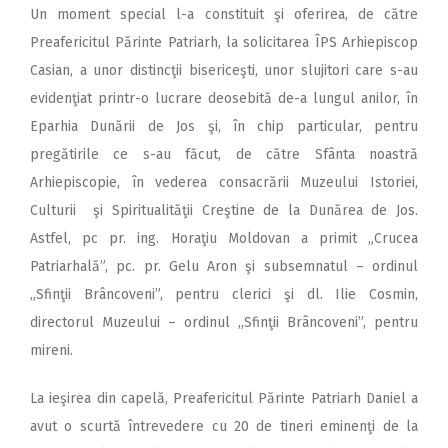
Un moment special l-a constituit şi oferirea, de către
Preafericitul Părinte Patriarh, la solicitarea ÎPS Arhiepiscop
Casian, a unor distincţii bisericeşti, unor slujitori care s-au
evidenţiat printr-o lucrare deosebită de-a lungul anilor, în
Eparhia Dunării de Jos şi, în chip particular, pentru
pregătirile ce s-au făcut, de către Sfânta noastră
Arhiepiscopie, în vederea consacrării Muzeului Istoriei,
Culturii şi Spiritualităţii Creştine de la Dunărea de Jos.
Astfel, pc pr. ing. Horaţiu Moldovan a primit „Crucea
Patriarhală”, pc. pr. Gelu Aron şi subsemnatul – ordinul
„Sfinţii Brâncoveni”, pentru clerici şi dl. Ilie Cosmin,
directorul Muzeului – ordinul „Sfinţii Brâncoveni”, pentru
mireni.
La ieşirea din capelă, Preafericitul Părinte Patriarh Daniel a
avut o scurtă întrevedere cu 20 de tineri eminenţi de la