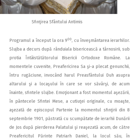
Sfinţirea Sfântului Antimis
00
Programul a început la ora 9
, cu înveşmântarea ierarhilor.
Slujba a decurs după rânduiala bisericească a târnosirii, sub
protia Întâistătătorului Bisericii Ortodoxe Române. La
momentele cuvenite, Preafericirea Sa şi-a plecat genunchii,
întru rugăciune, invocând harul Preasfântului Duh asupra
altarului şi a locaşului în care se vor săvârşi, de acum
înainte, sfintele slujbe. Emoţionant a fost momentul aşezării,
în pântecele Sfintei Mese, a cutiuţei originale, cu moaşte,
aşezată de episcopul Partenie la momentul sfinţirii din 8
septembrie 1901, păstrată cu scumpătate de ierarhii Dunării
de Jos după pierderea Palatului şi reaşezată acum, de către
Preafericitul Părinte Patriarh Daniel, la locul său, în