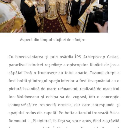
Aspect din timpul slujbei de sfinţire
Cu binecuvântarea şi prin osârdia ÎPS Arhiepiscop Casian,
paraclisul istoricei reşedinţe a episcopilor Dunării de Jos a
căpătat însă o frumuseţe cu totul aparte. Tavanul drept a
fost boltit şi întregul spaţiu interior a fost înveşmântat cu o
pictură bizantină de mare rafinament, realizată de maestrul
Ion Moldoveanu şi echipa sa de zugravi, într-o concepţie
iconografică ce respectă erminia, dar care corespunde şi
spaţiului redus din capelă. Pe bolta altarului tronează Maica
Domnului – „Platytera”, în faţa sa, spre apus, fiind zugrăvită