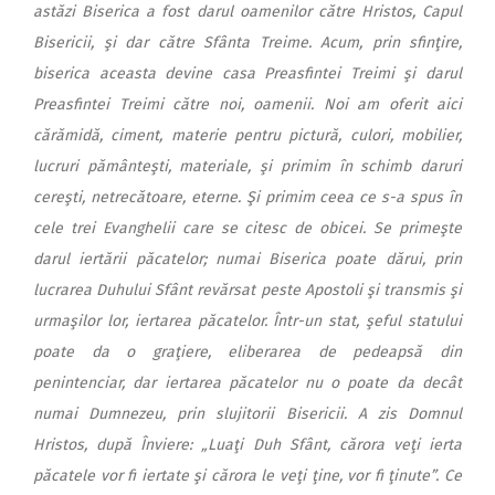
astăzi Biserica a fost darul oamenilor către Hristos, Capul
Bisericii, şi dar către Sfânta Treime. Acum, prin sfinţire,
biserica aceasta devine casa Preasfintei Treimi şi darul
Preasfintei Treimi către noi, oamenii. Noi am oferit aici
cărămidă, ciment, materie pentru pictură, culori, mobilier,
lucruri pământeşti, materiale, şi primim în schimb daruri
cereşti, netrecătoare, eterne. Şi primim ceea ce s-a spus în
cele trei Evanghelii care se citesc de obicei. Se primeşte
darul iertării păcatelor; numai Biserica poate dărui, prin
lucrarea Duhului Sfânt revărsat peste Apostoli şi transmis şi
urmaşilor lor, iertarea păcatelor. Într-un stat, şeful statului
poate da o graţiere, eliberarea de pedeapsă din
penintenciar, dar iertarea păcatelor nu o poate da decât
numai Dumnezeu, prin slujitorii Bisericii. A zis Domnul
Hristos, după Înviere: „Luaţi Duh Sfânt, cărora veţi ierta
păcatele vor fi iertate şi cărora le veţi ţine, vor fi ţinute”. Ce