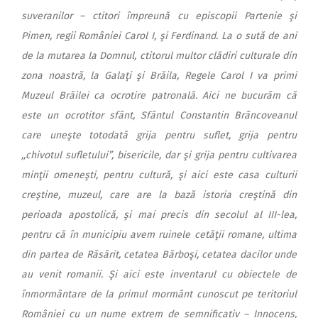
suveranilor – ctitori împreună cu episcopii Partenie şi
Pimen, regii României Carol I, şi Ferdinand. La o sută de ani
de la mutarea la Domnul, ctitorul multor clădiri culturale din
zona noastră, la Galaţi şi Brăila, Regele Carol I va primi
Muzeul Brăilei ca ocrotire patronală. Aici ne bucurăm că
este un ocrotitor sfânt, Sfântul Constantin Brâncoveanul
care uneşte totodată grija pentru suflet, grija pentru
,,chivotul sufletului”, bisericile, dar şi grija pentru cultivarea
minţii omeneşti, pentru cultură, şi aici este casa culturii
creştine, muzeul, care are la bază istoria creştină din
perioada apostolică, şi mai precis din secolul al III-lea,
pentru că în municipiu avem ruinele cetăţii romane, ultima
din partea de Răsărit, cetatea Bărboşi, cetatea dacilor unde
au venit romanii. Şi aici este inventarul cu obiectele de
înmormântare de la primul mormânt cunoscut pe teritoriul
României cu un nume extrem de semnificativ – Innocens,