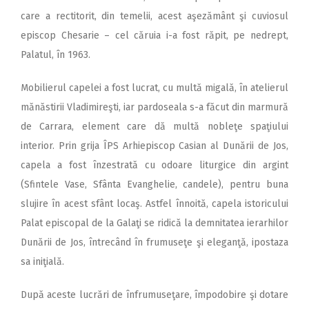
care a rectitorit, din temelii, acest aşezământ şi cuviosul
episcop Chesarie – cel căruia i-a fost răpit, pe nedrept,
Palatul, în 1963.
Mobilierul capelei a fost lucrat, cu multă migală, în atelierul
mănăstirii Vladimireşti, iar pardoseala s-a făcut din marmură
de Carrara, element care dă multă nobleţe spaţiului
interior. Prin grija ÎPS Arhiepiscop Casian al Dunării de Jos,
capela a fost înzestrată cu odoare liturgice din argint
(Sfintele Vase, Sfânta Evanghelie, candele), pentru buna
slujire în acest sfânt locaş. Astfel înnoită, capela istoricului
Palat episcopal de la Galaţi se ridică la demnitatea ierarhilor
Dunării de Jos, întrecând în frumuseţe şi eleganţă, ipostaza
sa iniţială.
După aceste lucrări de înfrumuseţare, împodobire şi dotare