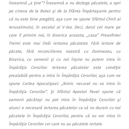
înseamnă ,,a ţine”? Înseamnă a nu dezlega păcatele, a opri
pe cineva de la Botez şi de la Sfânta Împărtaşanie pentru
că nu este bine pregătit, aşa cum ne spune Sfântul Chiril al
Ierusalimului, în secolul al V-lea. Deci, darul cel mare pe
care îl primim noi, în biserica aceasta, ,,casa” Preasfintei
Treimi este mai întâi iertarea păcatelor. Fără iertare de
păcate, fără reconcilierea noastră cu Dumnezeu, cu
Biserica, cu semenii şi cu noi înşine nu putem intra în
Împărăţia Cerurilor. Iertarea păcatelor este condiţie
prealabilă pentru a intra în Împărăţia Cerurilor, aşa cum ne
spune Cartea Apocalipsei: ,,Nimic necurat nu va intra în
Împărăţia Cerurilor”. Şi Sfântul Apostol Pavel spune că
oamenii păcătoşi nu pot intra în Împărăţia Cerurilor şi
atunci e necesară iertarea păcatelor ca să nu ducem cu noi
păcatele în Împărăţia Cerurilor, pentru că nu vor intra în
Împărăţia Cerurilor cei care nu au păcatele iertate.