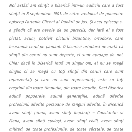
Noi astăzi am sfinţit o biserică într-un edificiu care a fost
sfinţit în 8 septembrie 1901, de către vrednicul de pomenire
episcop Partenie Cliceni al Dunării de Jos. Şi acel episcop s-
a gândit că era nevoie de un paraclis, dar iată el a fost
pictat, acum, potrivit picturii bizantine, ortodoxe, care
înseamnă cerul pe pământ. O biserică ortodoxă ne arată că
sfinţii din ceruri nu sunt departe, ci sunt aproape de noi.
Chiar dacă în Biserică intră un singur om, el nu se roagă
singur, ci se roagă cu toţi sfinţii din ceruri care sunt
reprezentaţi şi care nu sunt reprezentaţi, este cu toţi
creştinii din toate timpurile, din toate locurile. Deci Biserica
adună popoarele, adună generaţiile, adună diferite
profesiuni, diferite persoane de ranguri diferite. În Biserică
avem sfinţi ţărani, avem sfinţi împăraţi – Constantin si
Elena, avem sfinţi cuvioşi, avem sfinţi civili, avem sfinţi
militari, de toate profesiunile, de toate vârstele, de toate