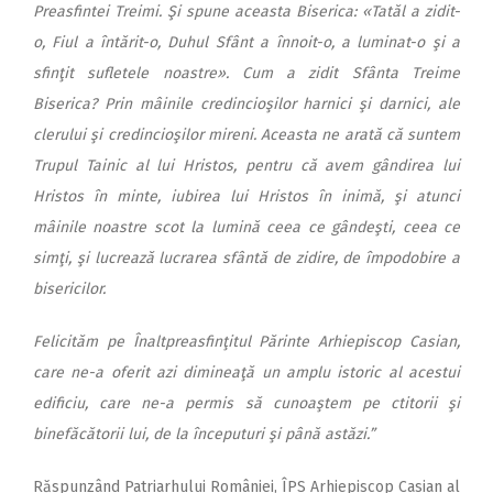
Preasfintei Treimi. Şi spune aceasta Biserica: «Tatăl a zidit-
o, Fiul a întărit-o, Duhul Sfânt a înnoit-o, a luminat-o şi a
sfinţit sufletele noastre». Cum a zidit Sfânta Treime
Biserica? Prin mâinile credincioşilor harnici şi darnici, ale
clerului şi credincioşilor mireni. Aceasta ne arată că suntem
Trupul Tainic al lui Hristos, pentru că avem gândirea lui
Hristos în minte, iubirea lui Hristos în inimă, şi atunci
mâinile noastre scot la lumină ceea ce gândeşti, ceea ce
simţi, şi lucrează lucrarea sfântă de zidire, de împodobire a
bisericilor.
Felicităm pe Înaltpreasfinţitul Părinte Arhiepiscop Casian,
care ne-a oferit azi dimineaţă un amplu istoric al acestui
edificiu, care ne-a permis să cunoaştem pe ctitorii şi
binefăcătorii lui, de la începuturi şi până astăzi.”
Răspunzând Patriarhului României, ÎPS Arhiepiscop Casian al