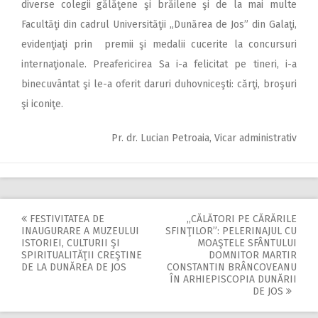
diverse colegii gălăţene şi brăilene şi de la mai multe
Facultăţi din cadrul Universităţii „Dunărea de Jos” din Galaţi,
evidenţiaţi prin premii şi medalii cucerite la concursuri
internaţionale. Preafericirea Sa i-a felicitat pe tineri, i-a
binecuvântat şi le-a oferit daruri duhovniceşti: cărţi, broşuri
şi iconiţe.
Pr. dr. Lucian Petroaia, Vicar administrativ
FESTIVITATEA DE
,,CĂLĂTORI PE CĂRĂRILE
Post
INAUGURARE A MUZEULUI
SFINŢILOR”: PELERINAJUL CU
ISTORIEI, CULTURII ŞI
MOAŞTELE SFÂNTULUI
navigation
SPIRITUALITĂŢII CREŞTINE
DOMNITOR MARTIR
DE LA DUNĂREA DE JOS
CONSTANTIN BRÂNCOVEANU
ÎN ARHIEPISCOPIA DUNĂRII
DE JOS