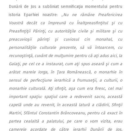
Dunării de Jos a subliniat semnificaţia momentului pentru
istoria Eparhiei noastre: ,,
Nu ne rămâne Preafericirea
Voastră decât ca împreună cu Înaltpreasfinţitul şi cu
Preasfinţiţii Părinţi, cu autorităţile civile şi militare şi cu
preacuvioşii părinţi şi cuviosul cin monahal, cu
personalităţile culturale prezente, să vă întoarcem, cu
recunoştinţă, cuvânt de mulţumire pentru că aţi adus aici, la
Galaţi, pe cel ce a instaurat, cum aţi spus aseară şi cum a
arătat marele Iorga, în Ţara Românească, o monarhie în
sensul de perfecţiune ierarhică a frumuseţii, a culturii, o
monarhie culturală. Aţi sfinţit, aşa cum era firesc, cel mai
important spaţiu: spaţiul care a redevenit sacru, această
capelă unde au revenit, în această latură a clădirii, Sfinţii
Martiri, Sfântul Constantin Brâncoveanu, pentru că exact în
partea cealaltă a palatului, pe care o vom vizita, erau
camerele acordate de către ierarhii Dunării de Jos,