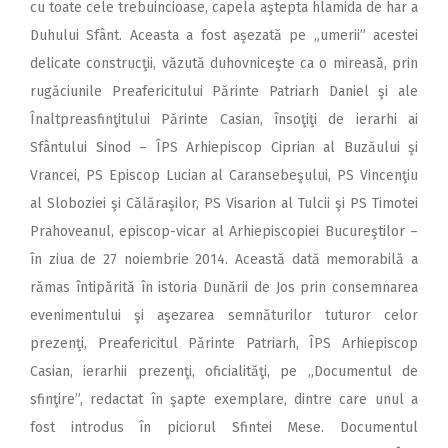
cu toate cele trebuincioase, capela aştepta hlamida de har a
Duhului Sfânt. Aceasta a fost aşezată pe „umerii” acestei
delicate construcţii, văzută duhovniceşte ca o mireasă, prin
rugăciunile Preafericitului Părinte Patriarh Daniel şi ale
Înaltpreasfinţitului Părinte Casian, însoţiţi de ierarhi ai
Sfântului Sinod – ÎPS Arhiepiscop Ciprian al Buzăului şi
Vrancei, PS Episcop Lucian al Caransebeşului, PS Vincenţiu
al Sloboziei şi Călăraşilor, PS Visarion al Tulcii şi PS Timotei
Prahoveanul, episcop-vicar al Arhiepiscopiei Bucureştilor –
în ziua de 27 noiembrie 2014. Această dată memorabilă a
rămas întipărită în istoria Dunării de Jos prin consemnarea
evenimentului şi aşezarea semnăturilor tuturor celor
prezenţi, Preafericitul Părinte Patriarh, ÎPS Arhiepiscop
Casian, ierarhii prezenţi, oficialităţi, pe „Documentul de
sfinţire”, redactat în şapte exemplare, dintre care unul a
fost introdus în piciorul Sfintei Mese. Documentul