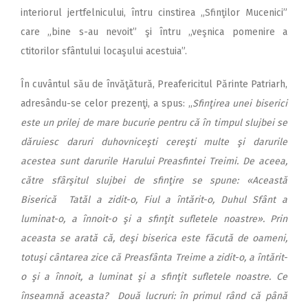
interiorul jertfelnicului, întru cinstirea „Sfinţilor Mucenici”
care „bine s-au nevoit” şi întru „veşnica pomenire a
ctitorilor sfântului locaşului acestuia”.
În cuvântul său de învăţătură, Preafericitul Părinte Patriarh,
adresându-se celor prezenţi, a spus: ,,
Sfinţirea unei biserici
este un prilej de mare bucurie pentru că în timpul slujbei se
dăruiesc daruri duhovniceşti cereşti multe şi darurile
acestea sunt darurile Harului Preasfintei Treimi. De aceea,
către sfârşitul slujbei de sfinţire se spune: «Această
Biserică Tatăl a zidit-o, Fiul a întărit-o, Duhul Sfânt a
luminat-o, a înnoit-o şi a sfinţit sufletele noastre». Prin
aceasta se arată că, deşi biserica este făcută de oameni,
totuşi cântarea zice că Preasfânta Treime a zidit-o, a întărit-
o şi a înnoit, a luminat şi a sfinţit sufletele noastre. Ce
înseamnă aceasta? Două lucruri: în primul rând că până