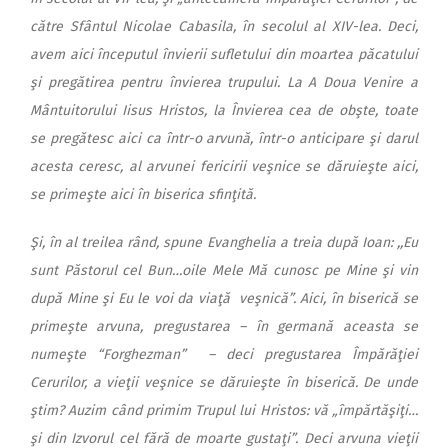
către Sfântul Nicolae Cabasila, în secolul al XIV-lea. Deci,
avem aici începutul învierii sufletului din moartea păcatului
şi pregătirea pentru învierea trupului. La A Doua Venire a
Mântuitorului Iisus Hristos, la Învierea cea de obşte, toate
se pregătesc aici ca într-o arvună, într-o anticipare şi darul
acesta ceresc, al arvunei fericirii veşnice se dăruieşte aici,
se primeşte aici în biserica sfinţită.
Şi, în al treilea rând, spune Evanghelia a treia după Ioan: ,,Eu
sunt Păstorul cel Bun…oile Mele Mă cunosc pe Mine şi vin
după Mine şi Eu le voi da viaţă veşnică”. Aici, în biserică se
primeşte arvuna, pregustarea – în germană aceasta se
numeşte “Forghezman” – deci pregustarea Împărăţiei
Cerurilor, a vieţii veşnice se dăruieşte în biserică. De unde
ştim? Auzim când primim Trupul lui Hristos: vă „împărtăşiţi…
şi din Izvorul cel fără de moarte gustaţi”. Deci arvuna vieţii