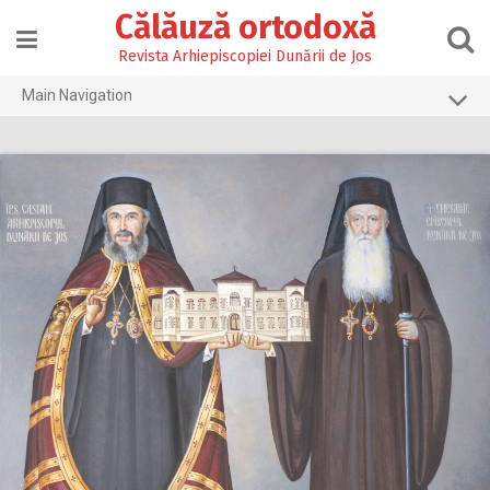
Skip
Călăuză ortodoxă
to
content
Revista Arhiepiscopiei Dunării de Jos
Main Navigation
Prima pagină
2026
2025
2024
2023
2022
2021
2020
2019