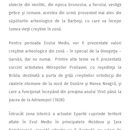
obiecte din neolitic, din epoca bronzului, a fierului, vestigii
getice şi romane, acestea din urmă provenind mai ales din
săpăturile arheologice de la Barboşi, cu care va începe
lumea vieţii creştine în zonă.
Pentru perioada Evului Mediu, vor fi prezentate valori
creştine arheologice din zonă – în special de la Dinogeţia –
Garvăn, dar nu numai. Printre alte teme va fi prezentată
succint activitatea Mitropoliei Proilaviei, cu reşedinţa la
Brăila, destinată a purta de grijă creştinilor ortodocşi din
raialele otomane de la nord de Dunăre şi Marea Neagră, şi
care a funcţionat începând din preajma anului 1540 până la
pacea de la Adrianopol (1828).
Întrucât zona istorică a actualei Eparhii cuprinde teritorii
aflate în Evul Mediu în principatele Moldova şi Ţara