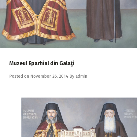
2018
2017
2016
2015
2014
2013
Muzeul Eparhial din Galaţi
2012
Posted on
November 26, 2014
By
admin
2011
2010
2009