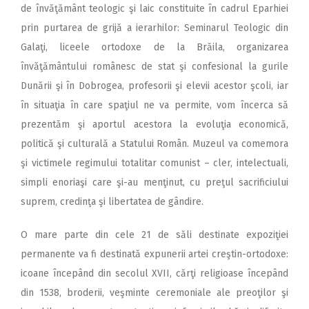
de învăţământ teologic şi laic constituite în cadrul Eparhiei
prin purtarea de grijă a ierarhilor: Seminarul Teologic din
Galaţi, liceele ortodoxe de la Brăila, organizarea
învăţământului românesc de stat şi confesional la gurile
Dunării şi în Dobrogea, profesorii şi elevii acestor şcoli, iar
în situaţia în care spaţiul ne va permite, vom încerca să
prezentăm şi aportul acestora la evoluţia economică,
politică şi culturală a Statului Român. Muzeul va comemora
şi victimele regimului totalitar comunist – cler, intelectuali,
simpli enoriaşi care şi-au menţinut, cu preţul sacrificiului
suprem, credinţa şi libertatea de gândire.
O mare parte din cele 21 de săli destinate expoziţiei
permanente va fi destinată expunerii artei creştin-ortodoxe:
icoane începând din secolul XVII, cărţi religioase începând
din 1538, broderii, veşminte ceremoniale ale preoţilor şi