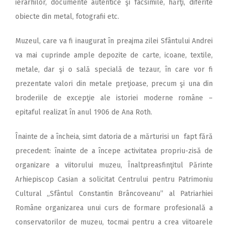
ierarhilor, documente autentice şi facsimile, hărţi, diferite
obiecte din metal, fotografii etc.
Muzeul, care va fi inaugurat în preajma zilei Sfântului Andrei
va mai cuprinde ample depozite de carte, icoane, textile,
metale, dar şi o sală specială de tezaur, în care vor fi
prezentate valori din metale preţioase, precum şi una din
broderiile de excepţie ale istoriei moderne române –
epitaful realizat în anul 1906 de Ana Roth.
Înainte de a încheia, simt datoria de a mărturisi un fapt fără
precedent: înainte de a începe activitatea propriu-zisă de
organizare a viitorului muzeu, Înaltpreasfinţitul Părinte
Arhiepiscop Casian a solicitat Centrului pentru Patrimoniu
Cultural „Sfântul Constantin Brâncoveanu” al Patriarhiei
Române organizarea unui curs de formare profesională a
conservatorilor de muzeu, tocmai pentru a crea viitoarele