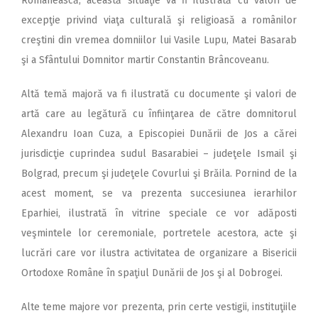
Românească, această situaţie va fi ilustrată cu valori de
excepţie privind viaţa culturală şi religioasă a românilor
creştini din vremea domniilor lui Vasile Lupu, Matei Basarab
şi a Sfântului Domnitor martir Constantin Brâncoveanu.
Altă temă majoră va fi ilustrată cu documente şi valori de
artă care au legătură cu înfiinţarea de către domnitorul
Alexandru Ioan Cuza, a Episcopiei Dunării de Jos a cărei
jurisdicţie cuprindea sudul Basarabiei – judeţele Ismail şi
Bolgrad, precum şi judeţele Covurlui şi Brăila. Pornind de la
acest moment, se va prezenta succesiunea ierarhilor
Eparhiei, ilustrată în vitrine speciale ce vor adăposti
veşmintele lor ceremoniale, portretele acestora, acte şi
lucrări care vor ilustra activitatea de organizare a Bisericii
Ortodoxe Române în spaţiul Dunării de Jos şi al Dobrogei.
Alte teme majore vor prezenta, prin certe vestigii, instituţiile