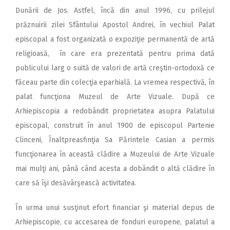
Dunării de Jos. Astfel, încă din anul 1996, cu prilejul
prăznuirii zilei Sfântului Apostol Andrei, în vechiul Palat
episcopal a fost organizată o expoziţie permanentă de artă
religioasă, în care era prezentată pentru prima dată
publicului larg o suită de valori de artă creştin-ortodoxă ce
făceau parte din colecţia eparhială. La vremea respectivă, în
palat funcţiona Muzeul de Arte Vizuale. După ce
Arhiepiscopia a redobândit proprietatea asupra Palatului
episcopal, construit în anul 1900 de episcopul Partenie
Clinceni, Înaltpreasfinţia Sa Părintele Casian a permis
funcţionarea în această clădire a Muzeului de Arte Vizuale
mai mulţi ani, până când acesta a dobândit o altă clădire în
care să îşi desăvârşească activitatea.
În urma unui susţinut efort financiar şi material depus de
Arhiepiscopie, cu accesarea de fonduri europene, palatul a