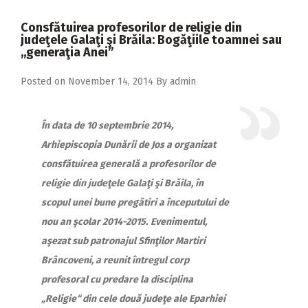
2018
Consfătuirea profesorilor de religie din
2017
judeţele Galaţi şi Brăila: Bogăţiile toamnei sau
,,generaţia Anei”
2016
Posted on
November 14, 2014
By
admin
2015
2014
În data de 10 septembrie 2014,
2013
Arhiepiscopia Dunării de Jos a organizat
2012
consfătuirea generală a profesorilor de
religie din judeţele Galaţi şi Brăila, în
2011
scopul unei bune pregătiri a începutului de
2010
nou an şcolar 2014-2015.
Evenimentul,
2009
aşezat sub patronajul Sfinţilor Martiri
Brâncoveni, a reunit întregul corp
profesoral cu predare la disciplina
„Religie“ din cele două judeţe ale Eparhiei