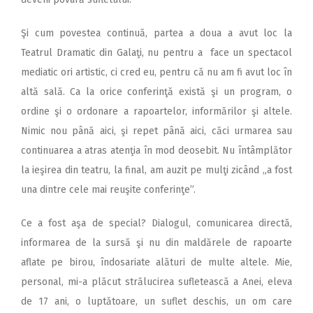
Şi cum povestea continuă, partea a doua a avut loc la
Teatrul Dramatic din Galaţi, nu pentru a face un spectacol
mediatic ori artistic, ci cred eu, pentru că nu am fi avut loc în
altă sală. Ca la orice conferinţă există şi un program, o
ordine şi o ordonare a rapoartelor, informărilor şi altele.
Nimic nou până aici, şi repet până aici, căci urmarea sau
continuarea a atras atenţia în mod deosebit. Nu întâmplător
la ieşirea din teatru, la final, am auzit pe mulţi zicând „a fost
una dintre cele mai reuşite conferinţe”.
Ce a fost aşa de special? Dialogul, comunicarea directă,
informarea de la sursă şi nu din maldărele de rapoarte
aflate pe birou, îndosariate alături de multe altele. Mie,
personal, mi-a plăcut strălucirea sufletească a Anei, eleva
de 17 ani, o luptătoare, un suflet deschis, un om care