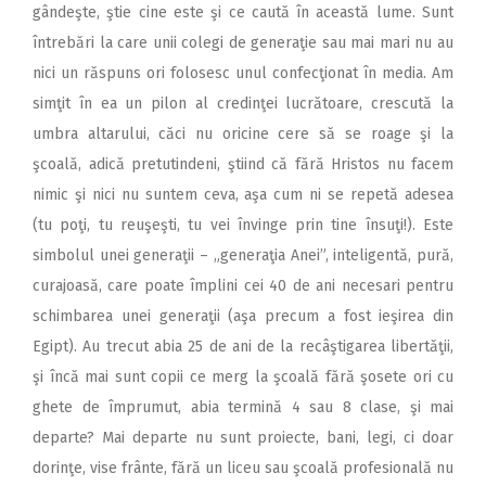
gândeşte, ştie cine este şi ce caută în această lume. Sunt
întrebări la care unii colegi de generaţie sau mai mari nu au
nici un răspuns ori folosesc unul confecţionat în media. Am
simţit în ea un pilon al credinţei lucrătoare, crescută la
umbra altarului, căci nu oricine cere să se roage şi la
şcoală, adică pretutindeni, ştiind că fără Hristos nu facem
nimic şi nici nu suntem ceva, aşa cum ni se repetă adesea
(tu poţi, tu reuşeşti, tu vei învinge prin tine însuţi!). Este
simbolul unei generaţii – „generaţia Anei”, inteligentă, pură,
curajoasă, care poate împlini cei 40 de ani necesari pentru
schimbarea unei generaţii (aşa precum a fost ieşirea din
Egipt). Au trecut abia 25 de ani de la recâştigarea libertăţii,
şi încă mai sunt copii ce merg la şcoală fără şosete ori cu
ghete de împrumut, abia termină 4 sau 8 clase, şi mai
departe? Mai departe nu sunt proiecte, bani, legi, ci doar
dorinţe, vise frânte, fără un liceu sau şcoală profesională nu