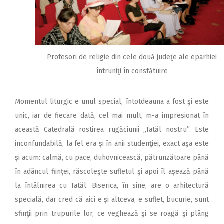
Profesori de religie din cele două judeţe ale eparhiei
întruniţi în consfătuire
Momentul liturgic e unul special, întotdeauna a fost şi este
unic, iar de fiecare dată, cel mai mult, m-a impresionat în
această Catedrală rostirea rugăciunii „Tatăl nostru”. Este
inconfundabilă, la fel era şi în anii studenţiei, exact aşa este
şi acum: calmă, cu pace, duhovnicească, pătrunzătoare până
în adâncul fiinţei, răscoleşte sufletul şi apoi îl aşează până
la întâlnirea cu Tatăl. Biserica, în sine, are o arhitectură
specială, dar cred că aici e şi altceva, e suflet, bucurie, sunt
sfinţii prin trupurile lor, ce veghează şi se roagă şi plâng