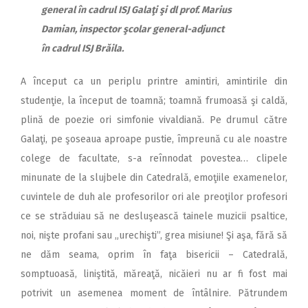
general în cadrul ISJ Galaţi şi dl prof. Marius
Damian, inspector şcolar general-adjunct
în cadrul ISJ Brăila.
A început ca un periplu printre amintiri, amintirile din
studenţie, la început de toamnă; toamnă frumoasă şi caldă,
plină de poezie ori simfonie vivaldiană. Pe drumul către
Galaţi, pe şoseaua aproape pustie, împreună cu ale noastre
colege de facultate, s-a reînnodat povestea… clipele
minunate de la slujbele din Catedrală, emoţiile examenelor,
cuvintele de duh ale profesorilor ori ale preoţilor profesori
ce se străduiau să ne desluşească tainele muzicii psaltice,
noi, nişte profani sau „urechişti”, grea misiune! Şi aşa, fără să
ne dăm seama, oprim în faţa bisericii – Catedrală,
somptuoasă, liniştită, măreaţă, nicăieri nu ar fi fost mai
potrivit un asemenea moment de întâlnire. Pătrundem