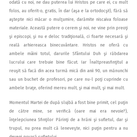
odată cu noi, ne dau puterea lui Hristos pe care ei, cu mult
folos, au oferit-o, gratis, în dar (aşa e la ortodocşi!), fără să
aştepte nici măcar o mulţumire, darămite niscaiva foloase
materiale. Această putere o cerem şi noi, ne vine prin preoţi
şi episcopi, şi nu e deloc tradiţională, ci foarte necesară şi
reală arhiereasca binecuvântare. Hristos ne oferă cu
ambele mâini totul, darurile Sfântului Duh şi răbdarea
lucrului care trebuie bine făcut. Iar Înaltpreasfinţitul a
reuşit să facă din acea turmă mică din anii 90, un mănunchi
sau un buchet de profesori, pe care nu-l poţi cuprinde cu
ambele braţe, oferind mereu mult, şi mai mult, şi mai mult.
Momentul Martei de după slujbă a fost bine primit, cel puţin
de către mine, se verifică (oare mai era nevoie?),
înţelepciunea Sfinţilor Părinţi de a hrăni şi sufletul, dar şi
trupul, nu prea mult că leneveşte, nici puţin pentru a nu
deveni povară sufletului.