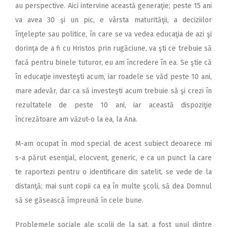
au perspective. Aici intervine această generaţie; peste 15 ani
va avea 30 şi un pic, e vârsta maturităţii, a deciziilor
înţelepte sau politice, în care se va vedea educaţia de azi şi
dorinţa de a fi cu Hristos prin rugăciune, va şti ce trebuie să
facă pentru binele tuturor, eu am încredere în ea. Se ştie că
în educaţie investeşti acum, iar roadele se văd peste 10 ani,
mare adevăr, dar ca să investeşti acum trebuie să şi crezi în
rezultatele de peste 10 ani, iar această dispoziţie
încrezătoare am văzut-o la ea, la Ana.
M-am ocupat în mod special de acest subiect deoarece mi
s-a părut esenţial, elocvent, generic, e ca un punct la care
te raportezi pentru o identificare din satelit, se vede de la
distanţă; mai sunt copii ca ea în multe şcoli, să dea Domnul
să se găsească împreună în cele bune.
Problemele sociale ale şcolii de la sat, a fost unul dintre