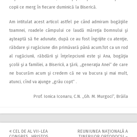
copii ce merg în fiecare duminică la Biserică.
Am intitulat acest articol astfel pe când admiram bogăţiile
toamnei, roadele câmpului ce laudă măreţia Domnului şi
aşteaptă să fie adunate, după ce au fost îngrijite cu atenţie,
răbdare şi rugăciune din primăvară până acum.Tot ca un rod
al rugăciunii, răbdării şi înţelepciunii este şi Ana, bogăţia
şcolii şi a familiei, a Bisericii, a ţării, „generaţia Anei” de care
ne bucurăm acum şi credem că ne va bucura şi mai mult,
atunci, cînd va ajunge „grâu copt” .
Prof. Ionica Iconaru, C.N. „Gh. M. Murgoci”, Brăila
CEL DE AL VII-LEA
REUNIUNEA NAŢIONALĂ A
CONGRES ,,HRISTOS
TINERILOR ORTODOCŞI –