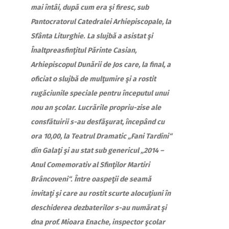
mai întâi, după cum era şi firesc, sub
Pantocratorul Catedralei Arhiepiscopale, la
Sfânta Liturghie.
La slujbă a asistat şi
Înaltpreasfinţitul Părinte Casian,
Arhiepiscopul Dunării de Jos care, la final, a
oficiat o slujbă de mulţumire şi a rostit
rugăciunile speciale pentru începutul unui
nou an şcolar.
Lucrările propriu-zise ale
consfătuirii s-au desfăşurat, începând cu
ora 10,00, la Teatrul Dramatic „Fani Tardini“
din Galaţi şi au stat sub genericul „2014 –
Anul Comemorativ al Sfinţilor Martiri
Brâncoveni“.
Între oaspeţii de seamă
invitaţi şi care au rostit scurte alocuţiuni în
deschiderea dezbaterilor s-au numărat şi
dna prof. Mioara Enache, inspector şcolar