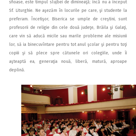
sfioase, este timpul slujbei de dimineaţă; încă nu a început
Sf. Liturghie. Ne aşezăm în locurile pe care, şi studente la
preferam. Încetişor, Biserica se umple de creştini, sunt
profesorii de religie din cele două judeţe, Brăila şi Galaţi,
care vin să aducă micile sau marile probleme ale misiunii
lor, să ia binecuvîntare pentru tot anul şcolar şi pentru toţi
copiii şi să plece spre cătunele ori colegiile, unde îi
aşteaptă ea, generaţia nouă, liberă, matură, aproape
deplină.