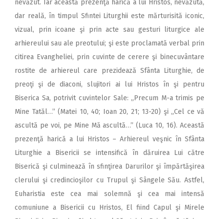
nevăzut. Iar această prezenţă harică a lui Hristos, nevăzută,
dar reală, în timpul Sfintei Liturghii este mărturisită iconic,
vizual, prin icoane şi prin acte sau gesturi liturgice ale
arhiereului sau ale preotului; şi este proclamată verbal prin
citirea Evangheliei, prin cuvinte de cerere şi binecuvântare
rostite de arhiereul care prezidează Sfânta Liturghie, de
preoţi şi de diaconi, slujitori ai lui Hristos în şi pentru
Biserica Sa, potrivit cuvintelor Sale: „Precum M-a trimis pe
Mine Tatăl…” (Matei
10, 40; Ioan
20, 21; 13-20) şi „Cel ce vă
ascultă pe voi, pe Mine Mă ascultă…” (Luca 10, 16). Această
prezenţă harică a lui Hristos – Arhiereul veşnic în Sfânta
Liturghie a Bisericii se intensifică în dăruirea Lui către
Biserică şi culminează în sfinţirea Darurilor şi împărtăşirea
clerului şi credincioşilor cu Trupul şi Sângele Său. Astfel,
Euharistia este cea mai solemnă şi cea mai intensă
comuniune a Bisericii cu Hristos, El fiind Capul şi Mirele