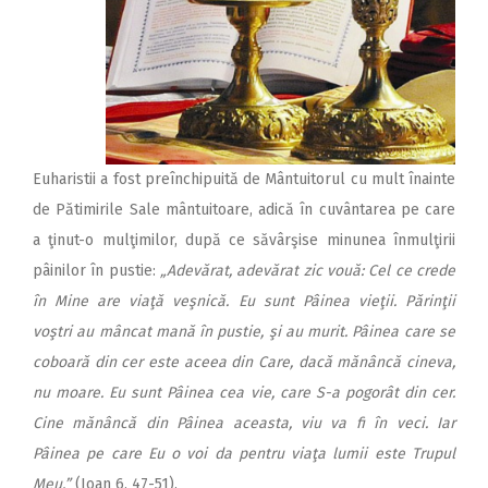
Euharistii a fost preînchipuită de Mântuitorul cu mult înainte
de Pătimirile Sale mântuitoare, adică în cuvântarea pe care
a ţinut-o mulţimilor, după ce săvârşise minunea înmulţirii
pâinilor în pustie:
„Adevărat, adevărat zic vouă: Cel ce crede
în Mine are viaţă veşnică. Eu sunt Pâinea vieţii. Părinţii
voştri au mâncat mană în pustie, şi au murit. Pâinea care se
coboară din cer este aceea din Care, dacă mănâncă cineva,
nu moare. Eu sunt Pâinea cea vie, care S-a pogorât din cer.
Cine mănâncă din Pâinea aceasta, viu va fi în veci. Iar
Pâinea pe care Eu o voi da pentru viaţa lumii este Trupul
Meu.”
(Ioan 6, 47-51).