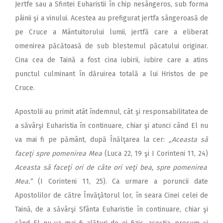
Jertfe sau a Sfintei Euharistii în chip nesângeros, sub forma
pâinii şi a vinului. Acestea au prefigurat jertfa sângeroasă de
pe Cruce a Mântuitorului lumii, jertfă care a eliberat
omenirea păcătoasă de sub blestemul păcatului originar.
Cina cea de Taină a fost cina iubirii, iubire care a atins
punctul culminant în dăruirea totală a lui Hristos de pe
Cruce.
Apostolii au primit atât îndemnul, cât şi responsabilitatea de
a săvârşi Euharistia în continuare, chiar şi atunci când El nu
va mai fi pe pământ, după Înălţarea la cer:
„Aceasta să
faceţi spre pomenirea Mea
(Luca 22, 19 şi I Corinteni 11, 24)
Aceasta să faceţi ori de câte ori veţi bea, spre pomenirea
Mea.”
(I Corinteni
11, 25). Ca urmare a poruncii date
Apostolilor de către Învăţătorul lor, în seara Cinei celei de
Taină, de a săvârşi Sfânta Euharistie în continuare, chiar şi