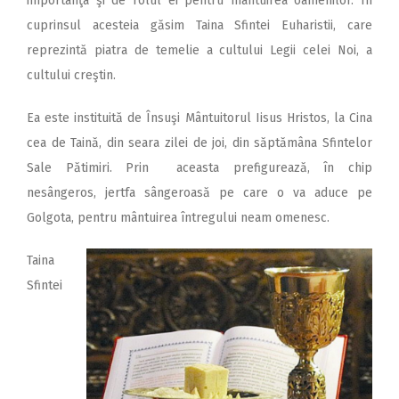
importanţa şi de rolul ei pentru mântuirea oamenilor. În
cuprinsul acesteia găsim Taina Sfintei Euharistii, care
reprezintă piatra de temelie a cultului Legii celei Noi, a
cultului creştin.
Ea este instituită de Însuşi Mântuitorul Iisus Hristos, la Cina
cea de Taină, din seara zilei de joi, din săptămâna Sfintelor
Sale Pătimiri. Prin aceasta prefigurează, în chip
nesângeros, jertfa sângeroasă pe care o va aduce pe
Golgota, pentru mântuirea întregului neam omenesc.
Taina
Sfintei