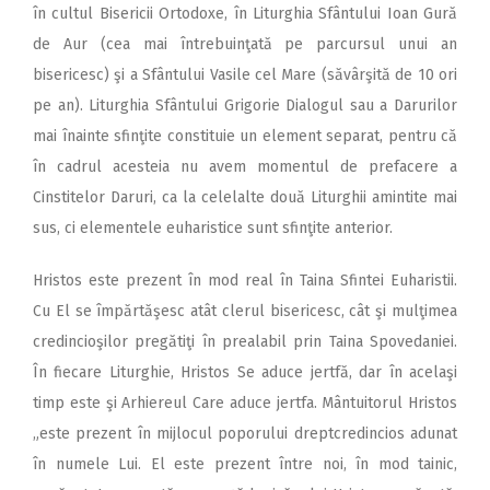
în cultul Bisericii Ortodoxe, în Liturghia Sfântului Ioan Gură
de Aur (cea mai întrebuinţată pe parcursul unui an
bisericesc) şi a Sfântului Vasile cel Mare (săvârşită de 10 ori
pe an). Liturghia Sfântului Grigorie Dialogul sau a Darurilor
mai înainte sfinţite constituie un element separat, pentru că
în cadrul acesteia nu avem momentul de prefacere a
Cinstitelor Daruri, ca la celelalte două Liturghii amintite mai
sus, ci elementele euharistice sunt sfinţite anterior.
Hristos este prezent în mod real în Taina Sfintei Euharistii.
Cu El se împărtăşesc atât clerul bisericesc, cât şi mulţimea
credincioşilor pregătiţi în prealabil prin Taina Spovedaniei.
În fiecare Liturghie, Hristos Se aduce jertfă, dar în acelaşi
timp este şi Arhiereul Care aduce jertfa. Mântuitorul Hristos
„este prezent în mijlocul poporului dreptcredincios adunat
în numele Lui. El este prezent între noi, în mod tainic,