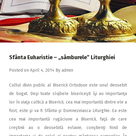
2018
2017
2016
2015
2014
Sfânta Euharistie – ,,sâmburele” Liturghiei
2013
Posted on
April 4, 2014
By
admin
2012
2011
Cultul divin public al Bisericii Ortodoxe este unul deosebit
2010
de bogat. Deşi toate slujbele bisericeşti îşi au importanţa
lor în viaţa cultică a Bisericii, cea mai importantă dintre ele a
2009
fost, este şi va fi Sfânta şi Dumnezeiasca Liturghie. Ea este
cea mai importantă rugăciune a Bisericii, faţă de care
creştinii au o deosebită evlavie, conştienţi fiind de