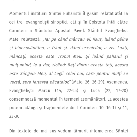
Momentul instituirii Sfintei Euharistii îl găsim relatat atât la
cei trei evanghelişti sinoptici, cât şi în Epistola întâi către
Corinteni a Sfântului Apostol Pavel. Sfântul Evanghelist
Matei relatează:
„Iar pe când mâncau ei, Iisus, luând pâine
şi binecuvântând, a frânt şi, dând ucenicilor, a zis: Luaţi,
mâncaţi, acesta este Trupul Meu. Şi luând paharul şi
mulţumind, le-a dat, zicând: Beţi dintru acesta toţi, acesta
este Sângele Meu, al Legii celei noi, care pentru mulţi se
varsă, spre iertarea păcatelor.”
(Matei 26, 26-29). Asemenea,
Evangheliştii Marcu (14, 22-25) şi Luca (22, 17-20)
consemnează momentul în termeni asemănători. La acestea
putem adăuga şi fragmentele din I Corinteni 10, 16-17 şi 11,
23-30.
Din textele de mai sus vedem lămurit întemeierea Sfintei