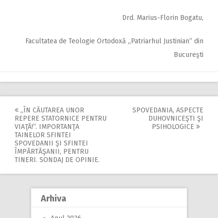
Drd. Marius-Florin Bogatu,
Facultatea de Teologie Ortodoxă „Patriarhul Justinian” din
Bucureşti
,,ÎN CĂUTAREA UNOR
SPOVEDANIA, ASPECTE
Post
REPERE STATORNICE PENTRU
DUHOVNICEŞTI ŞI
VIAŢĂ!”. IMPORTANŢA
PSIHOLOGICE
navigation
TAINELOR SFINTEI
SPOVEDANII ŞI SFINTEI
ÎMPĂRTĂŞANII, PENTRU
TINERI. SONDAJ DE OPINIE.
Arhiva