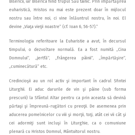
Bisericii, iar Biserica fiind trupul Său tainic. Prin împărtăşirea
euharistică, Hristos nu mai este prezent doar în mijlocul
nostru sau între noi, ci vine înlăuntrul nostru, în noi. El
devine ,,Viaţa vieţii noastre” (cf. Ioan 6, 56-57).”
Terminologia referitoare la Euharistie a avut, în decursul
timpului, o dezvoltare normală. Ea a fost numită ,,Cina
Domnului”, ,,jertfă”, ,,frângerea pâinii”, ,,împărtăşire”,
,,cuminecătură” etc.
Credincioşii au un rol activ şi important în cadrul Sfintei
Liturghii. Ei aduc darurile de vin şi pâine (sub forma
prescurii) la Sfântul Altar pentru ca prin aceasta să devină
părtaşi şi împreună-rugători cu preoţii. De asemenea prin
aducerea pomelnicelor cu viii şi morţii, toţi, atât cei vii cât şi
cei adormiţi sunt incluşi în Liturghie, ca o comuniune
plenară cu Hristos Domnul, Mântuitorul nostru.