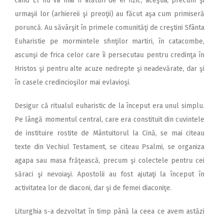
când El nu va mai fi alături de ei fizic, aceştia, precum şi
urmaşii lor (arhiereii şi preoţii) au făcut aşa cum primiseră
poruncă. Au săvârşit în primele comunităţi de creştini Sfânta
Euharistie pe mormintele sfinţilor martiri, în catacombe,
ascunşi de frica celor care îi persecutau pentru credinţa în
Hristos şi pentru alte acuze nedrepte şi neadevărate, dar şi
în casele credincioşilor mai evlavioşi.
Desigur că ritualul euharistic de la început era unul simplu.
Pe lângă momentul central, care era constituit din cuvintele
de instituire rostite de Mântuitorul la Cină, se mai citeau
texte din Vechiul Testament, se citeau Psalmi, se organiza
agapa sau masa frăţească, precum şi colectele pentru cei
săraci şi nevoiaşi. Apostolii au fost ajutaţi la început în
activitatea lor de diaconi, dar şi de femei diaconiţe.
Liturghia s-a dezvoltat în timp până la ceea ce avem astăzi