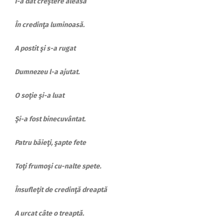
I-a dat creştere aleasă
În credinţa luminoasă.
A postit şi s-a rugat
Dumnezeu l-a ajutat.
O soţie şi-a luat
Şi-a fost binecuvântat.
Patru băieţi, şapte fete
Toţi frumoşi cu-nalte spete.
Însufleţit de credinţă dreaptă
A urcat câte o treaptă.