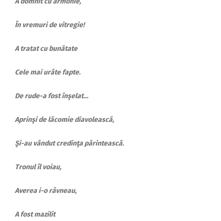
A domnit cu armonie,
În vremuri de vitregie!
A tratat cu bunătate
Cele mai urâte fapte.
De rude-a fost înşelat…
Aprinşi de lăcomie diavolească,
Şi-au vândut credinţa părintească.
Tronul îl voiau,
Averea i-o râvneau,
A fost mazilit