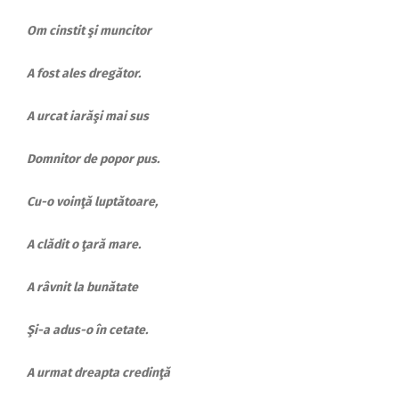
Om cinstit şi muncitor
A fost ales dregător.
A urcat iarăşi mai sus
Domnitor de popor pus.
Cu-o voinţă luptătoare,
A clădit o ţară mare.
A râvnit la bunătate
Şi-a adus-o în cetate.
A urmat dreapta credinţă