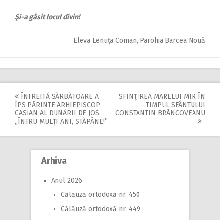
Şi-a găsit locul divin!
Eleva Lenuţa Coman, Parohia Barcea Nouă
ÎNTREITĂ SĂRBĂTOARE A
SFINŢIREA MARELUI MIR ÎN
Post
ÎPS PĂRINTE ARHIEPISCOP
TIMPUL SFÂNTULUI
CASIAN AL DUNĂRII DE JOS.
CONSTANTIN BRÂNCOVEANU
navigation
,,ÎNTRU MULŢI ANI, STĂPÂNE!”
Arhiva
Anul 2026
Călăuză ortodoxă nr. 450
Călăuză ortodoxă nr. 449