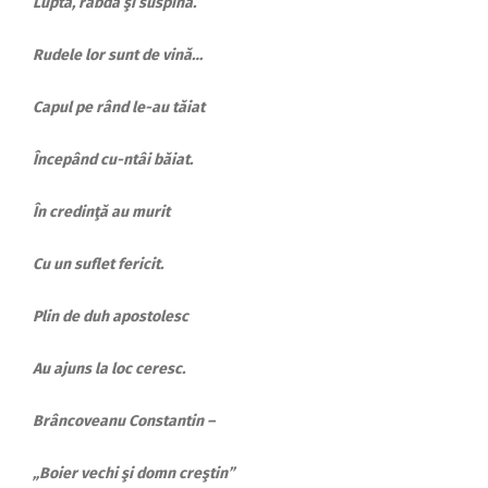
Luptă, rabdă şi suspină.
Rudele lor sunt de vină…
Capul pe rând le-au tăiat
Începând cu-ntâi băiat.
În credinţă au murit
Cu un suflet fericit.
Plin de duh apostolesc
Au ajuns la loc ceresc.
Brâncoveanu Constantin –
„Boier vechi şi domn creştin”