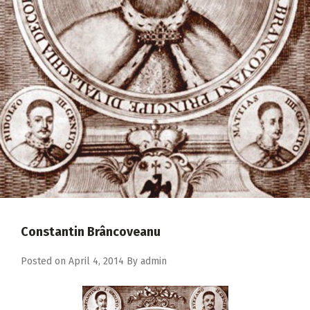
2018
2017
2016
2015
2014
2013
2012
2011
2010
Constantin Brâncoveanu
2009
Posted on
April 4, 2014
By
admin