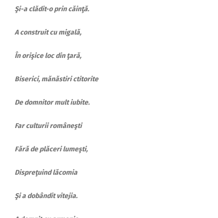
Şi-a clădit-o prin căinţă.
A construit cu migală,
În orişice loc din ţară,
Biserici, mănăstiri ctitorite
De domnitor mult iubite.
Far culturii româneşti
Fără de plăceri lumeşti,
Dispreţuind lăcomia
Şi a dobândit vitejia.