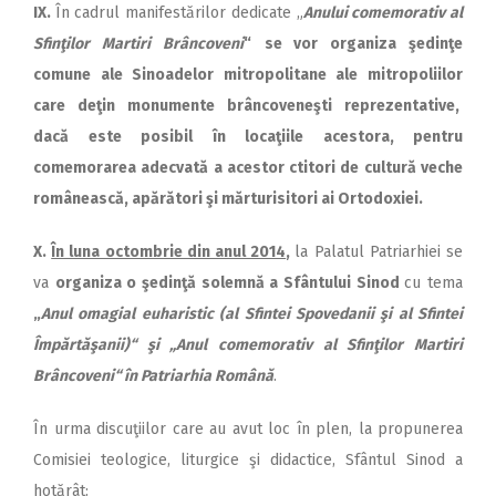
IX.
În cadrul manifestărilor dedicate „
Anului comemorativ al
Sfinţilor Martiri Brâncoveni
“
se vor organiza şedinţe
comune ale Sinoadelor mitropolitane ale mi­tropoliilor
care deţin monumente brâncoveneşti reprezentative,
dacă este posibil în lo­ca­ţi­i­le acestora, pentru
comemorarea adecvată a acestor ctitori de cultură veche
românească, apărători şi mărturisitori ai Ortodoxiei.
X.
În luna octombrie din anul 2014
,
la Palatul Patriarhiei se
va
organiza o şedinţă solemnă a Sfântului Sinod
cu tema
„
Anul omagial euharistic (al Sfintei Spovedanii şi al Sfintei
Îm­păr­tă­şa­nii)“ şi „Anul comemorativ al Sfinţilor Martiri
Brâncoveni“ în Patriarhia Română
.
În urma discuţiilor care au avut loc în plen, la propunerea
Comisiei teologice, liturgice şi didactice, Sfântul Sinod a
hotărât: