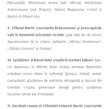
(Bucureşti),
Mănăstirea Hurezi
(jud. Vâlcea),
Mănăstirea
Brân­co­veanu
(jud. Braşov),
Palatul Mogoşoaia
, scrisul şi
tiparul în timpul său.
9. Sfântul Martir Constantin Brâncoveanu şi preocupările
sale în domeniul asistenţei sociale
: grija faţă de cei săraci,
Aşezămintele de la Colţea
, spitalele „
Sfântul Pantelimon
“
,
„Sfân­tul Visarion“
şi
Dudeşti
.
10. Sprijinitor al Răsăritului creştin în vremuri tulburi
: ti­pa­
rul bisericesc în diferite limbi străine destinat Bisericilor
ortodoxe surori aflate în suferinţă (greacă, siriană, arabă,
cauca­zi­ană), găzduirea de patriarhi, mitropoliţi şi dascăli din
O­ri­en­tul creştin, generoase donaţii pentru sprijinirea
locurilor sfin­te ale Ortodoxiei.
11. Destinul comun al Sfân­tu­lui Voievod Martir Constantin