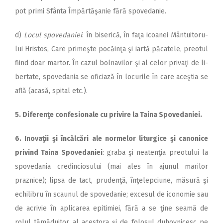
pot primi Sfânta Împărtăşanie fără spovedanie.
d)
Locul spovedaniei
: în bi­serică, în faţa icoanei Mân­tu­i­to­ru­
lui Hristos, Care primeşte po­căinţa şi iartă păcatele, preotul
fiind doar martor. În cazul bolnavilor şi al celor privaţi de li­
bertate, spovedania se oficiază în locurile în care aceştia se
află (acasă, spital etc.).
5. Diferenţe confesionale cu privire la Taina Spovedaniei.
6. Inovaţii şi încălcări ale nor­melor liturgice şi canonice
pri­vind Taina Spovedaniei
: graba şi neatenţia preotului la
spovedania credinciosului (mai ales în ajunul marilor
praznice); lipsa de tact, prudenţă, înţelepciune, măsură şi
echilibru în scaunul de spovedanie; excesul de ico­no­mie sau
de acrivie în aplicarea epitimiei, fără a se ţine seamă de
rolul tămăduitor al acestora şi de folosul duhovnicesc pe