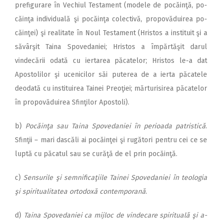
prefigurare în Vechiul Tes­ta­ment (modele de pocăinţă, po­
căinţa individuală şi pocăinţa colectivă, propovăduirea po­
că­in­ţei) şi realitate în Noul Tes­ta­ment (Hristos a instituit şi a
să­vârşit Taina Spovedaniei; Hris­tos a împărtăşit darul
vindecării odată cu iertarea păcatelor; Hris­tos le-a dat
Apostolilor şi ucenicilor săi puterea de a ierta păcatele
deodată cu instituirea Tainei Preoţiei; mărturisirea păcatelor
în propovăduirea Sfin­ţilor Apostoli).
b)
Pocăinţa sau Taina Spo­ve­daniei în perioada patristică
.
Sfinţii – mari dascăli ai pocăinţei şi rugători pentru cei ce se
luptă cu păcatul sau se curăţă de el prin pocăinţă.
c)
Sensurile şi semnificaţiile Tai­nei Spovedaniei în teologia
şi spiritualitatea ortodoxă contemporană
.
d)
Taina Spovedaniei ca mij­loc de vindecare spirituală şi a­