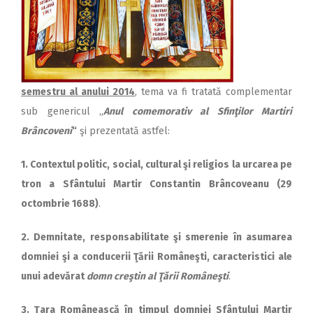
semestru al a­nu­lui 2014
, tema va fi tratată com­plementar
sub genericul „
A­nul comemorativ al Sfinţilor Martiri
Brâncoveni
“
şi prezentată astfel:
1. Contextul politic, social, cul­tural şi religios la urcarea pe
tron a Sfântului Martir Con­stan­tin Brâncoveanu (29
octom­brie 1688)
.
2. Demnitate, responsabilitate şi smerenie în asumarea
dom­niei şi a conducerii Ţării Ro­mâ­neşti, caracteristici ale
unui adevărat
domn creştin al Ţării Româneşti
.
3. Ţara Românească în timpul domniei Sfântului Martir