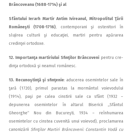
Brâncoveanu (1688-1714) şi al
Sfântului Ierarh Martir Antim Ivireanul, Mitropolitul Ţării
Româneşti (1708-1716)
, contemporani şi ostenitori în
slujirea culturii şi educaţiei, martiri pentru apărarea
credinţei ortodoxe.
12. Importanţa martiriului Sfin­ţilor Brâncoveni
pentru cre­
dinţa ortodoxă şi neamul românesc.
13. Recunoştinţă şi sfinţenie
: a­ducerea osemintelor sale în
ţară (1720), primul parastas la mormântul voievodului
(1914), paşi pe calea cinstirii sale ca sfânt (1932 –
depunerea osemin­telor în altarul Bisericii „Sfântul
Gheorghe“ Nou din Bucureşti, 1934 – reînhumarea
osemintelor cu cinstea cuvenită unui vo­ie­vod), proclamarea
canonizării
Sfinţilor Martiri Brâncoveni: Constantin Vodă cu