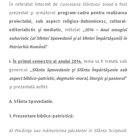
În referatul întocmit de
Can­celaria Sfântului Sinod
a fost
prezentat şi următorul
program-cadru pentru realizarea
proiectului, sub aspect religios-du­hov­ni­cesc, cultural-
editorialistic şi mediatic,
intitulat
„
2014 – Anul omagial
euharistic (al Sfintei Spo­vedanii şi al Sfintei Îm­păr­tă­şanii) în
Patriarhia Română
“
:
I.
În primul semestru al a­nu­lui 2014
,
tema va fi tratată sub
genericul
„
Sfânta Spovedanie şi Sfânta Împărtăşanie sub
aspect biblico-patristic, dogmatic-mo­ral, liturgic şi pastoral
“
şi pre­zentată astfel:
A. Sfânta Spovedanie.
1. Prezentare biblico-patristică:
a)
Pocăinţa sau mărturisirea păcatelor în Sfânta Scriptură
: