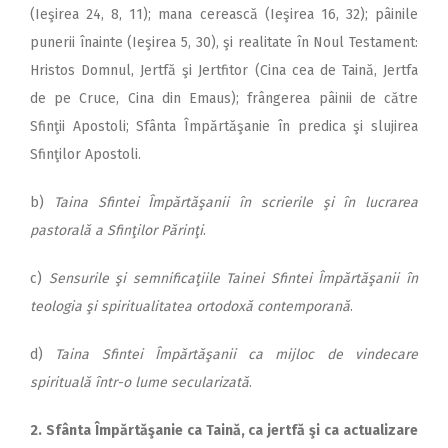
(Ieşirea 24, 8, 11); mana cerească (Ieşirea 16, 32); pâinile
punerii înainte (Ie­şirea 5, 30), şi realitate în Noul Testament:
Hristos Dom­nul, Jertfă şi Jertfitor (Cina cea de Taină, Jertfa
de pe Cruce, Cina din Emaus); frângerea pâi­nii de către
Sfinţii Apostoli; Sfân­ta Împărtăşanie în predica şi slujirea
Sfinţilor Apostoli.
b)
Taina Sfintei Împărtăşanii în scrierile şi în lucrarea
pastorală a Sfinţilor Părinţi
.
c)
Sensurile şi semnificaţiile Tai­nei Sfintei Împărtăşanii în
teologia şi spiritualitatea ortodoxă contemporană
.
d)
Taina Sfintei Împărtăşanii ca mijloc de vindecare
spirituală într-o lume secularizată
.
2. Sfânta Împărtăşanie ca Tai­nă, ca jertfă şi ca actualizare