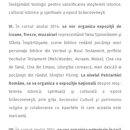
învăţământ teologic pentru valorificarea moştenirii istorice,
cultural-istorice şi spirituale a epocii brâncoveneşti.
VI.
În cursul anului 2014,
se vor organiza expoziţii de
icoane, fresce, mozaicuri
reprezentând Taina Spovedaniei şi
Sfânta Îm­păr­tăşanie, scene biblice redând pocăinţa unor
personaje biblice din Vechiul şi Noul Testament, jertfele
Vechiului Testament (Mel­chisedec, Avraam, Moise), Cina cea
de Taină, Cina din E­maus, Liturghia cerească, mari dascăli ai
pocăinţei din rândul Sfinţilor Părinţi.
La nivelul Pa­triarhiei
Române, se va organiza o expoziţie naţională
despre moş­
tenirea istorică, spirituală şi culturală a epocii
brâncoveneşti, prin grija
Sectorului Cultură şi patrimoniu
religios
şi colaborarea cu eparhiile în care a­ceasta este
marcantă.
VII.
În cursul anului 2014,
se vor organiza pelerinaje în ţară