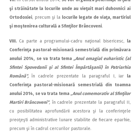
şi străinătate la locurile unde au vieţuit mari duhovnici ai
Or­to­do­xiei
, precum şi la
locurile le­ga­te de viaţa, martiriul
şi moş­te­nirea culturală a Sfinţilor Brân­coveni
.
VIII.
Ca parte a programului-cadru naţional bisericesc,
la
Con­ferinţa pastoral-misionară semestrială din primăvara
anului 2014,
se va trata tema
„Anul omagial euharistic (al
Sfintei Spovedanii şi al Sfintei Îm­păr­tă­şanii) în Patriarhia
Română“,
în cadrele prezentate la paragraful I, iar
la
Conferinţa pastoral-misionară semestrială din toamna
anului 2014, se va trata tema „
Anul comemorativ al Sfinţilor
Martiri Brâncoveni“
,
în cadrele prezentate la paragraful II,
cu posibilitatea aprofundării acestora şi la conferinţele
preoţeşti administrative lunare stabilite de fiecare eparhie,
precum şi în cadrul cercurilor pastorale.