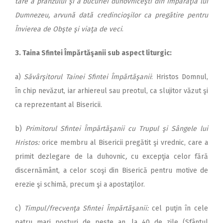
tare a prânzului şi a bucuriei du­hovniceşti din Împărăţia lui
Dumnezeu, arvună dată credincioşilor ca pregătire pentru
În­vierea de Obşte şi viaţa de veci
.
3. Taina Sfintei Împărtăşanii sub aspect liturgic:
a)
Săvârşitorul Tainei Sfintei Îm­părtăşanii
: Hristos Domnul,
în chip nevăzut, iar arhiereul sau preotul, ca slujitor văzut şi
ca reprezentant al Bisericii.
b)
Primitorul Sfintei Îm­păr­tă­şanii cu Trupul şi Sângele lui
Hristos:
orice membru al Bi­se­ri­cii pregătit şi vrednic, care a
primit dezlegare de la duhovnic
,
cu excepţia celor fără
discer­nă­mânt, a celor scoşi din Biserică pentru motive de
erezie şi schi­mă, precum şi a apostaţilor.
c)
Timpul/frecvenţa Sfintei Îm­părtăşanii:
cel puţin în cele
patru mari posturi de peste an, la 40 de zile (Sfântul