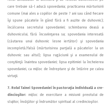
care trebuie să-l aducă spovedania; practicarea mărturisirii
comune (mai ales a copiilor de peste 7 ani sau când fiecare
îşi spune pă­catele în gând fără a fi auzite de duhovnic);
încălcarea secre­tu­lui spovedaniei; schimbarea deasă a
duhovnicului, fără încuviinţarea sa; spovedania interesată
(căutarea unui duhovnic lesne iertător) şi spovedania
incompletă/falsă (mărturisirea par­ţială a păcatelor la un
du­hov­nic sau altul); lipsa rugăciunii şi a examenului de
conştiinţă îna­intea spovedaniei; lipsa epi­ti­miei la încheierea
spovedaniei, ca mijloc de îndreptare şi de întărire pe calea
virtuţii.
7. Rolul Tainei Spovedaniei în pastoraţia individuală a cre­
dincioşilor:
mijloc de exercitare a misiunii preotului de
slujitor, în­vă­ţător şi îndrumător spiritual al credincioşilor.