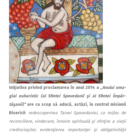
Iniţiativa privind pro­cla­ma­­rea în anul 2014 a „
Anului o­ma­
gial euharistic (al Sfintei Spo­­ve­danii şi al Sfintei Îm­păr­
tăşanii)“
are ca scop să aducă, astăzi, în centrul misiunii
Bi­se­ricii
:
redes­coperirea Tainei Spo­vedaniei, ca mijloc de
reconciliere, vindecare, înnoire spirituală şi sfinţire a vieţii
credincioşilor; evidenţierea im­por­tan­ţei şi obligativităţii