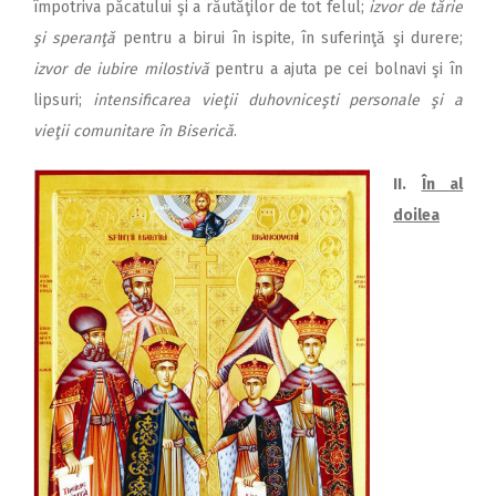
împotriva păcatului şi a răutăţilor de tot felul;
izvor de tărie
şi speranţă
pentru a birui în ispite, în suferinţă şi durere;
izvor de iubire milostivă
pentru a ajuta pe cei bolnavi şi în
lipsuri;
intensificarea vieţii du­hov­ni­ceşti personale şi a
vieţii comunitare în Biserică
.
II.
În al
doilea