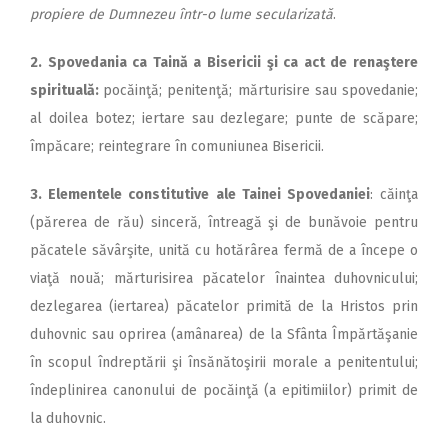
pro­piere de Dumnezeu într-o lume secularizată
.
2. Spovedania ca Taină a Bi­se­ri­cii şi ca act de renaştere
spi­rituală:
pocăinţă; penitenţă; măr­tu­risire sau spovedanie;
al doi­lea botez; iertare sau dezlegare; punte de scăpare;
împăcare; re­integrare în comuniunea Bi­se­ricii.
3. Elementele constitutive ale Tainei Spovedaniei
: căinţa
(pă­re­rea de rău) sinceră, întreagă şi de bunăvoie pentru
păcatele săvârşite, unită cu hotărârea fer­mă de a începe o
viaţă nouă; mărturisirea păcatelor înaintea duhovnicului;
dezlegarea (ier­ta­rea) păcatelor primită de la Hristos prin
duhovnic sau o­pri­rea (amânarea) de la Sfânta Îm­păr­tăşanie
în scopul îndreptării şi însănătoşirii morale a peni­ten­tului;
îndeplinirea canonului de pocăinţă (a epitimiilor) primit de
la duhovnic.