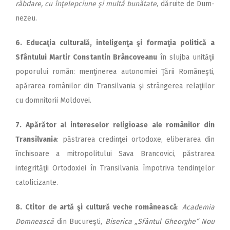
răbdare, cu înţelepciune şi multă bunătate
, dăruite de Dum­
nezeu.
6. Educaţia culturală, in­te­li­gen­ţa şi formaţia politică a
Sfân­tului Martir Constantin Brân­co­veanu
în slujba unităţii
poporului român: menţinerea auto­no­miei Ţării Româneşti,
apărarea românilor din Transilvania şi strângerea relaţiilor
cu domnitorii Moldovei.
7. Apărător al intereselor re­li­gioase ale românilor din
Tran­silvania
: păstrarea credinţei or­to­doxe, eliberarea din
închisoare a mitropolitului Sava Bran­co­vici, păstrarea
integrităţii Or­to­do­xiei în Transilvania împotriva tendinţelor
catolicizante.
8. Ctitor de artă şi cultură ve­che românească
:
Academia
Dom­nească
din Bucureşti,
Bi­se­ri­ca „Sfântul Gheorghe“ Nou