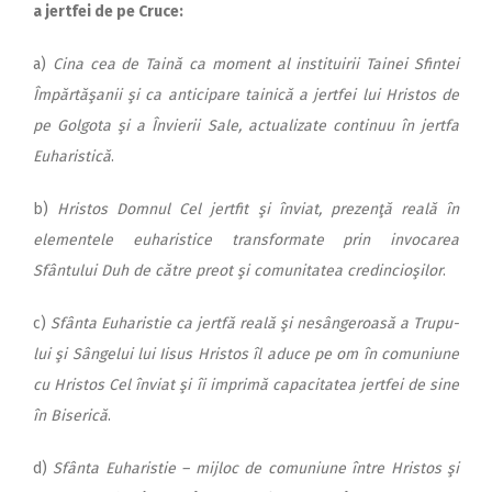
a jertfei de pe Cruce:
a)
Cina cea de Taină ca moment al instituirii Tainei Sfintei
Împărtăşanii şi ca anticipare tainică a jertfei lui Hristos de
pe Golgota şi a Învierii Sale, actua­li­zate continuu în jertfa
Eu­ha­ristică
.
b)
Hristos Domnul Cel jertfit şi înviat, prezenţă reală în
elementele euharistice transformate prin invocarea
Sfântului Duh de către preot şi comunitatea credincioşilor
.
c)
Sfânta Euharistie ca jertfă reală şi nesângeroasă a Tru­pu­
lui şi Sângelui lui Iisus Hristos îl aduce pe om în comuniune
cu Hristos Cel înviat şi îi imprimă capacitatea jertfei de sine
în Biserică
.
d)
Sfânta Euharistie – mijloc de comuniune între Hristos şi