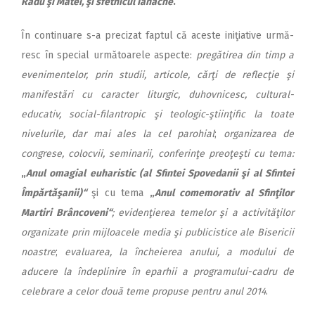
Radu şi Matei, şi sfetnicul Ianache
.
În continuare s-a precizat faptul că aceste iniţiative ur­mă­
resc în special următoarele aspecte:
pregătirea din timp a
e­ve­ni­mentelor, prin studii, articole, cărţi de reflecţie şi
manifestări cu caracter liturgic, du­hov­ni­cesc, cultural-
educativ, social-filantropic şi teologic-ştiinţific la toate
nivelurile, dar mai ales la cel parohial
;
organizarea de
congrese, colocvii, seminarii, confe­rin­ţe preoţeşti cu tema:
„
Anul o­magial euharistic (al Sfintei Spo­vedanii şi al Sfintei
Îm­păr­tă­şanii)“
şi cu tema
„
Anul come­mo­rativ al Sfinţilor
Martiri Brân­­coveni“
; evidenţierea te­me­lor şi a activităţilor
organizate prin mij­loacele media şi publicistice ale Bisericii
noastre
;
evaluarea, la încheierea anului, a mo­dului de
aducere la îndeplinire în eparhii a programului-cadru de
celebrare a celor două teme propuse pentru anul 2014
.