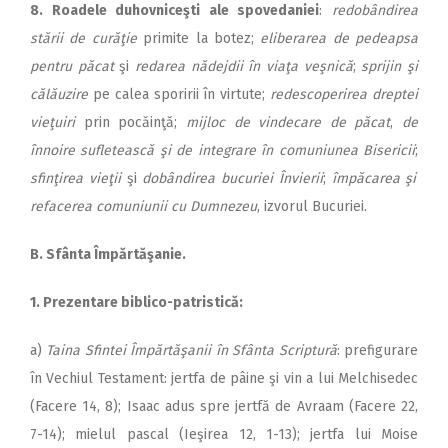
8. Roadele duhovniceşti ale spo­vedaniei
:
redobândirea
stării de curăţie
primite la botez;
eli­be­rarea de pedeapsa
pentru pă­cat
şi
redarea nădejdii în viaţa veş­ni­că
;
sprijin şi
călăuzire
pe calea sporirii în virtute;
redes­co­pe­rirea dreptei
vieţuiri
prin po­că­in­ţă;
mijloc de vindecare de pă­cat
,
de
înnoire sufletească
şi de integrare în comuniunea Bi­se­ri­cii
;
sfinţirea vieţii
şi
dobândirea bucuriei Învierii
;
împăcarea şi
refacerea comuniunii cu Dum­nezeu
, izvorul Bucuriei.
B. Sfânta Împărtăşanie.
1. Prezentare biblico-patristică:
a)
Taina Sfintei Împărtăşanii în Sfânta Scriptură
: prefigurare
în Vechiul Testament: jertfa de pâine şi vin a lui Melchisedec
(Fa­cere 14, 8); Isaac adus spre jert­fă de Avraam (Facere 22,
7-14); mielul pascal (Ieşirea 12, 1-13); jertfa lui Moise