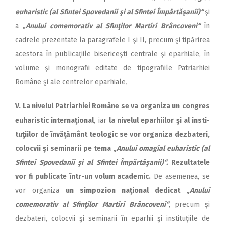
euharistic (al Sfintei Spovedanii şi al Sfintei Îm­păr­tă­şanii)“
şi
a
„
Anului comemorativ al Sfinţilor Martiri Brâncoveni“
în
cadrele prezentate la paragrafele I şi II, precum şi ti­pă­ri­rea
acestora în publicaţiile bi­sericeşti centrale şi eparhiale, în
volume şi monografii editate de tipografiile Patriarhiei
Române şi ale centrelor eparhiale
.
V. La nivelul Patriarhiei Ro­mâ­ne se va organiza un
congres
euharistic internaţional
, iar
la ni­velul eparhiilor şi al in­sti­
tu­ţi­i­lor de învăţământ teologic se vor organiza
dezbateri,
colocvii şi se­minarii pe tema „
Anului omagial euharistic (al
Sfintei Spo­ve­danii şi al Sfintei Îm­păr­tă­şa­nii)“.
Rezultatele
vor fi publicate într-un volum academic.
De a­se­menea, se
vor organiza
un simpozion naţional dedicat „
Anului
comemorativ al Sfinţilor Martiri Brâncoveni“
,
precum şi
dezbateri, colocvii şi seminarii în e­par­hii şi instituţiile de