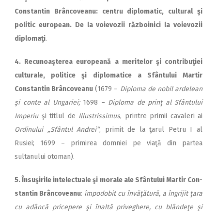
Con­stan­tin Brâncoveanu: centru diplomatic, cultural şi
politic european. De la voievozii răz­boi­nici la voievozii
diplomaţi
.
4. Recunoaşterea europeană a meritelor şi contribuţiei
cultu­rale, politice şi diplomatice a Sfân­tului Martir
Constantin Brâncoveanu
(1679 –
Diploma de nobil ardelean
şi conte al Un­ga­riei;
1698 –
Diploma de prinţ al Sfân­tului
Imperiu
şi titlul de
Illustrissimus
, printre primii cavaleri ai
Ordinului „Sfântul An­drei“
, primit de la ţarul Petru I al
Rusiei; 1699 – primirea domniei pe viaţă din partea
sultanului otoman).
5. Însuşirile intelectuale şi mo­rale ale Sfântului Martir Con­
stantin Brâncoveanu
:
îm­po­dobit cu învăţătură, a îngrijit ţara
cu adâncă pricepere şi înaltă priveghere, cu blândeţe şi