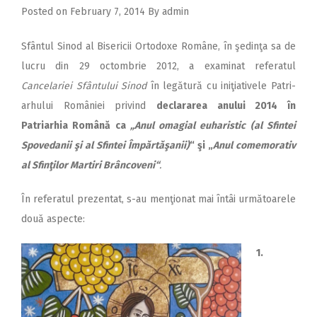
Posted on
February 7, 2014
By
admin
Sfântul Sinod al Bi­sericii Ortodoxe Ro­mâ­ne, în şedinţa sa de
lucru din 29 oc­tom­brie 2012, a examinat refe­ra­tul
Cancelariei Sfântului Sinod
în legătură cu iniţiativele Pa­tri­
ar­hului României privind
decla­rarea anului 2014 în
Patriarhia Română ca
„Anul omagial euharistic (al Sfintei
Spovedanii şi al Sfintei Împărtăşanii)
“ şi „
Anul comemorativ
al Sfinţilor Martiri Brâncoveni“
.
În referatul prezentat, s-au men­ţionat mai întâi ur­mă­toa­re­le
două aspecte:
1.