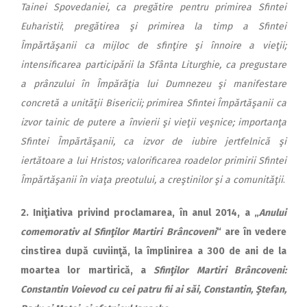
Tainei Spo­vedaniei, ca pregătire pentru primirea Sfintei
Euharistii
;
pre­gă­ti­rea şi primirea la timp a Sfintei
Împărtăşanii ca mijloc de sfinţire şi înnoire a vieţii;
intensificarea participării la Sfânta Liturghie, ca pregustare
a prân­zu­lui în Îm­pă­ră­ţia lui Dum­nezeu şi manifestare
concretă a unităţii Bisericii; pri­mi­rea Sfin­tei Împărtăşanii ca
izvor tainic de putere a învierii şi vieţii veşnice; importanţa
Sfintei Îm­păr­tă­şanii, ca izvor de iubire jert­felnică şi
iertătoare a lui Hristos; va­lo­rificarea roadelor primirii Sfintei
Împărtăşanii în viaţa preotului, a creştinilor şi a comunităţii
.
2. Iniţiativa privind procla­ma­rea, în anul 2014, a „
Anului
comemorativ al Sfinţilor Martiri Brâncoveni
“ are în vedere
cinstirea după cuviinţă, la îm­pli­ni­rea a 300 de ani de la
moartea lor martirică, a
Sfinţilor Martiri Brâncoveni:
Constantin Voievod cu cei patru fii ai săi, Con­stan­tin, Ştefan,