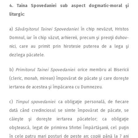
4. Taina Spovedaniei sub aspect dogmatic-moral şi
liturgic
:
a)
Săvârşitorul Tainei Spo­ve­da­niei
: în chip nevăzut, Hristos
Domnul, iar în chip văzut, ar­hi­e­reii, precum şi preoţii du­hov­
nici, care au primit prin hirotesie puterea de a lega şi
dezlega păcatele.
b)
Primitorul Tainei Spove­da­niei
: orice membru al Bisericii
(cleric, monah, mirean) îm­po­vă­rat de păcate şi care doreşte
iertarea de acestea şi împăcarea cu Dumnezeu.
c)
Timpul spovedaniei
: ca o­bli­gaţie personală, de fiecare
dată când credinciosul se simte îm­povărat de păcate, se
căieşte şi doreşte iertarea păcatelor; ca obligaţie
obştească, legat de pri­mirea Sfintei Împărtăşanii, cel puţin
în cele patru mari posturi de peste an; copiii până la 7 ani