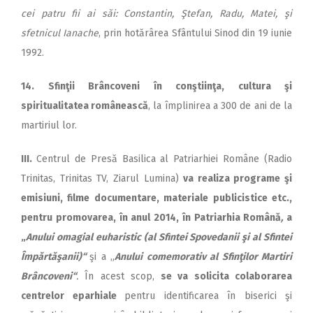
cei patru fii ai săi: Constantin, Ştefan, Radu, Matei, şi
sfetnicul Ianache
, prin hotărârea Sfântului Sinod din 19 iunie
1992.
14. Sfinţii Brâncoveni în con­şti­inţa, cultura şi
spiritualitatea românească
, la împlinirea a 300 de ani de la
martiriul lor.
III.
Centrul de Presă Basilica al Patriarhiei Române (Radio
Tri­nitas, Trinitas TV, Ziarul Lu­mina)
va realiza programe şi
emisiuni, filme documentare, materiale publicistice etc.,
pentru promovarea, în anul 2014, în Patriarhia Română
,
a
„
Anului o­ma­gial euharistic (al Sfintei Spo­ve­danii şi al Sfintei
Îm­păr­tă­şa­nii)“
şi a „
Anului comemorativ al Sfinţilor Martiri
Brâncoveni“
.
În acest scop,
se va solicita colaborarea
centrelor eparhiale
pentru identificarea în biserici şi