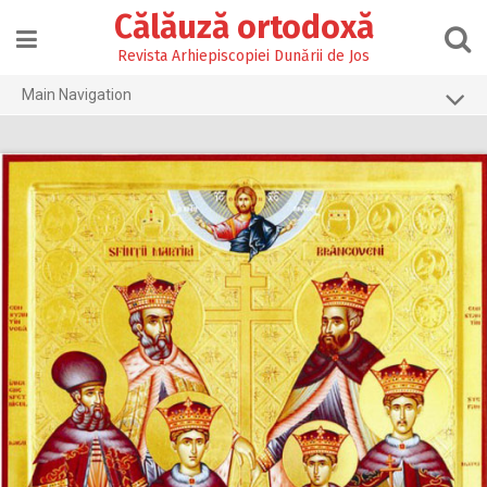
Skip
Călăuză ortodoxă
to
content
Revista Arhiepiscopiei Dunării de Jos
Main Navigation
Prima pagină
2026
2025
2024
2023
2022
2021
2020
2019