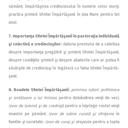
nă­mânt; împărtăşirea credinciosului în numele celor morţi;
practica primirii Sfintei Îm­păr­tă­şa­nii în Joia Mare pentru tot
anul.
7. Importanţa Sfintei Îm­păr­tă­şanii în pastoraţia individuală
şi colectivă a credincioşilor:
datoria preotului de a catehiza
despre importanţa pregătirii şi primirii Sfintei Împărtăşanii,
despre condiţiile primirii şi despre abaterile care ar putea fi
să­vârşite de credincioşi în le­gă­tu­ră cu Taina Sfintei Îm­păr­tă­
şanii.
8. Roadele Sfintei Îm­păr­tă­şanii:
primirea iubirii jertfelnice
şi iertătoare a lui Hristos
pentru dobândirea vieţii de veci;
izvor de lumină şi de credinţă
pentru a înţelege rostul vieţii
noastre pe pământ;
izvor de iubire curată şi sfinţenie
în
familie şi societate;
izvor de curaj şi dreptate
pentru a lupta