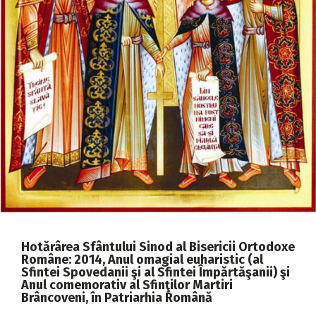
2018
2017
2016
2015
2014
2013
2012
2011
2010
2009
Hotărârea Sfântului Sinod al Bisericii Ortodoxe
Române: 2014, Anul omagial euharistic (al
Sfintei Spovedanii şi al Sfintei Împărtăşanii) şi
Anul comemorativ al Sfinţilor Martiri
Brâncoveni, în Patriarhia Română