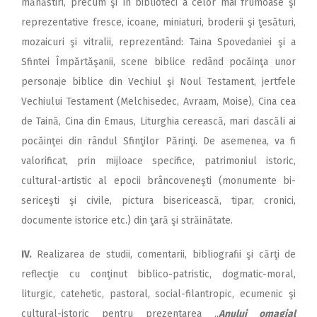
mănăstiri, precum şi în bi­blio­teci a celor mai frumoase şi
re­pre­zentative fresce, icoane, mi­nia­turi, broderii şi ţesături,
mo­zaicuri şi vitralii, reprezentând: Taina Spovedaniei şi a
Sfintei Împărtăşanii, scene biblice re­dând pocăinţa unor
personaje biblice din Vechiul şi Noul Tes­tament, jertfele
Vechiului Tes­ta­ment (Melchisedec, Avraam, Moise), Cina cea
de Taină, Cina din Emaus, Liturghia cerească, mari dascăli ai
pocăinţei din rândul Sfinţilor Părinţi. De ase­menea, va fi
valorificat, prin mij­loace specifice, patrimoniul isto­ric,
cultural-artistic al epocii brân­coveneşti (monumente bi­
sericeşti şi civile, pictura bi­sericească, tipar, cronici,
documente istorice etc.) din ţară şi străinătate.
IV.
Realizarea de studii, comentarii, bibliografii şi cărţi de
reflecţie cu conţinut biblico-pa­tris­tic, dogmatic-moral,
liturgic, catehetic, pastoral, social-filan­tropic, ecumenic şi
cultural-istoric pentru prezentarea „
A­nu­lui omagial