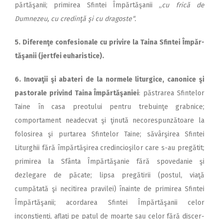
păr­tă­şanii; primirea Sfintei Îm­păr­tă­şanii „
cu frică de
Dumnezeu, cu credinţă şi cu dragoste“.
5. Diferenţe confesionale cu pri­vire la Taina Sfintei Îm­păr­
tă­şanii (jertfei euharistice).
6. Inovaţii şi abateri de la nor­mele liturgice, canonice şi
pastorale privind Taina Îm­păr­tă­şa­niei
: păstrarea Sfintelor
Taine în casa preotului pentru trebu­in­ţe grabnice;
comportament ne­a­decvat şi ţinută ne­co­res­pun­ză­toare la
folosirea şi purtarea Sfin­telor Taine; săvârşirea Sfin­tei
Liturghii fără împărtăşirea credincioşilor care s-au pregătit;
primirea la Sfânta Împărtăşanie fără spovedanie şi
dezlegare de păcate; lipsa pregătirii (postul, viaţă
cumpătată şi necitirea pravilei) înainte de primirea Sfintei
Împărtăşanii; acordarea Sfintei Împărtăşanii celor
inconştienţi, aflaţi pe patul de moarte sau celor fără discer­