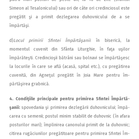
Simeon al Tesalonicului) sau ori de câte ori credinciosul este
pregătit şi a primit dezlegarea duhovnicului de a se
împărtăşi.
d)
Locul primirii Sfintei Îm­păr­tăşanii
: în biserică, la
momentul cuvenit din Sfânta Li­tur­ghie, în faţa uşilor
împărăteşti. Credincioşii bătrâni sau bolnavi se împărtăşesc
la locurile în care se află (acasă, spital etc.), cu pre­gătirea
cuvenită, din Agneţul pregătit în Joia Mare pentru îm­
părtăşirea grabnică.
4. Condiţiile principale pentru primirea Sfintei Îm­păr­tă­
şanii:
spovedania şi primirea dez­legării duhovnicului; îm­pă­
ca­rea cu semenii; postul minim sta­bilit de duhovnic (în afara
pos­turilor mari); împlinirea ca­no­nului primit de la duhovnic;
citirea rugăciunilor pregătitoare pentru primirea Sfintei Îm­