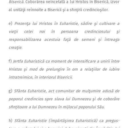
Bi­serică
. Coborârea neîncetată a lui Hristos în Biserică, izvor
al unităţii reînnoite a Bisericii şi a sfinţirii credincioşilor.
e)
Prezenţa lui Hristos în Eu­ha­ristie, sădire şi cultivare a
vie­ţii celei noi în persoana credinciosului şi
responsabilizarea a­ces­tuia faţă de semeni şi în­treaga
creaţie
.
f)
Jertfa Euharistică ca moment de intensificare a unirii între
Hristos şi mod de prelungire în om a relaţiilor de iubire
intratreimice, în interiorul Bi­sericii
.
g)
Sfânta Euharistie, act co­mu­nitar de mulţumire adusă de
poporul credincios spre slava lui Dumnezeu şi de coborâre
sfin­ţi­toare a lui Dumnezeu în mijlocul poporului Său
.
h)
Sfânta Euharistie (îm­păr­tă­şirea Euharistică) ca pregus­