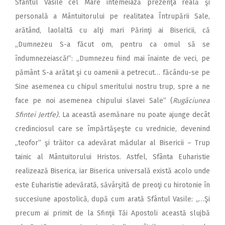
Sfântul Vasile cel Mare întemeiază prezenţa reală şi
personală a Mântuitorului pe realitatea Întrupării Sale,
arătând, laolaltă cu alţi mari Părinţi ai Bisericii, că
„Dumnezeu S-a făcut om, pentru ca omul să se
îndumnezeiască!”: „Dumnezeu fiind mai înainte de veci, pe
pământ S-a arătat şi cu oamenii a petrecut… făcându-se pe
Sine asemenea cu chipul smeritului nostru trup, spre a ne
face pe noi asemenea chipului slavei Sale” (
Rugăciunea
Sfintei Jertfe).
La această asemănare nu poate ajunge decât
credinciosul care se împărtăşeşte cu vrednicie, devenind
,,teofor” şi trăitor ca adevărat mădular al Bisericii – Trup
tainic al Mântuitorului Hristos. Astfel, Sfânta Euharistie
realizează Biserica, iar Biserica universală există acolo unde
este Euharistie adevărată, săvârşită de preoţi cu hirotonie în
succesiune apostolică, după cum arată Sfântul Vasile: ,,…Şi
precum ai primit de la Sfinţii Tăi Apostoli această slujbă