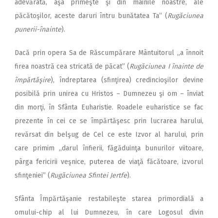
adevărată, aşa primeşte şi din mâinile noastre, ale
păcătoşilor, aceste daruri întru bunătatea Ta” (
Rugăciunea
punerii-înainte
).
Dacă prin opera Sa de Răscumpărare Mântuitorul ,,a înnoit
firea noastră cea stricată de păcat” (
Rugăciunea I înainte de
împărtăşire
), îndreptarea (sfinţirea) credincioşilor devine
posibilă prin unirea cu Hristos – Dumnezeu şi om – înviat
din morţi, în Sfânta Euharistie. Roadele euharistice se fac
prezente în cei ce se împărtăşesc prin lucrarea harului,
revărsat din belşug de Cel ce este Izvor al harului, prin
care primim ,,darul înfierii, făgăduinţa bunurilor viitoare,
pârga fericirii veşnice, puterea de viaţă făcătoare, izvorul
sfinţeniei” (
Rugăciunea Sfintei Jertfe
).
Sfânta Împărtăşanie restabileşte starea primordială a
omului-chip al lui Dumnezeu, în care Logosul divin