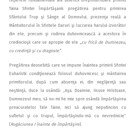
reperele fundamentale ale Bisericii dreptmăritoare privind
Taina Sfintei Împărtăşanii: pregătirea pentru primirea
Sfântului Trup şi Sânge al Domnului, prezenţa reală a
Mântuitorului în Sfintele Daruri şi lucrarea harului izvorâtor
din ele, precum şi rodirea duhovnicească a acestora în
credincioşii care se apropie de ele
,,cu frică de Dumnezeu,
cu credinţă şi cu dragoste”
.
Pregătirea deosebită care se impune înaintea primirii Sfintei
Euharistii condiţionează folosul duhovnicesc şi mântuirea
primitorului, după cum absenţa ei, din neglijenţă sau
neştiinţă, duce la osândă: „Aşa, Doamne, Iisuse Hristoase,
Dumnezeul meu, să nu-mi fie mie spre osândă împărtăşirea
preacuratelor Tale Taine, nici să ajung neputincios cu
sufletul şi cu trupul, împărtăşindu-mă cu nevrednicie”
(
Rugăciunea I înainte de împărtăşire
).