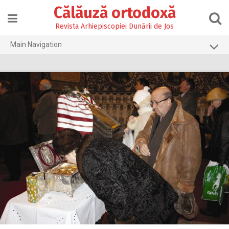
Skip
Călăuză ortodoxă
to
content
Revista Arhiepiscopiei Dunării de Jos
Main Navigation
Prima pagină
2026
2025
2024
2023
2022
2021
2020
2019