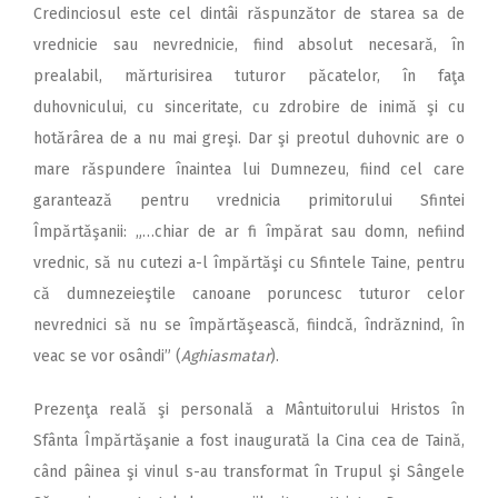
Credinciosul este cel dintâi răspunzător de starea sa de
vrednicie sau nevrednicie, fiind absolut necesară, în
prealabil, mărturisirea tuturor păcatelor, în faţa
duhovnicului, cu sinceritate, cu zdrobire de inimă şi cu
hotărârea de a nu mai greşi. Dar şi preotul duhovnic are o
mare răspundere înaintea lui Dumnezeu, fiind cel care
garantează pentru vrednicia primitorului Sfintei
Împărtăşanii: „…chiar de ar fi împărat sau domn, nefiind
vrednic, să nu cutezi a-l împărtăşi cu Sfintele Taine, pentru
că dumnezeieştile canoane poruncesc tuturor celor
nevrednici să nu se împărtăşească, fiindcă, îndrăznind, în
veac se vor osândi” (
Aghiasmatar
).
Prezenţa reală şi personală a Mântuitorului Hristos în
Sfânta Împărtăşanie a fost inaugurată la Cina cea de Taină,
când pâinea şi vinul s-au transformat în Trupul şi Sângele