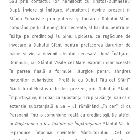
Său prin contactul lor nemijlocit cu Hristos-Dumnezeu.
După Înviere şi Înălţare, Mântuitorul devine prezent în
Sfânta Euharistie prin puterea şi lucrarea Duhului Sfânt,
coborând pe firul energiilor necreate, al harului, pentru a-i
înălţa pe credincioşi la Sine. Epicleza, ca rugăciune de
invocare a Duhului Sfânt pentru prefacerea darurilor de
pâine şi vin, a devenit absolut necesară după Înălţarea
Domnului, iar Sfântul Vasile cel Mare exprimă clar aceasta
în partea finală a formulei liturgice pentru sfinţirea
materiilor euharistice: „Prefă-le cu Duhul Tău cel Sfânt”.
Mântuitorul Hristos este deci prezent, prin Duhul, în Sfânta
Împărtăşanie, nu doar ca substanţă, Trup şi Sânge, sau ca o
extensie substanţială a Sa – El rămânând „în cer”, ci ca
Persoană, într-o comuniune reală cu credincioşii. De altfel,
în
Rugăciunea a II-a înainte de Împărtăşanie
, Sfântul Vasile
reproduce întocmai cuvintele Mântuitorului: „Cel ce