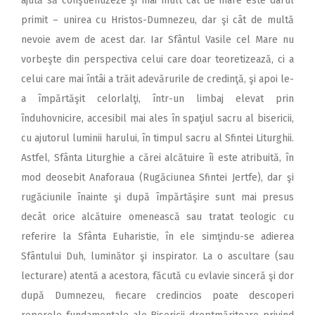
ajută să conştientizeze şi mai mult cât de mare este darul
primit – unirea cu Hristos-Dumnezeu, dar şi cât de multă
nevoie avem de acest dar. Iar Sfântul Vasile cel Mare nu
vorbeşte din perspectiva celui care doar teoretizează, ci a
celui care mai întâi a trăit adevărurile de credinţă, şi apoi le-
a împărtăşit celorlalţi, într-un limbaj elevat prin
înduhovnicire, accesibil mai ales în spaţiul sacru al bisericii,
cu ajutorul luminii harului, în timpul sacru al Sfintei Liturghii.
Astfel, Sfânta Liturghie a cărei alcătuire îi este atribuită, în
mod deosebit Anaforaua (Rugăciunea Sfintei Jertfe), dar şi
rugăciunile înainte şi după împărtăşire sunt mai presus
decât orice alcătuire omenească sau tratat teologic cu
referire la Sfânta Euharistie, în ele simţindu-se adierea
Sfântului Duh, luminător şi inspirator. La o ascultare (sau
lecturare) atentă a acestora, făcută cu evlavie sinceră şi dor
după Dumnezeu, fiecare credincios poate descoperi