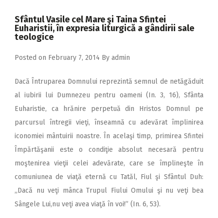
2018
Sfântul Vasile cel Mare şi Taina Sfintei
2017
Euharistii, în expresia liturgică a gândirii sale
teologice
2016
Posted on
February 7, 2014
By
admin
2015
2014
Dacă Întruparea Domnului reprezintă semnul de netăgăduit
2013
al iubirii lui Dumnezeu pentru oameni (In. 3, 16), Sfânta
Euharistie, ca hrănire perpetuă din Hristos Domnul pe
2012
parcursul întregii vieţi, înseamnă cu adevărat împlinirea
2011
iconomiei mântuirii noastre. În acelaşi timp, primirea Sfintei
2010
Împărtăşanii este o condiţie absolut necesară pentru
moştenirea vieţii celei adevărate, care se împlineşte în
2009
comuniunea de viaţă eternă cu Tatăl, Fiul şi Sfântul Duh:
,,Dacă nu veţi mânca Trupul Fiului Omului şi nu veţi bea
Sângele Lui,nu veţi avea viaţă în voi!” (In. 6, 53).