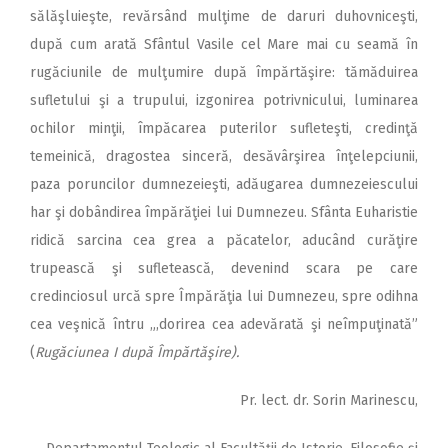
sălăşluieşte, revărsând mulţime de daruri duhovniceşti,
după cum arată Sfântul Vasile cel Mare mai cu seamă în
rugăciunile de mulţumire după împărtăşire: tămăduirea
sufletului şi a trupului, izgonirea potrivnicului, luminarea
ochilor minţii, împăcarea puterilor sufleteşti, credinţă
temeinică, dragostea sinceră, desăvârşirea înţelepciunii,
paza poruncilor dumnezeieşti, adăugarea dumnezeiescului
har şi dobândirea împărăţiei lui Dumnezeu. Sfânta Euharistie
ridică sarcina cea grea a păcatelor, aducând curăţire
trupească şi sufletească, devenind scara pe care
credinciosul urcă spre Împărăţia lui Dumnezeu, spre odihna
cea veşnică întru „,dorirea cea adevărată şi neîmpuţinată”
(
Rugăciunea I după Împărtăşire).
Pr. lect. dr. Sorin Marinescu,