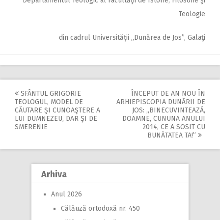
Departamentul Teologic al Facultăţii de Istorie, Filosofie şi
Teologie
din cadrul Universităţii ,,Dunărea de Jos”, Galaţi
SFÂNTUL GRIGORIE
ÎNCEPUT DE AN NOU ÎN
Post
TEOLOGUL, MODEL DE
ARHIEPISCOPIA DUNĂRII DE
CĂUTARE ŞI CUNOAŞTERE A
JOS: ,,BINECUVINTEAZĂ,
navigation
LUI DUMNEZEU, DAR ŞI DE
DOAMNE, CUNUNA ANULUI
SMERENIE
2014, CE A SOSIT CU
BUNĂTATEA TA!”
Arhiva
Anul 2026
Călăuză ortodoxă nr. 450