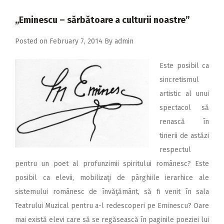
2018
,,Eminescu – sărbătoare a culturii noastre”
2017
Posted on
February 7, 2014
By
admin
2016
2015
Este posibil ca
2014
sincretismul
artistic al unui
2013
spectacol să
2012
renască în
2011
tinerii de astăzi
respectul
2010
pentru un poet al profunzimii spiritului românesc? Este
2009
posibil ca elevii, mobilizaţi de pârghiile ierarhice ale
sistemului românesc de învăţământ, să fi venit în sala
Teatrului Muzical pentru a-l redescoperi pe Eminescu? Oare
mai există elevi care să se regăsească în paginile poeziei lui