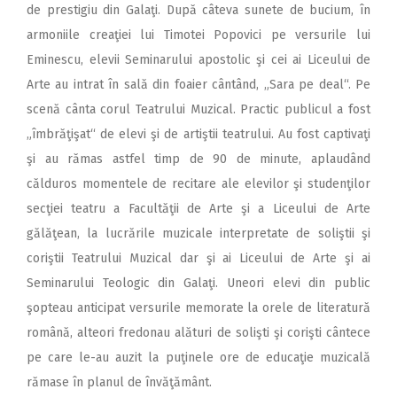
de prestigiu din Galaţi. După câteva sunete de bucium, în
armoniile creaţiei lui Timotei Popovici pe versurile lui
Eminescu, elevii Seminarului apostolic şi cei ai Liceului de
Arte au intrat în sală din foaier cântând, „Sara pe deal“. Pe
scenă cânta corul Teatrului Muzical. Practic publicul a fost
„îmbrăţişat“ de elevi şi de artiştii teatrului. Au fost captivaţi
şi au rămas astfel timp de 90 de minute, aplaudând
călduros momentele de recitare ale elevilor şi studenţilor
secţiei teatru a Facultăţii de Arte şi a Liceului de Arte
gălăţean, la lucrările muzicale interpretate de soliştii şi
coriştii Teatrului Muzical dar şi ai Liceului de Arte şi ai
Seminarului Teologic din Galaţi. Uneori elevi din public
şopteau anticipat versurile memorate la orele de literatură
română, alteori fredonau alături de solişti şi corişti cântece
pe care le-au auzit la puţinele ore de educaţie muzicală
rămase în planul de învăţământ.