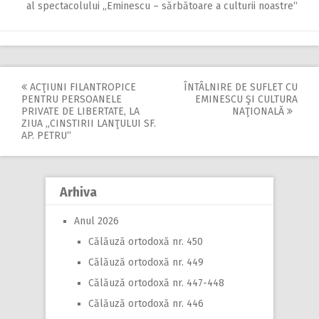
al spectacolului „Eminescu – sărbătoare a culturii noastre“
ACŢIUNI FILANTROPICE
ÎNTÂLNIRE DE SUFLET CU
Post
PENTRU PERSOANELE
EMINESCU ŞI CULTURA
PRIVATE DE LIBERTATE, LA
NAŢIONALĂ
navigation
ZIUA „CINSTIRII LANŢULUI SF.
AP. PETRU“
Arhiva
Anul 2026
Călăuză ortodoxă nr. 450
Călăuză ortodoxă nr. 449
Călăuză ortodoxă nr. 447-448
Călăuză ortodoxă nr. 446