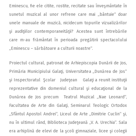
Eminescu, fie ele citite, rostite, recitate sau înveşmântate în
sunetul muzical al unor refrene care mai „bântuie“ doar
unele manuale de muzică, nicidecum topurile vizualizărilor
şi audiţiilor contemporaneităţii? Acestea sunt întrebările
care m-au frământat în perioada pregătirii spectacolului
„Eminescu – sărbătoare a culturii noastre“.
Proiectul cultural, patronat de Arhiepiscopia Dunării de Jos,
Primăria Municipiului Galaţi, Universitatea „Dunărea de Jos“
şi Inspectoratul Şcolar Judeţean Galaţi a reunit instituţii
reprezentative din domeniul cultural şi educaţional de la
Dunărea de Jos precum Teatrul Muzical „Nae Leonard“,
Facultatea de Arte din Galaţi, Seminarul Teologic Ortodox
„Sfântul Apostol Andrei“, Liceul de Arte „Dimitrie Cuclin“ şi,
nu în ultimul rând, Biblioteca Judeţeană „V. A. Urechia”. Sala
era arhiplină de elevi de la şcoli gimnaziale, licee şi colegii