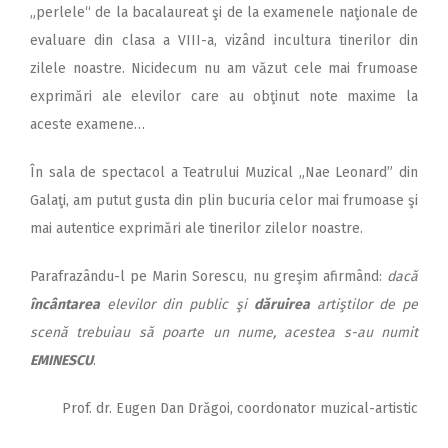
„perlele“ de la bacalaureat şi de la examenele naţionale de
evaluare din clasa a VIII-a, vizând incultura tinerilor din
zilele noastre. Nicidecum nu am văzut cele mai frumoase
exprimări ale elevilor care au obţinut note maxime la
aceste examene…
În sala de spectacol a Teatrului Muzical „Nae Leonard” din
Galaţi, am putut gusta din plin bucuria celor mai frumoase şi
mai autentice exprimări ale tinerilor zilelor noastre.
Parafrazându-l pe Marin Sorescu, nu greşim afirmând:
dacă
încântarea
elevilor din public şi
dăruirea
artiştilor de pe
scenă trebuiau să poarte un nume, acestea s-au numit
EMINESCU
.
Prof. dr. Eugen Dan Drăgoi, coordonator muzical-artistic