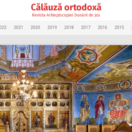
Călăuză ortodoxă
Revista Arhiepiscopiei Dunării de Jos
022
2021
2020
2019
2018
2017
2016
2015