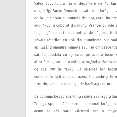
Valea Covurluiului, la o depărtare de 15 km
oraşul Tg. Bujor. Denumirea satului – Jorăşti – 
de la un cioban cu numele de Jora, care, înaint
anul 1700, a coborât din munţii Vrancei cu oile 
la şes, găsind aici locul potrivit de păşunat, feri
năvala tătarilor, cu apă din abundenţă; s-a stab
aici lăsând amintire numele său. Fie din descende
săi, fie deodată cu aşezarea pe aceste locuri 
altor familii, satul s-a mărit, ajungând astăzi la un
de cca 700 de familii. La originea lor, locuit
comunei Jorăşti au fost răzeşi, lucrându-şi ter
propriu, având ca ocupaţie de bază agricultura.
De comuna Jorăşti aparţin şi satele Zărneşti şi Lu
Tradiţia spune că în nordul comunei Jorăşti, 
acum se află satul Zărneşti, era o moşi