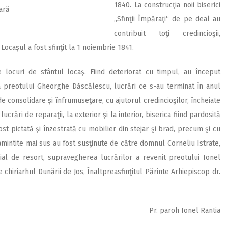
1840. La construcţia noii biserici
ară
,,Sfinţii Împăraţi“ de pe deal au
contribuit toţi credincioşii,
Locaşul a fost sfinţit la 1 noiembrie 1841.
e locuri de sfântul locaş. Fiind deteriorat cu timpul, au început
a preotului Gheorghe Dăscălescu, lucrări ce s-au terminat în anul
de consolidare şi înfrumuseţare, cu ajutorul credincioşilor, încheiate
ucrări de reparaţii, la exterior şi la interior, biserica fiind pardosită
ost pictată şi înzestrată cu mobilier din stejar şi brad, precum şi cu
amintite mai sus au fost susţinute de către domnul Corneliu Istrate,
ial de resort, supravegherea lucrărilor a revenit preotului Ionel
e chiriarhul Dunării de Jos, Înaltpreasfinţitul Părinte Arhiepiscop dr.
Pr. paroh Ionel Rantia