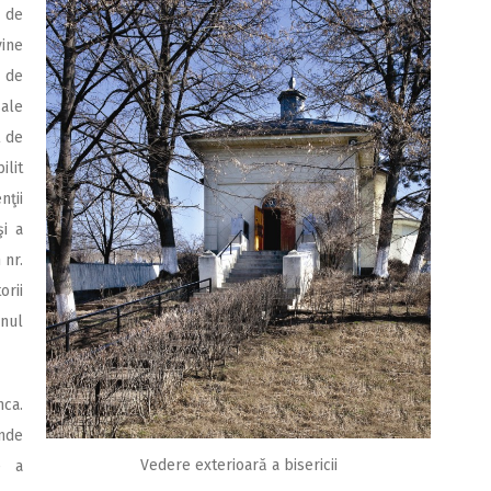
 de
vine
e de
sale
t de
ilit
nţii
şi a
 nr.
orii
enul
nca.
unde
Vedere exterioară a bisericii
e a