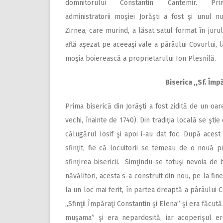
domnitorului Constantin Cantemir. Prin
administratorii moşiei Jorăşti a fost şi unul n
Zirnea, care murind, a lăsat satul format în juru
află aşezat pe aceeaşi vale a pârâului Covurlui, 
moşia boierească a proprietarului Ion Plesnilă.
Biserica ,,Sf. Împ
Prima biserică din Jorăşti a fost zidită de un oa
vechi, înainte de 1740). Din tradiţia locală se şti
călugărul Iosif şi apoi i-au dat foc. După ace
sfinţit, fie că locuitorii se temeau de o nouă p
sfinţirea bisericii. Simţindu-se totuşi nevoia de
năvălitori, acesta s-a construit din nou, pe la fin
la un loc mai ferit, în partea dreaptă a pârâului
,,Sfinţii Împăraţi Constantin şi Elena” şi era făcu
muşama” şi era nepardosită, iar acoperişul era