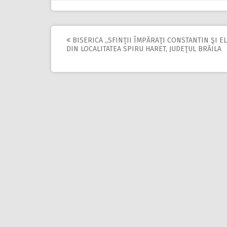
BISERICA ,,SFINŢII ÎMPĂRAŢI CONSTANTIN ŞI E
Post
DIN LOCALITATEA SPIRU HARET, JUDEŢUL BRĂILA
navigation