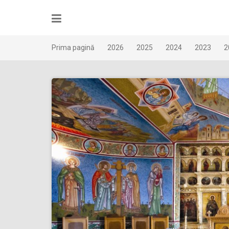
Skip
to
content
Prima pagină
2026
2025
2024
2023
2