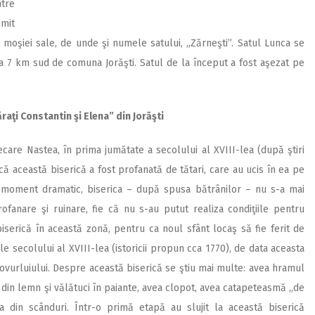
tre
umit
l moşiei sale, de unde şi numele satului, ,,Zărneşti”. Satul Lunca se
la 7 km sud de comuna Jorăşti. Satul de la început a fost aşezat pe
ăraţi Constantin şi Elena” din Jorăşti
recare Nastea, în prima jumătate a secolului al XVIII-lea (după ştiri
e că această biserică a fost profanată de tătari, care au ucis în ea pe
st moment dramatic, biserica – după spusa bătrânilor – nu s-a mai
rofanare şi ruinare, fie că nu s-au putut realiza condiţiile pentru
 biserică în această zonă, pentru ca noul sfânt locaş să fie ferit de
ele secolului al XVIII-lea (istoricii propun cca 1770), de data aceasta
 Covurluiului. Despre această biserică se ştiu mai multe: avea hramul
tă din lemn şi vălătuci în paiante, avea clopot, avea catapeteasmă „de
 din scânduri. Într-o primă etapă au slujit la această biserică