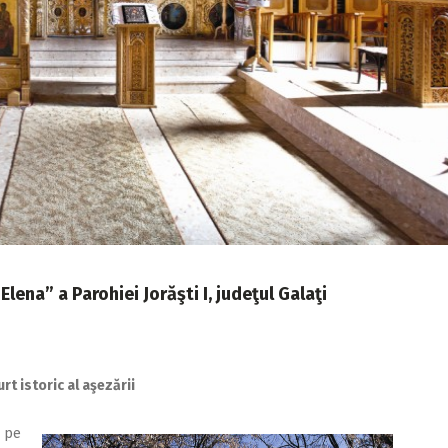
 Elena” a Parohiei Jorăşti I, judeţul Galaţi
rt istoric al aşezării
ă pe