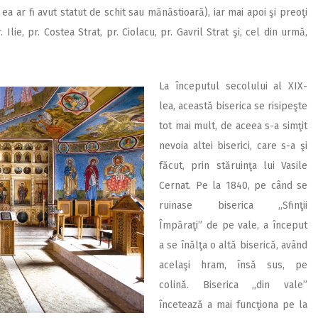
ea ar fi avut statut de schit sau mănăstioară), iar mai apoi şi preoţi
Ilie, pr. Costea Strat, pr. Ciolacu, pr. Gavril Strat şi, cel din urmă,
La începutul secolului al XIX-
lea, această biserica se risipeşte
tot mai mult, de aceea s-a simţit
nevoia altei biserici, care s-a şi
făcut, prin stăruinţa lui Vasile
Cernat. Pe la 1840, pe când se
ruinase biserica ,,Sfinţii
Împăraţi” de pe vale, a început
a se înălţa o altă biserică, având
acelaşi hram, însă sus, pe
colină. Biserica ,,din vale”
încetează a mai funcţiona pe la