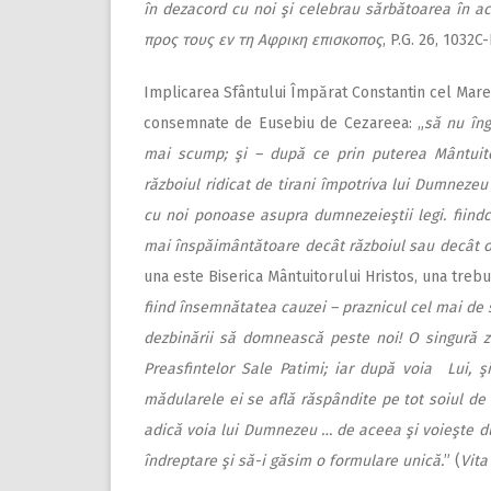
în dezacord cu noi şi celebrau sărbătoarea în ace
προς τους εν τη Αφρικη επισκοπος
, P.G. 26, 1032C
Implicarea Sfântului Împărat Constantin cel Mare 
consemnate de Eusebiu de Cezareea: „
să nu îng
mai scump; şi – după ce prin puterea Mântuito
războiul ridicat de tirani împotriva lui Dumnezeu
cu noi ponoase asupra dumnezeieştii legi. fiind
mai înspăimântătoare decât războiul sau decât o b
una este Biserica Mântuitorului Hristos, una trebuie
fiind însemnătatea cauzei – praznicul cel mai de 
dezbinării să domnească peste noi! O singură zi
Preasfintelor Sale Patimi; iar după voia Lui, ş
mădularele ei se află răspândite pe tot soiul de 
adică voia lui Dumnezeu … de aceea şi voieşte d
îndreptare şi să-i găsim o formulare unică.
” (
Vita