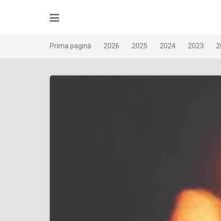
Skip
to
content
Prima pagină
2026
2025
2024
2023
2