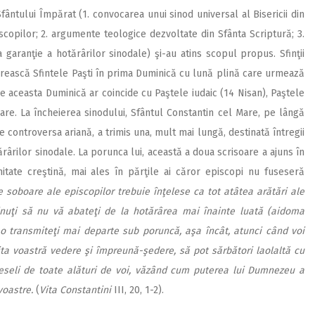
fântului Împărat (1. convocarea unui sinod universal al Bisericii din
copilor; 2. argumente teologice dezvoltate din Sfânta Scriptură; 3.
a garanţie a hotărârilor sinodale) şi-au atins scopul propus. Sfinţii
orească Sfintele Paşti în prima Duminică cu lună plină care urmează
re aceasta Duminică ar coincide cu Paştele iudaic (14 Nisan), Paştele
re. La încheierea sinodului, Sfântul Constantin cel Mare, pe lângă
e controversa ariană, a trimis una, mult mai lungă, destinată întregii
ărârilor sinodale. La porunca lui, această a doua scrisoare a ajuns în
nitate creştină, mai ales în părţile ai căror episcopi nu fuseseră
e soboare ale episcopilor trebuie înţelese ca tot atâtea arătări ale
 ţinuţi să nu vă abateţi de la hotărârea mai înainte luată (aidoma
să o transmiteţi mai departe sub poruncă, aşa încât, atunci când voi
ta voastră vedere şi împreună-şedere, să pot sărbători laolaltă cu
veseli de toate alături de voi, văzând cum puterea lui Dumnezeu a
voastre.
(
Vita Constantini
III, 20, 1-2).