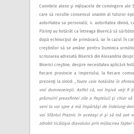
Cuvintele alese şi mijloacele de convingere ale S
care să rezulte consensul unanim al tuturor epis
autoritatea sa personală; 4. autoritatea divină, c
Părinţi au hotărât ca întreaga Biserică să sărbăt
după echinocţiul de primăvară, iar în cazul în ca
creş­tinilor să se amâne pentru Duminica următoa
scrisoarea adresată Bisericii din Alexandria despr
Biserici creştine, despre necesitatea aplicării hot
fiecare provincie a Imperiului, la fiecare comu
prezenţi la sinod: „
Toate cele hotărâte în sfintel
voii dumnezeieşti. Astfel că, voi înşivă veţi fi
prăznuirii preasfintei zile a Paştelui) şi chiar 
veni la voi spre a mă împărtăşi de îndelung-dori
voi Sfântul Praznic în aceeaşi zi şi să mă pot 
zdrobit ticăloşia diavolului prin mijlocirea faptei 