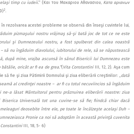
laşi timp cu iudeii.
” (Και του Μακαριου Αθανασιου,
Κατα αριανων
2
-D)
.
în rezolvarea acestei probleme se observă din înseşi cuvintele lui,
ăduim pizmaşului nostru vrăjmaş să-şi bată joc de tot ce ne este
rului şi Dumnezeului nostru, a fost spulberat din calea noastră
 – să nu îngăduim diavolului, iubitorului de rele, să se năpustească
că, după mine, vrajba ascunsă în sânul Bisericii lui Dumnezeu este
ătălie, oricât ar fi ea de grea.”
(
Vita Constantini
III, 12, 2). Aşa cum
 să fie şi ziua Pătimirii Domnului şi ziua eliberării creştinilor: „
dată
seamă al credinţei noastre – ar fi cu totul necuviincios să îngăduim
 ne-a lăsat Mântuitorul pentru prăznuirea eliberării noastre: ziua
i Biserica Universală tot una cuvine-se să fie; fiindcă chiar dacă
meleaguri deosebite între ele, pe toate le încălzeşte acelaşi Duh –
umnezeiasca Pronie ca noi să adoptăm în această privinţă cuvenita
 Constantini
III, 18, 5- 6)