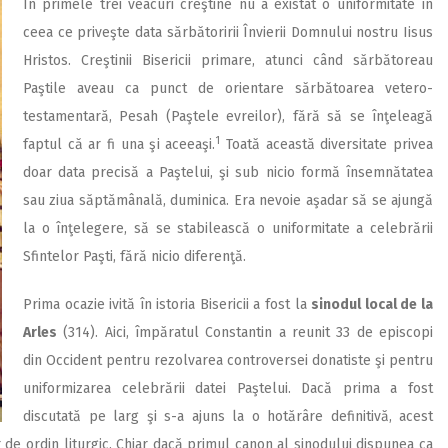
În primele trei veacuri creştine nu a existat o uniformitate în
ceea ce priveşte data sărbătoririi Învierii Domnului nostru Iisus
Hristos. Creştinii Bisericii primare, atunci când sărbătoreau
Paştile aveau ca punct de orientare sărbătoarea vetero-
testamentară, Pesah (Paştele evreilor), fără să se înţeleagă
1
faptul că ar fi una şi aceeaşi.
Toată această diversitate privea
doar data precisă a Paştelui, şi sub nicio formă însemnătatea
sau ziua săptămânală, duminica. Era nevoie aşadar să se ajungă
la o înţelegere, să se stabilească o uniformitate a celebrării
Sfintelor Paşti, fără nicio diferenţă.
Prima ocazie ivită în istoria Bisericii a fost la
sinodul local de la
Arles
(314). Aici, împăratul Constantin a reunit 33 de episcopi
din Occident pentru rezolvarea controversei donatiste şi pentru
uniformizarea celebrării datei Paştelui. Dacă prima a fost
discutată pe larg şi s-a ajuns la o hotărâre definitivă, acest
r de ordin liturgic. Chiar dacă primul canon al sinodului dispunea ca