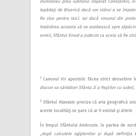
Dumnezeu prea iubitorul împărat Constantin, în pr
lepădaţi de Biserică dacă vor stărui a se împotri
fie zise pentru laici. Iar dacă vreunul din proie
hotărârea aceasta să se osebească spre zăpăcirea
evreii, Sfântul Sinod a judecat ca acela să fie st
1
Canonul VII apostolic făcea strict deosebire 
diacon va sărbători Sfânta Zi a Paştilor cu iudeii
2
Sfântul Atanasie preciza că aria geografică und
aceste localităţi se pare că ar fi existat şi altele
În timpul Sfântului Ambrozie, în partea de nord 
„după calculele egiptenilor şi după definiţia 