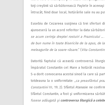
toţi creştinii să sărbătorească Paştele în aceeaşi
întrucât, fiind doar local, hotărârile sale nu au pu
Eusebiu de Cezareea susţinea că trei sferturi din
ajunseseră la un acord referitor la data sărbătorir
se acum cerinţa dreptei rostuiri a Praznicului …
de bun nume în toate Bisericile de la apus, de la
meleagurile de la soare-răsare.
” (
Vita Constantin
Datorită faptului că această controversă liturgic
împăratul Constantin cel Mare a hotărât rezolva
S-a dorit convocarea acestui sinod la care să parti
totdeauna la o uniformitate: „
ca preasfântul praz
Constantini
III, 19, 2). Sfântul Atanasie ne confi
Sfântul Constantin, a fost şi uniformizarea sărbăto
fusese adăugată şi
controversa liturgică a celebră