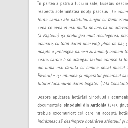
În partea a patra a lucrării sale, Eusebiu desc
respecta solemnitatea nopţii pascale: „
La anumi
ferite cămări ale palatului, singur cu Dumnezeul
ceea ce avea el mai multă nevoie, ca un adevărat 
(a Paştelui) îşi prelungea mult reculegerea, prăz
adunate, cu totul dăruit unei vieţi pline de har, ş
noapte o prelungea până-n zi: anumiţi oameni tri
ceară, cărora li se adăugau făcliile aprinse la t
din urmă mai dăruită cu lumină decât miezul zil
Învierii) – îşi întindea şi împăratul generosul s
tuturor făcându-le daruri bogate.
” (
Vita Constanti
Despre aplicarea hotărârii Sinodului I ecumenic
documentele
sinodului din Antiohia
(341), ţinu
trebuie excomunicat cel care nu acceptă hotărâ
îndrăznesc să desfiinţeze hotărârea sfântului şi ma