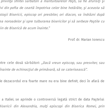
ivinţa sfintei sărbători a mântuitoarelor Paşti, să fie afurisiţi şi
vi din pofta de ceartă împotriva celor bine hotărâte, şi aceasta să
stoşii Bisericii, episcop ori presbiter, ori diacon, va îndrăzni după
 noroadelor şi spre tulburarea bisericilor şi să serbeze Paştile cu
răin de Biserică de acum înainte.”
Prof. dr. Marian Ionescu
între cele două sărbători:
,,Dacă vreun episcop, sau presviter, sau
, înainte de echinocţiul de primăvară, să se caterisească”.
e dezacordul era foarte mare nu era bine definit, deci în afară de
a Italiei, se aprinde o controversă legată strict de data Paştelui:
Bisericii din Alexandria, mulţi episcopi din Biserica Romei, prin