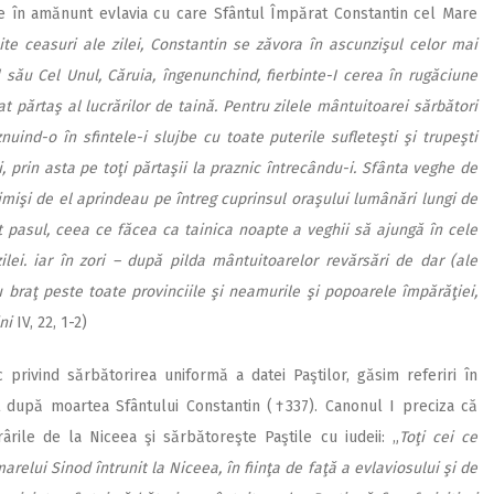
rie în amănunt evlavia cu care Sfântul Împărat Constantin cel Mare
te ceasuri ale zilei, Constantin se zăvora în ascunzişul celor mai
 său Cel Unul, Căruia, îngenunchind, fierbinte-I cerea în rugăciune
părtaş al lucrărilor de taină. Pentru zilele mântuitoarei sărbători
nuind-o în sfintele-i slujbe cu toate puterile sufleteşti şi trupeşti
i, prin asta pe toţi părtaşii la praznic întrecându-i. Sfânta veghe de
mişi de el aprindeau pe întreg cuprinsul oraşului lumânări lungi de
ot pasul, ceea ce făcea ca tainica noapte a veghii să ajungă în cele
ei. iar în zori – după pilda mântuitoarelor revărsări de dar (ale
ău braţ peste toate provinciile şi neamurile şi popoarele împărăţiei,
ni
IV, 22, 1-2)
 privind sărbătorirea uniformă a datei Paştilor, găsim referiri în
t după moartea Sfântului Constantin (†337). Canonul I preciza că
rile de la Niceea şi sărbătoreşte Paştile cu iudeii: „
Toţi cei ce
relui Sinod întrunit la Niceea, în fiinţa de faţă a evlaviosului şi de