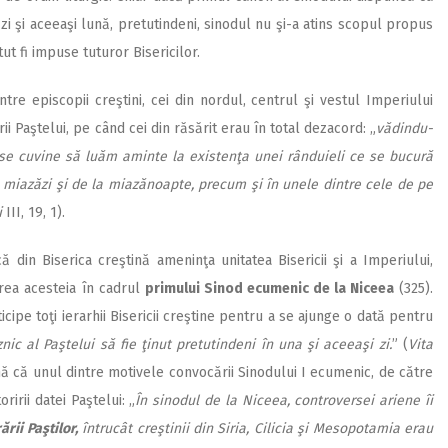
 zi şi aceeaşi lună, pretutindeni, sinodul nu şi-a atins scopul propus
tut fi impuse tuturor Bisericilor.
tre episcopii creştini, cei din nordul, centrul şi vestul Imperiului
ii Paştelui, pe când cei din răsărit erau în total dezacord: „
vădindu-
 se cuvine să luăm aminte la existenţa unei rânduieli ce se bucură
 miazăzi şi de la miazănoapte, precum şi în unele dintre cele de pe
i
III, 19, 1).
ă din Biserica creştină ameninţa unitatea Bisericii şi a Imperiului,
rea acesteia în cadrul
primului Sinod ecumenic de la Niceea
(325).
cipe toţi ierarhii Bisericii creştine pentru a se ajunge o dată pentru
nic al Paştelui să fie ţinut pretutindeni în una şi aceeaşi zi.
” (
Vita
rmă că unul dintre motivele convocării Sinodului I ecumenic, de către
ririi datei Paştelui: „
În sinodul de la Niceea, controversei ariene îi
rii Paştilor,
întrucât creştinii din Siria, Cilicia şi Mesopotamia erau