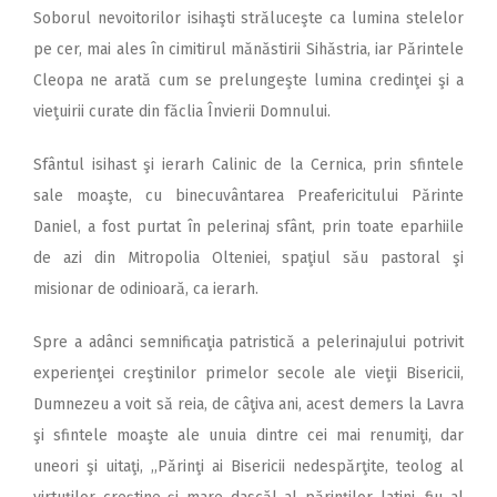
Soborul nevoitorilor isihaşti străluceşte ca lumina stelelor
pe cer, mai ales în cimitirul mănăstirii Sihăstria, iar Părintele
Cleopa ne arată cum se prelungeşte lumina credinţei şi a
vieţuirii curate din făclia Învierii Domnului.
Sfântul isihast şi ierarh Calinic de la Cernica, prin sfintele
sale moaşte, cu binecuvântarea Preafericitului Părinte
Daniel, a fost purtat în pelerinaj sfânt, prin toate eparhiile
de azi din Mitropolia Olteniei, spaţiul său pastoral şi
misionar de odinioară, ca ierarh.
Spre a adânci semnificaţia patristică a pelerinajului potrivit
experienţei creştinilor primelor secole ale vieţii Bisericii,
Dumnezeu a voit să reia, de câţiva ani, acest demers la Lavra
şi sfintele moaşte ale unuia dintre cei mai renumiţi, dar
uneori şi uitaţi, ,,Părinţi ai Bisericii nedespărţite, teolog al