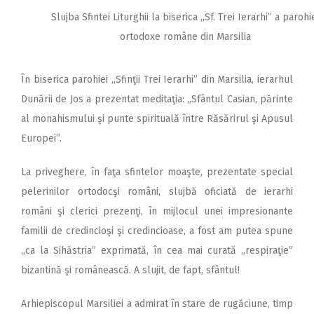
Slujba Sfintei Liturghii la biserica ,,Sf. Trei Ierarhi” a parohi
ortodoxe române din Marsilia
În biserica parohiei ,,Sfinţii Trei Ierarhi” din Marsilia, ierarhul
Dunării de Jos a prezentat meditaţia: ,,Sfântul Casian, părinte
al monahismului şi punte spirituală între Răsărirul şi Apusul
Europei”.
La priveghere, în faţa sfintelor moaşte, prezentate special
pelerinilor ortodocşi români, slujbă oficiată de ierarhi
români şi clerici prezenţi, în mijlocul unei impresionante
familii de credincioşi şi credincioase, a fost am putea spune
,,ca la Sihăstria” exprimată, în cea mai curată ,,respiraţie”
bizantină şi românească. A slujit, de fapt, sfântul!
Arhiepiscopul Marsiliei a admirat în stare de rugăciune, timp