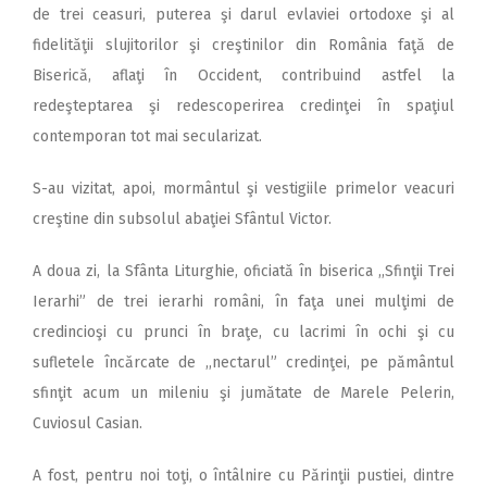
de trei ceasuri, puterea şi darul evlaviei ortodoxe şi al
fidelităţii slujitorilor şi creştinilor din România faţă de
Biserică, aflaţi în Occident, contribuind astfel la
redeşteptarea şi redescoperirea credinţei în spaţiul
contemporan tot mai secularizat.
S-au vizitat, apoi, mormântul şi vestigiile primelor veacuri
creştine din subsolul abaţiei Sfântul Victor.
A doua zi, la Sfânta Liturghie, oficiată în biserica ,,Sfinţii Trei
Ierarhi” de trei ierarhi români, în faţa unei mulţimi de
credincioşi cu prunci în braţe, cu lacrimi în ochi şi cu
sufletele încărcate de ,,nectarul” credinţei, pe pământul
sfinţit acum un mileniu şi jumătate de Marele Pelerin,
Cuviosul Casian.
A fost, pentru noi toţi, o întâlnire cu Părinţii pustiei, dintre