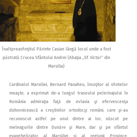
Înaltpreasfinţitul Părinte Casian lângă locul unde a fost
păstrată Crucea Sfântului Andrei (Abaţia ,,Sf. Victor” din
Marsilia)
Cardinalul Marsiliei, Bernard Panafieu, însoţitor al sfintelor
moaşte, a exprimat de-a lungul traseului pelerinajului în
România admiraţia faţă de evlavia şi efervescenţa
duhovnicească a creştinilor ortodocşi români, care şi-au
recunoscut astfel pe unul dintre ai lor, născut pe
meleagurile dintre Dunăre şi Mare, dar şi pe sfântul
evanghelizator al Marsiliei şi al regiunii Province,