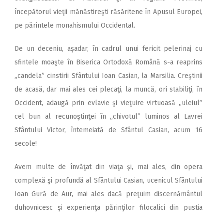
începătorul vieţii mănăstireşti răsăritene în Apusul Europei,
pe părintele monahismului Occidental.
De un deceniu, aşadar, în cadrul unui fericit pelerinaj cu
sfintele moaşte în Biserica Ortodoxă Română s-a reaprins
,,candela” cinstirii Sfântului Ioan Casian, la Marsilia. Creştinii
de acasă, dar mai ales cei plecaţi, la muncă, ori stabiliţi, în
Occident, adaugă prin evlavie şi vieţuire virtuoasă ,,uleiul”
cel bun al recunoştinţei în ,,chivotul” luminos al Lavrei
Sfântului Victor, întemeiată de Sfântul Casian, acum 16
secole!
Avem multe de învăţat din viaţa şi, mai ales, din opera
complexă şi profundă al Sfântului Casian, ucenicul Sfântului
Ioan Gură de Aur, mai ales dacă preţuim discernământul
duhovnicesc şi experienţa părinţilor filocalici din pustia