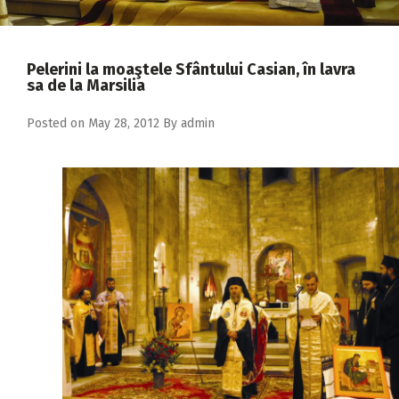
2018
2017
Pelerini la moaştele Sfântului Casian, în lavra
2016
sa de la Marsilia
2015
Posted on
May 28, 2012
By
admin
2014
2013
2012
2011
2010
2009