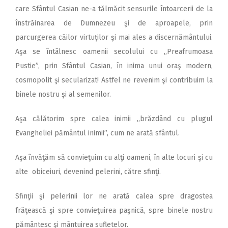
care Sfântul Casian ne-a tălmăcit sensurile întoarcerii de la
înstrăinarea de Dumnezeu şi de aproapele, prin
parcurgerea căilor virtuţilor şi mai ales a discernământului.
Aşa se întâlnesc oamenii secolului cu ,,Preafrumoasa
Pustie”, prin Sfântul Casian, în inima unui oraş modern,
cosmopolit şi secularizat! Astfel ne revenim şi contribuim la
binele nostru şi al semenilor.
Aşa călătorim spre calea inimii ,,brăzdând cu plugul
Evangheliei pământul inimii”, cum ne arată sfântul.
Aşa învăţăm să convieţuim cu alţi oameni, în alte locuri şi cu
alte obiceiuri, devenind pelerini, către sfinţi.
Sfinţii şi pelerinii lor ne arată calea spre dragostea
frăţească şi spre convieţuirea paşnică, spre binele nostru
pământesc şi mântuirea sufletelor.