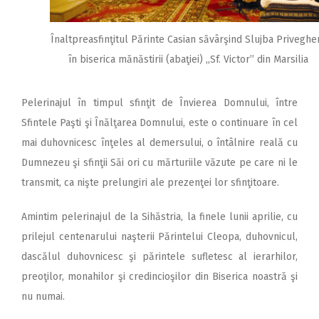
Înaltpreasfinţitul Părinte Casian săvârşind Slujba Privegher
în biserica mănăstirii (abaţiei) ,,Sf. Victor” din Marsilia
Pelerinajul în timpul sfinţit de Învierea Domnului, între
Sfintele Paşti şi Înălţarea Domnului, este o continuare în cel
mai duhovnicesc înţeles al demersului, o întâlnire reală cu
Dumnezeu şi sfinţii Săi ori cu mărturiile văzute pe care ni le
transmit, ca nişte prelungiri ale prezenţei lor sfinţitoare.
Amintim pelerinajul de la Sihăstria, la finele lunii aprilie, cu
prilejul centenarului naşterii Părintelui Cleopa, duhovnicul,
dascălul duhovnicesc şi părintele sufletesc al ierarhilor,
preoţilor, monahilor şi credincioşilor din Biserica noastră şi
nu numai.