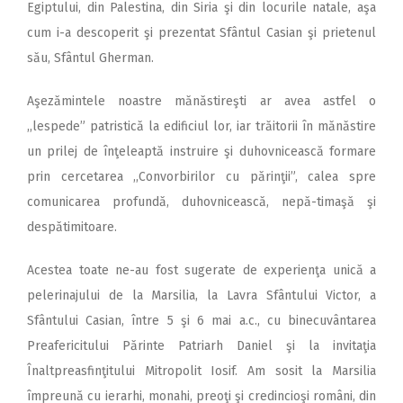
Egiptului, din Palestina, din Siria şi din locurile natale, aşa
cum i-a descoperit şi prezentat Sfântul Casian şi prietenul
său, Sfântul Gherman.
Aşezămintele noastre mănăstireşti ar avea astfel o
,,lespede” patristică la edificiul lor, iar trăitorii în mănăstire
un prilej de înţeleaptă instruire şi duhovnicească formare
prin cercetarea ,,Convorbirilor cu părinţii”, calea spre
comunicarea profundă, duhovnicească, nepă-timaşă şi
despătimitoare.
Acestea toate ne-au fost sugerate de experienţa unică a
pelerinajului de la Marsilia, la Lavra Sfântului Victor, a
Sfântului Casian, între 5 şi 6 mai a.c., cu binecuvântarea
Preafericitului Părinte Patriarh Daniel şi la invitaţia
Înaltpreasfinţitului Mitropolit Iosif. Am sosit la Marsilia
împreună cu ierarhi, monahi, preoţi şi credincioşi români, din