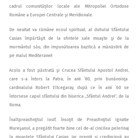
cadrul comunităţilor locale ale Mitropoliei Ortodoxe
Române a Europei Centrale şi Meridionale.
De neuitat va rămâne ecoul spiritual, al duhului Sfântului
Casian împărtăşit de la sfintele sale moaşte şi de la
mormântul său, din impunătoarea bazilică a mănăstirii de
pe malul Mediteranei!
Acolo a fost păstrată şi Crucea Sfântului Apostol Andrei,
care s-a întors la Patra, în anii `80, prin bunăvoinţa
cardinalului Robert Eltcegaray, după ce în anii `60 se
întorsese capul sfântului din biserica ,,Sfântul Andrei”, de la
Roma.
Înaltpreasfinţitul Iosif, însoţit de Preasfinţitul Ignatie
Mureşanul, a pregătit foarte bine cel de-al cincilea pelerinaj
la moaştele Sfântului Casian, iar preoţii şi credincioşii au