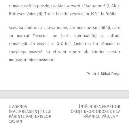
românească în poezie, cântând
amorul și iar amorul
. (I. Alex.
Brătescu Voineşti). Trece la cele veşnice, în 1901, la Brăila.
Acestea sunt doar câteva nume, ale unor personalităţi, care
au marcat Tecuciul, pe harta spiritualităţii şi culturii
româneşti din veacul al XIX-lea. Amintirea lor rămâne în
conştiinţa noastră, iar ei sunt repere ale istoriei acestor
meleaguri binecuvântate.
Pr. drd. Mihai Roşu
AGENDA
ÎNTÂLNIREA FEMEILOR
Post
ÎNALTPREASFINŢITULUI
CREŞTIN-ORTODOXE DE LA
PĂRINTE ARHIEPISCOP
RÂMNICU VÂLCEA
navigation
CASIAN