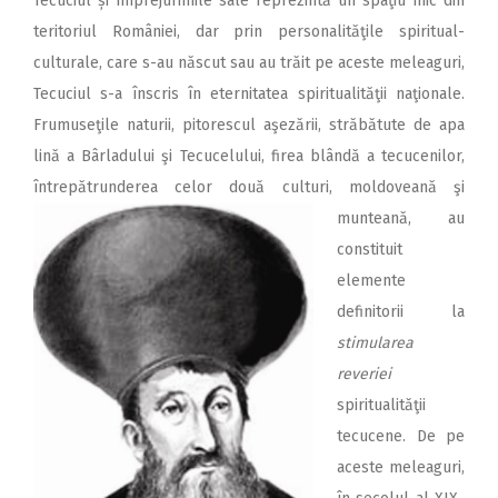
Tecuciul și împrejurimile sale reprezintă un spaţiu mic din
teritoriul României, dar prin personalităţile spiritual-
culturale, care s-au născut sau au trăit pe aceste meleaguri,
Tecuciul s-a înscris în eternitatea spiritualităţii naţionale.
Frumuseţile naturii, pitorescul aşezării, străbătute de apa
lină a Bârladului şi Tecucelului, firea blândă a tecucenilor,
întrepătrunderea celor d
ouă culturi, moldoveană şi
munteană, au
constituit
elemente
definitorii la
stimularea
reveriei
spiritualităţii
tecucene. De pe
aceste meleaguri,