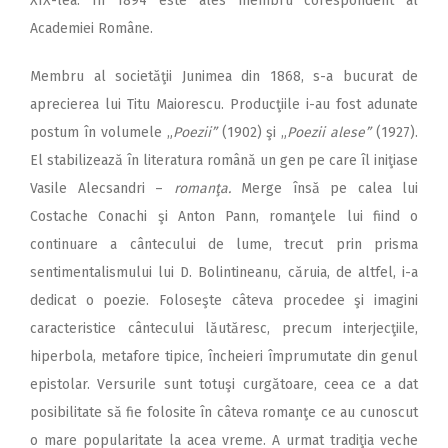
XIX-lea. În 1894 este ales membru corespondent al
Academiei Române.
Membru al societăţii Junimea din 1868, s-a bucurat de
aprecierea lui Titu Maiorescu. Producţiile i-au fost adunate
postum în volumele „
Poezii”
(1902) şi „
Poezii alese”
(1927).
El stabilizează în literatura română un gen pe care îl iniţiase
Vasile Alecsandri –
romanţa.
Merge însă pe calea lui
Costache Conachi şi Anton Pann, romanţele lui fiind o
continuare a cântecului de lume, trecut prin prisma
sentimentalismului lui D. Bolintineanu, căruia, de altfel, i-a
dedicat o poezie. Foloseşte câteva procedee şi imagini
caracteristice cântecului lăutăresc, precum interjecţiile,
hiperbola, metafore tipice, încheieri împrumutate din genul
epistolar. Versurile sunt totuşi curgătoare, ceea ce a dat
posibilitate să fie folosite în câteva romanţe ce au cunoscut
o mare popularitate la acea vreme. A urmat tradiţia veche