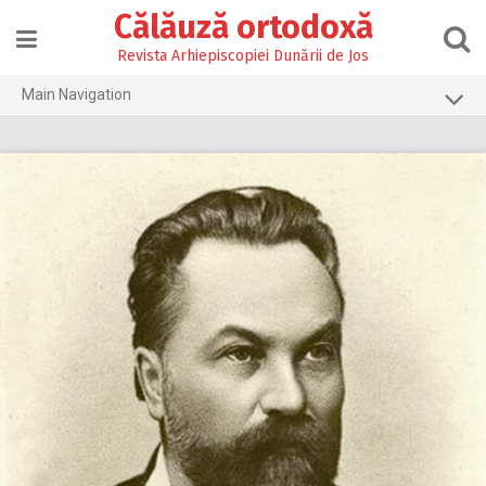
Skip
Călăuză ortodoxă
to
content
Revista Arhiepiscopiei Dunării de Jos
Main Navigation
Prima pagină
2026
2025
2024
2023
2022
2021
2020
2019