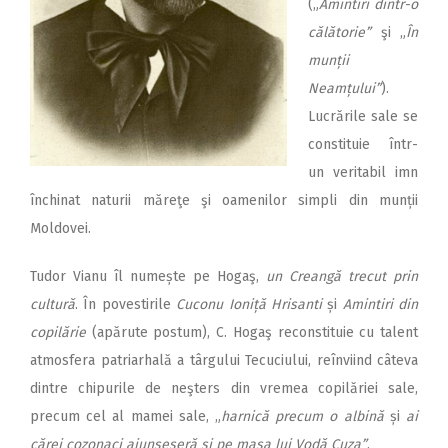
(„
Amintiri dintr-o
călătorie”
şi „
În
munții
Neamțului”
).
Lucrările sale se
constituie într-
un veritabil imn
închinat naturii măreţe şi oamenilor simpli din munții
Moldovei.
Tudor Vianu îl numește pe Hogaş,
un Creangă trecut prin
cultură
. În povestirile
Cuconu Ioniță
Hrisanti
și
Amintiri din
copilărie
(apărute postum), C. Hogaş reconstituie cu talent
atmosfera patriarhală a târgului Tecuciului, reînviind câteva
dintre chipurile de neşters din vremea copilăriei sale,
precum cel al mamei sale, „
harnică precum o albină
și
ai
cărei cozonaci ajunseseră și pe masa lui Vodă Cuza”
.