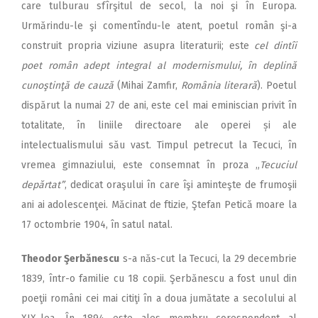
care tulburau sfîrşitul de secol, la noi şi în Europa.
Urmărindu-le şi comentîndu-le atent, poetul român şi-a
construit propria viziune asupra literaturii; este
cel dintîi
poet român adept integral al modernismului, în deplină
cunoştinţă de cauză
(Mihai Zamfir,
România literară
). Poetul
dispărut la numai 27 de ani, este cel mai eminiscian privit în
totalitate, în liniile directoare ale operei și ale
intelectualismului său vast. Timpul petrecut la Tecuci, în
vremea gimnaziului, este consemnat în proza „
Tecuciul
depărtat”
, dedicat oraşului în care îşi aminteşte de frumoşii
ani ai adolescenţei. Măcinat de ftizie, Ştefan Petică moare la
17 octombrie 1904, în satul natal.
Theodor Şerbănescu
s-a năs-cut la Tecuci, la 29 decembrie
1839, într-o familie cu 18 copii. Şerbănescu a fost unul din
poeţii români cei mai citiţi în a doua jumătate a secolului al