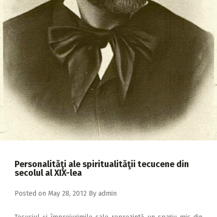
2018
2017
2016
2015
2014
2013
2012
2011
2010
Personalităţi ale spiritualităţii tecucene din
2009
secolul al XIX-lea
Posted on
May 28, 2012
By
admin