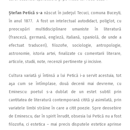
Ștefan Petică s-a
născut în judeţul Tecuci, comuna Bucești,
în anul 1877. A fost un intelectual autodidact, poliglot, cu
preocupări multidisciplinare umaniste în literatură
(franceză, germană, engleză, italiană, spaniolă, de unde a
efectuat traduceri), filozofie, sociologie, antropologie,
astronomie, istoria artei, finalizate cu comentarii literare,
articole, studii, note, recenzii pertinente şi incisive.
Cultura variată şi întinsă a lui Petică i-a servit acestuia, tot
aşa cum se întîmplase, două decenii mai devreme, cu
Eminescu: poetul s-a dublat de un estet subtil prin
cantitatea de literatură contemporană citită şi asimilată, prin
variatele limbi străine în care a citit poezie. Spre deosebire
de Eminescu, dar în spirit înrudit, obsesia lui Petică nu a fost
filozofia, ci estetica – mai precis disputele estetice aprinse