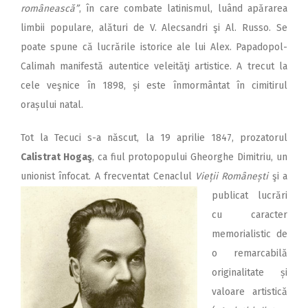
românească”
, în care combate latinismul, luând apărarea
limbii populare, alături de V. Alecsandri şi Al. Russo. Se
poate spune că lucrările istorice ale lui Alex. Papadopol-
Calimah manifestă autentice veleităţi artistice. A trecut la
cele veşnice în 1898, și este înmormântat în cimitirul
orașului natal.
Tot la Tecuci s-a născut, la 19 aprilie 1847, prozatorul
Calistrat Hogaş
, ca fiul protopopului Gheorghe Dimitriu, un
unionist înfocat. A fre
cventat Cenaclul
Vieții Românești
şi a
publicat lucrări
cu caracter
memorialistic de
o remarcabilă
originalitate și
valoare artistică