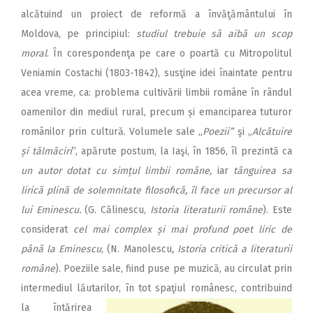
alcătuind un proiect de reformă a învăţământului în
Moldova, pe principiul:
studiul trebuie să aibă un scop
moral
. În corespondenţa pe care o poartă cu Mitropolitul
Veniamin Costachi (1803-1842), susţine idei înaintate pentru
acea vreme, ca: problema cultivării limbii române în rândul
oamenilor din mediul rural, precum și emanciparea tuturor
românilor prin cultură. Volumele sale „
Poezii”
şi „
Alcătuire
și tălmăciri
”, apărute postum, la Iaşi, în 1856, îl prezintă ca
un autor dotat cu simțul limbii române,
iar
tânguirea sa
lirică plină de solemnitate filosofică, îl face un precursor al
lui Eminescu.
(G. Călinescu,
Istoria literaturii române
). Este
considerat
cel mai complex și mai profund poet liric de
până la Eminescu
, (N. Manolescu
, Istoria critică a literaturii
române
). Poeziile sale, fiind puse pe muzică, au circulat prin
intermediul lăutarilor,
în tot spaţiul românesc, contribuind
la întărirea