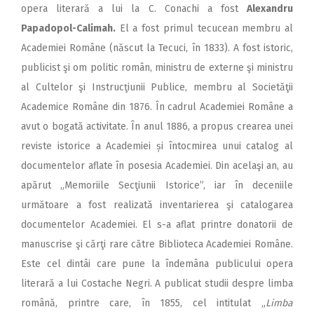
opera literară a lui la C. Conachi a fost
Alexandru
Papadopol-Calimah.
El a fost primul tecucean membru al
Academiei Române (născut la Tecuci, în 1833). A fost istoric,
publicist şi om politic român, ministru de externe şi ministru
al Cultelor şi Instrucţiunii Publice, membru al Societăţii
Academice Române din 1876. În cadrul Academiei Române a
avut o bogată activitate. În anul 1886, a propus crearea unei
reviste istorice a Academiei și întocmirea unui catalog al
documentelor aflate în posesia Academiei. Din acelaşi an, au
apărut „Memoriile Secţiunii Istorice”, iar în deceniile
următoare a fost realizată inventarierea şi catalogarea
documentelor Academiei. El s-a aflat printre donatorii de
manuscrise şi cărţi rare către Biblioteca Academiei Române.
Este cel dintâi care pune la îndemâna publicului opera
literară a lui Costache Negri. A publicat studii despre limba
română, printre care, în 1855, cel intitulat „
Limba