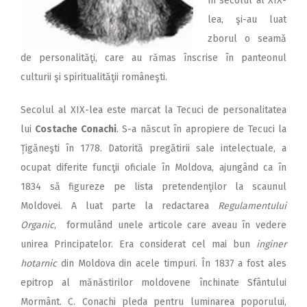
în secolul al XIX-
lea, şi-au luat
zborul o seamă
de personalităţi, care au rămas înscrise în panteonul
culturii şi spiritualităţii româneşti.
Secolul al XIX-lea este marcat la Tecuci de personalitatea
lui
Costache Conachi
. S-a născut în apropiere de Tecuci la
Țigăneşti în 1778. Datorită pregătirii sale intelectuale, a
ocupat diferite funcţii oficiale în Moldova, ajungând ca în
1834 să figureze pe lista pretendenţilor la scaunul
Moldovei. A luat parte la redactarea
Regulamentului
Organic
, formulând unele articole care aveau în vedere
unirea Principatelor. Era considerat cel mai bun
inginer
hotarnic
din Moldova din acele timpuri. În 1837 a fost ales
epitrop al mănăstirilor moldovene închinate Sfântului
Mormânt. C. Conachi pleda pentru luminarea poporului,