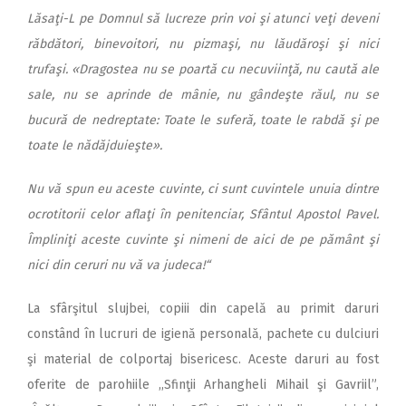
Lăsaţi-L pe Domnul să lucreze prin voi şi atunci veţi deveni
răbdători, binevoitori, nu pizmaşi, nu lăudăroşi şi nici
trufaşi. «Dragostea nu se poartă cu necuviinţă, nu caută ale
sale, nu se aprinde de mânie, nu gândeşte răul, nu se
bucură de nedreptate: Toate le suferă, toate le rabdă şi pe
toate le nădăjduieşte».
Nu vă spun eu aceste cuvinte, ci sunt cuvintele unuia dintre
ocrotitorii celor aflaţi în penitenciar, Sfântul Apostol Pavel.
Împliniţi aceste cuvinte şi nimeni de aici de pe pământ şi
nici din ceruri nu vă va judeca!“
La sfârşitul slujbei, copiii din capelă au primit daruri
constând în lucruri de igienă personală, pachete cu dulciuri
şi material de colportaj bisericesc. Aceste daruri au fost
oferite de parohiile ,,Sfinţii Arhangheli Mihail şi Gavriil”,