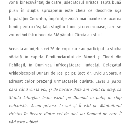
vor fi binecuvântaţi de către Judecătorul Hristos. Fapta bună
pusă în slujba aproapelui este cheia ce deschide uşa
Împărăţiei Cerurilor, împărăţie zidită mai înainte de facerea
lumii, pentru răsplata slugilor bune şi credincioase, care se
vor odihni întru bucuria Stăpânului Căruia au slujit.
Aceasta au înţeles cei 26 de copii care au participat la slujba
oficiată în capela Penitenciarului de Minori şi Tineri din
Tichileşti, în Duminica Înfricoşătoarei Judecăţi. Delegatul
Arhiepiscopiei Dunării de Jos, pc pr. lect. dr. Ovidiu Soare, a
adresat celor prezenţi următoarele cuvinte:
,,Este a patra
oară când vin la voi, şi de fiecare dată am venit cu drag. La
Sfânta Liturghie L-am văzut pe Domnul în potir, în chip
euharistic. Acum privesc la voi şi Îl văd pe Mântuitorul
Hristos în fiecare dintre cei de aici. Iar Domnul pe care Îl
văd este Iubire!