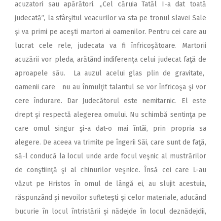
acuzatori sau apărători. ,,Cel căruia Tatăl I-a dat toată
judecată”, la sfârşitul veacurilor va sta pe tronul slavei Sale
şi va primi pe aceşti martori ai oamenilor. Pentru cei care au
lucrat cele rele, judecata va fi înfricoşătoare. Martorii
acuzării vor pleda, arătând indiferenţa celui judecat faţă de
aproapele său. La auzul acelui glas plin de gravitate,
oamenii care nu au înmulţit talantul se vor înfricoşa şi vor
cere îndurare. Dar Judecătorul este nemitarnic. El este
drept şi respectă alegerea omului. Nu schimbă sentinţa pe
care omul singur şi-a dat-o mai întâi, prin propria sa
alegere. De aceea va trimite pe îngerii Săi, care sunt de faţă,
să-l conducă la locul unde arde focul veşnic al mustrărilor
de conştiinţă şi al chinurilor veşnice. Însă cei care L-au
văzut pe Hristos în omul de lângă ei, au slujit acestuia,
răspunzând și nevoilor sufleteşti şi celor materiale, aducând
bucurie în locul întristării și nădejde în locul deznădejdii,