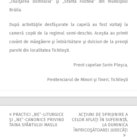
,,Înălţarea Domnului” şi ,,Sfânta Filoteia” din municipiul
Brăila.
După activităţile desfăşurate la capelă au fost vizitaţi la
cameră copiii de la regimul semi-deschis. Aceştia au primit
cuvânt de mângâiere şi îmbărbătare şi dulciuri de la preoţii
parohi din localitatea Tichileşti.
Preot capelan Sorin Pleşca,
Penitenciarul de Minori şi Tineri, Tichileşti
PRACTICI ,,NE”-LITURGICE
ACŢIUNI DE SPRIJINIRE A
Post
ŞI ,,NE”-CANONICE PRIVIND
CELOR AFLAŢI ÎN SUFERINŢĂ,
TAINA SFÂNTULUI MASLU
LA DUMINICA
navigation
ÎNFRICOŞĂTOAREI JUDECĂŢI