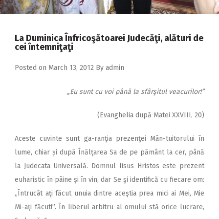
2018
2017
La Duminica Înfricoşătoarei Judecăţi, alături de
2016
cei întemniţaţi
2015
Posted on
March 13, 2012
By
admin
2014
„Eu sunt cu voi până la sfârşitul veacurilor!”
2013
2012
(Evanghelia după Matei XXVIII, 20)
2011
Aceste cuvinte sunt ga-ranţia prezenţei Mân-tuitorului în
2010
lume, chiar și după Înălţarea Sa de pe pământ la cer, până
la Judecata Universală. Domnul Iisus Hristos este prezent
2009
euharistic în pâine şi în vin, dar Se şi identifică cu fiecare om:
,,Întrucât aţi făcut unuia dintre aceştia prea mici ai Mei, Mie
Mi-aţi făcut!”. În liberul arbitru al omului stă orice lucrare,