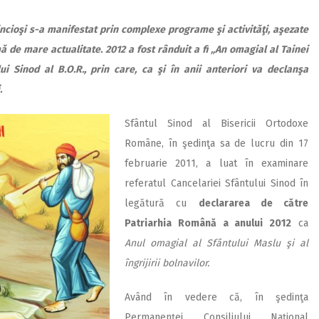
edincioşi s-a manifestat prin complexe programe şi activităţi, aşezate
ă de mare actualitate. 2012 a fost rânduit a fi „An omagial al Tainei
i Sinod al B.O.R., prin care, ca şi în anii anteriori va declanşa
.
Sfântul Sinod al Bisericii Ortodoxe
Române, în şedinţa sa de lucru din 17
februarie 2011, a luat în examinare
referatul Cancelariei Sfântului Sinod în
legătură cu
declararea de către
Patriarhia Română a anului 2012
ca
Anul omagial al Sfântului Maslu şi al
îngrijirii bolnavilor.
Având în vedere că, în şedinţa
Permanenţei Consiliului Naţional