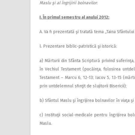
Maslu şi al îngrijirii bolnavilor
:
I. În primul semestru al anului 2012:
A. Va fi prezentată şi tratată tema „Taina Sfântul
l. Prezentare biblic-patristică şi istorică:
a) Mărturii din Sfânta Scriptură privind suferinţ
în Vechiul Testament (pocăinţa, folosirea untd
Testament – Marcu 6, 12-13; Iacov 5, 13-15 (mărtu
prin untdelemnul sfinţit de slujitorii Bisericii);
b) Sfântul Maslu şi îngrijirea bolnavilor în viaţa şi 
c) Instituţii social-medicale pentru îngrijirea bol
Maslu.