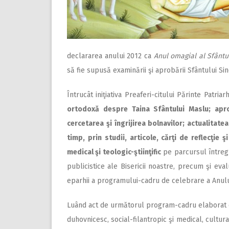
declararea anului 2012 ca
Anul omagial al Sfântulu
să fie supusă examinării şi aprobării Sfântului Sin
Întrucât iniţiativa Preaferi-citului Părinte Patria
ortodoxă despre Taina Sfântului Maslu; apro
cercetarea şi îngrijirea bolnavilor; actualitatea
timp, prin studii, articole, cărţi de reflecţie 
medical şi teologic-ştiinţific
pe parcursul întregul
publicistice ale Bisericii noastre, precum şi eva
eparhii a programului-cadru de celebrare a Anului o
Luând act de următorul program-cadru elaborat de
duhovnicesc, social-filantropic şi medical, cultural