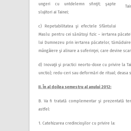
ungeri cu untdelemn sfinţit; şapte
Tai
slujitori ai Tainei;
c) Repetabilitatea şi efectele Sfântului
Maslu: pentru cei sănătoşi fizic – iertarea păcatel
lui Dumnezeu prin iertarea păcatelor, tămăduirea
mângâiere şi alinare a suferinţei, care devine scar
d) Inovaţii şi practici neorto-doxe cu privire la 
unctio); redu-ceri sau deformări de ritual; deasa 
II. În al doilea semestru al anului 2012:
B. Va fi tratată complementar şi prezentată tema
astfel:
1. Catehizarea credincioşilor cu privire la: