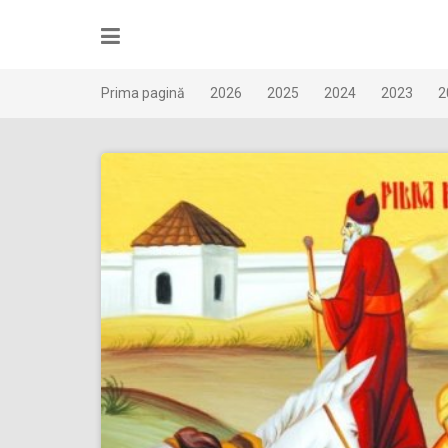
Skip
to
content
Prima pagină
2026
2025
2024
2023
2