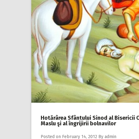
Hotărârea Sfântului Sinod al Bisericii
Maslu şi al îngrijirii bolnavilor
Posted on
February 14, 2012
By
admin