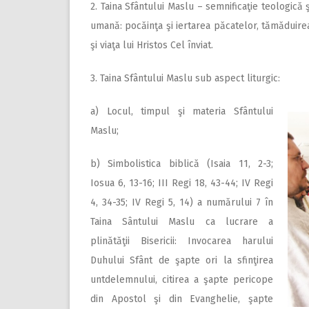
2. Taina Sfântului Maslu – semnificaţie teologică
umană: pocăinţa şi iertarea păcatelor, tămăduirea
şi viaţa lui Hristos Cel înviat.
3. Taina Sfântului Maslu sub aspect liturgic:
a) Locul, timpul şi materia Sfântului
Maslu;
b) Simbolistica biblică (Isaia 11, 2-3;
Iosua 6, 13-16; III Regi 18, 43-44; IV Regi
4, 34-35; IV Regi 5, 14) a numărului 7 în
Taina Sântului Maslu ca lucrare a
plinătăţii Bisericii: Invocarea harului
Duhului Sfânt de şapte ori la sfinţirea
untdelemnului, citirea a şapte pericope
din Apostol şi din Evanghelie, şapte