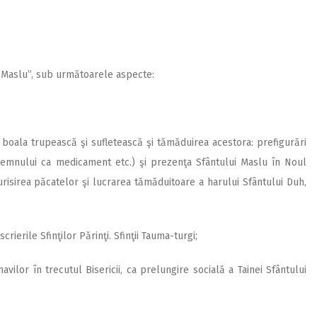
ui Maslu”, sub următoarele aspecte:
a, boala trupească şi sufletească şi tămăduirea acestora: prefigurări
elemnului ca medicament etc.) şi prezenţa Sfântului Maslu în Noul
risirea păcatelor şi lucrarea tămăduitoare a harului Sfântului Duh,
scrierile Sfinţilor Părinţi. Sfinţii Tauma-turgi;
navilor în trecutul Bisericii, ca prelungire socială a Tainei Sfântului