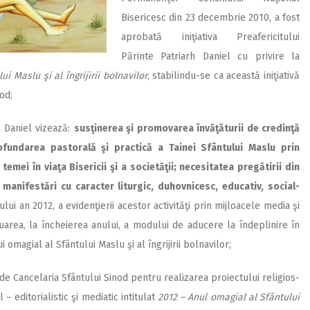
Bisericesc din 23 decembrie 2010, a fost
aprobată iniţiativa Preafericitului
Părinte Patriarh Daniel cu privire la
i Maslu şi al îngrijirii bolnavilor
, stabilindu-se ca această iniţiativă
od;
rh Daniel vizează:
susţinerea şi promovarea învăţăturii de credinţă
fundarea pastorală şi practică a Tainei Sfântului Maslu prin
 temei în viaţa Bisericii şi a societăţii; necesitatea pregătirii din
şi manifestări cu caracter liturgic, duhovnicesc, educativ, social-
ui an 2012, a evidenţierii acestor activităţi prin mijloacele media şi
luarea, la încheierea anului, a modului de aducere la îndeplinire în
magial al Sfântului Maslu şi al îngrijirii bolnavilor;
 Cancelaria Sfântului Sinod pentru realizarea proiectului religios-
 – editorialistic şi mediatic intitulat
2012 – Anul omagial al Sfântului