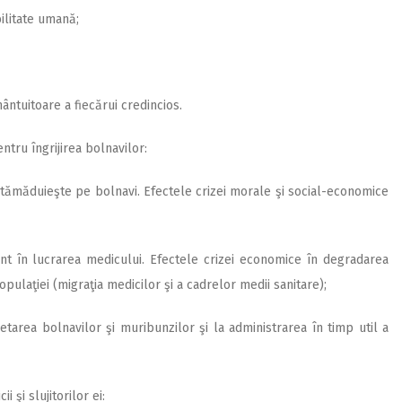
ilitate umană;
mântuitoare a fiecărui credincios.
entru îngrijirea bolnavilor:
i tămăduieşte pe bolnavi. Efectele crizei morale şi social-economice
nt în lucrarea medicului. Efectele crizei economice în degradarea
populaţiei (migraţia medicilor şi a cadrelor medii sanitare);
etarea bolnavilor şi muribunzilor şi la administrarea în timp util a
i şi slujitorilor ei: