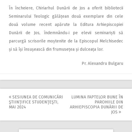
În încheiere, Chiriarhul Dunării de Jos a oferit bibliotecii
Seminarului Teologic gălățean două exemplare din cele
două volume recent apărute la Editura Arhiepiscopiei
Dunării de Jos, îndemnându‑i pe elevii seminariști să
parcurgă scrisorile moștenite de la Episcopul Melchisedec
și să își însușeas­că din frumusețea și dulceața lor.
Pr. Alexandru Bulgaru
SESIUNEA DE COMUNICĂRI
LUMINA FAPTELOR BUNE ÎN
Post
ŞTIINŢIFICE STUDENŢEŞTI,
PAROHIILE DIN
MAI 2024
ARHIEPISCOPIA DUNĂRII DE
navigation
JOS