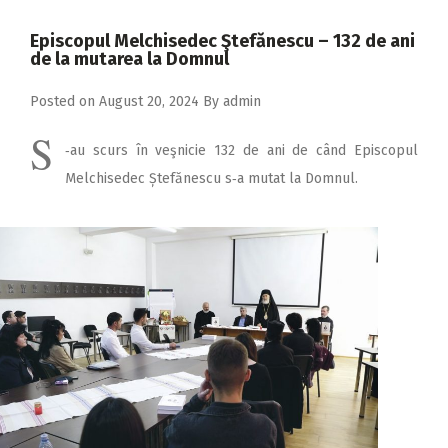
2018
Episcopul Melchisedec Ştefănescu – 132 de ani
2017
de la mutarea la Domnul
2016
Posted on
August 20, 2024
By
admin
2015
S
‑au scurs în veşnicie 132 de ani de când Episcopul
2014
Melchisedec Ștefănescu s‑a mutat la Domnul.
2013
2012
2011
2010
2009