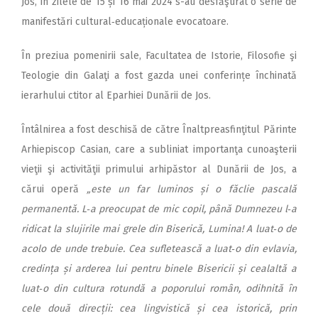
Jos, în zilele de 15 și 16 mai 2024 s-au desfăşurat o serie de
manifestări cultural‑educaționale evocatoare.
În preziua pomenirii sale, Facultatea de Istorie, Filosofie şi
Teologie din Galaţi a fost gazda unei conferințe închinată
ierarhului ctitor al Eparhiei Dunării de Jos.
Întâlnirea a fost deschisă de către Înaltpreasfinţitul Părinte
Arhiepiscop Casian, care a subliniat importanţa cunoaşterii
vieţii şi activităţii primului arhipăstor al Dunării de Jos, a
cărui operă
„este un far luminos și o făclie pascală
permanentă. L‑a preocupat de mic copil, până Dumnezeu l‑a
ridicat la slujirile mai grele din Biserică, Lumina! A luat‑o de
acolo de unde trebuie. Cea sufletească a luat‑o din evlavia,
credința și arderea lui pentru binele Bisericii și cealaltă a
luat‑o din cultura rotundă a poporului român, odihnită în
cele două direcții: cea lingvistică și cea istorică, prin