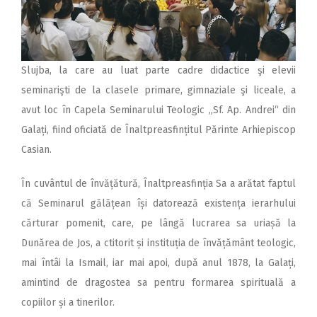
Slujba, la care au luat parte cadre didactice şi elevii
seminarişti de la clasele primare, gimnaziale şi liceale, a
avut loc în Capela Seminarului Teologic „Sf. Ap. Andrei“ din
Galați, fiind oficiată de Înaltpreasfințitul Părinte Arhiepiscop
Casian.
În cuvântul de învățătură, Înaltpreasfinția Sa a arătat faptul
că Seminarul gălățean își datorează existența ierarhului
cărturar pomenit, care, pe lângă lucrarea sa uriașă la
Dunărea de Jos, a ctitorit și instituția de învățământ teologic,
mai întâi la Ismail, iar mai apoi, după anul 1878, la Galați,
amintind de dragostea sa pentru formarea spirituală a
copiilor și a tinerilor.