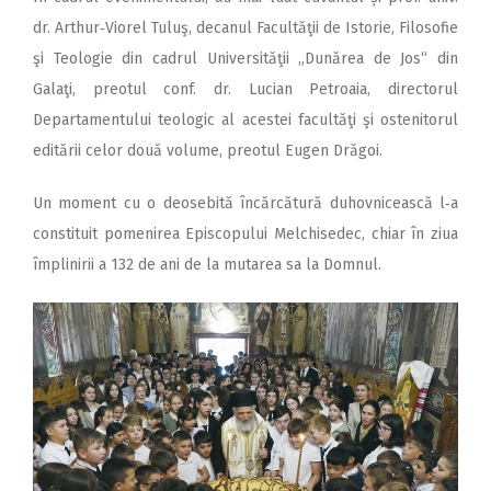
dr. Arthur‑Viorel Tuluş, decanul Facultăţii de Istorie, Filosofie
şi Teologie din cadrul Universităţii „Dunărea de Jos“ din
Galaţi, preotul conf. dr. Lucian Petroaia, directorul
Departamentului teologic al acestei facultăţi şi ostenitorul
editării celor două volume, preotul Eugen Drăgoi.
Un moment cu o deosebită încărcătură duhovnicească l‑a
constituit pomenirea Epis­copului Melchisedec, chiar în ziua
împlinirii a 132 de ani de la mutarea sa la Domnul.