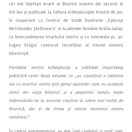
cel mai înțelept ierarh al Bisericii noastre din secolul al
XIX‑lea și publicate la Editura Arhiepiscopiei Dunării de Jos,
în cooperare cu Centrul de Studii Dunărene „Episcop
Melchisedec Ștefănescu“ al Academiei Române Brăila‑Galați,
cu binecuvântarea Ierarhului nostru și cu osteneala pc. pr.
Eugen Drăgoi, cunoscut cercetător al istoriei noastre
bisericești.
Părintele nostru Arhiepiscop a subliniat importanța
publicării celor două volume, ce
„au constituit o întâlnire
vie cu ierarhul nostru prin genul epistolar care nu ocolește
nimic din viața Bisericii și a poporului român, toate
îndemnându‑ne la misiune creștină la iubire mai multă de
Biserică, dar și de limba și istoria neamului nostru
românesc“.
În cadrul evenimentului, au mai luat cuvântul și prof. univ.