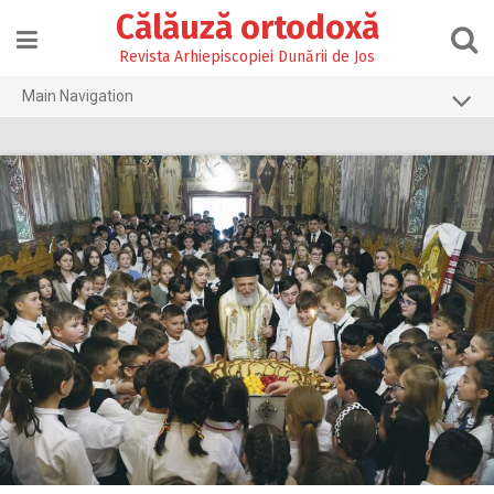
Skip
Călăuză ortodoxă
to
content
Revista Arhiepiscopiei Dunării de Jos
Main Navigation
Prima pagină
2026
2025
2024
2023
2022
2021
2020
2019