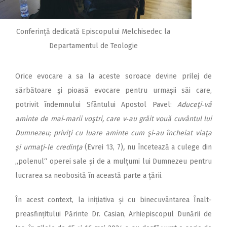
Conferință dedicată Episcopului Melchisedec la
Departamentul de Teologie
Orice evocare a sa la aceste soroace devine prilej de
sărbătoare şi pioasă evocare pentru urmașii săi care,
potrivit îndemnului Sfântului Apostol Pavel:
Aduceţi‑vă
aminte de mai‑marii voştri, care v‑au grăit vouă cuvântul lui
Dumnezeu; priviţi cu luare aminte cum şi‑au încheiat viaţa
şi urmaţi‑le credinţa
(Evrei 13, 7)
,
nu încetează a culege din
„polenul“ operei sale și de a mulțumi lui Dumnezeu pentru
lucrarea sa neobosită în această parte a țării.
În acest context, la ini­țiativa și cu binecuvântarea Înalt­
preasfințitului Părinte Dr. Casian, Arhiepiscopul Dunării de