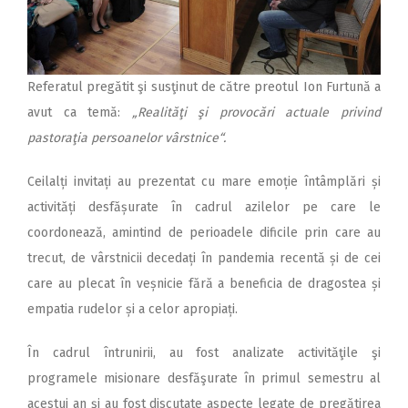
Referatul pregătit şi susţinut de către preotul Ion Furtună a
avut ca temă:
„Realităţi şi provocări actuale privind
pastoraţia persoanelor vârstnice“.
Ceilalți invitați au prezentat cu mare emoție întâmplări și
activități desfășurate în cadrul azilelor pe care le
coordonează, amintind de perioadele dificile prin care au
trecut, de vârstnicii decedați în pandemia recentă și de cei
care au plecat în veșnicie fără a beneficia de dragostea și
empatia rudelor și a celor apropiați.
În cadrul întrunirii, au fost analizate activităţile şi
programele misionare desfăşurate în primul semestru al
acestui an şi au fost discutate aspecte legate de pregătirea