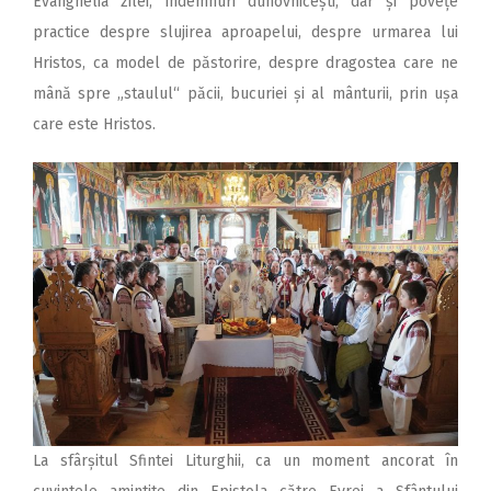
Evanghelia zilei, îndemnuri duhovnicești, dar și povețe
practice despre slujirea aproapelui, despre urmarea lui
Hristos, ca model de păstorire, despre dragostea care ne
mână spre „staulul“ păcii, bucuriei și al mânturii, prin ușa
care este Hristos.
La sfârșitul Sfintei Liturghii, ca un moment ancorat în