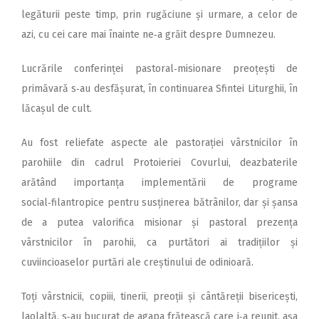
legăturii peste timp, prin rugăciune și urmare, a celor de
azi, cu cei care mai înainte ne‑a grăit despre Dumnezeu.
Lucrările conferinței pasto­ral‑misionare preoțești de
primăvară s‑au desfășurat, în continuarea Sfintei Liturghii, în
lă­cașul de cult.
Au fost reliefate aspecte ale pastorației vârstnicilor în
parohiile din cadrul Protoieriei Covurlui, deazbaterile
arătând im­portanța implementării de programe
social‑filantropice pen­tru susținerea bătrânilor, dar și șansa
de a putea valorifica misionar și pastoral prezența
vârstnicilor în parohii, ca purtători ai tradițiilor și
cuviincioaselor purtări ale creștinului de odinioară.
Toți vârstnicii, copiii, tinerii, preoții și cântăreții bisericești,
laolaltă, s‑au bucurat de agapa frățească care i‑a reunit, așa