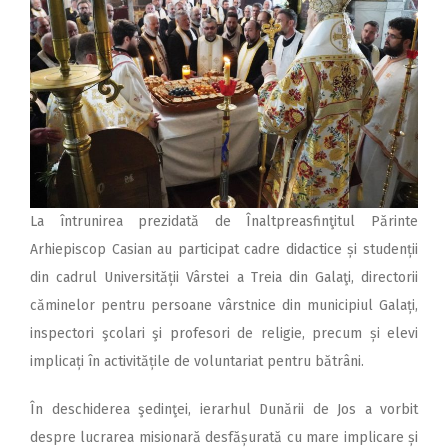
La întrunirea prezidată de Înaltpreasfinţitul Părinte
Arhiepiscop Casian au participat cadre didactice și studenții
din cadrul Universității Vârstei a Treia din Galaţi, directorii
căminelor pentru persoane vârstnice din municipiul Galați,
inspectori şcolari şi profesori de religie, precum și elevi
implicați în activitățile de voluntariat pentru bătrâni.
În deschiderea şedinţei, ierarhul Dunării de Jos a vorbit
despre lucrarea misionară desfășurată cu mare implicare și