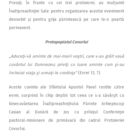
Preoții, în frunte cu cei trei protoierei, au mulțumit
Înaltpreasfinției Sale pentru or­ganizarea acestui eveniment
deosebit și pentru grija părintească pe care le‑o poartă
permanent.
Protopopiatul Covurlui
„Aduceţi‑vă aminte de mai‑marii voştri, care v‑au grăit vouă
cuvântul lui Dumnezeu; priviţi cu luare aminte cum şi‑au
încheiat viaţa şi urmaţi‑le credinţa“
(Evrei 13, 7).
Aceste cuvinte ale Sfântului Apostol Pavel rostite către
evrei, surprind în chip deplin tot ceea ce s‑a săvârșit cu
binecuvântarea Înaltpreasfințitului Părinte Arhiepiscop
Casian al Dunării de Jos cu prilejul Conferinței
pastoral‑misionare de primăvară din cadrul Protoieriei
Covurlui.