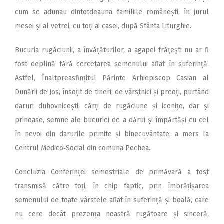
cum se adunau dintotdeauna familiile românești, în jurul
mesei și al vetrei, cu toți ai casei, după Sfânta Liturghie.
Bucuria rugăciunii, a învă­țăturilor, a agapei frăţeşti nu ar fi
fost deplină fără cercetarea semenului aflat în suferință.
Astfel, Înaltpreasfințitul Părinte Arhiepiscop Casian al
Dunării de Jos, însoțit de tineri, de vârstnici și preoți, purtând
daruri duhovnicești, cărți de rugăciune și iconițe, dar și
prinoase, semne ale bucuriei de a dărui și împărtăși cu cel
în nevoi din darurile primite și binecuvântate, a mers la
Centrul Medico‑Social din comuna Pechea.
Concluzia Conferinței semestriale de primăvară a fost
transmisă către toți, în chip faptic, prin îmbrățișarea
semenului de toate vârstele aflat în suferință și boală, care
nu cere decât prezența noastră rugătoare și sinceră,