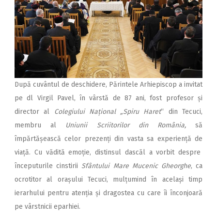
După cuvântul de deschidere, Părintele Arhiepiscop a invitat
pe dl Virgil Pavel, în vârstă de 87 ani, fost profesor și
director al
Colegiului Național „Spiru Haret
“ din Tecuci,
membru al
Uniunii Scriitorilor din România,
să
împărtășească celor prezenți din vasta sa experiență de
viață. Cu vădită emoție, distinsul dascăl a vorbit despre
începuturile cinstirii
Sfântului Mare Mucenic Gheorghe
, ca
ocrotitor al orașului Tecuci, mulțumind în același timp
ierarhului pentru atenția și dragostea cu care îi înconjoară
pe vârstnicii eparhiei.