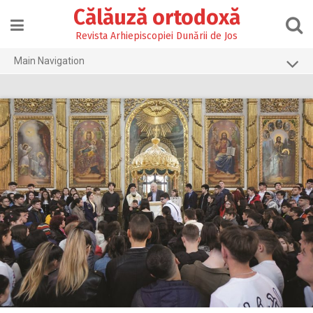
Skip
Călăuză ortodoxă
to
content
Revista Arhiepiscopiei Dunării de Jos
Main Navigation
Prima pagină
2026
2025
2024
2023
2022
2021
2020
2019