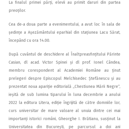
La finalul primei părți, elevii au primit daruri din partea
preoților.
Cea de‑a doua parte a evenimentului, a avut loc în sala de
ședințe a Așezământului eparhial din stațiunea Lacu Sărat,
începând cu ora 14.00.
După cuvântul de deschidere al Înaltpreasfințitului Părinte
Casian, dl acad. Victor Spinei și dl prof. Ionel Cândea,
membru corespondent al Academiei Române au ținut
prelegeri despre Episcopul Melchisedec Ștefănescu și au
prezentat noua apariție editorială „Chestiunea Mării Negre“,
ieșită de sub lumina tiparului în luna decembrie a anului
2022 la editura Litera, ediție îngrijită de către domniile lor,
curs universitar de mare valoare al unuia dintre cei mai
importanți istorici români, Gheorghe I. Brătianu, susținut la
Universitatea din București, pe parcursul a doi ani