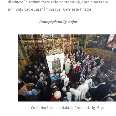
dându‑ne în schimb toate cele de trebuință, spre o mergere
prin viață către „ușa“ Împărăţiei, Care este Hristos.
Protopopiatul Tg. Bujor
Conferință semestrială în Protoieria Tg. Bujor