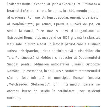
Înaltpreasfinția Sa continuat prin a evoca figura luminoasă a
ierarhului cărturar care a fost ales, în 1870, membru titular
al Academiei Române. Un bun gospodar, energic organizator
al nou‑înființatei, pe atunci, Eparhii a Dunării de Jos, cu
sediul la Ismail, între 1865 și 1879 și reoganizator al
Episcopiei Romanului, începând cu 1879 și până la sfârșitul
vieții sale în 1892, a fost un înfocat patriot care a susținut
unirea Principatelor, unirea administrativă a Bisericilor din
Țara Românească și Moldova și redactor al Documentului
Sinodal pentru obținerea autocefaliei Bisericii Ortodoxe
Române. De asemenea, în anul 1892, conform testamentului
său, a fost înființată în municipiul Roman, fundația
„Melchisedec Ştefănescu“, prin intermediul căreia se
ofereau burse de studiu în străinătate unor studenți
eminenți.