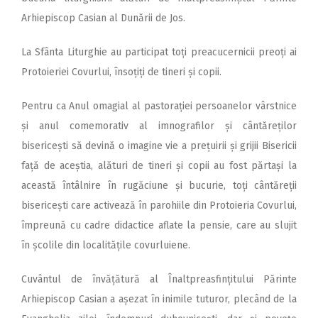
Arhiepiscop Casian al Dunării de Jos.
La Sfânta Liturghie au participat toți preacucernicii preoți ai
Protoieriei Covurlui, însoțiți de tineri și copii.
Pentru ca Anul omagial al pastorației persoanelor vârstnice
și anul comemorativ al imnografilor și cântăreților
bisericești să devină o imagine vie a prețuirii și grijii Bisericii
față de aceștia, alături de tineri și copii au fost părtași la
această întâlnire în rugăciune și bucurie, toți cântăreții
bisericești care activează în parohiile din Protoieria Covurlui,
împreună cu cadre didactice aflate la pensie, care au slujit
în școlile din localitățile covurluiene.
Cuvântul de învățătură al Înaltpreasfințitului Părinte
Arhiepiscop Casian a așezat în inimile tuturor, plecând de la