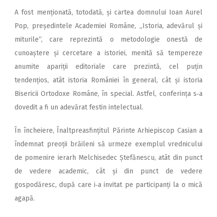
A fost menționată, totodată, și cartea domnului Ioan Aurel
Pop, președintele Academiei Române, „Istoria, adevărul și
miturile“, care reprezintă o metodologie onestă de
cunoaștere și cercetare a istoriei, menită să tempereze
anumite apariții editoriale care prezintă, cel puțin
tendențios, atât istoria României în general, cât și istoria
Bisericii Ortodoxe Române, în special. Astfel, conferința s‑a
dovedit a fi un adevărat festin intelectual.
În încheiere, Înalt­preasfințitul Părinte Arhiepiscop Casian a
îndemnat preoții brăileni să urmeze exemplul vrednicului
de pomenire ierarh Melchisedec Ștefănescu, atât din punct
de vedere academic, cât și din punct de vedere
gospodăresc, după care i‑a invitat pe participanți la o mică
agapă.