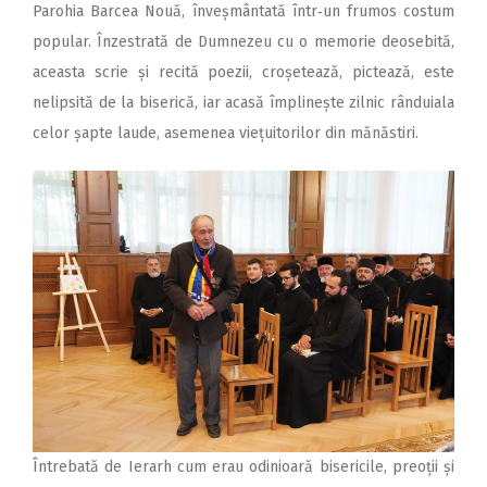
Parohia Barcea Nouă, înveșmântată într‑un frumos costum
popular. Înzestrată de Dumnezeu cu o memorie deosebită,
aceasta scrie și recită poezii, croșetează, pictează, este
nelipsită de la biserică, iar acasă împlinește zilnic rânduiala
celor șapte laude, asemenea viețuitorilor din mănăstiri.
Întrebată de Ierarh cum erau odinioară bisericile, preoții și