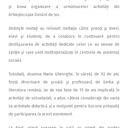
şi buna organizare a următoarelor activităţi din
Arhiepiscopia Dunării de Jos.
Distinştii invitaţi au reînnoit invitația către preoţi şi tineri,
elevi şi studenţi, de a colabora în continuare pentru
desfăşurarea de activități dedicate celor ce au nevoie de
sprijin și care sunt instituționalizați în centrele de asistență
socială.
Totodată, doamna Maria Gheorghe, în vârstă de 92 de ani,
fostă directoare de şcoală şi profesoară de limba şi
literatura română, iar de mai bine de 15 de ani implicată în
activităţi de voluntariat, a adus câteva consideraţii din vasta
sa activitate didactică şi a mulţumit pentru bucuria prilejuită
de participarea la acest eveniment.
La final, elevii prezenţi în sală au primit din partea