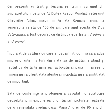
Cei prezenți au trăit și bucuria reîntâlnirii cu unul din
supraviețuitorii celui de‑Al Doilea Război Mondial, veteranul
Gheorghe Arhip, maior în Armata Română, ajuns la
venerabila vârstă de 100 de ani, care anul acesta, de
Ziua
Veteranilor,
a fost decorat cu distincția eparhială „
Vrednicia
andreiană
“.
Încurajat de căldura cu care a fost primit, domnia sa a adus
impresionante mărturii din viața sa de militar, arătând și
faptul că de la terminarea războiului și până în prezent,
nimeni nu i‑a oferit atâta atenție și niciodată nu s‑a simțit atât
de important.
Sala de conferințe a protoieriei a căpătat o strălucire
deosebită prin expunerea unor lucrări picturale realizate
de o venerabilă credincioasă, Maria Andrei, de 96 ani, din