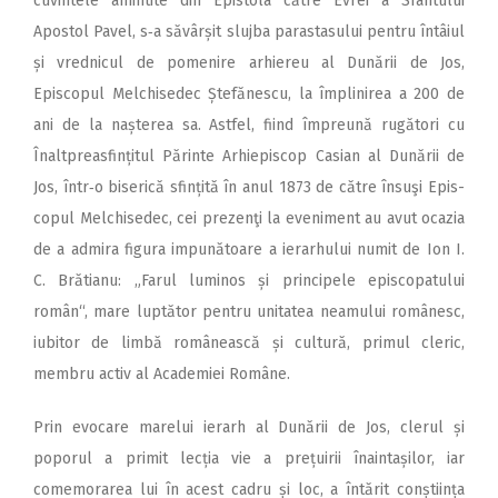
cuvintele amintite din Epistola către Evrei a Sfântului
Apostol Pavel, s‑a săvârșit slujba parastasului pentru întâiul
și vrednicul de pomenire arhiereu al Dunării de Jos,
Episcopul Melchisedec Ștefănescu, la împlinirea a 200 de
ani de la nașterea sa. Astfel, fiind împreună rugători cu
Înaltpreasfințitul Părinte Arhiepis­cop Casian al Dunării de
Jos, într‑o biserică sfințită în anul 1873 de către însuşi Epis­
copul Melchisedec, cei prezenţi la eveniment au avut ocazia
de a admira figura impunătoare a ierarhului numit de Ion I.
C. Brătia­nu: „Farul luminos și principele episcopatului
român“, mare luptător pentru unitatea neamului românesc,
iubitor de limbă românească și cultură, primul cleric,
membru activ al Academiei Române.
Prin evocare marelui ierarh al Dunării de Jos, clerul și
poporul a primit lecția vie a prețuirii înaintașilor, iar
comemorarea lui în acest cadru și loc, a întărit conștiința