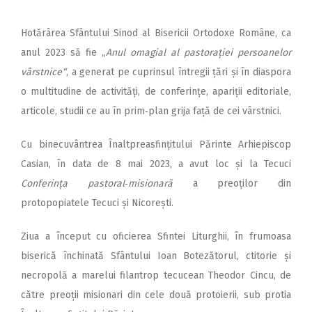
Hotărârea Sfântului Sinod al Bisericii Ortodoxe Române, ca
anul 2023 să fie „
Anul omagial al pastorației persoanelor
vârstnice“
, a generat pe cuprinsul întregii țări și în diaspora
o multitudine de activități, de conferințe, apariții editoriale,
articole, studii ce au în prim‑plan grija față de cei vârstnici.
Cu binecuvântrea Înalt­prea­sfințitului Părinte Arhiepiscop
Ca­sian, în data de 8 mai 2023, a avut loc și la Tecuci
Conferința pastoral‑misionară
a preoților din
protopopiatele Tecuci și Ni­corești.
Ziua a început cu oficierea Sfintei Liturghii, în frumoasa
biserică închinată Sfântului Ioan Botezătorul, ctitorie și
necropolă a marelui filantrop tecucean Theodor Cincu, de
către preoții misionari din cele două protoierii, sub protia