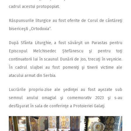
cadrul acestui protopopiat.
Răspunsurile liturgice au fost oferite de Corul de cântăreţi
bisericeşti „Ortodoxia“.
După Sfânta Liturghie, a fost săvârşit un Parastas pentru
Episcopul Melchisedec Ștefănescu şi pentru toţi
continuatorii lui în scaunul Dunării de Jos, trecuţi în veşnicie.
În cadrul slujbei au fost pomeniţi şi tinerii victime ale
atacului armat din Serbia.
Lucrările propriu‑zise ale şedinţei au fost aşezate sub
semnul anului omagial şi comemorativ 2023 şi s‑au
desfăşurat în sala de conferinţe a Protoieriei Galaţi.