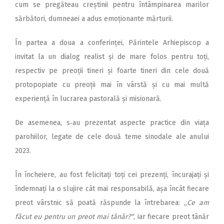
cum se pregăteau creștinii pentru întâmpinarea marilor
sărbători, dumneaei a adus emoționante mărturii.
În partea a doua a conferinței, Părintele Ar­hiepiscop a
invitat la un dialog realist și de mare folos pentru toți,
respectiv pe preoții tineri și foarte ti­neri din cele două
protopopiate cu preoții mai în vârstă și cu mai multă
experiență în lucrarea pastorală și misionară.
De asemenea, s‑au prezentat aspecte practice din viața
parohiilor, legate de cele două teme sinodale ale anului
2023.
În încheiere, au fost felicitați toți cei prezenți, încurajați și
îndemnați la o slujire cât mai responsabilă, așa încât fiecare
preot vârstnic să poată răspunde la întrebarea: „
Ce am
făcut eu pentru un preot mai tânăr?“
, iar fiecare preot tânăr