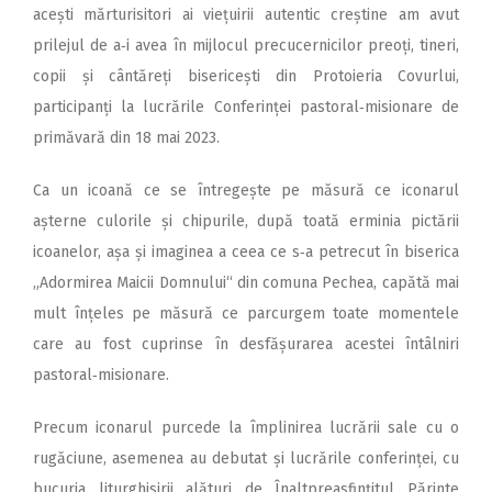
acești mărturisitori ai viețuirii autentic creștine am avut
prilejul de a‑i avea în mijlocul precucernicilor preoți, tineri,
copii și cântăreți bisericești din Protoieria Covurlui,
participanți la lucrări­le Conferinței pastoral‑misionare de
primăvară din 18 mai 2023.
Ca un icoană ce se întregește pe măsură ce iconarul
așterne culorile și chipurile, după toată erminia pictării
icoanelor, așa și imaginea a ceea ce s‑a petrecut în biserica
„Adormirea Maicii Domnului“ din comuna Pechea, capătă mai
mult înțeles pe măsură ce parcurgem toate momentele
care au fost cuprinse în desfășurarea acestei întâlniri
pastoral‑misionare.
Precum iconarul purcede la împlinirea lucrării sale cu o
rugăciune, asemenea au debutat și lucrările conferinței, cu
bucuria liturghisirii alături de Înaltpreasfințitul Părinte