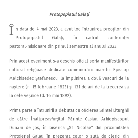
Protopopiatul Galați
Î
n data de 4 mai 2023, a avut loc întrunirea preoţilor din
Protopopiatul Galați, în cadrul conferinţei
pastoral‑misionare din primul semestru al anului 2023.
Prin acest eveniment s‑a deschis oficial seria manifestărilor
cultural‑religioase dedicate comemorării marelui Episcop
Melchisedec Ștefănescu, la împlinirea a două veacuri de la
naştere (n. 15 februarie 1823) şi 131 de ani de la trecerea sa
la cele veşnice (d. 16 mai 1892).
Prima parte a întrunirii a debutat cu oficierea Sfintei Liturghii
de către Înaltpreasfinţitul Părinte Casian, Arhiepis­copul
Dunării de Jos, în biserica „Sf. Nicolae“ din proximitatea
Protoieriei Galaţi, în prezenţa celor o sută de clerici din