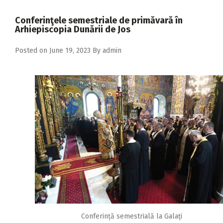
2018
Conferinţele semestriale de primăvară în
2017
Arhiepiscopia Dunării de Jos
2016
Posted on
June 19, 2023
By
admin
2015
2014
2013
2012
2011
2010
2009
Conferință semestrială la Galați