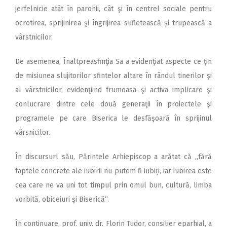
jerfelnicie atât în parohii, cât şi în centrel sociale pentru
ocrotirea, sprijinirea şi îngrijirea sufletească și trupească a
vârstnicilor.
De asemenea, Înaltpreasfinţia Sa a evidenţiat aspecte ce ţin
de misiunea slujitorilor sfintelor altare în rândul tinerilor şi
al vârstnicilor, evidenţiind frumoasa şi activa implicare şi
conlucrare dintre cele două generaţii în proiectele şi
programele pe care Biserica le desfăşoară în sprijinul
vârsnicilor.
În discursurl său, Părintele Arhiepiscop a arătat că „fără
faptele concrete ale iubirii nu putem fi iubiți, iar iubirea este
cea care ne va uni tot timpul prin omul bun, cultură, limba
vorbită, obiceiuri şi Biserică“.
În continuare, prof. univ. dr. Florin Tudor, consilier eparhial, a