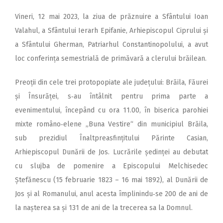
Vineri, 12 mai 2023, la ziua de prăznuire a Sfântului Ioan
Valahul, a Sfântului Ierarh Epifanie, Arhiepiscopul Ciprului și
a Sfântului Gherman, Patriarhul Constantinopolului, a avut
loc conferința semestrială de primăvară a clerului brăilean.
Preoții din cele trei protopopiate ale ju­de­țului: Brăila, Făurei
și Însurăței, s‑au întâlnit pentru prima parte a
evenimentului, începând cu ora 11.00, în biserica parohiei
mixte româno‑elene „Buna Vestire“ din municipiul Brăila,
sub prezidiul Înalt­preasfințitului Părinte Casian,
Arhiepiscopul Dunării de Jos. Lucrările ședinței au debutat
cu slujba de pomenire a Episcopului Melchisedec
Ștefănescu (15 februarie 1823 – 16 mai 1892), al Dunării de
Jos și al Romanului, anul acesta împlinindu‑se 200 de ani de
la nașterea sa și 131 de ani de la trecerea sa la Domnul.