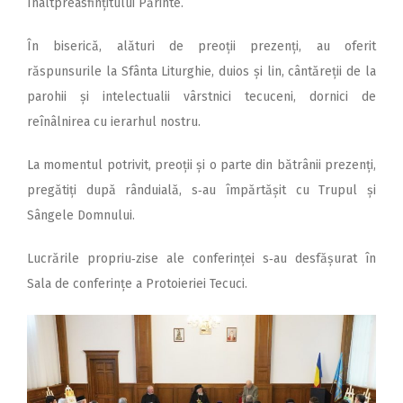
Înaltpreasfințitului Părinte.
În biserică, alături de preoții prezenți, au oferit
răspunsurile la Sfânta Liturghie, duios și lin, cântăreții de la
parohii și intelectualii vârstnici tecuceni, dornici de
reînâlnirea cu ierarhul nostru.
La momentul potrivit, preoții și o parte din bătrânii prezenți,
pregătiți după rânduială, s‑au împărtășit cu Trupul și
Sângele Domnului.
Lucrările propriu‑zise ale con­ferinței s‑au desfășurat în
Sala de conferințe a Protoieriei Tecuci.