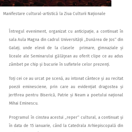
Manifestare cultural-artistică la Ziua Culturii Naționale
Întregul eveniment, organizat cu anticipație, a continuat în
sala Aula Magna din cadrul Universității „Dunărea de Jos“ din
Galați, unde elevii de la clasele primare, gimnaziale și
liceale ale Seminarului gălăţean au oferit clipe ce au adus
zâmbet pe chip și bucurie în sufletele celor prezenți.
Toți cei ce au urcat pe scenă, au intonat cântece și au recitat
poezii eminesciene, prin care au evidențiat dragostea și
jertfirea pentru Biserică, Patrie și Neam a poetului național
Mihai Eminescu.
Programul în cinstea acestui „reper“ cultural, a continuat și
în data de 15 ianuarie, când la Catedrala Arhiepiscopală din