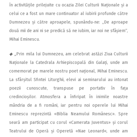
în activitățile prilejuite cu ocazia Zilei Culturii Naționale și a
celui ce a fost un mare continuator al iubirii profunde către
Dumnezeu și către aproapele, spunându‑ne: „De aproape
două mii de ani ni se predică să ne iubim, iar noi ne sfâșiem“,
Mihai Eminescu.
◆ „
Prin mila lui Dumnezeu, am celebrat astăzi Ziua Culturii
Naționale la Catedrala Arhiepis­copală din Galați, unde am
comemorat pe marele nostru poet național, Mihai Eminescu.
La sfârșitul Sfintei Liturghii, elevi ai seminarului au intonat
poezii cunoscute, transpuse pe portativ în fața
credincioșilor. Atmosfera a înfiripat în inimile noastre
mândria de a fi români, iar pentru noi operele lui Mihai
Eminescu reprezintă «Biblia Neamului Românesc». Spre
seară am participat cu corul «Camerata Juventus» și corul
Teatrului de Operă și Operetă «Nae Leonard«, unde am