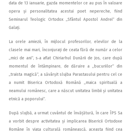
data de 13 ianuarie, gazda momentelor ce au pus în valoare
opera și personalitatea acestui poet nepereche, fiind
Seminarul Teologic Ortodox „Sfântul Apostol Andrei“ din
Galați.
La orele amiezii, în mijlocul profesorilor, elevilor de la
clasele mai mari, înconjurați de ceata fără de număr a celor
„mici de ani“, s‑a aflat Chiriarhul Dunării de Jos, care după
momentul de întâmpinare, de dăruire a „bucuriilor“ din
„traista magică“, a săvârșit slujba Parastasului pentru cel ce
a numit Biserica Ortodoxă Română „maica spirituală a
neamului româ­­nesc, care a născut unitatea limbii și unitatea
etnică a poporului“.
După slujbă, a urmat cuvântul de învățătură, în care ÎPS Sa
a vorbit despre activitatea și implicarea Bisericii Ortodoxe
Române în viaţa culturală românească, aceasta fiind cea