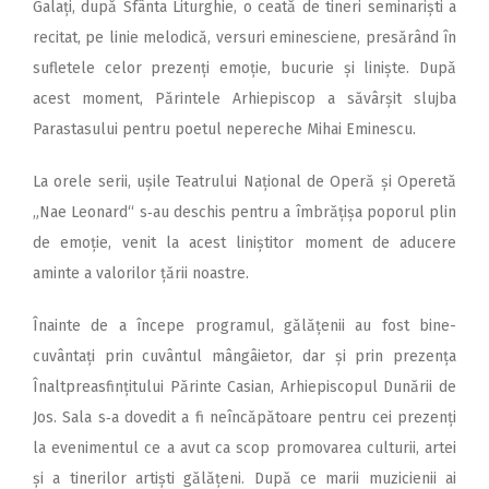
Galați, după Sfânta Liturghie, o ceată de tineri seminariști a
recitat, pe linie melodică, versuri eminesciene, presărând în
sufletele celor prezenți emoție, bucurie și liniște. După
acest moment, Părintele Arhiepiscop a săvârșit slujba
Parastasului pentru poetul nepereche Mihai Eminescu.
La orele serii, ușile Teatrului Național de Operă și Operetă
„Nae Leonard“ s‑au deschis pentru a îmbrățișa poporul plin
de emoție, venit la acest liniștitor moment de aducere
aminte a valorilor țării noastre.
Înainte de a începe programul, gălățenii au fost bine­
cuvântați prin cuvântul mângâietor, dar și prin prezența
Înaltpreasfințitului Părinte Casian, Arhiepiscopul Dunării de
Jos. Sala s‑a dovedit a fi neîncăpătoare pentru cei prezenți
la evenimentul ce a avut ca scop promovarea culturii, artei
și a tinerilor artiști gălățeni. După ce marii muzicienii ai