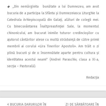
◆ „
Din nemărginita bunătate a lui Dumnezeu, am avut
bucuria de a participa la Sfânta și Dum­nezeiasca Liturghie la
Catedrala Arhiepiscopală din Galați, alături de colegii mei.
Cu binecuvântarea Înaltpreasfinției Sale, la momentul
chinonicului, am bucurat inimile tuturor credincioșilor cu
ajutorul cântărilor alese cu multă străduință de către primii
membrii ai corului «Lira Tinerilor Apostoli». Am trăit o zi
plină bucurii și de o însemnătate aparte pentru cultura și
identitatea acestui neam!“ (Andrei Paraschiv, clasa a XI‑a,
secția – Pastorală).
Redacția
BUCURIA DARURILOR ÎN
ZI DE SĂRBĂTOARE ÎN