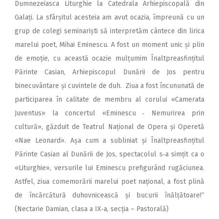
Dumnezeiasca Liturghie la Catedrala Arhiepiscopală din
Galați. La sfârșitul acesteia am avut ocazia, împreună cu un
grup de colegi seminariști să interpretăm cântece din lirica
marelui poet, Mihai Eminescu. A fost un moment unic și plin
de emoție, cu această ocazie mulțumim Înaltpreasfințitul
Părinte Casian, Arhiepiscopul Dunării de Jos pentru
binecuvântare și cuvintele de duh. Ziua a fost încununată de
participarea în calitate de membru al corului «Camerata
Juventus» la concertul «Eminescu ‑ Nemurirea prin
cultură», găzduit de Teatrul Național de Opera și Operetă
«Nae Leonard». Așa cum a subliniat și Înaltpreasfințitul
Părinte Casian al Dunării de Jos, spectacolul s‑a simțit ca o
«Liturghie», versurile lui Eminescu prefigurând rugăciunea.
Astfel, ziua comemorării marelui poet națio­nal, a fost plină
de încărcătură duhovnicească și bucurii înălțătoare!“
(Nectarie Damian, clasa a IX‑a, secția – Pastorală)