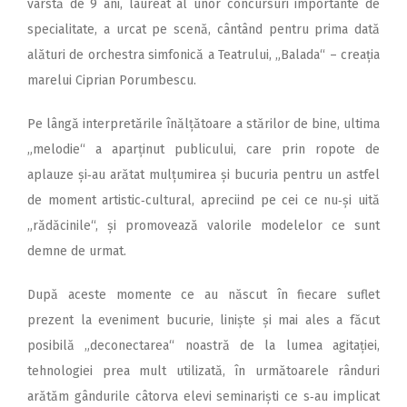
vârstă de 9 ani, laureat al unor concursuri importante de
specialitate, a urcat pe scenă, cântând pentru prima dată
alături de orchestra simfonică a Teatrului, „Balada“ – creația
marelui Ciprian Porumbescu.
Pe lângă interpretările înăl­țătoare a stărilor de bine, ultima
„melodie“ a aparținut publicului, care prin ropote de
aplauze și‑au arătat mulțumirea și bucuria pentru un astfel
de moment artistic‑cultural, apreciind pe cei ce nu‑și uită
„rădăcinile“, și promovează valorile modelelor ce sunt
demne de urmat.
După aceste momente ce au născut în fiecare suflet
prezent la eveniment bucurie, liniște și mai ales a făcut
posibilă „deconectarea“ noastră de la lumea agitației,
tehnologiei prea mult utilizată, în următoarele rânduri
arătăm gândurile câtorva elevi seminariști ce s‑au implicat