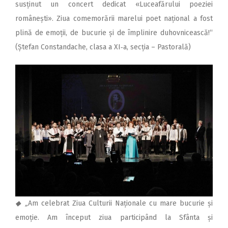
susținut un concert dedicat «Luceafărului poeziei
românești». Ziua comemorării marelui poet național a fost
plină de emo­ții, de bucurie și de împlinire duhovnicească!“
(Ștefan Constandache, clasa a XI‑a, secția – Pastorală)
◆ „
Am celebrat Ziua Culturii Naționale cu mare bucurie și
emoție. Am început ziua participând la Sfânta și