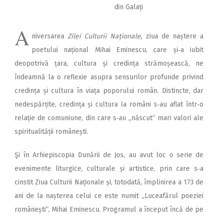
din Galați
A
niversarea
Zilei Culturii Naționale,
ziua de naștere a
poetului național Mihai Eminescu, care și‑a iubit
deopotrivă țara, cultura și credința strămoșească, ne
îndeamnă la o reflexie asupra sensurilor profunde privind
credința și cultura în viața poporului român. Distincte, dar
nedespărțite, credința și cultura la români s‑au aflat într‑o
relație de comuniune, din care s‑au „născut“ mari valori ale
spiritualității românești.
Şi în Arhiepiscopia Dunării de Jos, au avut loc o serie de
evenimente liturgice, culturale și artistice, prin care s‑a
cinstit Ziua Culturii Naționale și, totodată, împlinirea a 173 de
ani de la nașterea celui ce este numit „Luceafărul poeziei
românești“, Mihai Eminescu. Programul a început încă de pe