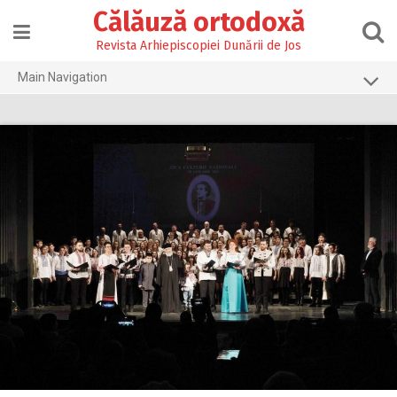
Skip
Călăuză ortodoxă
to
content
Revista Arhiepiscopiei Dunării de Jos
Main Navigation
Prima pagină
2026
2025
2024
2023
2022
2021
2020
2019