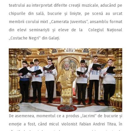
teatrului au interpretat diferite creații muzicale, aducând pe
chipurile din sală, bucurie și liniște, pe scenă au urcat
membrii corului mixt „Camerata Juventus“, ansamblu format
din elevi seminariști și eleve de la Colegiul Națio­nal
„Costache Negri“ din Galați.
De asemenea, momentul ce a produs „lacrimi“ de bucurie și
emoție a fost, când micul violonist Fabian Andrei Titea, în