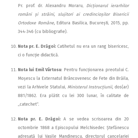
Pr. prof. dr. Alexandru Moraru,
Dicționarul ierarhilor
români și străini, slujitori ai credincioșilor Bisericii
Ortodoxe Române,
Editura Basilica, București, 2015, pp.
344‑346 (cu bibliografie).
Nota pr. E. Drăgoi:
Catihetul nu era un rang bisericesc,
ci o funcție didactică.
Nota lui Emil Vârtosu
: Pentru funcționarea preotului C.
Moșescu la Externatul Brâncovenesc de Fete din Brăila,
vezi la Arhivele Statului,
Ministerul Instrucțiunii,
dos(ar)
881/1862. Era plătit cu lei 300 lunar, în calitate de
„catechet“.
Nota pr. E. Drăgoi:
A se vedea scrisoarea din 20
octombrie 1868 a Episcopului Melchisedec Ștefănescu
adresată lui Vasile Mandinescu, directorul cancelariei