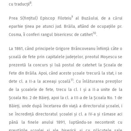
8
cu traducții
.
9
Prea S(fințitul) Episcop Filoteiu
al Buzăului, de a cărui
eparhie ținea pe atunci jud. Brăila, aflând de ocupațiile pr.
10
Cosma, îi conferi rangul bisericesc de catihet
.
La 1861, când principele Grigore Brâncoveanu înființă câte o
școală de fete prin capitalele județelor, preotul Moșescu se
prezentă la concurs și luă postul de catehet la Școala de
Fete din Brăila. Apoi, când aceste școale trecură la stat, i se
11
dete cl. a II‑a la aceeași școală
. Cu înlăturarea preoților
de la școalele de fete, trecu la cl. I și a II‑a unite de la
Școala No. 2 de Băieți, apoi la cl. a III‑a de la Școala No. 1 de
Băieți, unde după încetarea din viață a directorului școalei, i
se încredință directoratul școalei și cl. a IV‑a și rămase aci
până la finele anului 1891, luptându‑se necontenit cu
greutățile școalei și ale bisericii, și cu plăcutele sale