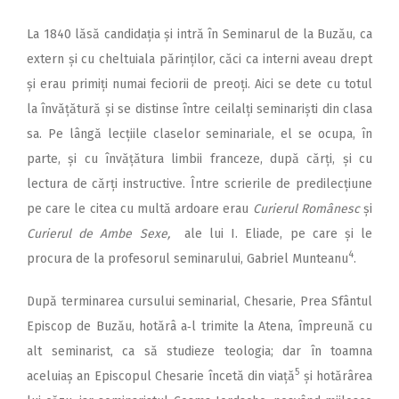
La 1840 lăsă candidația și intră în Seminarul de la Buzău, ca
extern și cu cheltuiala părinților, căci ca interni aveau drept
și erau primiți numai feciorii de preoți. Aici se dete cu totul
la învățătură și se distinse între ceilalți se­minariști din clasa
sa. Pe lângă lecțiile claselor seminariale, el se ocupa, în
parte, și cu învățătura limbii franceze, după cărți, și cu
lectura de cărți instructive. Între scrierile de predilecțiune
pe care le citea cu multă ardoare erau
Curierul Românesc
și
Curierul de Ambe Sexe,
ale lui I. Eliade, pe care și le
4
procura de la profesorul seminarului, Gabriel Munteanu
.
După terminarea cursului seminarial, Chesarie, Prea Sfântul
Episcop de Buzău, hotărâ a‑l trimite la Atena, împreună cu
alt seminarist, ca să studieze teologia; dar în toamna
5
aceluiaș an Episcopul Chesarie încetă din viață
și hotărârea