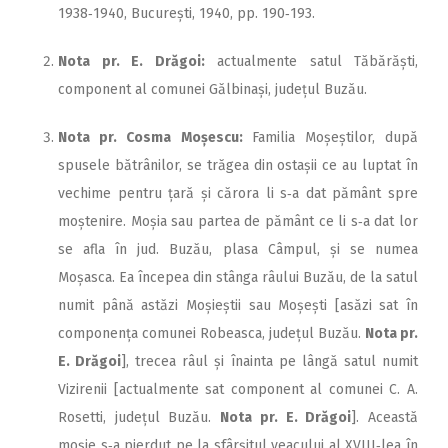
1938‑1940, București, 1940, pp. 190‑193.
Nota pr. E. Drăgoi:
actualmente satul Tăbărăști,
component al comunei Gălbinași, județul Buzău.
Nota pr. Cosma Moșescu:
Familia Moșeștilor, după
spusele bătrânilor, se trăgea din ostașii ce au luptat în
vechime pentru țară și cărora li s‑a dat pământ spre
moștenire. Moșia sau partea de pământ ce li s‑a dat lor
se afla în jud. Buzău, plasa Câmpul, și se numea
Moșasca. Ea începea din stânga râului Buzău, de la satul
numit până astăzi Moșieștii sau Moșești [asăzi sat în
componența comunei Robeasca, județul Buzău.
Nota pr.
E. Drăgoi
], trecea râul și înainta pe lângă satul numit
Vizirenii [actualmente sat component al comunei C. A.
Rosetti, județul Buzău.
Nota pr. E. Drăgoi
]. Această
moșie s‑a pierdut pe la sfârșitul veacului al XVIII‑lea în