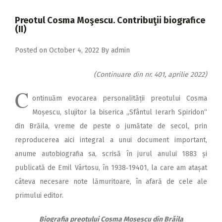
2018
Preotul Cosma Moşescu. Contribuţii biografice
2017
(II)
2016
Posted on
October 4, 2022
By
admin
2015
(Continuare din nr. 401, aprilie 2022)
2014
C
2013
ontinuăm evocarea personalității preotului Cosma
Moșescu, slujitor la biserica „Sfântul Ierarh Spiridon“
2012
din Brăila, vreme de peste o jumătate de secol, prin
2011
reproducerea aici integral a unui document important,
2010
anume autobiografia sa, scrisă în jurul anului 1883 și
publicată de Emil Vârtosu, în 1938‑19401, la care am atașat
2009
câteva necesare note lămuritoare, în afară de cele ale
primului editor.
Biografia preotului Cosma Moșescu din Brăila