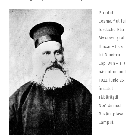
Preotul
Cosma, fiul lui
Iordache Eliă
Moșescu și al
Ilincăi – fiica
lui Dumitru
Cap‑Bun – s‑a
născut în anul
1822, iunie 25,
în satul
Tăbărăștii
2
Noi
din jud.
Buzău, plasa
Câmpul.