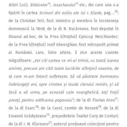
14
15
Biblii
(
sic
),
Biblicelor
, Issacharului
etc., din care una s‑a
16
tipărit în cartea
Scrisori din exiliu ale lui I. Eliade,
pag….
;
de la Christian Tell, fost ministru și membru în locoteneța
domnească la 1848; de la dl N. Rucăreanu, fost deputat în
Divanul ad‑hoc; de la Prea S(fințitul) Episcop Melchisedec;
de la Prea S(fințitul) Iosif Gheorghian, fost mitropolit primat
al României, care, între altele, îi zice aceste cuvinte
măgulitoare:
„Voi citi cartea ce mi‑ai trimis, cu toată luarea
aminte, precum am citit toate lucrările s(finției) voastre, de
la care m‑am folosit sufletește. Să vă păstreze Dumnezeu
îndelungați ani, spre cinstea și lauda clerului român, și să
facă a vă urma, pe această cale evanghelică, toți frații
17
preoți, pentru edificarea poporului“;
de la dl Florian Aron
;
18
19
de la dl Esarc
; de la Carol, comite de Rosseti
; de la dl
20
Emanoil Grădișteanu
, președintele Înaltei Curți de Conturi;
21
de la dl I. M. Rîureanu
, autorul prețioasei colecțiuni pentru