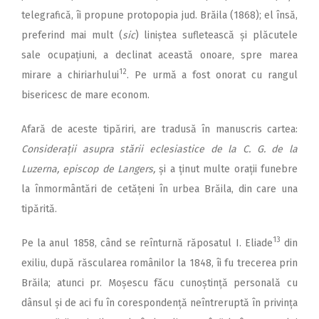
telegrafică, îi propune protopopia jud. Brăila (1868); el însă,
preferind mai mult (
sic
) liniștea sufletească și plăcutele
sale ocupațiuni, a declinat această onoare, spre marea
12
mirare a chiriarhului
. Pe urmă a fost onorat cu rangul
bisericesc de mare econom.
Afară de aceste tipăriri, are tradusă în manuscris cartea:
Considerații asupra stării eclesiastice de la C. G. de la
Luzerna, episcop de Langers,
și a ținut multe orații funebre
la înmormântări de cetățeni în urbea Brăila, din care una
tipărită.
13
Pe la anul 1858, când se reînturnă răposatul I. Eliade
din
exiliu, după răscularea românilor la 1848, îi fu trecerea prin
Brăila; atunci pr. Moșescu făcu cunoștință personală cu
dânsul și de aci fu în corespondență neîntreruptă în privința