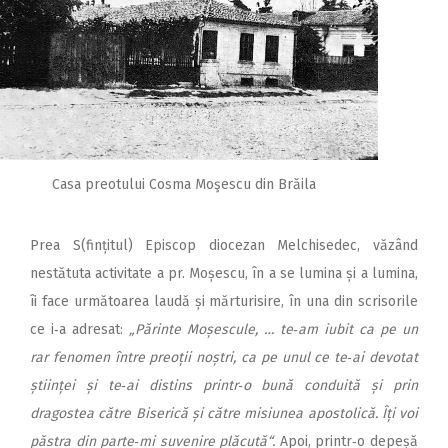
Casa preotului Cosma Moşescu din Brăila
Prea S(fințitul) Episcop diocezan Melchisedec, văzând
nestătuta activitate a pr. Moșescu, în a se lumina și a lumina,
îi face următoarea laudă și mărturisire, în una din scrisorile
ce i‑a adresat:
„Părinte Moșescule, … te‑am iubit ca pe un
rar fenomen între preoții noștri, ca pe unul ce te‑ai devotat
științei și te‑ai distins printr‑o bună conduită și prin
dragostea către Biserică și către misiunea apostolică. Îți voi
păstra din parte‑mi suvenire plăcută“.
Apoi, printr‑o depeșă