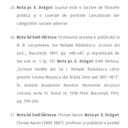
Nota pr. E. Drăgoi:
Issahar
este o lucrare de filosofie
politică și o colecție de portrete caricaturale ale
categoriilor sociale adverse.
Nota lui Emil Vârtosu
: Scrisoarea aceasta e publicată la
N. B. Locusteanu, Ion Heliade Rădulescu,
Scrisori din
exil…,
București, 1891, pp. 486‑487, și republicată de
noi sub nr. 1 (p. 13).
Nota pr. E. Drăgoi:
Emil Vârtosu,
„Scrisori inedite ale lui I. Heliade Rădulescu către
preotul Cosma Moșescu din Brăila între anii 1857‑1872“,
în:
Analele Academiei Române. Memoriile Secțiunii
Literare
, seria III. Tomul IX, 1938‑1940, București, 1941,
pp. 199‑200.
Nota lui Emil Vârtosu
: Florian Aaron.
Nota pr. E. Drăgoi:
Florian Aaron (1805‑1887), profesor și publicist a predat