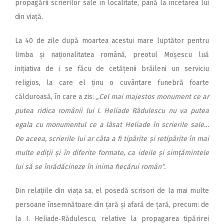
propagării scrierilor sale în localitate, până la încetarea lui
din viață.
La 40 de zile după moartea acestui mare luptător pentru
limba și naționalitatea română, preotul Moșescu luă
inițiativa de i se făcu de cetățenii brăileni un serviciu
religios, la care el ținu o cuvântare funebră foarte
călduroasă, în care a zis:
„Cel mai majestos monument ce ar
putea ridica românii lui I. Heliade Rădulescu nu va putea
egala cu monumentul ce a lăsat Heliade în scrierile sale…
De aceea, scrierile lui ar căta a fi tipărite și retipărite în mai
multe ediții și în diferite formate, ca ideile și simțămintele
lui să se înrădăcineze în inima fiecărui român“.
Din relațiile din viața sa, el posedă scrisori de la mai multe
persoane însemnătoare din țară și afară de țară, precum: de
la I. Heliade‑Rădulescu, relative la propagarea tipărirei