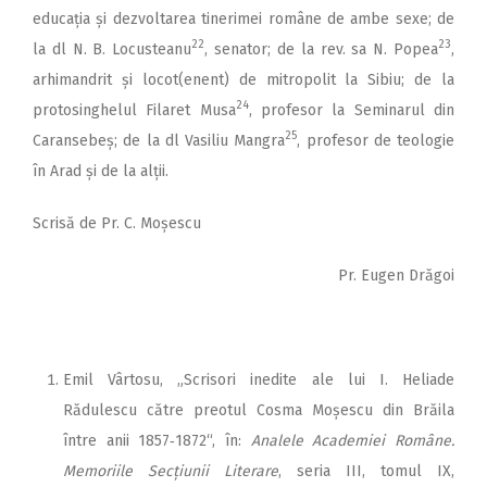
educația și dezvoltarea tinerimei române de ambe sexe; de
22
23
la dl N. B. Locusteanu
, senator; de la rev. sa N. Popea
,
arhimandrit și locot(enent) de mitropolit la Sibiu; de la
24
protosinghelul Filaret Musa
, profesor la Seminarul din
25
Caransebeș; de la dl Vasiliu Mangra
, profesor de teologie
în Arad și de la alții.
Scrisă de Pr. C. Moșescu
Pr. Eugen Drăgoi
Emil Vârtosu, „Scrisori inedite ale lui I. Heliade
Rădulescu către preotul Cosma Moșescu din Brăila
între anii 1857‑1872“, în:
Analele Academiei Române.
Memoriile Secțiunii Literare
, seria III, tomul IX,