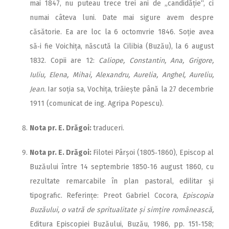
mai 1847, nu puteau trece trei ani de „candidăție“, ci
numai câteva luni. Date mai sigure avem despre
căsătorie. Ea are loc la 6 octomvrie 1846. Soție avea
să‑i fie Voichița, născută la Cilibia (Buzău), la 6 august
1832. Copii are 12:
Caliope, Constantin, Ana, Grigore,
Iuliu, Elena, Mihai, Alexandru, Aurelia, Anghel, Aureliu,
Jean.
Iar soția sa, Vochița, trăiește până la 27 decembrie
1911 (comunicat de ing. Agripa Popescu).
Nota pr. E. Drăgoi:
traduceri.
Nota pr. E. Drăgoi:
Filotei Pârșoi (1805‑1860), Episcop al
Buzăului între 14 septembrie 1850‑16 august 1860, cu
rezultate remarcabile în plan pastoral, edilitar și
tipografic. Referințe: Preot Gabriel Cocora,
Episcopia
Buzăului, o vatră de spritualitate și simțire românească,
Editura Episcopiei Buzăului, Buzău, 1986, pp. 151‑158;