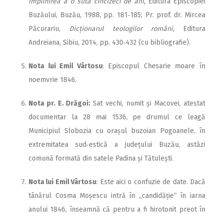
împlinirea a o sută cincizeci de ani,
Editura Episcopiei
Buzăului, Buzău, 1988, pp. 181‑185; Pr. prof. dr. Mircea
Păcurariu,
Dicționarul teologilor români,
Editura
Andreiana, Sibiu, 2014, pp. 430‑432 (cu bibliografie).
Nota lui Emil Vârtosu
: Episcopul Chesarie moare în
noemvrie 1846.
Nota pr. E. Drăgoi:
Sat vechi, numit și Macovei, atestat
documentar la 28 mai 1536, pe drumul ce leagă
Municipiul Slobozia cu orașul buzoian Pogoanele, în
extremitatea sud‑estică a județului Buzău, astăzi
comună formată din satele Padina și Tătulești.
Nota lui Emil Vârtosu
: Este aici o confuzie de date. Dacă
tânărul Cosma Moșescu intră în „candidăție“ în iarna
anului 1846, înseamnă că pentru a fi hirotonit preot în