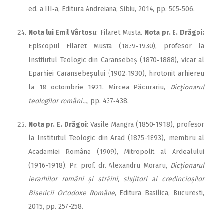
ed. a III‑a, Editura Andreiana, Sibiu, 2014, pp. 505‑506.
Nota lui Emil Vârtosu
: Filaret Musta.
Nota pr. E. Drăgoi:
Episcopul Filaret Musta (1839‑1930), profesor la
Institutul Teologic din Caransebeș (1870‑1888), vicar al
Eparhiei Caransebeșului (1902‑1930), hirotonit arhiereu
la 18 octombrie 1921. Mircea Păcurariu,
Dicţionarul
teologilor români…
, pp. 437‑438.
Nota pr. E. Drăgoi
: Vasile Mangra (1850-1918), profesor
la Institutul Teologic din Arad (1875-1893), membru al
Academiei Române (1909), Mitropolit al Ardealului
(1916-1918). Pr. prof. dr. Alexandru Moraru,
Dicționarul
ierarhilor români și străini, slujitori ai credincioșilor
Bisericii Ortodoxe Române
, Editura Basilica, București,
2015, pp. 257-258.