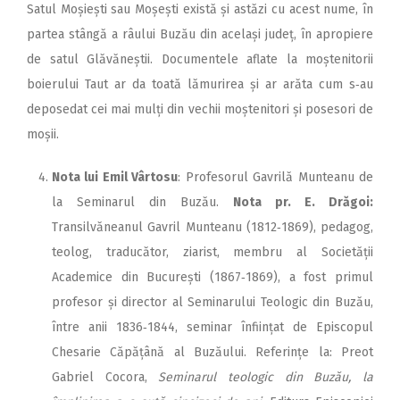
Satul Moșiești sau Moșești există și astăzi cu acest nume, în
partea stângă a râului Buzău din același județ, în apropiere
de satul Glăvăneștii. Documentele aflate la moștenitorii
boierului Taut ar da toată lămurirea și ar arăta cum s‑au
deposedat cei mai mulți din vechii moștenitori și posesori de
moșii.
Nota lui Emil Vârtosu
: Profesorul Gavrilă Munteanu de
la Seminarul din Buzău.
Nota pr. E. Drăgoi:
Transilvăneanul Gavril Munteanu (1812‑1869), pedagog,
teolog, traducător, ziarist, membru al Societății
Academice din București (1867‑1869), a fost primul
profesor și director al Seminarului Teologic din Buzău,
între anii 1836‑1844, seminar înființat de Episcopul
Chesarie Căpățână al Buzăului. Referințe la: Preot
Gabriel Cocora,
Seminarul teologic din Buzău, la