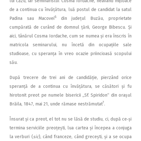
lui căzu, iar seminaristul Cosma Iordache, neavând mijloace
de a continua cu învățătura, luă postul de candidat la satul
6
Padina sau Macovei
din județul Buzău, proprietate
cumpărată de curând de domnul țării, George Bibescu. Și
aici, tânărul Cosma Iordache, cum se numea și era înscris în
matricola seminarului, nu încetă din ocupațiile sale
studioase, cu speranța în vreo ocazie priincioasă scopului
său.
După trecere de trei ani de candidăție, pierzând orice
speranță de a continua cu învățătura, se căsători și fu
hirotonit preot pe numele bisericii „Sf. Spiridon“ din orașul
7
Brăila, 1847, mai 21, unde rămase nestrămutat
.
Însurat și ca preot, el tot nu se lăsă de studiu, ci, după ce‑și
termina serviciile preoțești, lua cartea și începea a conjuga
la verburi (
sic
), când franceze, când grecești, și a se ocupa