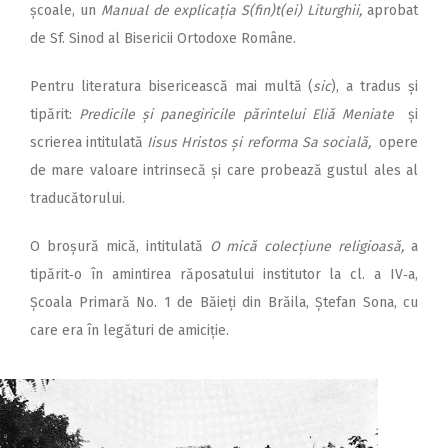
școale, un
Manual de explicația S(fin)t(ei) Liturghii,
aprobat
de Sf. Sinod al Bisericii Ortodoxe Române.
Pentru literatura bisericească mai multă (
sic
), a tradus și
tipărit:
Predicile și panegiricile părintelui Eliă Meniate
și
scrierea intitulată
Iisus Hristos și reforma Sa socială,
opere
de mare valoare intrinsecă și care probează gustul ales al
traducătorului.
O broșură mică, intitulată
O mică colecțiune religioasă,
a
tipărit‑o în amintirea răposatului institutor la cl. a IV‑a,
Școala Primară No. 1 de Băieți din Brăila, Ștefan Sona, cu
care era în legături de amiciție.