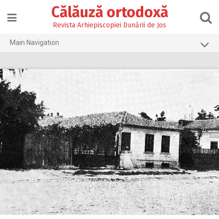
Skip
Călăuză ortodoxă
to
content
Revista Arhiepiscopiei Dunării de Jos
Main Navigation
Prima pagină
2026
2025
2024
2023
2022
2021
2020
2019