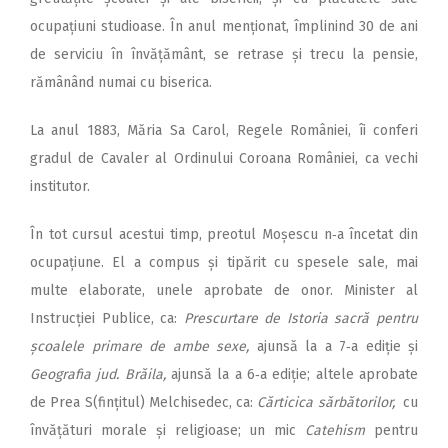
ocupațiuni studioase. În anul menționat, împlinind 30 de ani
de serviciu în învățământ, se retrase și trecu la pensie,
rămânând numai cu biserica.
La anul 1883, Măria Sa Carol, Regele României, îi conferi
gradul de Cavaler al Ordinului Coroana României, ca vechi
institutor.
În tot cursul acestui timp, preotul Moșescu n‑a încetat din
ocupațiune. El a compus și tipărit cu spesele sale, mai
multe elaborate, unele aprobate de onor. Minister al
Instrucției Publice, ca:
Prescurtare de Istoria sacră pentru
școalele primare de ambe sexe,
ajunsă la a 7‑a ediție și
Geografia jud. Brăila,
ajunsă la a 6‑a ediție; altele aprobate
de Prea S(fințitul) Melchisedec, ca:
Cărticica sărbătorilor,
cu
învățături morale și religioase; un mic
Catehism
pentru