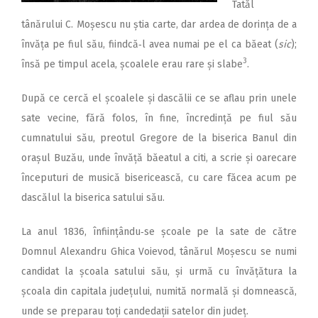
Tatăl
tânărului C. Moșescu nu știa carte, dar ardea de dorința de a
învăța pe fiul său, fiindcă‑l avea numai pe el ca băeat (
sic
);
3
însă pe timpul acela, școalele erau rare și slabe
.
După ce cercă el școalele și dascălii ce se aflau prin unele
sate vecine, fără folos, în fine, încredință pe fiul său
cumnatului său, preotul Gregore de la biserica Banul din
orașul Buzău, unde învăță băeatul a citi, a scrie și oarecare
începuturi de musică bisericească, cu care făcea acum pe
dascălul la biserica satului său.
La anul 1836, înființându‑se școale pe la sate de către
Domnul Alexandru Ghica Voievod, tânărul Moșescu se numi
candidat la școala satului său, și urmă cu învățătura la
școala din capitala județului, numită normală și domnească,
unde se preparau toți candedații satelor din județ.