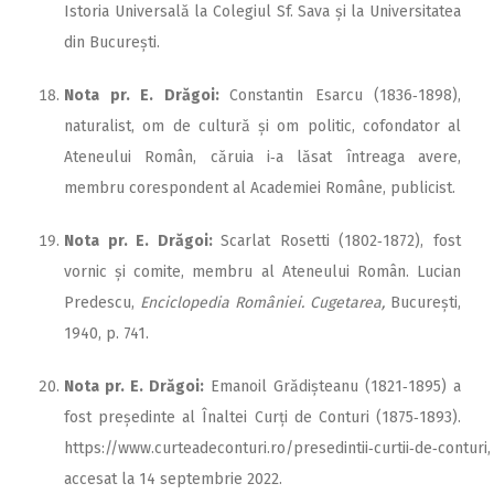
Istoria Universală la Colegiul Sf. Sava și la Universitatea
din București.
Nota pr. E. Drăgoi:
Constantin Esarcu (1836‑1898),
naturalist, om de cultură și om politic, cofondator al
Ateneului Român, căruia i‑a lăsat întreaga avere,
membru corespondent al Academiei Române, publicist.
Nota pr. E. Drăgoi:
Scarlat Rosetti (1802‑1872), fost
vornic și comite, membru al Ateneului Român. Lucian
Predescu,
Enciclopedia României. Cugetarea,
București,
1940, p. 741.
Nota pr. E. Drăgoi:
Emanoil Grădișteanu (1821‑1895) a
fost președinte al Înaltei Curți de Conturi (1875‑1893).
https://www.curteadeconturi.ro/presedintii‑curtii‑de‑conturi,
accesat la 14 septembrie 2022.