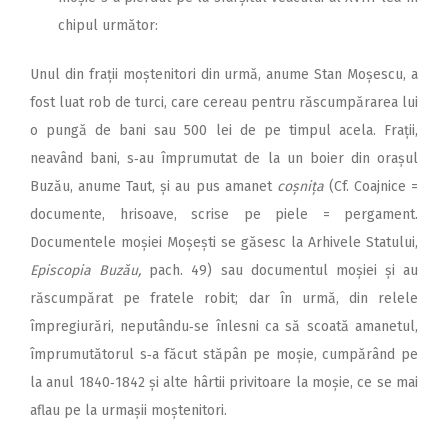
chipul următor:
Unul din frații moștenitori din urmă, anume Stan Moșescu, a
fost luat rob de turci, care cereau pentru răscumpărarea lui
o pungă de bani sau 500 lei de pe timpul acela. Frații,
neavând bani, s‑au împrumutat de la un boier din orașul
Buzău, anume Taut, și au pus amanet
coșnița
(Cf. Coajnice =
documente, hrisoave, scrise pe piele = pergament.
Documentele moșiei Moșești se găsesc la Arhivele Statului,
Episcopia Buzău,
pach. 49) sau documentul moșiei și au
răscumpărat pe fratele robit; dar în urmă, din relele
împregiurări, neputându‑se înlesni ca să scoată amanetul,
împrumutătorul s‑a făcut stăpân pe moșie, cumpărând pe
la anul 1840‑1842 și alte hârtii privitoare la moșie, ce se mai
aflau pe la urmașii moștenitori.