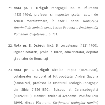
Nota pr. E. Drăgoi:
Pedagogul Ion M. Râureanu
(1833‑1904), profesor și inspector școlar, autor de
scrieri moralizatoare, în cadrul seriei
Biblioteca
tinerimii de ambele sexe.
Lucian Predescu,
Enciclopedia
României. Cugetarea…
, p. 731.
Nota pr. E. Drăgoi:
Nică B. Locusteanu (1821‑1900),
inginer hotarnic, școlit în Turcia, administrator, deputat
și senator de Romanați.
Nota pr. E. Drăgoi:
Nicolae Popea (1826‑1908),
colaborator apropiat al Mitropolitului Andrei Șaguna
(canonizat), profesor la Institutul Teologic‑Pedagogic
din Sibiu (1856‑1870), Episcop al Caransebeșului
(1889‑1908), mambru titular al Academiei Române (din
1899). Mircea Păcurariu,
Dicţionarul teologilor români,