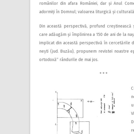
românilor din afara României, dar și Anul Com
adormiți în Domnul; valoarea liturgică și culturală 
Din această perspectivă, profund creștinească 
care adăugăm și împlinirea a 150 de ani de la nașt
implicat din această perspectivă în cercetările 
nești (jud. Buzău), propunem revistei noastre e
ortodoxă“ rândurile de mai jos.
* * *
n
V
D
r