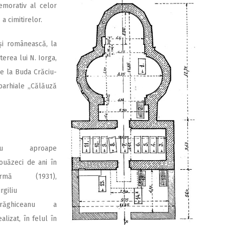
emorativ al celor
a cimitirelor.
și românească, la
erea lui N. Iorga,
de la Buda Crăciu­
parhiale „Că­lăuză
Cu aproape
ouăzeci de ani în
urmă (1931),
irgiliu
răghiceanu a
ealizat, în felul în