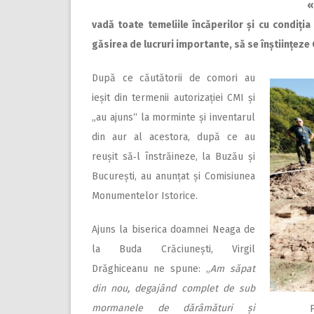
«
vadă toate temeliile încăperilor și cu condiția
găsirea de lucruri importante, să se înștiințe­
După ce căutătorii de comori au
ieșit din termenii autorizației CMI și
„au ajuns“ la morminte și inventarul
din aur al acestora, după ce au
reușit să‑l înstrăineze, la Buzău și
București, au anunțat și Comisiunea
Monumentelor Istorice.
Ajuns la biserica doamnei Neaga de
la Buda Crăciunești, Virgil
Drăghiceanu ne spune: „
Am săpat
din nou, degajând complet de sub
mormanele de dărâmături și