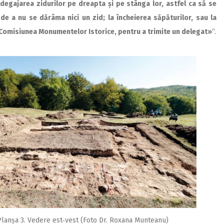
degajarea zidurilor pe dreapta și pe stânga lor, astfel ca să se
 de a nu se dărâma nici un zid; la încheierea săpăturilor, sau la
ze Comisiunea Monumentelor Istorice, pentru a trimite un delegat»
“.
Planșa 3. Vedere est‑vest (Foto Dr. Roxana Munteanu)