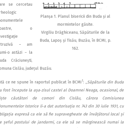
are se cercetau
rheologic
Planșa 1. Planul bisericii din Buda și al
onumentele
mormintelor găsite.
noastre, o
Virgiliu Drăghiceanu, Săpăturile de la
nvestigație
Buda, Lapoș și Tisău, Buzău, în BCMI, p.
ntruzivă – am
162.
umi‑o astăzi – la
uda Crăciunești,
omuna Cislău, județul Buzău.
1
ată ce ne spune în raportul publicat în BCMI
: „
Săpăturile din Buda
u fost începute la așa‑zisul castel al Doamnei Neaga, ocasional, de
iște căutători de comori din Cislău, cărora Comisiunea
onumentelor Istorice li‑a dat autorisația nr. 743 din 30 iulie 1931, cu
bligația expresă ca ele să fie supravegheate de învățătorul local și
e șeful postului de jandarmi, ca ele să se mărginească numai la