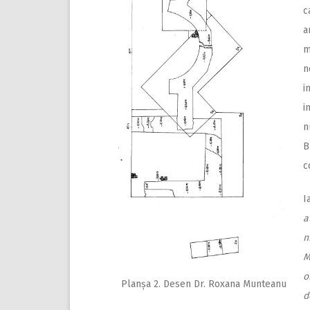
c
a
m
i
i
n
B
c
I
a
n
M
o
Planșa 2. Desen Dr. Roxana Munteanu
d