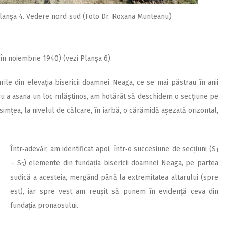
lanșa 4. Vedere nord‑sud (Foto Dr. Roxana Munteanu)
în noiembrie 1940) (vezi Planșa 6).
ile din elevația bisericii doamnei Neaga, ce se mai păstrau în anii
tru a asana un loc mlăștinos, am hotărât să deschidem o secțiune pe
imțea, la nivelul de călcare, în iarbă, o cărămidă așezată orizontal,
Într‑adevăr, am identificat apoi, într‑o succesiune de secțiuni (S
1
– S
) elemente din fundația bisericii doamnei Neaga, pe partea
5
sudică a acesteia, mergând până la extremitatea altarului (spre
est), iar spre vest am reușit să punem în evidență ceva din
fundația pronaosului.