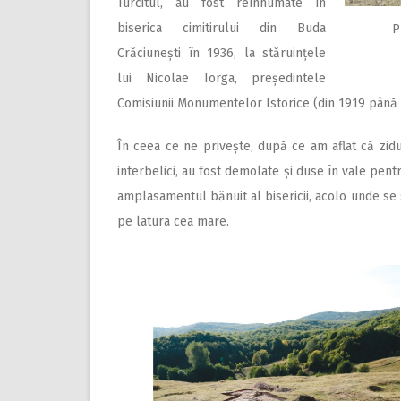
Turcitul, au fost reînhumate în
biserica cimitirului din Buda
P
Crăciunești în 1936, la stăruințele
lui Nicolae Iorga, președintele
Comisiunii Monumentelor Istorice (din 1919 până 
În ceea ce ne privește, după ce am aflat că zidur
interbelici, au fost demolate și duse în vale pen
amplasamentul bănuit al bisericii, acolo unde se s
pe latura cea mare.