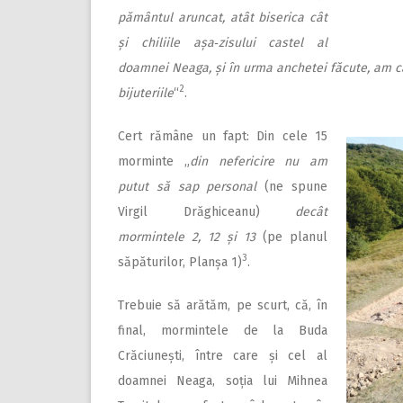
pământul aruncat, atât biserica cât
și chiliile așa‑zisului castel al
doamnei Neaga, și în urma anchetei făcute, am cău
2
bijuteriile
“
.
Cert rămâne un fapt: Din cele 15
morminte „
din nefericire nu am
putut să sap personal
(ne spune
Virgil Drăghiceanu)
decât
mormintele 2, 12 și 13
(pe planul
3
săpăturilor, Planșa 1)
.
Trebuie să arătăm, pe scurt, că, în
final, mormintele de la Buda
Crăciunești, între care și cel al
doamnei Neaga, soția lui Mihnea