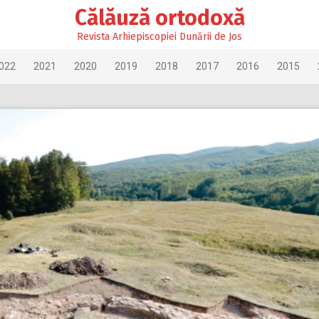
Călăuză ortodoxă
Revista Arhiepiscopiei Dunării de Jos
022
2021
2020
2019
2018
2017
2016
2015