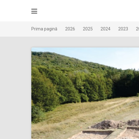
Skip
to
content
Prima pagină
2026
2025
2024
2023
2