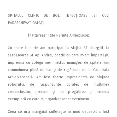
SPITALUL CLINIC DE BOLI INFECŢIOASE „Sf. CUV.
PARASCHEVA“, GALAŢI
Înaltpreasfintite Părinte Arhiepiscop,
Cu mare bucurie am participat la slujba Sf. Liturghii, la
sărbătoarea Sf. Ap. Andrei, ocazie cu care m‑am împărtăşit,
împreună cu colegii mei, medici, manageri de spitale, din
comuniunea plină de har şi de rugăciune de la Catedrala
Arhiepiscopală. Am fost foarte impresionată de slujirea
soborului, de răspunsurile coralei, de mulţimea
credincioşilor, precum şi de pregătirea şi ordinea
exemplară cu care aţi organizat acest eveniment.
Ceea ce m‑a mângâiat sufleteşte în mod deosebit a fost