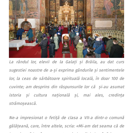
La rândul lor, elevii de la Galați și Brăila, au dat curs
sugestiei noastre de a‑și exprima gândurile și sentimentele
lor, la ceas de sărbătoare spirituală locală, în doar 100 de
cuvinte; am desprins din răspunsurile lor că și‑au asumat
istoria și cultura națională și, mai ales, credința
strămoșească.
Ne‑a impresionat o fetiță de clasa a VII‑a dintr‑o comună
gălățeană, care, între altele, scria: «Mi‑am dat seama că de