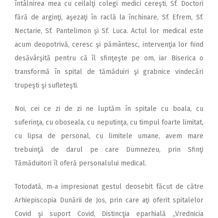
întâlnirea mea cu ceilalţi colegi medici cereşti, Sf. Doctori
fără de arginţi, aşezaţi în raclă la închinare, Sf. Efrem, Sf.
Nectarie, Sf. Pantelimon şi Sf. Luca. Actul lor medical este
acum deopotrivă, ceresc şi pământesc, intervenţia lor fiind
desăvârşită pentru că îl sfinţeşte pe om, iar Biserica o
transformă în spital de tămăduiri şi grabnice vindecări
trupeşti şi sufleteşti.
Noi, cei ce zi de zi ne luptăm în spitale cu boala, cu
suferinţa, cu oboseala, cu neputinţa, cu timpul foarte limitat,
cu lipsa de personal, cu limitele umane, avem mare
trebuinţă de darul pe care Dumnezeu, prin Sfinţi
Tămăduitori îl oferă personalului medical.
Totodată, m‑a impresionat gestul deosebit făcut de către
Arhiepiscopia Dunării de Jos, prin care aţi oferit spitalelor
Covid şi suport Covid, Distincţia eparhială „Vrednicia