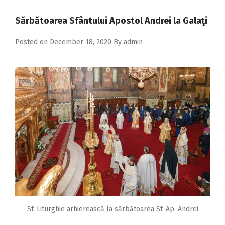
2018
Sărbătoarea Sfântului Apostol Andrei la Galaţi
2017
Posted on
December 18, 2020
By
admin
2016
2015
2014
2013
2012
2011
2010
2009
Sf. Liturghie arhierească la sărbătoarea Sf. Ap. Andrei