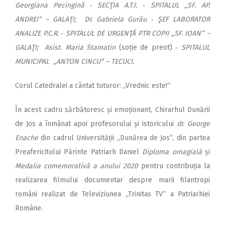
Georgiana Pecingină ‑ SECŢIA A.T.I. ‑ SPITALUL „SF. AP.
ANDREI“ – GALAŢI; Dr. Gabriela Gurău ‑ ŞEF LABORATOR
ANALIZE P.C.R. ‑ SPITALUL DE URGENŢĂ PTR COPII „SF. IOAN“ –
GALAŢI; Asist. Maria Stamatin
(soție de preot)
‑ SPITALUL
MUNICIPAL „ANTON CINCU“ – TECUCI.
Corul Catedralei a cântat tuturor: „Vrednic este!“
În acest cadru sărbătoresc și emoționant, Chirarhul Dunării
de Jos a înmânat apoi profesorului și istoricului
dr. George
Enache
din cadrul Universității „Dunărea de Jos“, din partea
Preafericitului Părinte Patriarh Daniel
Diploma omagială
și
Medalia comemorativă a anului 2020
pentru contribuția la
realizarea filmului documentar despre marii filantropi
români realizat de Televiziunea „Trinitas TV” a Patriarhiei
Române.