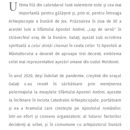
U
ltima filă din calendarul lunii noiembrie este și cea mai
importantă pentru gălățeni și, prin ei, pentru întreaga
Arhiepiscopie a Dunării de Jos. Prăznuirea în ziua de 30 a
acestei luni a Sfântului Apostol Andrei, „cap de iarnă“ în
străvechiul oraș de la Dunăre, Galați, așezat sub ocrotirea
spirituală a
celui dintâi chemat
în ceata celor 12 Apostoli ai
Mântuitorului a devenit de aproape trei decenii, emblema
celei mai reprezentative așezări umane din sudul Moldovei.
În anul 2020, deși îndoliat de pandemie, creștinii din orașul
Galați s‑au reunit în sărbătoare prin menținerea
pelerinajului la moaștele Sfântului Apostol Andrei, așezate
la închinare în incinta Catedralei Arhiepiscopale, purtătoare
și ea a hramului care cinstește pe Apostolul românilor,
într‑un efort și consens organizatoric al tuturor factorilor
decidenți ai urbei, și în comuniune cu arhipăstorul Dunării