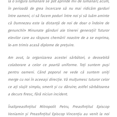
la o singură lumânare se pot aprinde mii de lumânări; acum,
în perioadă de grea încercare să nu mai ridicăm garduri
între oameni, ci să facem poduri între noi și să luăm aminte
că Dumnezeu este la distanță de noi de doar o îndoire de
genunchi!» Minunate gânduri ale tinerei generații! Tuturor
elevilor care au răspuns chemării noastre de a se exprima,
le‑am trimis acasă diplome de prețuire.
Am avut, la organizarea acestei sărbători, o deosebită
colaborare a celor ce poartă uniforme. Toți suntem puși
pentru oameni. Când poporul ne vede că suntem uniți
merge cu noi în aceeași direcție. Vă mulțumesc tuturor celor
ce ați slujit simplu, smerit și cu dăruire; astfel sărbătoarea
a decurs firesc, fără niciun incident.
Înaltpreasfințitul Mitropolit Petru, Preasfințitul Episcop
Veniamin și Preasfințitul Episcop Vincențiu au venit la noi