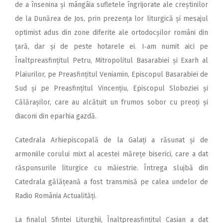
de a însenina și mângâia sufletele îngrijorate ale creștinilor
de la Dunărea de Jos, prin prezența lor liturgică și mesajul
optimist adus din zone diferite ale ortodocșilor români din
țară, dar și de peste hotarele ei. I‑am numit aici pe
Înaltpreasfințitul Petru, Mitropolitul Basarabiei și Exarh al
Plaiurilor, pe Preasfințitul Veniamin, Episcopul Basarabiei de
Sud și pe Preasfințitul Vincențiu, Episcopul Sloboziei și
Călărașilor, care au alcătuit un frumos sobor cu preoți și
diaconi din eparhia gazdă.
Catedrala Arhiepiscopală de la Galați a răsunat și de
armoniile corului mixt al acestei mărețe biserici, care a dat
răspunsurile liturgice cu măiestrie. Întrega slujbă din
Catedrala gălățeană a fost transmisă pe calea undelor de
Radio România Actualități.
La finalul Sfintei Liturghii, Înaltpreasfințitul Casian a dat