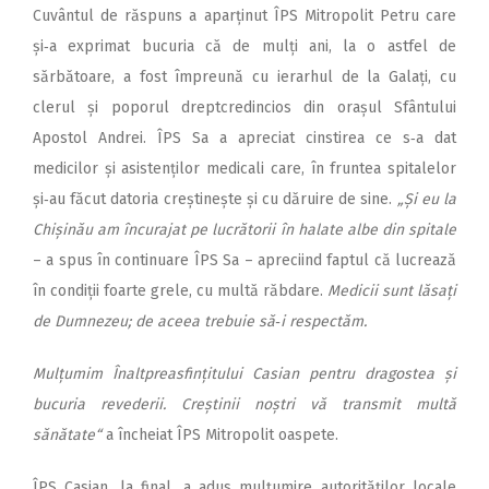
Cuvântul de răspuns a apar­ținut ÎPS Mitropolit Petru care
și‑a exprimat bucuria că de mulți ani, la o astfel de
sărbătoare, a fost împreună cu ierarhul de la Galați, cu
clerul și poporul dreptcredincios din orașul Sfântului
Apostol Andrei. ÎPS Sa a apreciat cinstirea ce s‑a dat
medicilor și asistenților medicali care, în fruntea spitalelor
și‑au făcut datoria creștinește și cu dăruire de sine.
„Și eu la
Chișinău am încurajat pe lucrătorii în halate albe din spitale
– a spus în continuare ÎPS Sa – apreciind faptul că lucrează
în condiții foarte grele, cu multă răbdare.
Medicii sunt lăsați
de Dumnezeu; de aceea trebuie să‑i respectăm.
Mulțumim Înaltprea­sfinți­tu­lui Casian pentru dragostea și
bucuria revederii. Creștinii noștri vă transmit multă
sănătate“
a încheiat ÎPS Mitropolit oaspete.
ÎPS Casian, la final, a adus mul­țumire autorităților locale