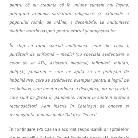
pentru că au credința că în uniune suntem noi înșine,
prefațând armonia sărbătorii religioase și naționale a
poporului român de mâine, 1 decembrie. Le mulțumesc
înalților ierarhi oaspeți pentru efortul și dragostea lor.
În chip cu totul special mul­țumesc celor din Linia I,
purtătorii de uniformă – medici (cu specială evidențiere a
celor de la ATI), asistenți medicali, infirmieri, militari,
polițiști, jandarmi – care ne ajută să ne protejăm de
îmbolnăvire, care se străduiesc exemplar pentru a îngriji pe
cei bolnavi, care mențin ordinea și disciplina, într‑un cuvânt,
care sunt de gardă în pandemie. Tuturor le suntem profund
recunoscători. I‑am înscris în Catalogul de onoare și
recunoștință al municipiilor Galați și Tecuci“.
În continuare ÎPS Casian a acordat responsabililor spitalelor