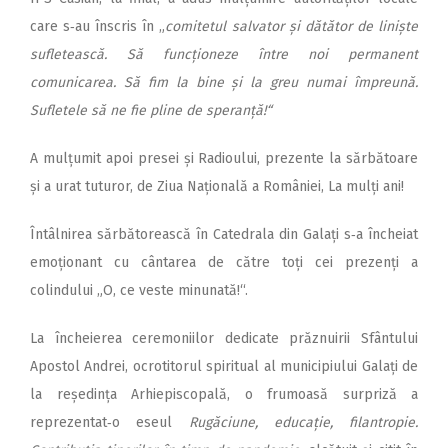
care s‑au înscris în „
comitetul salvator și dătător de liniște
sufletească. Să funcționeze între noi permanent
comunicarea. Să fim la bine și la greu numai împreună.
Sufletele să ne fie pline de speranță!“
A mulțumit apoi presei și Radioului, prezente la sărbătoare
și a urat tuturor, de Ziua Națională a României, La mulți ani!
Întâlnirea sărbătorească în Ca­tedrala din Galați s‑a încheiat
emoționant cu cântarea de către toți cei prezenți a
colindului „O, ce veste minunată!“.
La încheierea ceremoniilor dedicate prăznuirii Sfântului
Apostol Andrei, ocrotitorul spiritual al municipiului Galați de
la reședința Arhiepiscopală, o frumoasă surpriză a
reprezentat‑o eseul
Rugăciune, educație, filantropie.