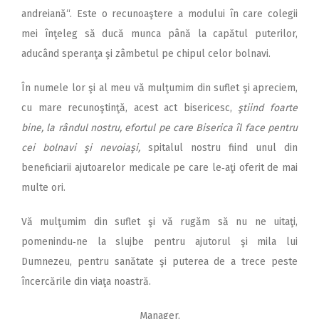
andreiană“. Este o recunoaştere a modului în care colegii
mei înţeleg să ducă munca până la capătul puterilor,
aducând speranţa şi zâmbetul pe chipul celor bolnavi.
În numele lor şi al meu vă mulţumim din suflet şi apreciem,
cu mare recunoştinţă, acest act bisericesc,
ştiind foarte
bine, la rândul nostru, efortul pe care Biserica îl face pentru
cei bolnavi şi nevoiaşi,
spitalul nostru fiind unul din
beneficiarii ajutoarelor medicale pe care le‑aţi oferit de mai
multe ori.
Vă mulţumim din suflet şi vă rugăm să nu ne uitaţi,
pomenindu‑ne la slujbe pentru ajutorul şi mila lui
Dumnezeu, pentru sanătate şi puterea de a trece peste
încercările din viaţa noastră.
Manager,