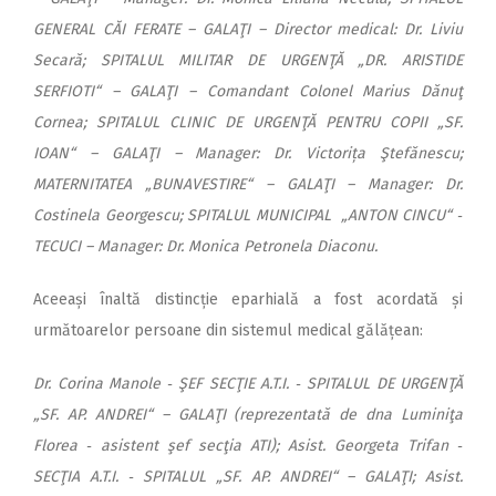
GENERAL CĂI FERATE – GALAŢI – Director medical: Dr. Liviu
Secară; SPITALUL MILITAR DE URGENŢĂ „DR. ARISTIDE
SERFIOTI“ – GALAŢI – Comandant Colonel Marius Dănuţ
Cornea; SPITALUL CLINIC DE URGENŢĂ PENTRU COPII „SF.
IOAN“ – GALAŢI – Manager: Dr. Victorița Ştefănescu;
MATERNITATEA „BUNAVESTIRE“ – GALAŢI – Manager: Dr.
Costinela Georgescu; SPITALUL MUNICIPAL „ANTON CINCU“ ‑
TECUCI – Manager: Dr. Monica Petronela Diaconu.
Aceeași înaltă distincție eparhială a fost acordată și
următoarelor persoane din sistemul medical gălățean:
Dr. Corina Manole ‑ ŞEF SECŢIE A.T.I. ‑ SPITALUL DE URGENŢĂ
„SF. AP. ANDREI“ – GALAŢI (reprezentată de dna Luminiţa
Florea ‑ asistent şef secţia ATI); Asist. Georgeta Trifan ‑
SECŢIA A.T.I. ‑ SPITALUL „SF. AP. ANDREI“ – GALAŢI; Asist.