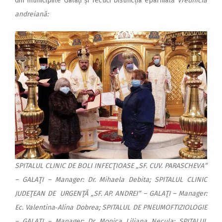
din municipiile Galați și Tecuci Distincția eparhială
Vrednicia
andreiană:
SPITALUL CLINIC DE BOLI INFECŢIOASE „SF. CUV. PARASCHEVA“
– GALAŢI – Manager: Dr. Mihaela Debita; SPITALUL CLINIC
JUDEŢEAN DE URGENŢĂ „SF. AP. ANDREI“ – GALAŢI – Manager:
Ec. Valentina‑Alina Dobrea; SPITALUL DE PNEUMOFTIZIOLOGIE
– GALAŢI – Manager: Dr. Monica Liliana Necula; SPITALUL