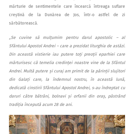
mărturie de sentimentele care încearcă întreaga suflare
creștină de la Dunărea de Jos, într‑o astfel de zi
sărbătorească.
„Se cuvine să mulțumim pentru darul apostolic – al
Sfântului Apostol Andrei – care a prezidat liturghia de astăzi.
Din această vistierie iau putere toți preoții eparhiei care
mărturisesc că temelia credinței noastre vine de la Sfântul
Andrei. Multă putere și curaj am primit de la părinții slujitori
din Galați care, la îndemnul nostru, în această lună,
dedicată cinstirii Sfântului Apostol Andrei, s‑au îndreptat cu
daruri către bătrâni, bolnavi și orfanii din oraș, păstrând
tradiția începută acum 28 de ani.