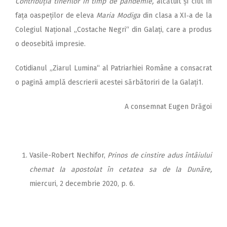
Contribuția tinerilor în timp de pandemie,
alcătuit și citit în
fața oaspeților de eleva
Maria Modiga
din clasa a XI‑a de la
Colegiul Național „Costache Negri“ din Galați, care a produs
o deosebită impresie.
Cotidianul „Ziarul Lumina“ al Patriarhiei Române a consacrat
o pagină amplă descrierii acestei sărbătoriri de la Galați1.
A consemnat Eugen Drăgoi
Vasile-Robert Nechifor,
Prinos de cinstire adus întâiului
chemat la apostolat în cetatea sa de la Dunăre,
miercuri, 2 decembrie 2020, p. 6.