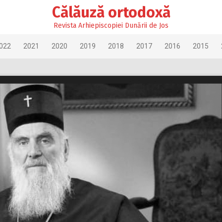
Călăuză ortodoxă
Revista Arhiepiscopiei Dunării de Jos
022
2021
2020
2019
2018
2017
2016
2015