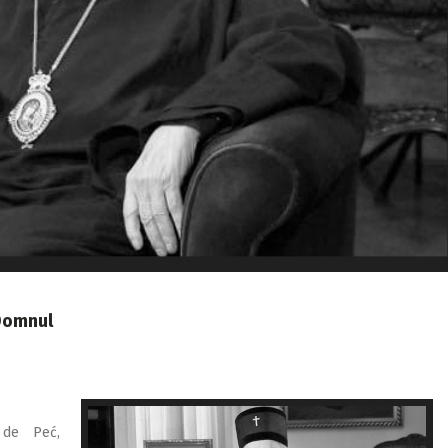
 Domnul
p de Peć,