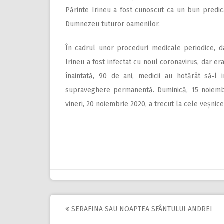
Părinte Irineu a fost cunoscut ca un bun predic
Dumnezeu tuturor oamenilor.
În cadrul unor proceduri medicale periodice, d
Irineu a fost infectat cu noul coronavirus, dar er
înaintată, 90 de ani, medicii au hotărât să‑l
supraveghere permanentă. Duminică, 15 noiembri
vineri, 20 noiembrie 2020, a trecut la cele veșnice
SERAFINA SAU NOAPTEA SFÂNTULUI ANDREI
Post