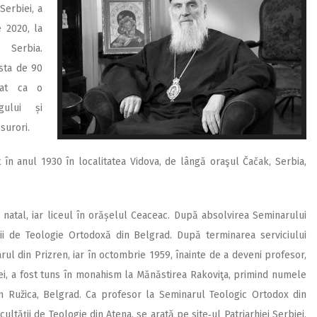
Serbiei, a
 2020, la
 Serbia.
rsta de 90
cat ca o
gului și
surori.
t în anul 1930 în localitatea Vidova, de lângă oraşul Čačak, Serbia,
natal, iar liceul în orășelul Ceaceac. După absolvirea Seminarului
ții de Teologie Ortodoxă din Belgrad. După terminarea serviciului
arul din Prizren, iar în octombrie 1959, înainte de a deveni profesor,
ei, a fost tuns în monahism la Mănăstirea Rakoviţa, primind numele
din Ružica, Belgrad. Ca profesor la Seminarul Teologic Ortodox din
ultăţii de Teologie din Atena, se arată pe site‑ul Patriarhiei Serbiei,