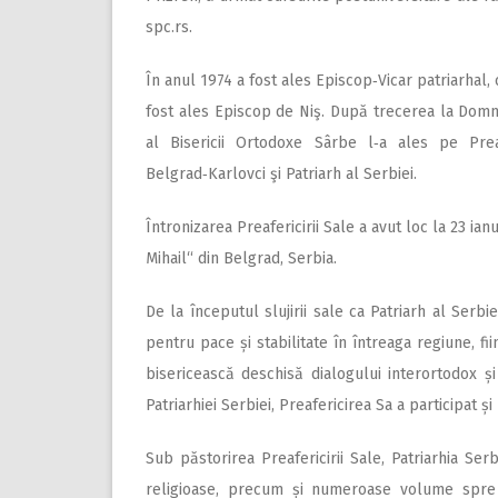
spc.rs.
În anul 1974 a fost ales Episcop‑Vicar patriarhal, 
fost ales Episcop de Niş. După trecerea la Domnul
al Bisericii Ortodoxe Sârbe l‑a ales pe Prea
Belgrad‑Karlovci şi Patriarh al Serbiei.
Întronizarea Preafericirii Sale a avut loc la 23 ian
Mihail“ din Belgrad, Serbia.
De la începutul slujirii sale ca Patriarh al Serbi
pentru pace și stabilitate în întreaga regiune, fii
bisericească deschisă dialogului inter­ortodox ș
Patriarhiei Serbiei, Preafericirea Sa a participat ș
Sub păstorirea Preafericirii Sale, Patriarhia Ser
religioase, precum și numeroase volume spre în