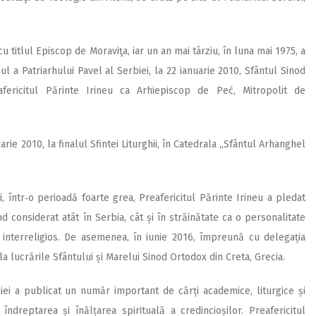
cu titlul Episcop de Moraviţa, iar un an mai târziu, în luna mai 1975, a
 a Patriarhului Pavel al Serbiei, la 22 ianuarie 2010, Sfântul Sinod
fericitul Părinte Irineu ca Arhiepiscop de Peć, Mitropolit de
uarie 2010, la finalul Sfintei Liturghii, în Catedrala „Sfântul Arhanghel
ei, într‑o perioadă foarte grea, Preafericitul Părinte Irineu a pledat
nd considerat atât în Serbia, cât și în străinătate ca o personalitate
i interreligios. De asemenea, în iunie 2016, împreună cu delegația
i la lucrările Sfântului și Marelui Sinod Ortodox din Creta, Grecia.
biei a publicat un număr important de cărți academice, liturgice și
dreptarea și înălțarea spirituală a credincioșilor. Preafericitul