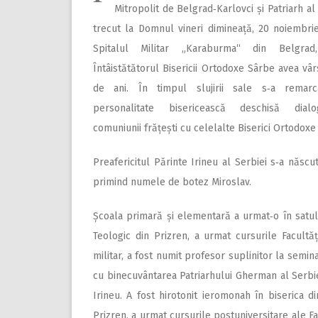
Mitropolit de Belgrad‑Karlovci și Patriarh al 
trecut la Domnul vineri dimineață, 20 noiembrie
Spitalul Militar „Karaburma“ din Belgrad,
Întâistătătorul Bisericii Ortodoxe Sârbe avea vâ
de ani. În timpul slujirii sale s‑a remar
personalitate bisericească deschisă dialo
comuniunii frățești cu celelalte Biserici Ortodoxe 
Preafericitul Părinte Irineu al Serbiei s‑a născu
primind numele de botez Miroslav.
Școala primară și elementară a urmat‑o în satul 
Teologic din Prizren, a urmat cursurile Facultă
militar, a fost numit profesor suplinitor la semin
cu binecuvântarea Patriarhului Gherman al Serbi
Irineu. A fost hirotonit ieromonah în biserica 
Prizren, a urmat cursurile postuniversitare ale Fac