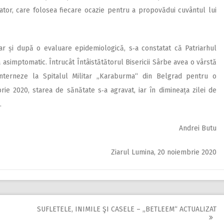
ator, care folosea fiecare ocazie pentru a propovădui cuvântul lui
ar și după o evaluare epidemiologică, s‑a constatat că Patriarhul
a asimptomatic. Întrucât Întâistătătorul Bisericii Sârbe avea o vârstă
 interneze la Spitalul Militar „Karaburma“ din Belgrad pentru o
e 2020, starea de sănătate s‑a agravat, iar în dimineața zilei de
.
Andrei Butu
Ziarul Lumina, 20 noiembrie 2020
SUFLETELE, INIMILE ŞI CASELE – „BETLEEM“ ACTUALIZAT