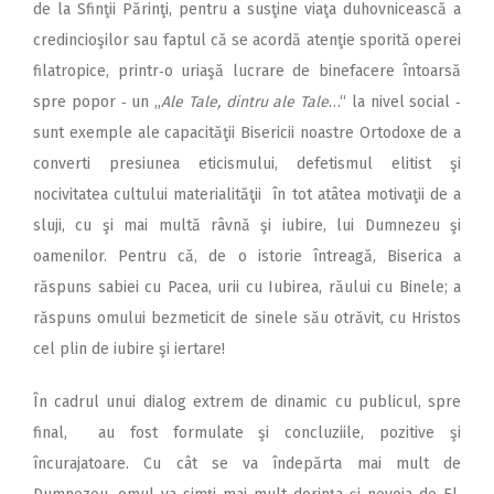
de la Sfinţii Părinţi, pentru a susţine viaţa duhovnicească a
credincioşilor sau faptul că se acordă atenţie sporită operei
filatropice, printr‑o uriaşă lucrare de binefacere întoarsă
spre popor ‑ un „
Ale Tale, dintru ale Tale
…“ la nivel social ‑
sunt exemple ale capacităţii Bisericii noastre Ortodoxe de a
converti presiunea eticismului, defetismul elitist şi
nocivitatea cultului materialităţii în tot atâtea motivaţii de a
sluji, cu şi mai multă râvnă şi iubire, lui Dumnezeu şi
oamenilor. Pentru că, de o istorie întreagă, Biserica a
răspuns sabiei cu Pacea, urii cu Iubirea, răului cu Binele; a
răspuns omului bezmeticit de sinele său otrăvit, cu Hristos
cel plin de iubire şi iertare!
În cadrul unui dialog extrem de dinamic cu publicul, spre
final, au fost formulate şi concluziile, pozitive şi
încurajatoare. Cu cât se va îndepărta mai mult de