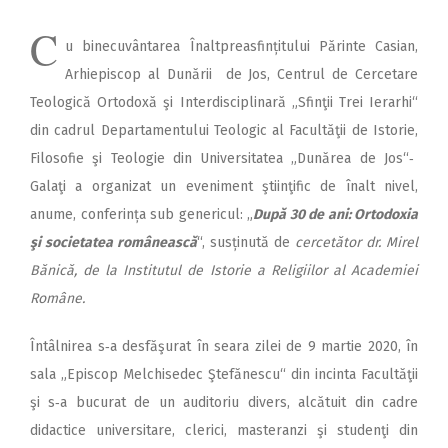
C
u binecuvântarea Înalt­­­prea­sfințitului Pă­­­rinte Casian,
Arhi­episcop al Dunării de Jos, Centrul de Cercetare
Teologică Ortodoxă şi Interdisciplinară „Sfinţii Trei Ierarhi“
din cadrul Departamentului Teologic al Facultăţii de Istorie,
Filosofie şi Teologie din Universitatea „Dunărea de Jos“‑
Galaţi a organizat un eveniment ştiinţific de înalt nivel,
anume, conferința sub genericul: „
După 30 de ani: Ortodoxia
şi societatea românească
“, susținută de
cercetător dr. Mirel
Bănică, de la Institutul de Istorie a Religiilor al Academiei
Române.
Întâlnirea s‑a desfăşurat în seara zilei de 9 martie 2020, în
sala „Episcop Melchisedec Ştefănescu“ din incinta Facultăţii
şi s‑a bucurat de un auditoriu divers, alcătuit din cadre
didactice universitare, clerici, masteranzi şi studenţi din