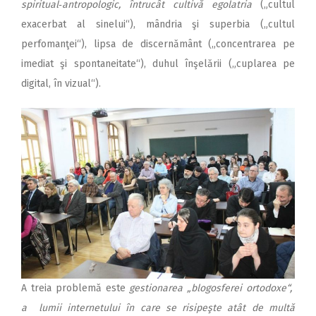
spiritual‑antropologic, întrucât cultivă egolatria
(„cultul
exacerbat al sinelui“), mândria şi superbia („cultul
perfomanţei“), lipsa de discernământ („concentrarea pe
imediat şi spontaneitate“), duhul înşelării („cuplarea pe
digital, în vizual“).
A treia problemă este
gestionarea „blogosferei ortodoxe“,
a lumii internetului în care se risipeşte atât de multă