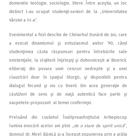
domeniile teologie, sociologie, litere. Între aceştia, un loc
distinct l‑au ocupat studenţii‑seniori de la „Universitatea
Vârstei a III‑a“.
Evenimentul a fost deschis de Chiriarhul Dunării de Jos, care
a evocat dinamismul şi entuziasmul anilor ’90, când
studenţimea căuta răspunsuri pentru întrebările sale
existenţiale, la slujitorii înţelepţi şi duhovniceşti ai Bisericii,
eliberaţi din povara unei cenzuri nedrepte şi a unei
claustrări doar în spaţiul liturgic, şi disponibili pentru
dialogul fecund şi viu cu tinerii. Din acea generaţie de
căutători de sens şi de viaţă autentică face parte şi
oaspetele‑propozant al temei conferinţei.
Preluând din cuvântul Înalt­preasfințitului Arhiepiscop
lumina evocării acelor ani plini „
de o stare de spirit unică
“,
domnul dr. Mirel Bănică şi‑a început expunerea prin a arăta