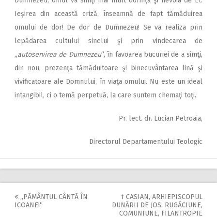
Dumnezeu, omul va simţi mai mult dorinţa şi nevoia de El.
Ieşirea din această criză, înseamnă de fapt tămăduirea
omului de dor! De dor de Dumnezeu! Se va realiza prin
lepădarea cultului sinelui şi prin vindecarea de
„
autoservirea de Dumnezeu
“, în favoarea bucuriei de a simţi,
din nou, prezenţa tămăduitoare şi binecuvântarea lină şi
vivificatoare ale Domnului, în viaţa omului. Nu este un ideal
intangibil, ci o temă perpetuă, la care suntem chemaţi toţi.
Pr. lect. dr. Lucian Petroaia,
Directorul Departamentului Teologic
„PĂMÂNTUL CÂNTĂ ÎN
† CASIAN, ARHIEPISCOPUL
Post
ICOANE!“
DUNĂRII DE JOS, RUGĂCIUNE,
COMUNIUNE, FILANTROPIE