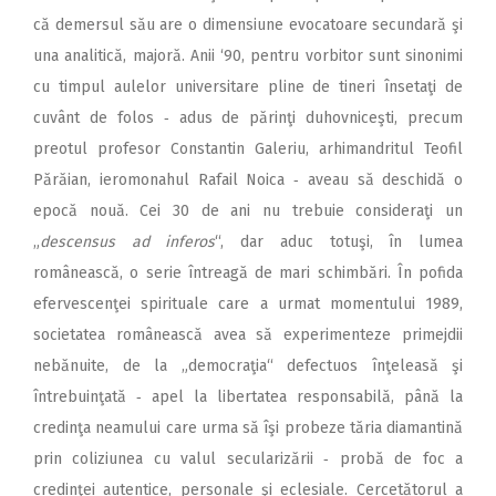
că demersul său are o dimensiune evocatoare secundară şi
una analitică, majoră. Anii ‘90, pentru vorbitor sunt sinonimi
cu timpul aulelor universitare pline de tineri însetaţi de
cuvânt de folos ‑ adus de părinţi duhovniceşti, precum
preotul profesor Constantin Galeriu, arhimandritul Teofil
Părăian, ieromonahul Rafail Noica ‑ aveau să deschidă o
epocă nouă. Cei 30 de ani nu trebuie consideraţi un
„
descensus ad inferos
“, dar aduc totuşi, în lumea
românească, o serie întreagă de mari schimbări. În pofida
efervescenţei spirituale care a urmat momentului 1989,
societatea românească avea să experimenteze primejdii
nebănuite, de la „democraţia“ defectuos înţeleasă şi
întrebuinţată ‑ apel la libertatea responsabilă, până la
credinţa neamului care urma să îşi probeze tăria diamantină
prin coliziunea cu valul secularizării ‑ probă de foc a
credinţei autentice, personale şi eclesiale. Cercetătorul a