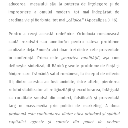
aducerea mesajului său la puterea de înţelegere şi de
impropriere a omului modern, tot mai îndepărtat de
credinţa vie şi fierbinte, tot mai „
căldicel
“ (Apocalipsa 3, 16).
Pentru a reuşi această redefinire, Ortodoxia românească
caută rezolvări sau ameliorări pentru câteva probleme
acutizate deja. Enumăr aici doar trei dintre cele prezentate
în conferinţă. Prima este „
moartea ruralităţii
“, aşa cum
defineşte, sintetizat, dl Bănică gravele probleme de fiinţă şi
fiinţare care frământă satul românesc, la început de mileniu
III; dintre acestea au fost amintite, între altele, pierderea
rolului stabilizator al religiozităţii şi exculturarea, în­făţişată
ca ruralitate smulsă din context, falsificată şi prezentată
larg în mass‑media prin politici de marketing. A doua
problemă este confruntarea dintre etica ortodoxă şi spiritul
capitalist agresiv şi coroziv din punct de vedere