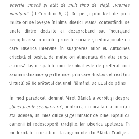
energie umană şi atât de mult timp de viaţă
, „
vremea
mântuirii
“ (II Corinteni 6, 2). De pe şi prin Net, de prea
multe ori se loveşte în inima Bisericii‑Mamă, contestându‑se
unele dintre deciziile ei, dezaprobând sau încurajând
neimplicarea în marile proiecte sociale şi educaţionale cu
care Biserica intervine în susţinerea fiilor ei. Atitudinea
criticistă şi pasivă, de multe ori alimentată din alte surse,
ascunsă laş în spatele unui terminal este de preferat unei
asumări dinamice şi jertfelnice, prin care Hristos cel real (nu
virtual!) să fie arătat şi dat unui flămând. De EL şi de pâine!
În mod paradoxal, domnul Mirel Bănică a vorbit şi despre
„
binefacerile secularizării
“, pentru că în nuca tare a unui rău
stă, adesea, un miez dulce şi germinator de bine. Faptul că
oamenii îşi redescoperă tradiţiile, iar Biserica apelează, în
modernitate, consistent, la argumente din Sfânta Tradiţie ‑