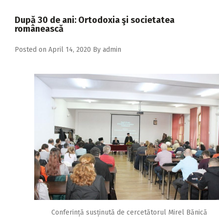
2018
După 30 de ani: Ortodoxia şi societatea
2017
românească
2016
Posted on
April 14, 2020
By
admin
2015
2014
2013
2012
2011
2010
2009
Conferință susținută de cercetătorul Mirel Bănică