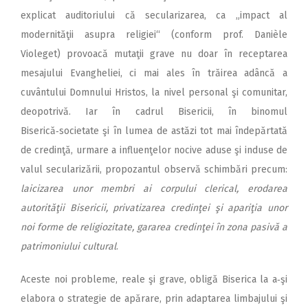
explicat auditoriului că secularizarea, ca „impact al
modernităţii asupra religiei“ (conform prof. Danièle
Violeget) provoacă mutaţii grave nu doar în receptarea
mesajului Evangheliei, ci mai ales în trăirea adâncă a
cuvântului Domnului Hristos, la nivel personal şi comunitar,
deopotrivă. Iar în cadrul Bisericii, în binomul
Biserică‑societate şi în lumea de astăzi tot mai îndepărtată
de credinţă, urmare a influenţelor nocive aduse şi induse de
valul secularizării, propozantul observă schimbări precum:
laicizarea unor membri ai corpului clerical, erodarea
autorităţii Bisericii, privatizarea credinţei şi apariţia unor
noi forme de religiozitate, gararea credinţei în zona pasivă a
patrimoniului cultural
.
Aceste noi probleme, reale şi grave, obligă Biserica la a‑şi
elabora o strategie de apărare, prin adaptarea limbajului şi