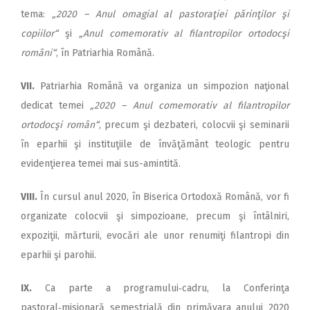
tema:
„2020 – Anul omagial al pastoraţiei părinţilor şi
copiilor“
şi
„Anul comemorativ al filantropilor ortodocşi
români“
, în Patriarhia Română.
VII.
Patriarhia Română va organiza un simpozion naţional
dedicat temei
„2020 – Anul comemorativ al filantropilor
ortodocşi român“
, precum şi dezbateri, colocvii şi seminarii
în eparhii şi instituţiile de învăţământ teologic pentru
evidenţierea temei mai sus-amintită.
VIII.
În cursul anul 2020, în Biserica Ortodoxă Română, vor fi
organizate colocvii şi simpozioane, precum şi întâlniri,
expoziţii, mărturii, evocări ale unor renumiţi filantropi din
eparhii şi parohii.
IX.
Ca parte a programului‑cadru, la Conferinţa
pastoral‑misionară semestrială din primăvara anului 2020