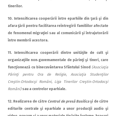
tinerilor.
10. Intensificarea cooperării între eparhiile din ţară şi din
afara ţării pentru facilitarea reîntregirii familiilor afectate
de fenomenul migraţiei sau al comunicării şi întrajutorării
între membrii acestora.
11. Intensificarea cooperării dintre unităţile de cult şi
organizaţiile non‑guvemamentale de părinţi şi tineri, care
funcţionează cu binecuvântarea Sfântului Sinod
(Aso­ciaţia
Părinţi pentru Ora de Religie, Asociaţia Studenţilor
Creştin‑Ortodocşi Români, Liga Tinerilor Creştin‑Ortodocşi
Ro­mâni)
sau a centrelor eparhiale.
12. Realizarea de către
Centrul de presă Basilica
şi de către
editurile centrale şi eparhiale a unor producţii audio şi
video, precum şi a unor materiale tipărite (volume, broşuri