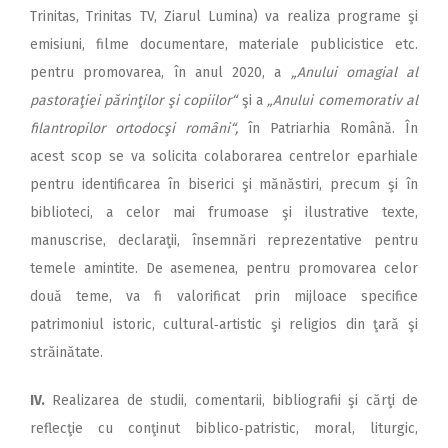
Trinitas, Trinitas TV, Ziarul Lumina) va realiza programe şi
emisiuni, filme documentare, materiale publicistice etc.
pentru promovarea, în anul 2020, a
„Anului omagial al
pastoraţiei părinţilor şi copiilor“
şi a
„Anului comemorativ al
filantropilor ortodocşi români“,
în Patriarhia Română. În
acest scop se va solicita colaborarea centrelor eparhiale
pentru identificarea în biserici şi mănăstiri, precum şi în
biblioteci, a celor mai frumoase şi ilustrative texte,
manuscrise, declaraţii, însemnări reprezentative pentru
temele amintite. De asemenea, pentru promovarea celor
două teme, va fi valorificat prin mijloace specifice
patrimoniul istoric, cultural‑artistic şi religios din ţară şi
străinătate.
IV.
Realizarea de studii, comentarii, bibliografii şi cărţi de
reflecţie cu conţinut biblico‑patristic, moral, liturgic,