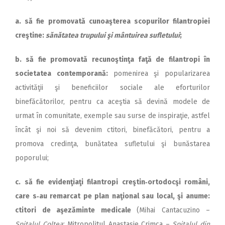
a. să fie promovată cunoaşterea scopurilor filantropiei
creştine:
sănătatea trupului şi mântuirea sufletului
;
b. să fie promovată recunoştinţa faţă de filantropi în
societatea contemporană:
pomenirea şi popularizarea
activităţii şi beneficiilor sociale ale eforturilor
binefăcătorilor, pentru ca aceştia să devină modele de
urmat în comunitate, exemple sau surse de inspiraţie, astfel
încât şi noi să devenim ctitori, binefăcători, pentru a
promova credinţa, bunătatea sufletului şi bunăstarea
poporului;
c. să fie evidenţiaţi filantropi creştin‑ortodocşi români,
care s‑au remarcat pe plan naţional sau local, şi anume:
ctitori de aşezăminte medicale
(Mihai Cantacuzino –
Spitalul Colţea
; Mitropolitul Anastasie Crimca –
Spitalul din