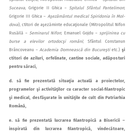
Suceava
, Grigorie II Ghica –
Spitalul Sfântul Pantelimon
;
Grigorie III Ghica –
Aşezământul medical Spiridonia în Mol­
dova
), ctitori de aşezăminte educaţionale (Mitropolitul Nifon
Rusăilă –
Seminarul Nifon
; Emanuel Gojdu –
sprijinirea cu
burse a elevilor ortodocşi români
; Sfântul Constanun
Brâncoveanu –
Academia Domnească din Bucureşti
etc.)
şi
ctitori de aziluri, orfelinate, cantine sociale, adăposturi
pentru săraci,
d. să fie prezentată situaţia actuală a proiectelor,
programelor şi activităţilor cu caracter social‑filantropic
şi medical, desfăşurate în unităţile de cult din Patriarhia
Română,
e. să fie prezentată lucrarea filantropică a Bisericii –
inspirată din lucrarea filantropică, vindecătoare,