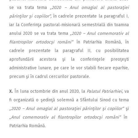
se va trata tema
„2020 – Anul omagial al pastoraţiei
părinţilor şi copiilor“,
în cadrele prezentate la paragraful I,
iar la Conferinţa pastoral‑misionară semestrială din toamna
anului 2020 se va trata tema
„2020 – Anul comemorativ al
filantropilor ortodocşi români“
în Patriarhia Română, în
cadrele prezentate la paragraful II, cu posibilitatea
aprofundării acestora şi la conferinţele preoţeşti
administrative lunare, pe care le vor stabili fiecare eparhie,
precum şi în cadrul cercurilor pastorale.
X.
În luna octombrie din anul 2020, la
Palatul Patriarhiei,
va
fi organizată o şedinţă solemnă a Sfântului Sinod cu tema
„2020 – Anul omagial al pastoraţiei părinţilor şi copiilor“
şi
„Anul comemorativ al filantropilor ortodocşi români“
în
Patriarhia Română.