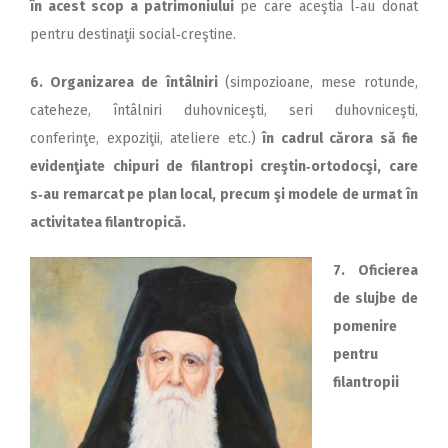
în acest scop a patrimoniului
pe care aceştia l‑au donat
pentru destinaţii social‑creştine.
6. Organizarea de întâlniri
(simpozioane, mese rotunde,
cateheze, întâlniri duhovniceşti, seri duhovniceşti,
conferinţe, expoziţii, ateliere etc.)
în cadrul cărora să fie
evidenţiate chipuri de filantropi creştin‑ortodocşi, care
s‑au remarcat pe plan local, precum şi modele de urmat în
activitatea filantropică.
7. Oficierea
de slujbe de
pomenire
pentru
filantropii