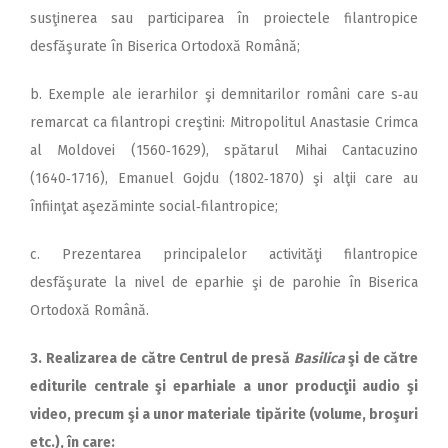
susţinerea sau participarea în proiectele filantropice
desfăşurate în Biserica Ortodoxă Română;
b. Exemple ale ierarhilor şi demnitarilor români care s‑au
remarcat ca filantropi creştini: Mitropolitul Anastasie Crimca
al Moldovei (1560‑1629), spătarul Mihai Cantacuzino
(1640‑1716), Emanuel Gojdu (1802‑1870) şi alţii care au
înfiinţat aşezăminte social‑filantropice;
c. Prezentarea principalelor activităţi filantropice
desfăşurate la nivel de eparhie şi de parohie în Biserica
Ortodoxă Română.
3. Realizarea de către Centrul de presă
Basilica
şi de către
editurile centrale şi eparhiale a unor producţii audio şi
video, precum şi a unor materiale tipărite (volume, broşuri
etc.), în care: