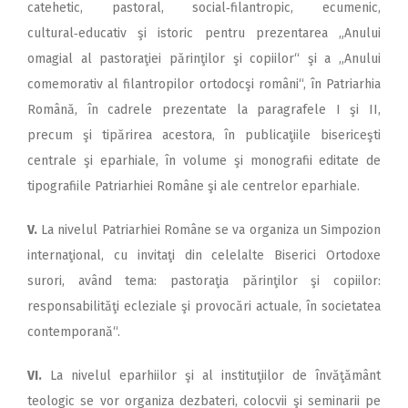
catehetic, pastoral, social‑filantropic, ecumenic,
cultural‑educativ şi istoric pentru prezentarea „Anului
omagial al pastoraţiei părinţilor şi copiilor“ şi a „Anului
comemorativ al filantropilor ortodocşi români“, în Patriarhia
Română, în cadrele prezentate la paragrafele I şi II,
precum şi tipărirea acestora, în publicaţiile bisericeşti
centrale şi eparhiale, în volume şi monografii editate de
tipografiile Patriarhiei Române şi ale centrelor eparhiale.
V.
La nivelul Patriarhiei Române se va organiza un Sim­pozion
internaţional, cu invitaţi din celelalte Biserici Ortodoxe
surori, având tema: pastoraţia părinţilor şi copiilor:
responsabilităţi ecleziale şi provocări actuale, în societatea
contemporană“.
VI.
La nivelul eparhiilor şi al instituţiilor de învăţământ
teologic se vor organiza dezbateri, colocvii şi seminarii pe