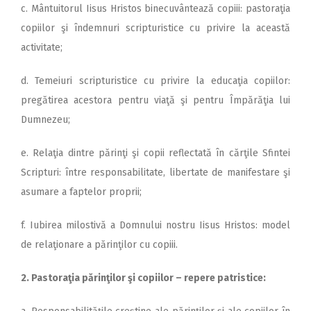
c. Mântuitorul Iisus Hristos binecuvântează copiii: pastoraţia
copiilor şi îndemnuri scripturistice cu privire la această
activitate;
d. Temeiuri scripturistice cu privire la educaţia copiilor:
pregătirea acestora pentru viaţă şi pentru Împărăţia lui
Dumnezeu;
e. Relaţia dintre părinţi şi copii reflectată în cărţile Sfintei
Scripturi: între responsabilitate, libertate de manifestare şi
asumare a faptelor proprii;
f. Iubirea milostivă a Domnului nostru Iisus Hristos: model
de relaţionare a părinţilor cu copiii.
2. Pastoraţia părinţilor şi copiilor – repere patristice: