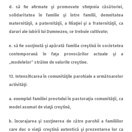
d. să fie afirmate şi promovate sfinţenia căsătoriei,
solidaritatea în familie şi între familii, demnitatea
maternităţii, a paternităţii, a filiaţiei şi a fraternităţii, ca
daruri ale iubirii lui Dumnezeu, ce trebuie cultivate;
e. să fie susţinută şi apărată familia creştină în societatea
contemporană în faţa provocărilor actuale şi a
„modelelor“ străine de valorile creştine.
13. Intensificarea în comunităţile parohiale a următoarelor
activităţi:
a. exemplul familiei preotului în pastoraţia comunităţii, ca
model asumat de viaţă creştină,
b. încurajarea şi susţinerea de către parohii a familiilor
care duc o viaţă creştină autentică şi prezentarea lor ca