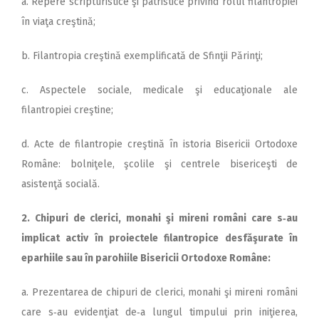
a. Repere scripturistice şi patristice privind rolul filantropiei
în viaţa creştină;
b. Filantropia creştină exemplificată de Sfinţii Părinţi;
c. Aspectele sociale, medicale şi educaţionale ale
filantropiei creştine;
d. Acte de filantropie creştină în istoria Bisericii Or­to­doxe
Române: bolniţele, şcolile şi centrele bisericeşti de
asistenţă socială.
2. Chipuri de clerici, monahi şi mireni români care s‑au
implicat activ în proiectele filantropice desfăşurate în
eparhiile sau în parohiile Bisericii Ortodoxe Ro­mâne:
a. Prezentarea de chipuri de clerici, monahi şi mireni români
care s‑au evidenţiat de‑a lungul timpului prin iniţierea,