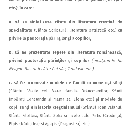
etc.), în care:
a. să se sintetizeze citate din literatura creştină de
specialitate
(Sfânta Scriptură, literatura patristică etc.)
cu
privire la pastoraţia părinţilor şi a copiilor,
b. să fie prezentate repere din literatu­ra românească,
privind pas­toraţia părinţilor şi co­piilor
(învăţăturile lui
Nea­goe Basarab către fiul său, Teodosie etc.)
,
c. să fie promovate modele de familii cu numeroşi sfinţi
(Sfântul Vasile cel Mare, familia Brâncovenilor, Sfinţii
împăraţi Constantin şi mama sa, Elena etc.)
şi modele de
copii sfinţi din istoria creştinismului
(Sfântul Ioan Valahul,
Sfânta Filofteia, Sfânta Sofia şi fiicele sale Pistis (Credinţa),
Elpis (Nădejdea) şi Agapis (Dragostea) etc.),