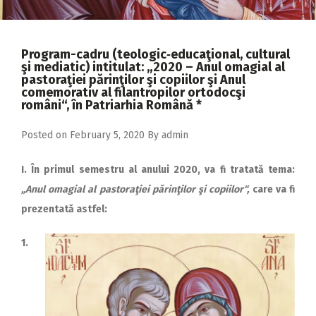
2018
2017
Program-cadru (teologic‑educaţional, cultural
2016
şi mediatic) intitulat: „2020 – Anul omagial al
pastoraţiei părinţilor şi copiilor şi Anul
2015
comemorativ al filantropilor ortodocşi
români“, în Patriarhia Română *
2014
Posted on
February 5, 2020
By
admin
2013
2012
I. În primul semestru al anului 2020, va fi tratată tema:
2011
„Anul omagial al pastoraţiei părinţilor şi copiilor“,
care va fi
prezentată astfel:
2010
2009
1.