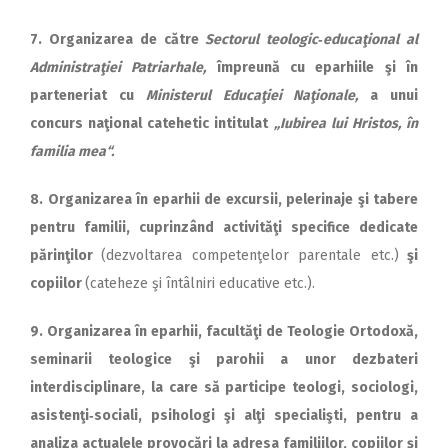
7. Organizarea de către
Sectorul teologic‑educaţional al
Administraţiei Patriarhale,
împreună cu eparhiile şi în
parteneriat cu
Ministerul Educaţiei Naţionale,
a unui
concurs naţional catehetic intitulat
„Iubirea lui Hristos, în
familia mea“.
8. Organizarea în eparhii de excursii, pelerinaje şi tabere
pentru familii, cuprinzând activităţi specifice dedicate
părinţilor
(dezvoltarea competenţelor parentale etc.)
şi
copiilor
(cateheze şi întâlniri educative etc.).
9. Organizarea în eparhii, facultăţi de Teologie Ortodoxă,
seminarii teologice şi parohii a unor dezba­teri
interdisciplinare, la care să participe teologi, sociologi,
asistenţi‑sociali, psihologi şi alţi specialişti, pentru a
analiza actualele provocări la adresa familiilor, copiilor şi