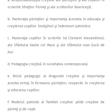
a. Responsabilităţile creştine ale părinţilor şi ale copiilor în
scrierile Sfinţilor Părinţi şi ale scriitorilor bisericeşti;
b. Pastoraţia părinţilor şi importanţa acesteia în educaţia şi
creşterea copiilor: învăţături şi îndemnuri patristice;
c. Pastoraţia copiilor în scrierile lui Clement Alexan­drinul,
ale Sfântului Vasile cel Mare şi ale Sfântului Ioan Gură de
Aur;
d. Pedagogia creştină în societatea contemporană;
e. Rolul pedagogic al dragostei creştine şi importanţa
acestei virtuţi în formarea părinţilor, respectiv în creşterea
şi educarea copiilor;
f. Modelul patristic al familiei creştine: pilde creştine de
părinţi şi de copii.