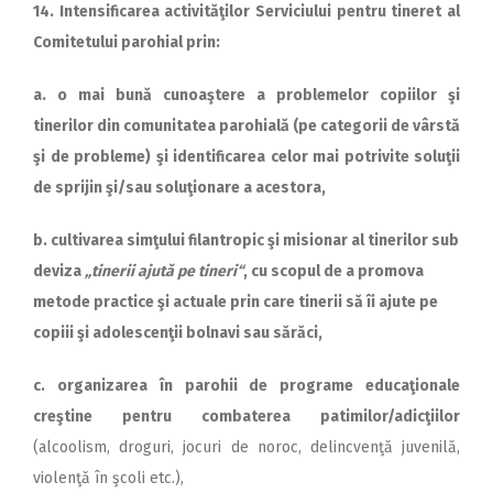
14. Intensificarea activităţilor Serviciului pentru tineret al
Comitetului parohial prin:
a. o mai bună cunoaştere a problemelor copiilor şi
tinerilor din comunitatea parohială (pe categorii de vârstă
şi de probleme) şi identificarea celor mai potrivite soluţii
de sprijin şi/sau soluţionare a acestora,
b. cultivarea simţului filantropic şi misionar al tinerilor sub
deviza
„tinerii ajută pe tineri“
, cu scopul de a promova
metode practice şi actuale prin care tinerii să îi ajute pe
copiii şi adolescenţii bolnavi sau sărăci,
c. organizarea în parohii de programe educaţionale
creştine pentru combaterea patimilor/adicţiilor
(alcoolism, droguri, jocuri de noroc, de­lincvenţă juvenilă,
violenţă în şcoli etc.),