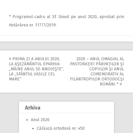
* Programul‑cadru al Sf. Sinod pe anul 2020, aprobat prin
Hotărârea nr. 11777/2019.
PRIMA ZI A ANULUI 2020,
2020 – ANUL OMAGIAL AL
Post
LA AŞEZĂMÂNTUL EPARHIA:
PASTORAŢIEI PĂRINŢILOR ŞI
„MÂINE ANUL SE‑NNOIEŞTE“,
COPIILOR ŞI ANUL
navigation
LA „SFÂNTUL VASILE CEL
COMEMORATIV AL
MARE“
FILANTROPILOR ORTODOCŞI
ROMÂNI *
Arhiva
Anul 2026
Călăuză ortodoxă nr. 450