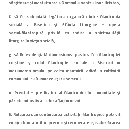
sfinţitoare şi mântuitoare a Domnului nostru Iisus Hristos,
f. să fie subliniată legătura organică dintre filantropia
socială a Bisericii şi Sfânta Liturghie – opera
social‑filantropică privită ca rodire a spiritualităţii
liturgice în viaţa socială,
g. să fie evidenţiată dimensiunea pastorală a filantropiei
creştine şi rolul filantropiei sociale a Bisericii în
îndrumarea omului pe calea mântuirii, adică, a cultivării
comuniunii cu Dumnezeu şi cu semenii.
4. Preotul – predicator al filantropiei în comunitate şi
părinte milostiv al celor aflaţi în nevoi.
5. Reluarea sau continuarea activităţii filantropice potrivit
voinţei fondatorilor, precum şi recuperarea şi valorificarea