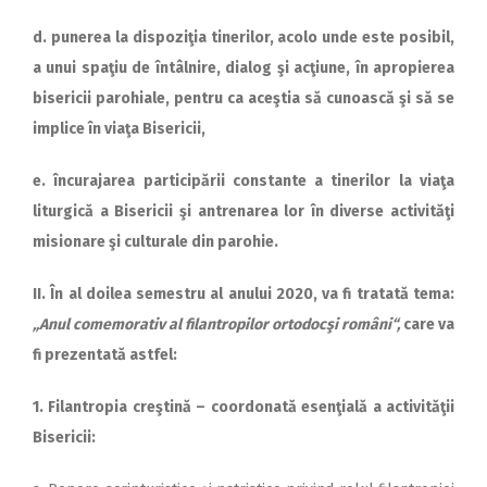
d. punerea la dispoziţia tinerilor, acolo unde este posibil,
a unui spaţiu de întâlnire, dialog şi acţiune, în apropierea
bisericii parohiale, pentru ca aceştia să cunoască şi să se
implice în viaţa Bisericii,
e. încurajarea participării constante a tinerilor la viaţa
liturgică a Bisericii şi antrenarea lor în diverse activităţi
misionare şi culturale din parohie.
II. În al doilea semestru al anului 2020, va fi tratată tema:
„Anul comemorativ al filantropilor ortodocşi români“,
care va
fi prezentată astfel:
1. Filantropia creştină – coor­donată esenţială a activităţii
Bisericii: