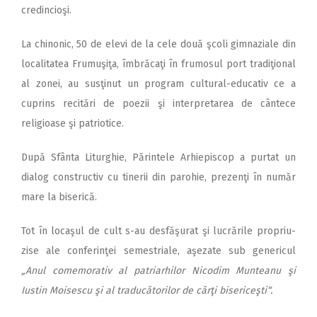
credincioşi.
La chinonic, 50 de elevi de la cele două şcoli gimnaziale din
localitatea Frumuşiţa, îmbrăcaţi în frumosul port tradiţional
al zonei, au susţinut un program cultural-educativ ce a
cuprins recitări de poezii şi interpretarea de cântece
religioase şi patriotice.
După Sfânta Liturghie, Părintele Arhiepiscop a purtat un
dialog constructiv cu tinerii din parohie, prezenţi în număr
mare la biserică.
Tot în locaşul de cult s-au desfăşurat şi lucrările propriu-
zise ale conferinţei semestriale, aşezate sub genericul
„Anul comemorativ al patriarhilor Nicodim Munteanu şi
Iustin Moisescu şi al traducătorilor de cărţi bisericeşti“.