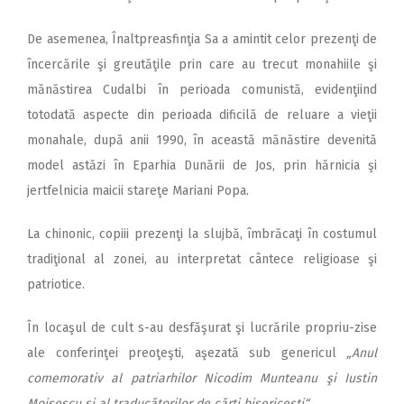
De asemenea, Înaltpreasfinţia Sa a amintit celor prezenţi de
încercările şi greutăţile prin care au trecut monahiile şi
mănăstirea Cudalbi în perioada comunistă, evidenţiind
totodată aspecte din perioada dificilă de reluare a vieţii
monahale, după anii 1990, în această mănăstire devenită
model astăzi în Eparhia Dunării de Jos, prin hărnicia şi
jertfelnicia maicii stareţe Mariani Popa.
La chinonic, copiii prezenţi la slujbă, îmbrăcaţi în costumul
tradiţional al zonei, au interpretat cântece religioase şi
patriotice.
În locaşul de cult s-au desfăşurat şi lucrările propriu-zise
ale conferinţei preoţeşti, aşezată sub genericul
„Anul
comemorativ al patriarhilor Nicodim Munteanu şi Iustin
Moisescu şi al traducătorilor de cărţi bisericeşti“
.