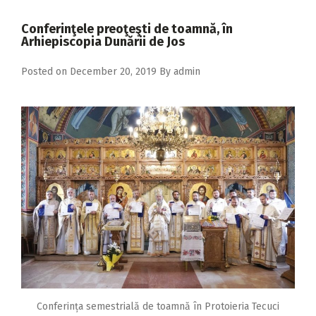
2018
Conferinţele preoţeşti de toamnă, în
2017
Arhiepiscopia Dunării de Jos
2016
Posted on
December 20, 2019
By
admin
2015
2014
2013
2012
2011
2010
2009
Conferința semestrială de toamnă în Protoieria Tecuci