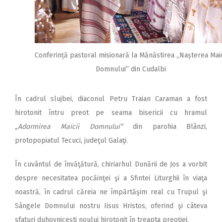
Conferință pastoral misionară la Mănăstirea „Nașterea Maic
Domnului“ din Cudalbi
În cadrul slujbei, diaconul Petru Traian Caraman a fost
hirotonit întru preot pe seama bisericii cu hramul
„Adormirea Maicii Domnului“
din parohia Blânzi,
protopopiatul Tecuci, judeţul Galaţi.
În cuvântul de învăţătură, chiriarhul Dunării de Jos a vorbit
despre necesitatea pocăinţei şi a Sfintei Liturghii în viaţa
noastră, în cadrul căreia ne împărtăşim real cu Trupul şi
Sângele Domnului nostru Iisus Hristos, oferind şi câteva
sfaturi duhovniceşti noului hirotonit în treapta preoţiei.