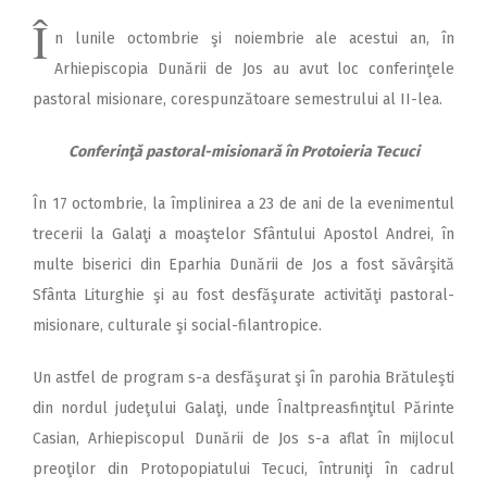
Î
n lunile octombrie şi noiembrie ale acestui an, în
Arhiepiscopia Dunării de Jos au avut loc conferinţele
pastoral misionare, corespunzătoare semestrului al II-lea.
Conferinţă pastoral-misionară în Protoieria Tecuci
În 17 octombrie, la împlinirea a 23 de ani de la evenimentul
trecerii la Galaţi a moaştelor Sfântului Apostol Andrei, în
multe biserici din Eparhia Dunării de Jos a fost săvârşită
Sfânta Liturghie şi au fost desfăşurate activităţi pastoral-
misionare, culturale şi social-filantropice.
Un astfel de program s-a desfăşurat şi în parohia Brătuleşti
din nordul judeţului Galaţi, unde Înaltpreasfinţitul Părinte
Casian, Arhiepiscopul Dunării de Jos s-a aflat în mijlocul
preoţilor din Protopopiatului Tecuci, întruniţi în cadrul