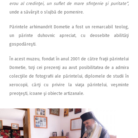
erou al credinţei, un suflet de mare sfinţenie şi puritate“,
unde a săvârşit o slujbă de pomenire.
Părintele arhimandrit Dometie a fost un remarcabil teolog,
un părinte duhovnic apreciat, cu deosebite abilităţi
gospodăreşti.
În acest muzeu, fondat în anul 2001 de către fraţii părintelui
Dometie, toţi cei prezenţi au avut posibilitatea de a admira
colecţiile de fotografii ale părintelui, diplomele de studii în
xerocopii, cărţi cu privire la viaţa părintelui, veşminte
preoţeşti, icoane şi obiecte artizanale.