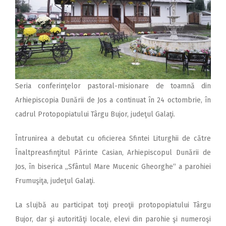
Seria conferinţelor pastoral-misionare de toamnă din
Arhiepiscopia Dunării de Jos a continuat în 24 octombrie, în
cadrul Protopopiatului Târgu Bujor, judeţul Galaţi.
Întrunirea a debutat cu oficierea Sfintei Liturghii de către
Înaltpreasfinţitul Părinte Casian, Arhiepiscopul Dunării de
Jos, în biserica „Sfântul Mare Mucenic Gheorghe“ a parohiei
Frumuşiţa, judeţul Galaţi.
La slujbă au participat toţi preoţii protopopiatului Târgu
Bujor, dar şi autorităţi locale, elevi din parohie şi numeroşi