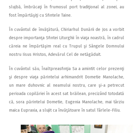
slujbă, îmbrăcaţi în frumosul port tradiţional al zonei, au
fost împărtăşiţi cu Sfintele Taine.
În cuvântul de învăţătură, Chiriarhul Dunării de Jos a vorbit
despre importanţa Sfintei Liturghii în viaţa noastră, în cadrul
căreia ne împărtăşim real cu Trupul şi Sângele Domnului
nostru Iisus Hristos, Adevărul Cel de netăgăduit.
În cuvântul său, Înaltpreasfinţia Sa a amintit celor prezenţi
şi despre viaţa părintelui arhimandrit Dometie Manolache,
un mare duhovnic al neamului nostru, care şi-a petrecut
perioada copilăriei în acest sat brăilean, precizând totodată
că, sora părintelui Dometie, Eugenia Manolache, mai târziu
maica Eupraxia, a slujit ca învăţătoare în satul Târlele-Filiu.