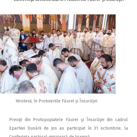
Hirotesii, în Protoieriile Făurei și Însurăței
Preoţii din Protopopiatele Făurei şi Însurăţei din cadrul
Eparhiei Dunării de Jos au participat în 31 octombrie, la
Conferinţa pastoral-misionară de toamnă.