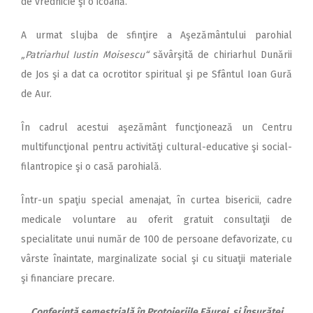
de vrednicie şi o icoană.
A urmat slujba de sfinţire a Aşezământului parohial
„Patriarhul Iustin Moisescu“
săvârşită de chiriarhul Dunării
de Jos şi a dat ca ocrotitor spiritual şi pe Sfântul Ioan Gură
de Aur.
În cadrul acestui aşezământ funcţionează un Centru
multifuncţional pentru activităţi cultural-educative şi social-
filantropice şi o casă parohială.
Într-un spaţiu special amenajat, în curtea bisericii, cadre
medicale voluntare au oferit gratuit consultaţii de
specialitate unui număr de 100 de persoane defavorizate, cu
vârste înaintate, marginalizate social şi cu situaţii materiale
şi financiare precare.
Conferinţă semestrială în Protoieriile Făurei şi Însurăţei