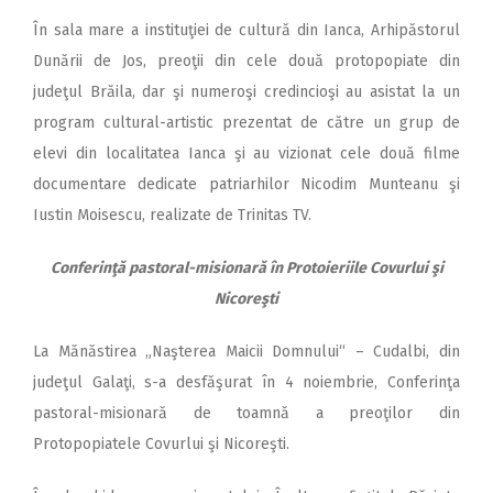
În sala mare a instituţiei de cultură din Ianca, Arhipăstorul
Dunării de Jos, preoţii din cele două protopopiate din
judeţul Brăila, dar şi numeroşi credincioşi au asistat la un
program cultural-artistic prezentat de către un grup de
elevi din localitatea Ianca şi au vizionat cele două filme
documentare dedicate patriarhilor Nicodim Munteanu şi
Iustin Moisescu, realizate de Trinitas TV.
Conferinţă pastoral-misionară în Protoieriile Covurlui şi
Nicoreşti
La Mănăstirea „Naşterea Maicii Domnului“ – Cudalbi, din
judeţul Galaţi, s-a desfăşurat în 4 noiembrie, Conferinţa
pastoral-misionară de toamnă a preoţilor din
Protopopiatele Covurlui şi Nicoreşti.