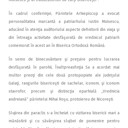
În cadrul conferinţei, Părintele Arhiepiscop a evocat
personalitatea marcantă a patriarhului Iustin Moisescu,
aducând în atenţia auditoriului aspecte definitorii din viaţa şi
din întreaga activitate desfăşurată de vrednicul patriarh
comemorat în acest an în Biserica Ortodoxă Română.
În semn de binecuvântare şi preţuire pentru lucrarea
desfăşurată în parohii, Înaltpreasfinţia Sa a acordat mai
multor preoţi din cele două protopopiate ale judeţului
Galaţi, rangurile bisericeşti de sachelar, iconom, şi iconom
stavrofor, precum şi distincţia eparhială „Vrednicia
andreiană“ părintelui Mihai Roşu, protoiereu de Nicoreşti.
Slujirea din paraclis s-a încheiat cu vizitarea bisericii mari a
mănăstirii şi cu săvârşirea slujbei de pomenire pentru