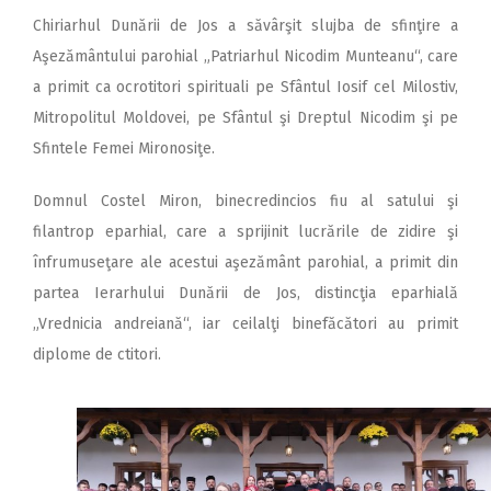
Chiriarhul Dunării de Jos a săvârşit slujba de sfinţire a
Aşezământului parohial „Patriarhul Nicodim Munteanu“, care
a primit ca ocrotitori spirituali pe Sfântul Iosif cel Milostiv,
Mitropolitul Moldovei, pe Sfântul şi Dreptul Nicodim şi pe
Sfintele Femei Mironosiţe.
Domnul Costel Miron, binecredincios fiu al satului şi
filantrop eparhial, care a sprijinit lucrările de zidire şi
înfrumuseţare ale acestui aşezământ parohial, a primit din
partea Ierarhului Dunării de Jos, distincţia eparhială
„Vrednicia andreiană“, iar ceilalţi binefăcători au primit
diplome de ctitori.