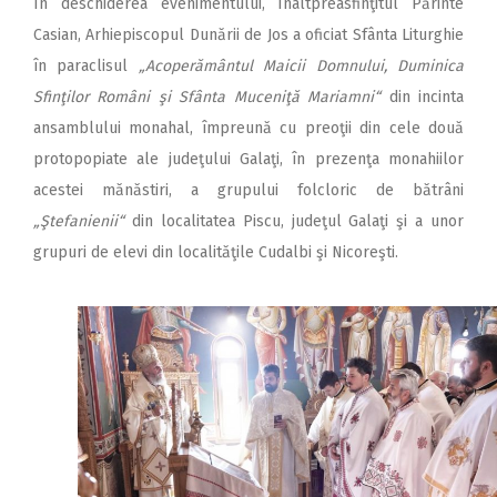
În deschiderea evenimentului, Înaltpreasfinţitul Părinte
Casian, Arhiepiscopul Dunării de Jos a oficiat Sfânta Liturghie
în paraclisul
„Acoperământul Maicii Domnului, Duminica
Sfinţilor Români şi Sfânta Muceniţă Mariamni“
din incinta
ansamblului monahal, împreună cu preoţii din cele două
protopopiate ale judeţului Galaţi, în prezenţa monahiilor
acestei mănăstiri, a grupului folcloric de bătrâni
„Ştefanienii“
din localitatea Piscu, judeţul Galaţi şi a unor
grupuri de elevi din localităţile Cudalbi şi Nicoreşti.