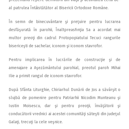
al patrulea Întâistătător al Bisericii Ortodoxe Române.
În semn de binecuvântare şi preţuire pentru lucrarea
desfăşurată în parohii, Înaltpreasfinţia Sa a acordat mai
multor preoţi din cadrul Protopopiatului Tecuci ran­gurile
bisericeşti de sachelar, ico­nom şi iconom stavrofor.
Pentru implicarea în lucrările de construcţie şi de
amenajare a Aşezământului parohial, preotul paroh Mihai
Ilie a primit rangul de iconom stavrofor.
După Sfânta Liturghie, Chiriarhul Dunării de Jos a săvârşit o
slujbă de pomenire pentru Patriarhii Nicodim Munteanu şi
Iustin Moisescu, dar şi pentru preoţii, învăţătorii şi
conducătorii vrednici ai acestei comunităţi săteşti din judeţul
Galaţi, trecuţi la cele veşnice.