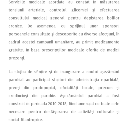
Serviciile medicale acordate au constat în măsurarea
tensiunii arteriale, controlul glicemiei şi efectuarea
consultului medical general pentru depistarea bolilor
cronice. De asemenea, cu sprijinul unor sponsori,
persoanele consultate şi descoperite cu diverse afecţiuni, în
cadrul acestei campanii umanitare, au primit medicamente
gratuite, în baza prescripţiilor medicale oferite de medicii
prezenţi.
La slujba de sfinţire şi de inaugurare a noului aşezământ
parohial au participat slujitori din administraţia eparhială,
preoţi din protopopiat, oficialităţi locale, precum şi
credincioşi din parohie. Aşezământul parohial a fost
construit în perioada 2010-2018, fiind amenajat cu toate cele
necesare pentru desfăşurarea de activităţi culturale şi
social-filantropice.