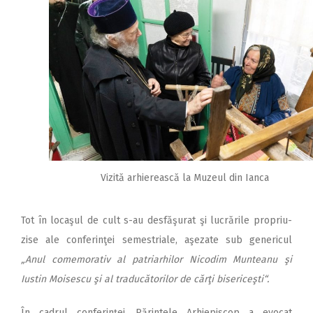
Vizită arhierească la Muzeul din Ianca
Tot în locaşul de cult s-au desfăşurat şi lucrările propriu-
zise ale conferinţei semestriale, aşezate sub genericul
„Anul comemorativ al patriarhilor Nicodim Munteanu şi
Iustin Moisescu şi al traducătorilor de cărţi bisericeşti“.
În cadrul conferinţei, Părintele Arhiepiscop a evocat