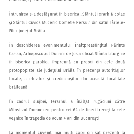
Întrunirea s-a desfăşurat în biserica „Sfântul Ierarh Nicolae
şi Sfântul Cuvios Mucenic Dometie Persul“ din satul Târlele-
Filiu, judeţul Brăila.
În deschiderea evenimentului, Înaltpreasfinţitul Părinte
Casian, Arhiepiscopul Dunării de Jos,a oficiat Sfânta Liturghie
în biserica parohiei, împreună cu preoţii din cele două
protopopiate ale judeţului Brăila, în prezenţa autorităţilor
locale, a elevilor şi credincioşilor din această localitate
brăileană.
În cadrul slujbei, Ierarhul a înălţat rugăciuni către
Milostivul Dumnezeu pentru cei 64 de tineri trecuţi la cele
veşnice în tragedia de acum 4 ani din Bucureşti.
La momentul cuvenit, mai mulţi copii din sat prezenţi la