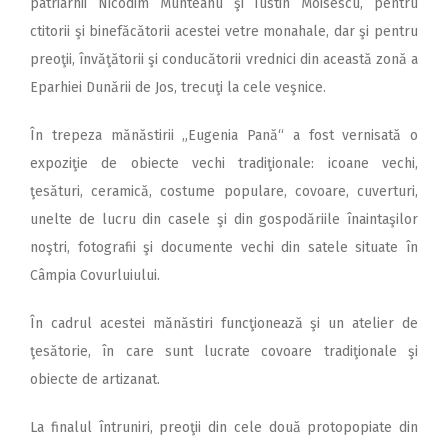
patriarhii Nicodim Munteanu şi Iustin Moisescu, pentru
ctitorii şi binefăcătorii acestei vetre monahale, dar şi pentru
preoţii, învăţătorii şi conducătorii vrednici din această zonă a
Eparhiei Dunării de Jos, trecuţi la cele veşnice.
În trepeza mănăstirii „Eugenia Pană“ a fost vernisată o
expoziţie de obiecte vechi tradiţionale: icoane vechi,
ţesături, ceramică, costume populare, covoare, cuverturi,
unelte de lucru din casele şi din gospodăriile înaintaşilor
noştri, fotografii şi documente vechi din satele situate în
Câmpia Covurluiului.
În cadrul acestei mănăstiri funcţionează şi un atelier de
ţesătorie, în care sunt lucrate covoare tradiţionale şi
obiecte de artizanat.
La finalul întruniri, preoţii din cele două protopopiate din