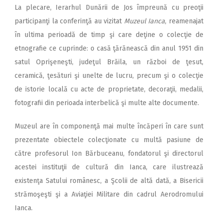
La plecare, Ierarhul Dunării de Jos împreună cu preoţii
participanţi la conferinţă au vizitat
Muzeul Ianca
, reamenajat
în ultima perioadă de timp şi care deţine o colecţie de
etnografie ce cuprinde: o casă ţărănească din anul 1951 din
satul Oprişeneşti, judeţul Brăila, un război de ţesut,
ceramică, ţesături şi unelte de lucru, precum şi o colecţie
de istorie locală cu acte de proprietate, decoraţii, medalii,
fotografii din perioada interbelică şi multe alte documente.
Muzeul are în componenţă mai multe încăperi în care sunt
prezentate obiectele colecţionate cu multă pasiune de
către profesorul Ion Bărbuceanu, fondatorul şi directorul
acestei instituţii de cultură din Ianca, care ilustrează
existenţa Satului românesc, a Şcolii de altă dată, a Bisericii
strămoşeşti şi a Aviaţiei Militare din cadrul Aerodromului
Ianca.