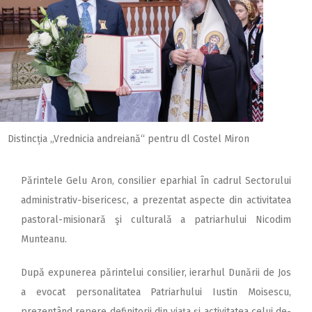
Distincția „Vrednicia andreiană“ pentru dl Costel Miron
Părintele Gelu Aron, consilier eparhial în cadrul Sectorului
administrativ-bisericesc, a prezentat aspecte din activitatea
pastoral-misionară şi culturală a patriarhului Nicodim
Munteanu.
După expunerea părintelui consilier, ierarhul Dunării de Jos
a evocat personalitatea Patriarhului Iustin Moisescu,
prezentând repere definitorii din viaţa şi activitatea celui de-