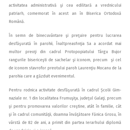
activitatea administrativă şi cea edilitară a vrednicului
patriarh, comemorat în acest an în Biserica Ortodoxă
Română.
În semn de binecuvântare şi preţuire pentru lucrarea
desfăşurată în parohii, Înaltpreasfinţia Sa a acordat mai
multor preoţi din cadrul Protopopiatului Târgu Bujor
rangurile bisericeşti de sachelar şi iconom, precum şi cel
de iconom stavrofor preotului paroh Laurenţiu Mocanu de la
parohia care a găzduit evenimentul.
Pentru rodnica activitate desfăşurată în cadrul Școlii Gim­
naziale nr. 1 din localitatea Frumuşiţa, judeţul Galaţi, precum
şi pentru promovarea valorilor creştine, atât în familie, cât
şi în cadrul comunităţii, doamna învăţătoare Fănica Grosu, în
vârstă de 82 de ani, a primit din partea Ierarhului diplomă