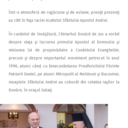
Într-o atmosferă de rugăciune şi de evlavie, preoţii prezenţi
au citit în faţa raclei Acatistul Sfântului Apostol Andrei.
În cuvântul de învăţătură, Chiriarhul Dunării de Jos a vorbit
despre viaţa şi lucrarea primului Apostol al Domnului şi
misiunea lui de propovăduire a Cuvântului Evangheliei,
precum şi despre importantul eveniment petrecut în anul
1996, atunci când, cu binecuvântarea Preafericitului Părinte
Patriarh Daniel, pe atunci Mitropolit al Moldovei şi Bucovinei,
moaştele Sfântului Andrei au coborât din cetatea Iaşilor la
Dunăre, în oraşul Galaţi.