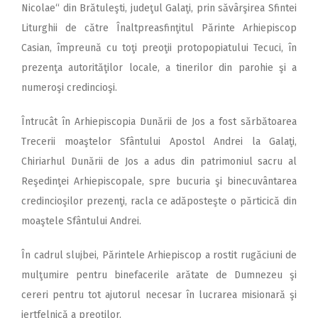
Nicolae“ din Brătuleşti, judeţul Galaţi, prin săvârşirea Sfintei
Liturghii de către Înaltpreasfinţitul Părinte Arhiepiscop
Casian, împreună cu toţi preoţii protopopiatului Tecuci, în
prezenţa autorităţilor locale, a tinerilor din parohie şi a
numeroşi credincioşi.
Întrucât în Arhiepiscopia Du­nării de Jos a fost sărbătoarea
Trecerii moaştelor Sfântului Apostol Andrei la Galaţi,
Chiriarhul Dunării de Jos a adus din patrimoniul sacru al
Reşedinţei Arhiepiscopale, spre bucuria şi binecuvântarea
credincioşilor prezenţi, racla ce adăposteşte o părticică din
moaştele Sfântului Andrei.
În cadrul slujbei, Părintele Arhiepiscop a rostit rugăciuni de
mulţumire pentru binefacerile arătate de Dumnezeu şi
cereri pentru tot ajutorul necesar în lucrarea misionară şi
jertfelnică a preoţilor.