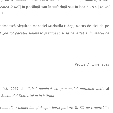
remea ieşirii
[în pocăinţă sau în suferinţă sau în boală ‑ s.n.]
te vei
13
“
rimească vieţuirea monahiei Marionila (Ghiţa) Marus de aici, de pe
ea
,,de tot păcatul sufletesc şi trupesc şi să fie iertat şi în veacul de
Protos. Antonie Ispas
. 146
/ 2019 din
Tabel nominal cu personalul monahal activ
al
a
Sectorului Exarhatul mănăstirilor
ţa morală a oamenilor şi despre buna purtare
,
în 170 de capete”
, în: