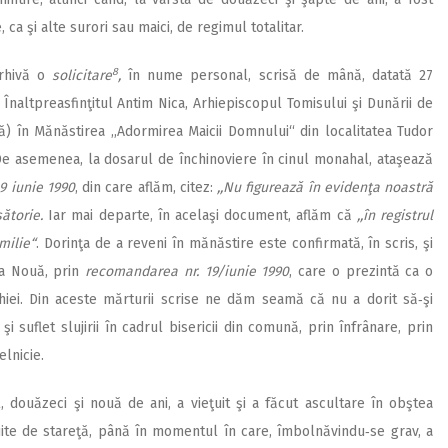
a şi alte surori sau maici, de regimul totalitar.
8
arhivă o
solicitare
,
în nume personal, scrisă de mână, datată 27
Înaltpreasfinţitul Antim Nica, Arhiepiscopul Tomisului şi Dunării de
tă) în Mănăstirea ,,Adormirea Maicii Domnului“ din localitatea Tudor
. De asemenea, la dosarul de închinoviere în cinul monahal, ataşează
9 iunie 1990
, din care aflăm, citez:
,,Nu figurează în evidenţa noastră
ătorie.
Iar mai departe, în acelaşi document, aflăm că
,,în registrul
milie“
. Dorinţa de a reveni în mănăstire este confirmată, în scris, şi
ea Nouă, prin
recomandarea nr. 19/iunie 1990
, care o prezintă ca o
hiei. Din aceste mărturii scrise ne dăm seamă că nu a dorit să‑şi
i suflet slujirii în cadrul bisericii din comună, prin înfrânare, prin
elnicie.
douăzeci şi nouă de ani, a vieţuit şi a făcut ascultare în obştea
uite de stareţă, până în momentul în care, îmbolnăvindu‑se grav, a