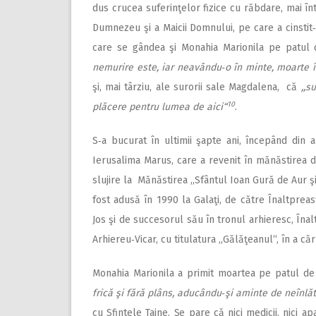
dus crucea suferinţelor fizice cu răbdare, mai întâ
Dumnezeu şi a Maicii Domnului, pe care a cinstit‑o
care se gândea şi Monahia Marionila pe patul de
nemurire este, iar neavându‑o în minte, moarte î
şi, mai târziu, ale surorii sale Magdalena, că
,,s
10
plăcere pentru lumea de aici“
.
S‑a bucurat în ultimii şapte ani, începând din 
Ierusalima Marus, care a revenit în mănăstirea 
slujire la Mănăstirea ,,Sfântul Ioan Gură de Aur 
fost adusă în 1990 la Galaţi, de către Înaltpreas
Jos şi de succesorul său în tronul arhieresc, Înal
Arhiereu‑Vicar, cu titulatura ,,Gălăţeanul“, în a că
Monahia Marionila a primit moartea pe patul de 
frică şi fără plâns, aducându‑şi aminte de neînlătu
cu Sfintele Taine. Se pare că nici medicii, nici 