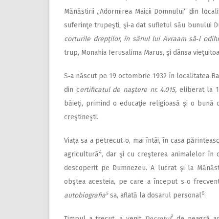
Mănăstirii ,,Adormirea Maicii Domnului“ din local
suferinţe trupeşti, şi‑a dat sufletul său bunului 
corturile drepţilor, în sânul lui Avraam să‑l odi
trup, Monahia Ierusalima Marus, şi dânsa vieţuito
S‑a născut pe 19 octombrie 1932 în localitatea Barc
din c
ertificatul de naştere nr. 4.015,
eliberat la 1
băieţi, primind o educaţie religioasă şi o bună cr
creştineşti.
Viaţa sa a petrecut‑o, mai întâi, în casa părintea
4
agricultură
, dar şi cu creşterea animalelor în 
descoperit pe Dumnezeu. A lucrat şi la Mănăst
obştea acesteia, pe care a început s‑o frecvent
5
6
autobiografia
sa, aflată la dosarul personal
.
7
Timpul a trecut, a venit
Decretul
de neagră ami