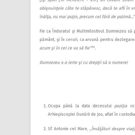
obişnuinţele câte te stăpânesc, dacă te afli în v
înălţa, nu mai puţin, precum cel fără de patimă…
Fie ca Înduratul şi Multmilostivul Dumnezeu să p
pământ, şi în ceruri, ca arvună pentru dezlegar
14
acum şi în cel ce va să fie“
.
Dumnezeu s‑o ierte şi cu drepţii să o numere!
Ocupa până la data decesului
poziţia nr
Arhiepiscopiei Dunării de Jos, aflat în custodi
Sf. Antonie cel Mare, „
Învăţături despre via