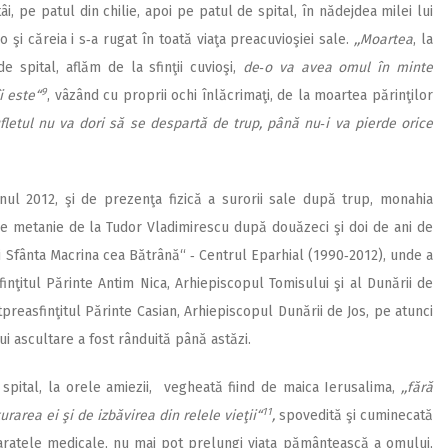
i, pe patul din chilie, apoi pe patul de spital, în nădejdea milei lui
 şi căreia i s‑a rugat în toată viaţa preacuvioşiei sale.
,,Moartea
, la
 spital, aflăm de la sfinţii cuvioşi,
de‑o va avea omul în minte
9
i este“
, vâzând cu proprii ochi înlăcrimaţi, de la moartea părinţilor
ufletul nu va dori să se despartă de trup, până nu‑i va pierde orice
anul 2012, şi de prezenţa fizică a surorii sale după trup, monahia
de metanie de la Tudor Vladimirescu după douăzeci şi doi de ani de
şi Sfânta Macrina cea Bătrână“ ‑ Centrul Eparhial (1990‑2012), unde a
finţitul Părinte Antim Nica, Arhiepiscopul Tomisului şi al Dunării de
tpreasfinţitul Părinte Casian, Arhiepiscopul Dunării de Jos, pe atunci
rui ascultare a fost rânduită până astăzi.
spital, la orele amiezii, vegheată fiind de maica Ierusalima,
,,fără
11
rarea ei şi de izbăvirea din relele vieţii“
,
spovedită şi cuminecată
aparatele medicale, nu mai pot prelungi viaţa pământească a omului,