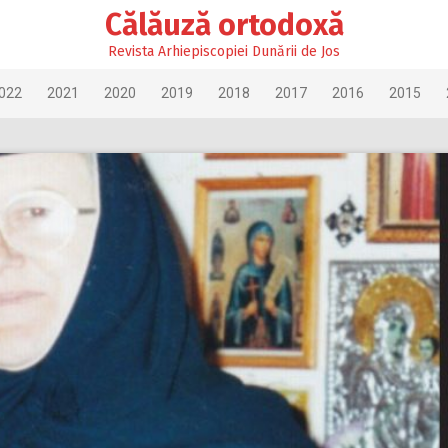
Călăuză ortodoxă
Revista Arhiepiscopiei Dunării de Jos
022
2021
2020
2019
2018
2017
2016
2015