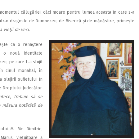
 momentul călu­găriei, căci moare pentru lumea aceasta în care s‑a
 dintr‑o dragoste de Dumnezeu, de Biserică şi de mănăstire, primeşte
a vieţii de veci
.
eşte ca o renaştere
 o nouă identitate
eu, pe care L‑a slujit
în cinul monahal, în
 slujirii sufletului în
ze Dreptului Judecător.
ntece, trebuie să se
rup măsura hotărâtă de
lui M. Mc. Dimitrie,
Marus, vieţuitoare a