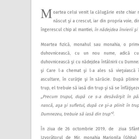
M
oartea celui venit la călugărie este chiar
născut şi a crescut, iar din propria voie,
îngerescul chip al mantiei,
în nădejdea învierii şi 
Moartea fizică, monahul sau monahia, o prim
duhovnicească, cu un nou nume, adică cu
duhovnicească şi cu nădejdea întâlnirii cu Dumnez
şi Care l‑a chemat şi l‑a ales să vieţuiască 
ascultare, în curăţie şi în sărăcie. După plinirea
trup, el trebuie să iasă din trup şi să se înfăţişe
,,Precum trupul, după ce s‑a desăvârşit în pâ
nască, aşa şi sufletul, după ce şi‑a plinit în t
2
Dumnezeu, trebuie să iasă din trup“
.
În ziua de 26 octombrie 2019, de ziua Sfântu
Izvorâtorul de Mir, monahia Marionila (Ghiţa) 