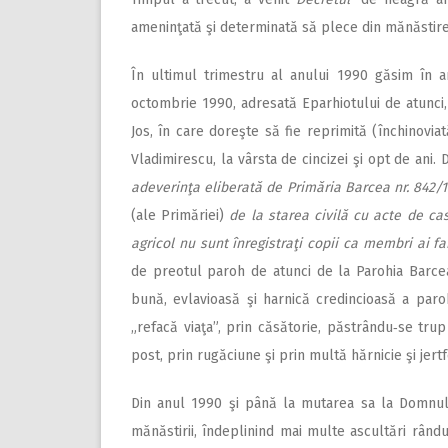
ameninţată şi determinată să plece din mănăstire, c
În ultimul trimestru al anului 1990 găsim în 
octombrie 1990, adresată Eparhiotului de atunci, 
Jos, în care doreşte să fie reprimită (închinovia
Vladimirescu, la vârsta de cincizei şi opt de ani
adeverinţa eliberată de Primăria Barcea nr. 842/1
(ale Primăriei)
de la starea civilă cu acte de cas
agricol nu sunt înregistraţi copii ca membri ai fa
de preotul paroh de atunci de la Parohia Barc
bună, evlavioasă şi harnică credincioasă a paro
„refacă viaţa”, prin căsătorie, păstrându‑se trup ş
post, prin rugăciune şi prin multă hărnicie şi jertf
Din anul 1990 şi până la mutarea sa la Domnul, 
mănăstirii, îndeplinind mai multe ascultări rând