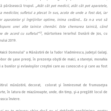
să părăsească trupul.
,,Atât cât pot medicii, atât cât pot aparatele,
medicilor, sufletul a plecat în sus, acolo de unde a fost dat, iar
or aparatelor şi îngrijirilor optime, inima cedând… Ea n‑a vrut să
răspuns unei alte tainice chemări. Este chemarea tainică, când
12
 de acord cu sufletul“
,
mărturisea Ierarhul Dunării de Jos, cu
nului 2019.
Maicii Domnului“ a Mănăstirii de la Tudor Vladmirescu, judeţul Galaţi,
bor de şase preoţi, în prezenţa obştii de maici, a stareţei, monahia
 a bunilor şi evlavioşilor creştini care au cunoscut‑o şi care au fost
tirul mănăstirii, decorat, colorat şi înmiresmat de frumuseţea
te, în latura de miazănoapte, unde, din timp, şi‑a pregătit locul de
asca înviere.
 şi nu te minuna: chiar dacă nu ai dobândit nepătimirea, pentru