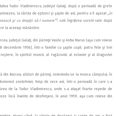
itatea Tudor Vladimirescu, judeţul Galaţi, după o perioadă de grele
Dumnezeu, la vârsta de optzeci şi şapte de ani, pentru a fi aşezat
,,în
3
hnească şi cu drepţii să‑l numere“
, sub îngrijirea surorii sale după
are la aceeaşi mănăstire.
ea, judeţul Galaţi, din părinţii Vasile şi Antia Marus (aşa cum reiese
8 decembrie 1956), într‑o familie cu şapte copii, patru fete şi trei
eştere, în spiritul muncii, al rugăciunii, al evlaviei şi al dragostei
scă din Barcea, alături de părinţi, ostenindu‑se la munca câmpului, în
domeniul zootehniei, timp de zece ani, într‑o perioadă în care L‑a
irea de la Tudor Vladimirescu, unde s‑a ataşat foarte repede de
eze încă înainte de desfiinţare, în anul 1959, aşa cum reiese din
ntire, atunci când, la vârsta de douăzeci şi şapte de ani, a fost