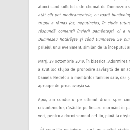
atunci când sufletul este chemat de Dumnezeu 
atât cât pot medicamentele, cu toată bunăvoinţa 
trupul a rămas jos, neputincios, în ciuda tutur
răspundă comenzii învierii pamânteşti, ci a 
Dumnezeu hotărăşte şi când Dumnezeu Se pune
prilejul unui eveniment, similar, de la începutul a
Marţi, 29 octombrie 2019, în biserica ,,Adormirea 
a avut loc slujba de prohodire săvârşită de un so
Daniela Nedelcu, a membrilor familiei sale, dar şi
aproape de preacuvioşia sa.
Apoi, am condus‑o pe ultimul drum, spre cimi
crizantemelor, răsădite pe fiecare mormânt în par
veci, pentru a dormi somnul cel lin, până la obşte
,,Îţi spun
[în încheiere ‑ s.n.]
un cuvânt străin