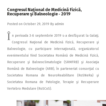
2018
Congresul Naţional de Medicină Fizică,
2017
Recuperare şi Balneologie ‑ 2019
2016
Posted on
October 29, 2019
By
admin
2015
Î
n perioada 3‑6 septembrie 2019 s‑a desfăşurat la Galaţi,
2014
Congresul Naţional de Medicină Fizică, Recuperare şi
2013
Balneologie, cu participare internaţională, organizatorul
2012
evenimentului fiind Societatea Română de Medicină Fizică,
Recuperare şi Balneoclimatologie (SRMFRB) şi Asociaţia
2011
Română de Balneologie (ARB), în parteneriat consorţial cu
2010
Societatea Romana de NeuroReabilitare (RoSNeRa) şi
2009
Societatea Romana de Patologie, Terapie şi Recuperare
Vertebro Medulare (RoSCoS).