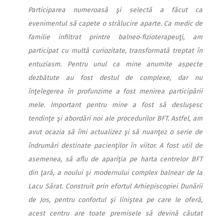
Participarea numeroasă şi selectă a făcut ca
evenimentul să capete o strălucire aparte. Ca medic de
familie infiltrat printre balneo‑fizioterapeuţi, am
participat cu multă curiozitate, transformată treptat în
entuziasm. Pentru unul ca mine anumite aspecte
dezbătute au fost destul de complexe, dar nu
înţelegerea în profunzime a fost menirea participării
mele. Important pentru mine a fost să desluşesc
tendinţe şi abordări noi ale procedurilor BFT. Astfel, am
avut ocazia să îmi actualizez şi să nuanţez o serie de
îndrumări destinate pacienţilor în viitor. A fost util de
asemenea, să aflu de apariţia pe harta centrelor BFT
din ţară, a noului şi modernului complex balnear de la
Lacu Sărat. Construit prin efortul Arhiepiscopiei Dunării
de Jos, pentru confortul şi liniştea pe care le oferă,
acest centru are toate premisele să devină căutat