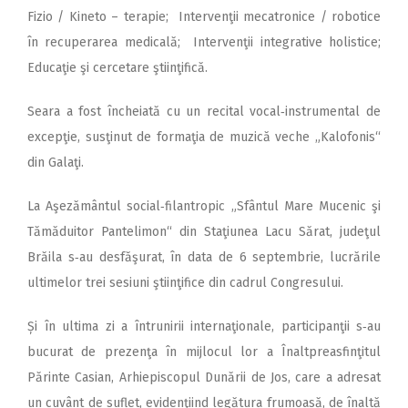
Fizio / Kineto – terapie; Intervenţii mecatronice / robotice
în recuperarea medicală; Intervenţii integrative holistice;
Educaţie şi cercetare ştiinţifică.
Seara a fost încheiată cu un recital vocal‑instrumental de
excepţie, susţinut de formaţia de muzică veche „Kalofonis“
din Galaţi.
La Aşezământul social‑filantropic „Sfântul Mare Mucenic şi
Tămăduitor Pantelimon“ din Staţiunea Lacu Sărat, judeţul
Brăila s‑au desfăşurat, în data de 6 septembrie, lucrările
ultimelor trei sesiuni ştiinţifice din cadrul Congresului.
Și în ultima zi a întrunirii internaţionale, participanţii s‑au
bucurat de prezenţa în mijlocul lor a Înaltpreasfinţitul
Părinte Casian, Arhiepiscopul Dunării de Jos, care a adresat
un cuvânt de suflet, evidenţiind legătura frumoasă, de înaltă