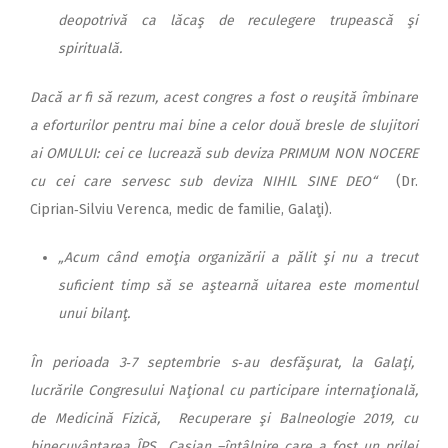
deopotrivă ca lăcaş de reculegere trupească şi
spirituală.
Dacă ar fi să rezum, acest congres a fost o reuşită îmbinare
a eforturilor pentru mai bine a celor două bresle de slujitori
ai OMULUI: cei ce lucrează sub deviza PRIMUM NON NOCERE
cu cei care servesc sub deviza NIHIL SINE DEO“
(Dr.
Ciprian‑Silviu Verenca, medic de familie, Galaţi).
„Acum când emoţia organizării a pălit şi nu a trecut
suficient timp să se aştearnă uitarea este momentul
unui bilanţ.
În perioada 3‑7 septembrie s‑au desfăşurat, la Galaţi,
lucrările Congresului Naţional cu participare internaţională,
de Medicină Fizică, Recuperare şi Balneologie 2019, cu
binecuvântarea ÎPS Casian –întâlnire care a fost un prilej