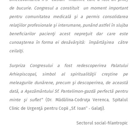
de bucurie. Congresul a constituit un moment important
pentru comunitatea medicală şi a permis consolidarea
relaţiilor profesionale şi interumane, punând astfel în slujba
beneficiarilor pacienţi acest nepreţuit dar care este
cunoaşterea în forma ei desăvârşită: împărtăşirea către
ceilalţi.
Surpriza Congresului a fost redescoperirea Palatului
Arhiepiscopal, simbol al spiritualităţii creştine pe
meleagurile dunărene, precum şi descoperirea, de această
dată, a Aşezământului Sf. Pantelimon‑gazdă perfectă pentru
minte şi suflet“
(Dr. Mădălina‑Codru­ţa Verenca, Spitalul
Clinic de Urgenţă pentru Copii „Sf. Ioan“ ‑ Galaţi).
Sectorul social-filantropic