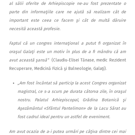
al sălii oferite de Arhiepiscopie ne‑au fost prezentate o
parte din informaţiile care ne ajută să realizam cât de
important este ceea ce facem şi cât de multă dăruire
necesită această profesie.
Faptul că un congres inter­na­ţional a putut fi organizat în
oraşul Galaţi este un motiv în plus de a fi mândru că am
avut această şansă“
(Claudiu‑Elisei Tănase, medic Rezident
Recuperare, Medicină Fizică şi Balneologie, Galaţi).
„Am fost încântat să particip la acest Congres organizat
magistral, ce s‑a scurs pe durata câtorva zile, în oraşul
nostru. Palatul Arhiepiscopal, Grădina Botanică şi
Aşezământul «Sfântul Pantelimon» de la Lacu Sărat au
fost cadrul ideal pentru un astfel de eveniment.
Am avut ocazia de a‑i putea urmări pe câţiva dintre cei mai