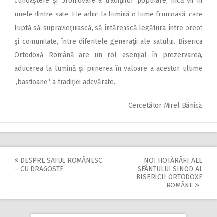
cunoaştere şi promovare a tradiţiilor populare, încă vii în
unele dintre sate. Ele aduc la lumină o lume frumoasă, care
luptă să supravieţuiască, să întărească legătura între preot
şi comunitate, între diferitele generaţii ale satului. Biserica
Ortodoxă Română are un rol esenţial în prezervarea,
aducerea la lumină şi punerea în valoare a acestor ultime
„bastioane“ a tradiţiei adevărate.
Cercetător Mirel Bănică
DESPRE SATUL ROMÂNESC
NOI HOTĂRÂRI ALE
Post
– CU DRAGOSTE
SFÂNTULUI SINOD AL
BISERICII ORTODOXE
navigation
ROMÂNE