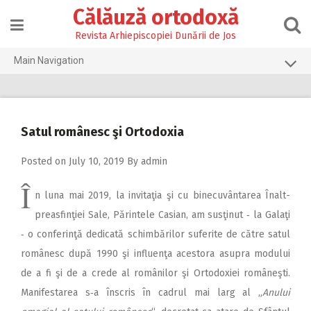
Skip
Călăuză ortodoxă
to
content
Revista Arhiepiscopiei Dunării de Jos
Main Navigation
Prima pagină
2026
Satul românesc şi Ortodoxia
2025
Posted on
July 10, 2019
By
admin
2024
Î
2023
n luna mai 2019, la invitaţia şi cu binecuvântarea Înalt­
2022
prea­sfin­ţiei Sale, Părintele Casian, am susţinut ‑ la Galaţi
‑ o conferinţă dedicată schimbărilor suferite de către satul
2021
românesc după 1990 şi influenţa acestora asupra modului
2020
de a fi şi de a crede al românilor şi Ortodoxiei româneşti.
2019
Manifestarea s‑a înscris în cadrul mai larg al „
Anului