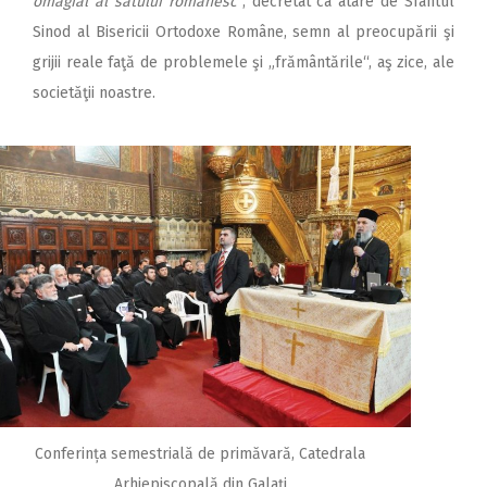
omagial al satului românesc
“, decretat ca atare de Sfântul
2018
Sinod al Bisericii Ortodoxe Române, semn al preocupării şi
2017
grijii reale faţă de problemele şi „frământările“, aş zice, ale
2016
societăţii noastre.
2015
2014
2013
2012
2011
2010
2009
Conferința semestrială de primăvară, Catedrala
Arhiepiscopală din Galaţi