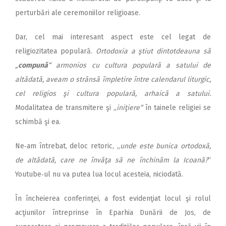
perturbări ale ceremoniilor religioase.
Dar, cel mai interesant aspect este cel legat de
religiozitatea populară.
Ortodoxia a ştiut dintotdeauna să
„
compună
“ armonios cu cultura populară a satului de
altădată, aveam o strânsă împletire între calendarul liturgic,
cel religios şi cultura populară, arhaică a satului.
Modalitatea de transmitere şi „
iniţiere“
în tainele religiei se
schimbă şi ea.
Ne‑am întrebat, deloc retoric, „
unde este bunica ortodoxă,
de altădată, care ne învăţa să ne închinăm la Icoană?
“
Youtube‑ul nu va putea lua locul acesteia, niciodată.
În încheierea conferinţei, a fost evidenţiat locul şi rolul
acţiunilor întreprinse în Eparhia Dunării de Jos, de