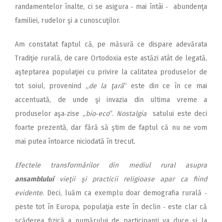
randamentelor înalte, ci se asigura ‑ mai întâi ‑ abundenţa
familiei, rudelor şi a cunoscuţilor.
Am constatat faptul că, pe măsură ce dispare adevărata
Tradiţie rurală, de care Ortodoxia este astăzi atât de legată,
aşteptarea populaţiei cu privire la calitatea produselor de
tot soiul, provenind „
de la ţară
“ este din ce în ce mai
accentuată, de unde şi invazia din ultima vreme a
produselor aşa‑zise „
bio‑eco
“.
Nostalgia
satului este deci
foarte prezentă, dar fără să ştim de faptul că nu ne vom
mai putea întoarce niciodată în trecut.
Efectele transformărilor din mediul rural asupra
ansamblului
vieţii şi practicii religioase apar ca fiind
evidente
. Deci, luăm ca exemplu doar demografia rurală ‑
peste tot în Europa, populaţia este în declin ‑ este clar că
scăderea fizică a numărului de participanţi va duce şi la