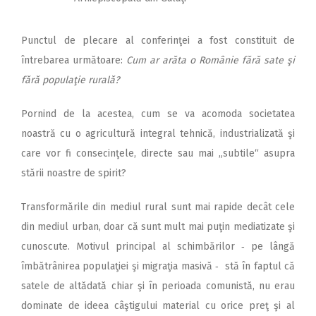
Punctul de plecare al con­ferinţei a fost constituit de
întrebarea următoare:
Cum ar arăta o Românie fără sate şi
fără populaţie rurală?
Pornind de la acestea, cum se va acomoda societatea
noastră cu o agricultură integral tehnică, industrializată şi
care vor fi consecinţele, directe sau mai „subtile“ asupra
stării noastre de spirit?
Transformările din mediul rural sunt mai rapide decât cele
din mediul urban, doar că sunt mult mai puţin mediatizate şi
cunoscute. Motivul principal al schimbărilor ‑ pe lângă
îmbătrânirea populaţiei şi migraţia masivă ‑ stă în faptul că
satele de altădată chiar şi în perioada comunistă, nu erau
dominate de ideea câştigului material cu orice preţ şi al