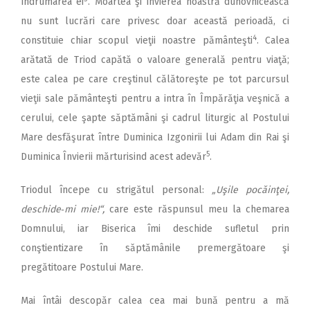
îndrumarea ei
. Moartea şi învierea noastră duhovnicească
nu sunt lucrări care privesc doar această perioadă, ci
4
constituie chiar scopul vieţii noastre pământeşti
. Calea
arătată de Triod capătă o valoare generală pentru viaţă;
este calea pe care creştinul călătoreşte pe tot parcursul
vieţii sale pământeşti pentru a intra în Împărăţia veşnică a
cerului, cele şapte săptămâni şi cadrul liturgic al Postului
Mare desfăşurat între Duminica Izgonirii lui Adam din Rai şi
5
Duminica Învierii mărturisind acest adevăr
.
Triodul începe cu strigătul personal:
„Uşile pocăinţei,
deschide‑mi mie!“,
care este răspunsul meu la chemarea
Domnului, iar Biserica îmi deschide sufletul prin
conştientizare în săptămânile premergătoare şi
pregătitoare Postului Mare.
Mai întâi descopăr calea cea mai bună pentru a mă