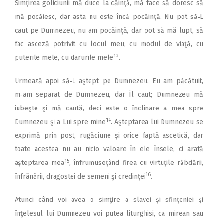
Simţirea goliciunii mă duce la căinţă, mă face să doresc să
mă pocăiesc, dar asta nu este încă pocăinţă. Nu pot să‑L
caut pe Dumnezeu, nu am pocăinţă, dar pot să mă lupt, să
fac asceză potrivit cu locul meu, cu modul de viaţă, cu
13
puterile mele, cu darurile mele
.
Urmează apoi să‑L aştept pe Dumnezeu. Eu am păcătuit,
m‑am separat de Dumnezeu, dar Îl caut; Dumnezeu mă
iubeşte şi mă caută, deci este o înclinare a mea spre
14
Dumnezeu şi a Lui spre mine
. Aşteptarea lui Dumnezeu se
exprimă prin post, rugăciune şi orice faptă ascetică, dar
toate acestea nu au nicio valoare în ele însele, ci arată
15
aşteptarea mea
, înfrumuseţând firea cu virtuţile răbdării,
16
înfrânării, dragostei de semeni şi credinţei
.
Atunci când voi avea o simţire a slavei şi sfinţeniei şi
înţelesul lui Dumnezeu voi putea liturghisi, ca mirean sau