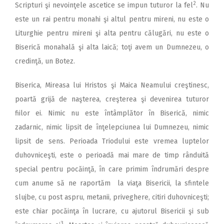
2
Scripturi şi nevoinţele ascetice se impun tuturor la fel
. Nu
este un rai pentru monahi şi altul pentru mireni, nu este o
Liturghie pentru mireni şi alta pentru călugări, nu este o
Biserică monahală şi alta laică; toţi avem un Dumnezeu, o
credinţă, un Botez.
Biserica, Mireasa lui Hristos şi Maica Neamului creştinesc,
poartă grijă de naşterea, creşterea şi devenirea tuturor
fiilor ei. Nimic nu este întâmplător în Biserică, nimic
zadarnic, nimic lipsit de înţelepciunea lui Dumnezeu, nimic
lipsit de sens. Perioada Triodului este vremea luptelor
duhovniceşti, este o perioadă mai mare de timp rânduită
special pentru pocăinţă, în care primim îndrumări despre
cum anume să ne raportăm la viaţa Bisericii, la sfintele
slujbe, cu post aspru, metanii, priveghere, citiri duhovniceşti;
este chiar pocăinţa în lucrare, cu ajutorul Bisericii şi sub
3