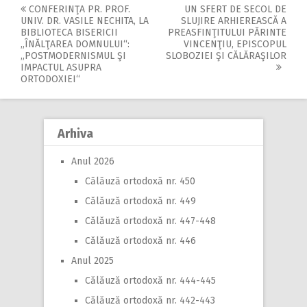
CONFERINŢA PR. PROF.
UN SFERT DE SECOL DE
Post
UNIV. DR. VASILE NECHITA, LA
SLUJIRE ARHIEREASCĂ A
BIBLIOTECA BISERICII
PREASFINŢITULUI PĂRINTE
navigation
„ÎNĂLŢAREA DOMNULUI“:
VINCENŢIU, EPISCOPUL
„POSTMODERNISMUL ŞI
SLOBOZIEI ŞI CĂLĂRAŞILOR
IMPACTUL ASUPRA
ORTODOXIEI“
Arhiva
Anul 2026
Călăuză ortodoxă nr. 450
Călăuză ortodoxă nr. 449
Călăuză ortodoxă nr. 447-448
Călăuză ortodoxă nr. 446
Anul 2025
Călăuză ortodoxă nr. 444-445
Călăuză ortodoxă nr. 442-443