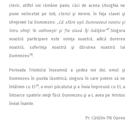
cleric, altfel voi rămâne pasiv, căci de aceea Liturghia ne
pune neîncetat pe toti, clerici şi mireni, în faţa slavei şi
sfinţeniei lui Dumnezeu:
„Că sfânt eşti Dumnezeul nostru şi
17
întru sfinţi Te odihneşti şi Ție slavă Îţi înălţăm“
.Singura
noastră participare este voinţa noastră, adică durerea
noastră, suferinţa noastră şi dăruirea noastră lui
18
Dumnezeu
.
Perioada Triodului înseamnă a şedea noi doi, omul şi
Dumnezeu în pustia lăuntrică, singura în care putem să ne
19
întâlnim cu El
, a muri păcatului şi a învia împreună cu El, a
întoarce spatele vieţii fără Dumnezeu şi a‑L avea pe Hristos
înviat înainte.
Pr. Cătălin‑Titi Oprea