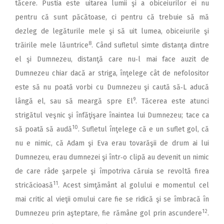
tăcere. Pustia este uitarea lumii şi a obiceiurilor ei nu
pentru că sunt păcătoase, ci pentru că trebuie să mă
dezleg de legăturile mele şi să uit lumea, obiceiurile şi
8
trăirile mele lăuntrice
. Când sufletul simte distanţa dintre
el şi Dumnezeu, distanţă care nu‑l mai face auzit de
Dumnezeu chiar dacă ar striga, înţelege cât de nefolositor
este să nu poată vorbi cu Dumnezeu şi caută să‑L aducă
9
lângă el, sau să meargă spre El
. Tăcerea este atunci
strigătul veşnic şi înfăţişare înaintea lui Dumnezeu; tace ca
10
să poată să audă
. Sufletul înţelege că e un suflet gol, că
nu e nimic, că Adam şi Eva erau tovarăşii de drum ai lui
Dumnezeu, erau dumnezei şi într‑o clipă au devenit un nimic
de care râde şarpele şi împotriva căruia se revoltă firea
11
stricăcioasă
. Acest simţământ al golului e momentul cel
mai critic al vieţii omului care fie se ridică şi se îmbracă în
12
Dumnezeu prin aşteptare, fie rămâne gol prin ascundere
.