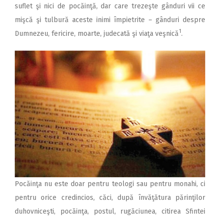
suflet şi nici de pocăinţă, dar care trezeşte gânduri vii ce
mişcă şi tulbură aceste inimi împietrite – gânduri despre
1
Dumnezeu, fericire, moarte, judecată şi viaţa veşnică
.
Pocăinţa nu este doar pentru teologi sau pentru monahi, ci
pentru orice credincios, căci, după învăţătura părinţilor
duhovniceşti, pocăinţa, postul, rugăciunea, citirea Sfintei