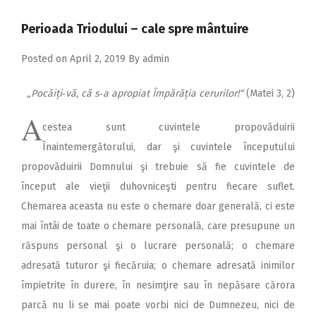
2018
Perioada Triodului – cale spre mântuire
2017
Posted on
April 2, 2019
By
admin
2016
2015
„Pocăiți‑vă, că s‑a apropiat Împărăția cerurilor!“
(Matei 3, 2)
2014
A
cestea sunt cuvintele propovăduirii
2013
Înaintemergătorului, dar şi cuvintele începutului
2012
propovăduirii Domnului şi trebuie să fie cuvintele de
început ale vieţii duhovniceşti pentru fiecare suflet.
2011
Chemarea aceasta nu este o chemare doar generală, ci este
2010
mai întâi de toate o chemare personală, care presupune un
2009
răspuns personal şi o lucrare personală; o chemare
adresată tuturor şi fiecăruia; o chemare adresată inimilor
împietrite în durere, în nesimţire sau în nepăsare cărora
parcă nu li se mai poate vorbi nici de Dumnezeu, nici de