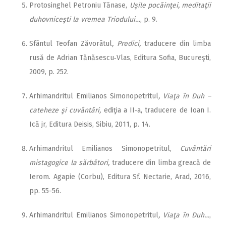
Protosinghel Petroniu Tănase,
Uşile pocăinţei, meditaţii
duhovniceşti la vremea Triodului…
, p. 9.
Sfântul Teofan Zăvorâtul
, Predici,
traducere din limba
rusă de Adrian Tănăsescu‑Vlas, Editura Sofia, Bucureşti,
2009, p. 252.
Arhimandritul Emilianos Simonopetritul
, Viaţa în Duh –
cateheze şi cuvântări,
ediţia a II‑a, traducere de Ioan I.
Ică jr, Editura Deisis, Sibiu, 2011, p. 14.
Arhimandritul Emilianos Simonopetritul,
Cuvântări
mistagogice la sărbători,
traducere din limba greacă de
Ierom. Agapie (Corbu), Editura Sf. Nectarie, Arad, 2016,
pp. 55-56.
Arhimandritul Emilianos Simonopetritul
, Viaţa în Duh…
,