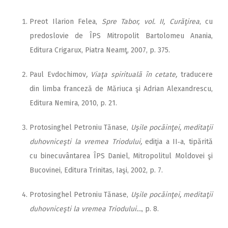
Preot Ilarion Felea,
Spre Tabor, vol. II, Curăţirea
, cu
predoslovie de ÎPS Mitropolit Bartolomeu Anania,
Editura Crigarux, Piatra Neamţ, 2007, p. 375.
Paul Evdochimov
,
Viaţa spirituală în cetate,
traducere
din limba franceză de Măriuca şi Adrian Alexandrescu,
Editura Nemira, 2010, p. 21.
Protosinghel Petroniu Tănase,
Uşile pocăinţei, meditaţii
duhovniceşti la vremea Triodului,
ediţia a II‑a, tipărită
cu binecuvântarea ÎPS Daniel, Mitropolitul Moldovei şi
Bucovinei, Editura Trinitas, Iaşi, 2002, p. 7.
Protosinghel Petroniu Tănase,
Uşile pocăinţei, meditaţii
duhovniceşti la vremea Triodului…
, p. 8.