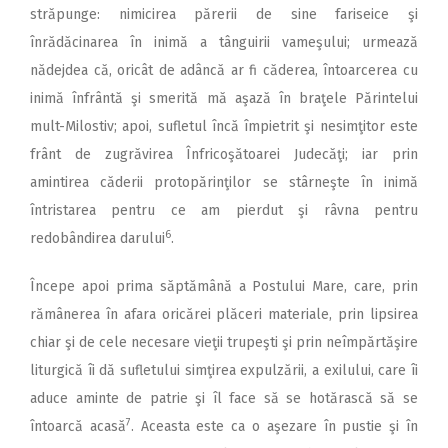
străpunge: nimicirea părerii de sine fariseice şi
înrădăcinarea în inimă a tânguirii vameşului; urmează
nădejdea că, oricât de adâncă ar fi căderea, întoarcerea cu
inimă înfrântă şi smerită mă aşază în braţele Părintelui
mult-Milostiv; apoi, sufletul încă împietrit şi nesimţitor este
frânt de zugrăvirea Înfricoşătoarei Judecăţi; iar prin
amintirea căderii protopărinţilor se stârneşte în inimă
întristarea pentru ce am pierdut şi râvna pentru
6
redobândirea darului
.
Începe apoi prima săptămână a Postului Mare, care, prin
rămânerea în afara oricărei plăceri materiale, prin lipsirea
chiar şi de cele necesare vieţii trupeşti şi prin neîmpărtăşire
liturgică îi dă sufletului simţirea expulzării, a exilului, care îi
aduce aminte de patrie şi îl face să se hotărască să se
7
întoarcă acasă
. Aceasta este ca o aşezare în pustie şi în