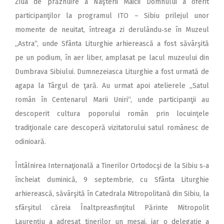
Ziua de prăznuire a Naşterii Maicii Domnului a oferit
participanţilor la programul ITO – Sibiu prilejul unor
momente de neuitat, întreaga zi derulându‑se în Muzeul
„Astra“, unde Sfânta Liturghie arhierească a fost săvârşită
pe un podium, în aer liber, amplasat pe lacul muzeului din
Dumbrava Sibiului. Dumnezeiasca Liturghie a fost urmată de
agapa la Târgul de ţară. Au urmat apoi atelierele „Satul
român în Centenarul Marii Uniri“, unde participanţii au
descoperit cultura poporului român prin locuinţele
tradiţionale care descoperă vizitatorului satul românesc de
odinioară.
Întâlnirea Internaţională a Tinerilor Ortodocşi de la Sibiu s‑a
încheiat duminică, 9 septembrie, cu Sfânta Liturghie
arhierească, săvârşită în Catedrala Mitropolitană din Sibiu, la
sfârşitul căreia Înaltpreasfinţitul Părinte Mitropolit
Laurenţiu a adresat tinerilor un mesaj, iar o delegaţie a