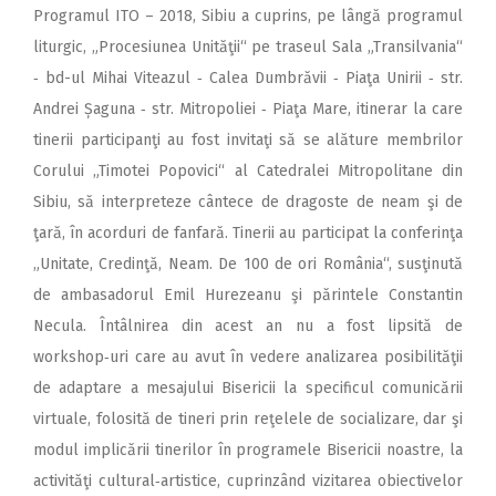
Programul ITO – 2018, Sibiu a cuprins, pe lângă programul
liturgic, „Procesiunea Unităţii“ pe traseul Sala „Transilvania“
‑ bd-ul Mihai Viteazul ‑ Calea Dumbrăvii ‑ Piaţa Unirii ‑ str.
Andrei Șaguna ‑ str. Mitropoliei ‑ Piaţa Mare, itinerar la care
tinerii participanţi au fost invitaţi să se alăture membrilor
Corului „Timotei Popovici“ al Catedralei Mitropolitane din
Sibiu, să interpreteze cântece de dragoste de neam şi de
ţară, în acorduri de fanfară. Tinerii au participat la conferinţa
„Unitate, Credinţă, Neam. De 100 de ori România“, susţinută
de ambasadorul Emil Hurezeanu şi părintele Constantin
Necula. Întâlnirea din acest an nu a fost lipsită de
workshop‑uri care au avut în vedere analizarea posibilităţii
de adaptare a mesajului Bisericii la specificul comunicării
virtuale, folosită de tineri prin reţelele de socializare, dar şi
modul implicării tinerilor în programele Bisericii noastre, la
activităţi cultural‑artistice, cuprinzând vizitarea obiectivelor