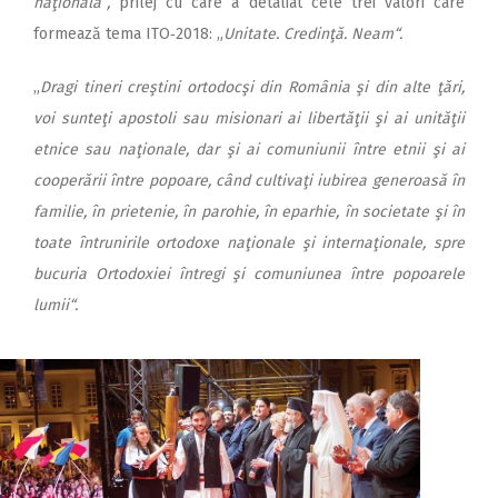
naţională“,
prilej cu care a detaliat cele trei valori care
formează tema ITO‑2018: „
Unitate. Credinţă. Neam“.
„
Dragi tineri creştini ortodocşi din România şi din alte ţări,
voi sunteţi apostoli sau misionari ai libertăţii şi ai unităţii
etnice sau naţionale, dar şi ai comuniunii între etnii şi ai
cooperării între popoare, când cultivaţi iubirea generoasă în
familie, în prietenie, în parohie, în eparhie, în societate şi în
toate întrunirile ortodoxe naţionale şi internaţionale, spre
bucuria Ortodoxiei întregi şi comuniunea între popoarele
lumii“.