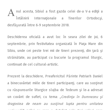
A
nul acesta, Sibiul a fost gazda celei de‑a V‑a ediţii a
Întâlnirii Internaţionale a Tinerilor Ortodocşi,
desfăşurată între 6‑9 septembrie 2018.
Deschiderea oficială a avut loc în seara zilei de joi, 6
septembrie, prin festivita­tea organizată în Piaţa Mare din
Sibiu, unde cei peste trei mii de tineri prezenţi, din ţară şi
străinătate, au participat cu bucurie la programul liturgic,
continuat de cel cultural‑artistic.
Prezent la deschidere, Preafericitul Părinte Patriarh Daniel
a binecuvântat miile de tineri participanţi, care au susţinut
cu răspunsurile liturgice slujba de Tedeum şi le‑a adresat
un cuvânt de suflet, cu tema:
„Credinţa în Dumnezeu şi
dragostea de neam au susţinut lupta pentru unitatea