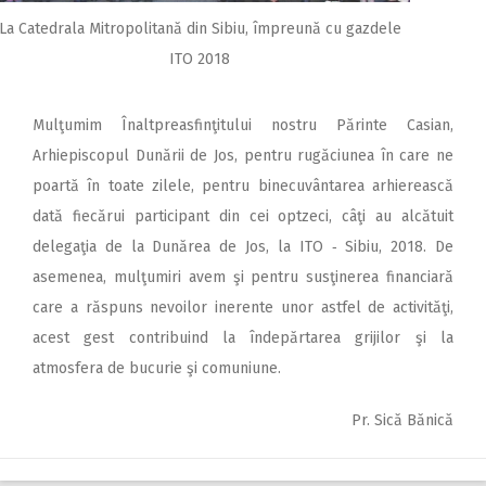
La Catedrala Mitropolitană din Sibiu, împreună cu gazdele
ITO 2018
Mulţumim Înalt­preasfin­ţitu­lui nostru Părinte Casian,
Arhiepiscopul Dunării de Jos, pentru rugăciunea în care ne
poartă în toate zilele, pentru binecuvântarea arhierească
dată fiecărui participant din cei optzeci, câţi au alcătuit
delegaţia de la Dunărea de Jos, la ITO ‑ Sibiu, 2018. De
asemenea, mulţumiri avem şi pentru susţinerea financiară
care a răspuns nevoilor inerente unor astfel de activităţi,
acest gest contribuind la îndepărtarea grijilor şi la
atmosfera de bucurie şi comuniune.
Pr. Sică Bănică