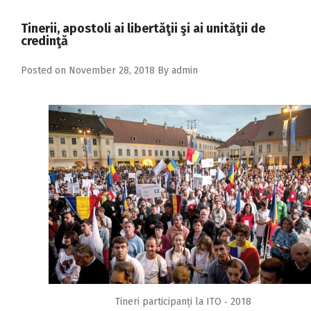
2018
Tinerii, apostoli ai libertăţii şi ai unităţii de
2017
credinţă
2016
Posted on
November 28, 2018
By
admin
2015
2014
2013
2012
2011
2010
2009
Tineri participanți la ITO ‑ 2018