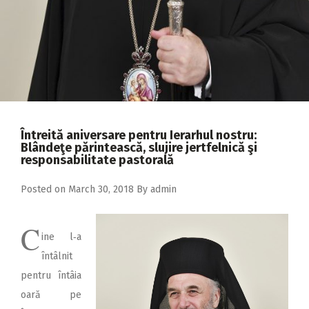
2018
2017
2016
2015
2014
Întreită aniversare pentru Ierarhul nostru:
2013
Blândeţe părintească, slujire jertfelnică şi
responsabilitate pastorală
2012
2011
Posted on
March 30, 2018
By
admin
2010
C
2009
ine l‑a
întâlnit
pentru întâia
oară pe