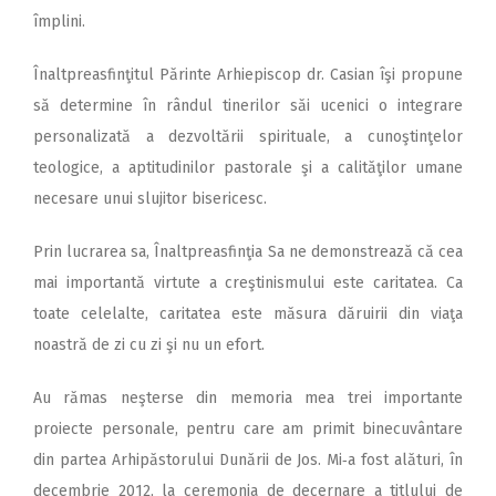
împlini.
Înalt­preasfinţitul Părinte Arhiepiscop dr. Casian îşi propune
să determine în rândul tinerilor săi ucenici o integrare
personalizată a dezvoltării spirituale, a cunoştinţelor
teologice, a aptitudinilor pastorale şi a calităţilor umane
necesare unui slujitor bisericesc.
Prin lucrarea sa, Înaltprea­sfinţia Sa ne demonstrează că cea
mai importantă virtute a creş­tinismului este caritatea. Ca
toate celelalte, caritatea este măsura dăruirii din viaţa
noastră de zi cu zi şi nu un efort.
Au rămas neşterse din memoria mea trei importante
proiecte personale, pentru care am primit binecuvântare
din partea Arhipăstorului Dunării de Jos. Mi‑a fost alături, în
decembrie 2012, la ceremonia de decernare a titlului de