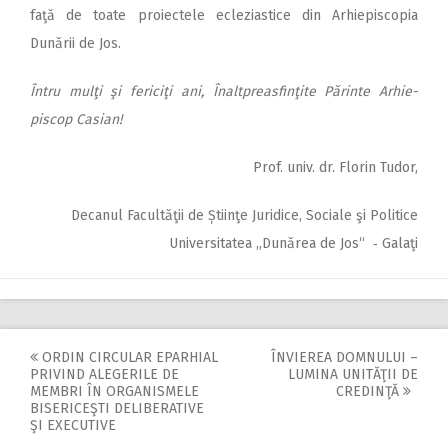
faţă de toate proiectele ecleziastice din Arhiepiscopia
Dunării de Jos.
Întru mulţi şi fericiţi ani, Înaltpreasfinţite Părinte Arhie­
piscop Casian!
Prof. univ. dr. Florin Tudor,
Decanul Facultăţii de Știinţe Juridice, Sociale şi Politice
Universitatea „Dunărea de Jos“ ‑ Galaţi
ORDIN CIRCULAR EPARHIAL
ÎNVIEREA DOMNULUI –
Post
PRIVIND ALEGERILE DE
LUMINA UNITĂŢII DE
MEMBRI ÎN ORGANISMELE
CREDINŢĂ
navigation
BISERICEŞTI DELIBERATIVE
ŞI EXECUTIVE