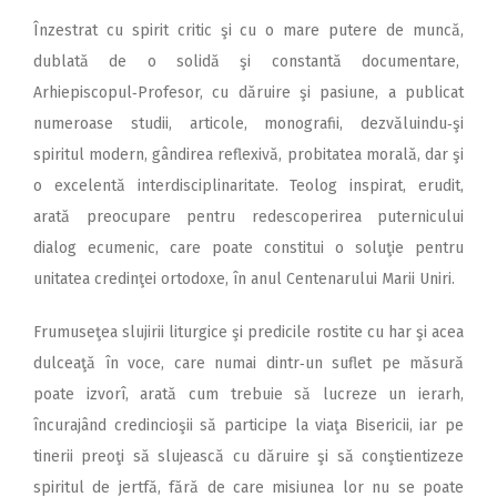
Înzestrat cu spirit critic şi cu o mare putere de muncă,
dublată de o solidă şi constantă documentare,
Arhiepiscopul‑Profesor, cu dăruire şi pasiune, a publi­cat
numeroase studii, articole, monografii, dezvăluindu‑şi
spiritul modern, gândirea reflexivă, probitatea morală, dar şi
o excelentă interdisciplinaritate. Teolog inspi­rat, erudit,
arată preocupare pentru redescoperirea puternicului
dialog ecumenic, care poate constitui o soluţie pentru
unitatea credinţei ortodoxe, în anul Centenarului Marii Uniri.
Frumuseţea slujirii liturgice şi predicile rostite cu har şi acea
dulceaţă în voce, care numai dintr‑un suflet pe măsură
poate izvorî, arată cum trebuie să lucreze un ierarh,
încurajând credincioşii să participe la viaţa Bisericii, iar pe
tinerii preoţi să slujească cu dăruire şi să conştientizeze
spiritul de jertfă, fără de care misiunea lor nu se poate