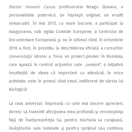
Doctor Honoris Causa
profesorului Neagu Djuvara, o
personalitate puternică, un înţelept original, un erudit
remarcabil. În mai 2013, cu mare bucurie, a participat la
inaugurarea, sub egida Comisiei Europene, a Centrului de
Documentare Europeană şi, nu în ultimul rând, în octombrie
2016 a fost, în prezidiu, la deschiderea oficială a cursurilor
Universităţii Vârstei a Treia
, un proiect‑pionier în România,
care aşează în centrul acţiunilor sale „seniorii“, o iniţiativă
însufleţită de ideea că important cu adevărat, în orice
activitate, este în primul rând omul, indiferent de vârsta lui
biologică!
La ceas aniversar, împreună cu cele mai sincere aprecieri,
doresc să transmit afecţiunea mea profundă şi recunoştinţa
faţă de Înaltpreasfinţia Sa, pentru mărturia sa curajoasă,
învăţăturile sale luminate şi pentru sprijinul său continuu