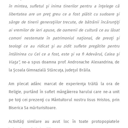
în mintea, sufletul şi inima tinerilor pentru a înţelege că
libertatea are un preţ greu ce a fost plătit cu sudoare şi
sânge de tinerii generaţiilor trecute, de bătrânii încărunţiţi
ai vremilor de ieri apuse, de oamenii de cultură ce au lăsat
comori nestemate în patrimoniul naţional, de preoţi şi
teologi ce au ridicat şi au zidit suflete pregătite pentru
întâlnirea cu Cel ce a fost, este şi va fi Adevărul, Calea şi
Viaţa“,
ne‑a spus doamna prof. Andronache Alexandrina, de
la Școala Gimnazială Stăncuţa, judeţul Brăila.
Am plecat adânc marcat de experienţa trăită la ora de
Religie, purtând în suflet mângâierea harului care ne‑a unit
pe toţi cei prezenţi cu Mântuitorul nostru Iisus Hristos, prin
Biserica Sa mărturisitoare.
Activităţi similare au avut loc în toate protopopiatele