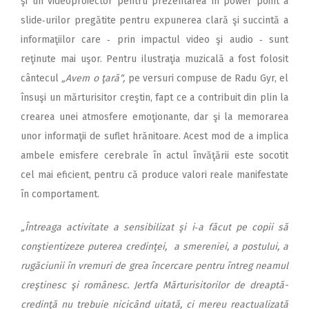
şi un videoproiector pentru prezentarea în power point a
slide‑urilor pregătite pentru expunerea clară şi succintă a
informaţiilor care ‑ prin impactul video şi audio ‑ sunt
reţinute mai uşor. Pentru ilustraţia muzicală a fost folosit
cântecul
„Avem o ţară“,
pe versuri compuse de Radu Gyr, el
însuşi un mărturisitor creştin, fapt ce a contribuit din plin la
crearea unei atmosfere emoţionante, dar şi la memorarea
unor informaţii de suflet hrănitoare. Acest mod de a implica
ambele emisfere cerebrale în actul învăţării este socotit
cel mai eficient, pentru că produce valori reale manifestate
în comportament.
„Întreaga activitate a sensibilizat şi i‑a făcut pe copii să
conştientizeze puterea credinţei, a smereniei, a postului, a
rugăciunii în vremuri de grea încercare pentru întreg neamul
creştinesc şi românesc. Jertfa Mărturisitorilor de dreaptă-
credinţă nu trebuie nicicând uitată, ci mereu reactualizată