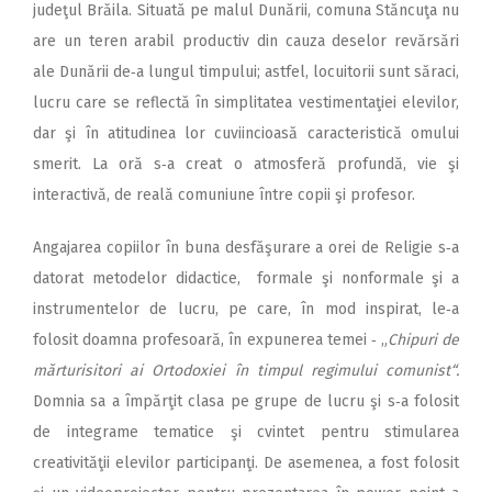
judeţul Brăila. Situată pe malul Dunării, comuna Stăncuţa nu
are un teren arabil productiv din cauza deselor revărsări
ale Dunării de‑a lungul timpului; astfel, locuitorii sunt săraci,
lucru care se reflectă în simplitatea vestimentaţiei elevilor,
dar şi în atitudinea lor cuviincioasă caracteristică omului
smerit. La oră s‑a creat o atmosferă profundă, vie şi
interactivă, de reală comuniune între copii şi profesor.
Angajarea copiilor în buna desfăşurare a orei de Religie s‑a
datorat metodelor didactice, formale şi nonformale şi a
instrumentelor de lucru, pe care, în mod inspirat, le‑a
folosit doamna profesoară, în expunerea temei ‑ „
Chipuri de
mărturisitori ai Ortodoxiei în timpul regimului comunist“.
Domnia sa a împărţit clasa pe grupe de lucru şi s‑a folosit
de integrame tematice şi cvintet pentru stimularea
creativităţii elevilor participanţi. De asemenea, a fost folosit