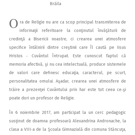
Brăila
O
ra de Religie nu are ca scop principal transmiterea de
informaţii referitoare la conţinutul învăţăturii de
credinţă a Bisericii noastre, ci crearea unei atmosfere
specifice întâlnirii dintre creştinii care Îl caută pe Iisus
Hristos ‑ Cuvântul Întrupat. Este cunoscut faptul că
memoria afectivă, şi nu cea intelectuală, produce sistemele
de valori care definesc educaţia, caracterul, pe scurt,
personalitatea omului. Aşadar, crearea unei atmosfere de
trăire a prezenţei Cuvântului prin har este tot ceea ce‑şi
poate dori un profesor de Religie.
În 6 noiembrie 2017, am participat la un cerc pedagogic
susţinut de doamna profesoară Alexandrina Andronache, la
clasa a VIII‑a de la Şcoala Gimnazială din comuna Stăncuţa,