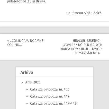
judeţelor Galaţi şi Brăila.
Pr. Simeon Sică Bănică
„COLINDĂM, DOAMNE,
HRAMUL BISERICII
Post
COLIND…“
„VOVIDENIA“ DIN GALAŢI:
MAICA DOMNULUI – IZVOR
navigation
DE MÂNGÂIERE
Arhiva
Anul 2026
Călăuză ortodoxă nr. 450
Călăuză ortodoxă nr. 449
Călăuză ortodoxă nr. 447-448