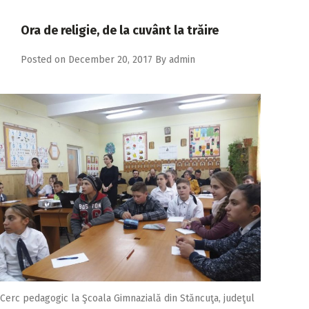
2018
Ora de religie, de la cuvânt la trăire
2017
2016
Posted on
December 20, 2017
By
admin
2015
2014
2013
2012
2011
2010
2009
Cerc pedagogic la Şcoala Gimnazială din Stăncuţa, judeţul