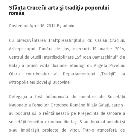
2018
Sfânta Cruce în arta şi tradiţia poporului
român
2017
2016
Posted on
April 16, 2014
By
admin
2015
Cu binecuvântarea Înaltpreasfinţitului dr. Casian Crăciun,
2014
Arhiepiscopul Dunării de Jos, miercuri 19 martie 2014,
Centrul de Studii Interdisciplinare ,,Sf. Ioan Damaschinul” din
2013
Galaţi a primit vizita doamnei etnolog dr. Angela Paveliuc
2012
Olaru, coordonator al Departamentului ,,Tradiţii”, la
2011
Mitropolia Moldovei şi Bucovinei.
2010
Delegaţia a fost întâmpinată de membre ale Societăţii
2009
Naţionale a Femeilor Ortodoxe Române filiala Galaţi, care s-
au bucurat să o reîntâlnească pe Preşedinta de Onoare a
societăţii femeilor ortodoxe din Iaşi. S-au depănat amintiri şi
s-au împărăşit proiecte de viitor, într-o atmosferă de