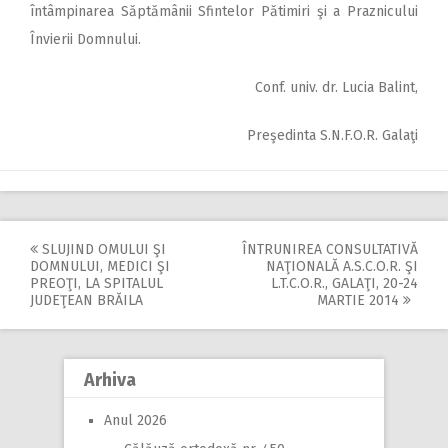
întâmpinarea Săptămânii Sfintelor Pătimiri şi a Praznicului
Învierii Domnului.
Conf. univ. dr. Lucia Balint,
Preşedinta S.N.F.O.R. Galaţi
SLUJIND OMULUI ŞI
ÎNTRUNIREA CONSULTATIVĂ
Post
DOMNULUI, MEDICI ŞI
NAŢIONALĂ A.S.C.O.R. ŞI
PREOŢI, LA SPITALUL
L.T.C.O.R., GALAŢI, 20-24
navigation
JUDEŢEAN BRĂILA
MARTIE 2014
Arhiva
Anul 2026