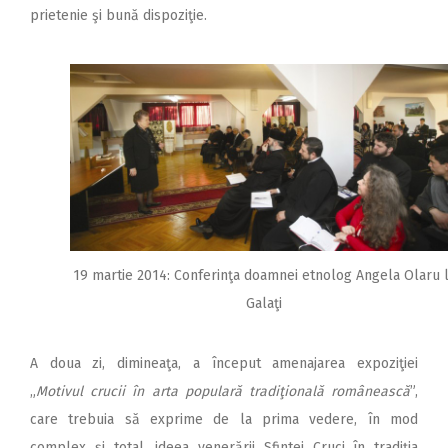
prietenie şi bună dispoziţie.
19 martie 2014: Conferinţa doamnei etnolog Angela Olaru 
Galaţi
A doua zi, dimineaţa, a început amenajarea expoziţiei
„
Motivul crucii în arta populară tradiţională românească
”,
care trebuia să exprime de la prima vedere, în mod
complex şi total, ideea venerării Sfintei Cruci în tradiţia