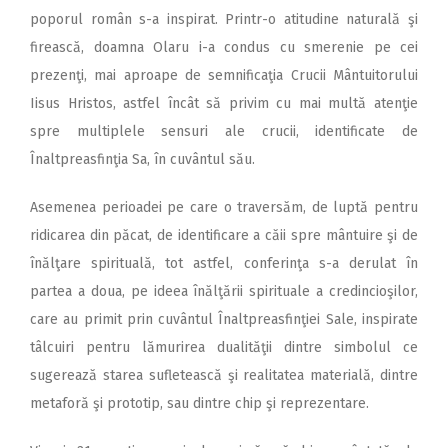
poporul român s-a inspirat. Printr-o atitudine naturală şi
firească, doamna Olaru i-a condus cu smerenie pe cei
prezenţi, mai aproape de semnificaţia Crucii Mântuitorului
Iisus Hristos, astfel încât să privim cu mai multă atenţie
spre multiplele sensuri ale crucii, identificate de
Înaltpreasfinţia Sa, în cuvântul său.
Asemenea perioadei pe care o traversăm, de luptă pentru
ridicarea din păcat, de identificare a căii spre mântuire şi de
înălţare spirituală, tot astfel, conferinţa s-a derulat în
partea a doua, pe ideea înălţării spirituale a credincioşilor,
care au primit prin cuvântul Înaltpreasfinţiei Sale, inspirate
tâlcuiri pentru lămurirea dualităţii dintre simbolul ce
sugerează starea sufletească şi realitatea materială, dintre
metaforă şi prototip, sau dintre chip şi reprezentare.