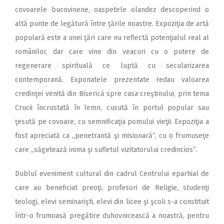
covoarele bucovinene, oaspetele olandez descoperind o
altă punte de legătură între ţările noastre. Expoziţia de artă
populară este a unei ţări care nu reflectă potenţialul real al
românilor, dar care vine din veacuri cu o putere de
regenerare spirituală ce luptă cu secularizarea
contemporană. Exponatele prezentate redau valoarea
credinţei venită din Biserică spre casa creştinului, prin tema
Crucii încrustată în lemn, cusută în portul popular sau
ţesută pe covoare, cu semnificaţia pomului vieţii. Expoziţia a
fost apreciată ca ,,penetrantă şi misionară”, cu o frumuseţe
care ,,săgetează inima şi sufletul vizitatorului credincios”.
Dublul eveniment cultural din cadrul Centrului eparhial de
care au beneficiat preoţi, profesori de Religie, studenţi
teologi, elevi seminarişti, elevi din licee şi şcoli s-a constituit
într-o frumoasă pregătire duhovnicească a noastră, pentru