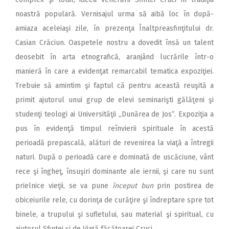
noastră populară. Vernisajul urma să aibă loc în după-
amiaza aceleiaşi zile, în prezenţa Înaltpreasfinţitului dr.
Casian Crăciun. Oaspetele nostru a dovedit însă un talent
deosebit în arta etnografică, aranjând lucrările într-o
manieră în care a evidenţat remarcabil tematica expoziţiei.
Trebuie să amintim şi faptul că pentru această reuşită a
primit ajutorul unui grup de elevi seminarişti gălăţeni şi
studenţi teologi ai Universităţii ,,Dunărea de Jos”. Expoziţia a
pus în evidenţă timpul reînvierii spirituale în acestă
perioadă prepascală, alături de revenirea la viaţă a întregii
naturi. După o perioadă care e dominată de uscăciune, vânt
rece şi îngheţ, însuşiri dominante ale iernii, şi care nu sunt
prielnice vieţii, se va pune
început bun
prin postirea de
obiceiurile rele, cu dorinţa de curăţire şi îndreptare spre tot
binele, a trupului şi sufletului, sau material şi spiritual, cu
ajutorul Sfintei şi de Viaţă făcătoarei Cruci.