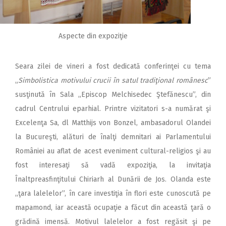
Aspecte din expoziţie
Seara zilei de vineri a fost dedicată conferinţei cu tema
„
Simbolistica motivului crucii în satul tradiţional românesc
”
susţinută în Sala ,,Episcop Melchisedec Ştefănescu”, din
cadrul Centrului eparhial. Printre vizitatori s-a numărat şi
Excelenţa Sa, dl Matthijs von Bonzel, ambasadorul Olandei
la Bucureşti, alături de înalţi demnitari ai Parlamentului
României au aflat de acest eveniment cultural-religios şi au
fost interesaţi să vadă expoziţia, la invitaţia
Înaltpreasfinţitului Chiriarh al Dunării de Jos. Olanda este
,,ţara lalelelor”, în care investiţia în flori este cunoscută pe
mapamond, iar această ocupaţie a făcut din această ţară o
grădină imensă. Motivul lalelelor a fost regăsit şi pe