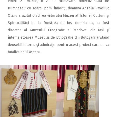
Vineri 21 martie, o zi de primăvară binecuvântată de
Dumnezeu cu soare, pomi înfloriţi, doamna Angela Paveliuc
Olaru a vizitat clădirea viitorului Muzeu al Istoriei, Culturii şi
Spiritualităţii de la Dunărea de Jos, domnia sa, ca fost
director al Muzeului Etnografic al Modovei din Iaşi şi
întemeietoarea Muzeului de Etnografie din Botoşani arătând
deosebit interes şi admiraţie pentru acest proiect care se va
finaliza anul acesta.